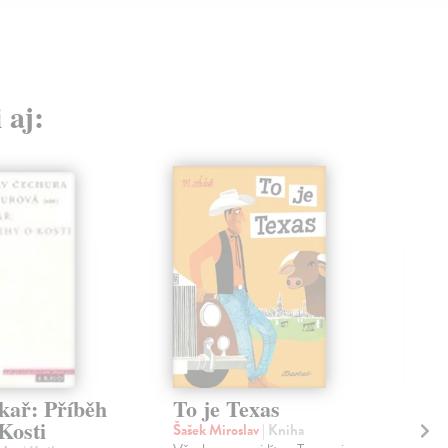
 aj:
kař: Příběh
To je Texas
To
Kosti
Šašek Miroslav
| Kniha
Šaš