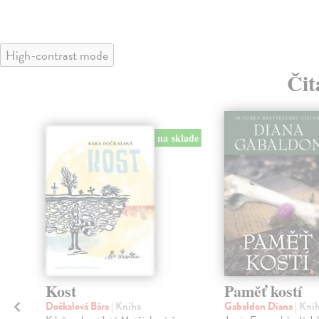
High-contrast mode
Čit
klade
nka
na sklade
é
Kost
Paměť kostí
Dočkalová Bára
| Kniha
Gabaldon Diana
| Kni