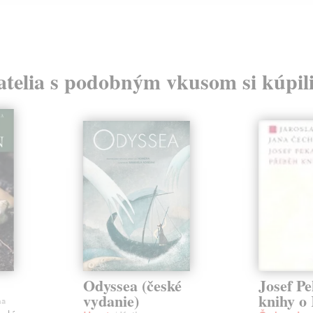
atelia s podobným vkusom si kúpili
Odyssea (české
Josef Pe
vydanie)
knihy o 
ha