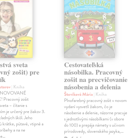
stvá sveta
Cestovateľská
vný zošit) pre
násobilka. Pracovný
ík
zošit na precvičovanie
násobenia a delenia
autorov
| Kniha
INOVOVANÉ
Števíková Mária
| Kniha
 Pracovný zošit
Plnofarebný pracovný zošit v novom
sveta – čítanie s
vydaní vysvetlí žiakom, čo je
m je určený pre žiakov 3.
násobenie a delenie, názorne pracuje
kladných škôl. Jeho
s jednotlivými násobilkami (v obore
 krátke, pútavé, vtipné a
do 100) a prepája námety s učivom
príbehy a na ne
prírodovedy, slovenského jazyka,…
ce…