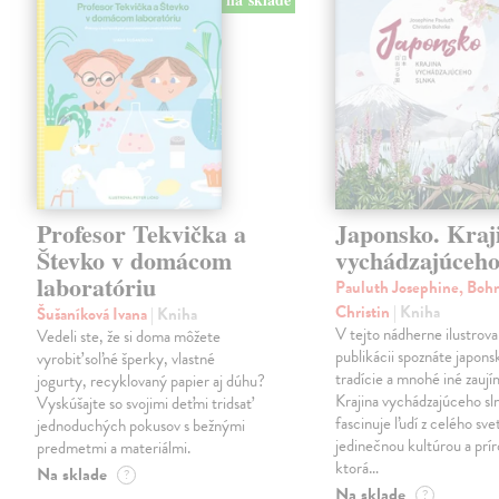
Profesor Tekvička a
Japonsko. Kraj
Števko v domácom
vychádzajúceho
laboratóriu
Pauluth Josephine, Boh
Christin
| Kniha
Šušaníková Ivana
| Kniha
V tejto nádherne ilustrova
Vedeli ste, že si doma môžete
publikácii spoznáte japons
vyrobiť soľné šperky, vlastné
tradície a mnohé iné zaují
jogurty, recyklovaný papier aj dúhu?
Krajina vychádzajúceho sl
Vyskúšajte so svojimi deťmi tridsať
fascinuje ľudí z celého sve
jednoduchých pokusov s bežnými
jedinečnou kultúrou a prí
predmetmi a materiálmi.
ktorá…
Na sklade
?
Na sklade
?