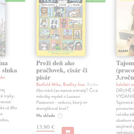
ina
Preži deň ako
Tajom
 slnka
pračlovek, cisár či
(praco
pisár
3.ročn
nke
Barfield Mike, Bradley Jess
| Kniha
kolektív 
nej
Ako trávil čas mamut srstnatý? Čo si
DRUHÉ 
ké zvyky,
mikróby mysleli o Louisovi
VYDANIE!
mavosti
Pasteurovi - vedcovi, ktorý im
Tajomstvá 
nka už dlho
skomplikoval život?
porozumení
ta
ročníka zá
Na sklade
?
rodou,
obsahom sú
13,90 €
zaujímavé 
nadväzujú