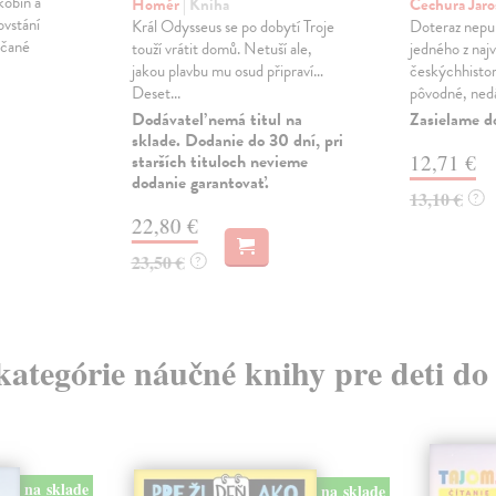
kobín a
Homér
| Kniha
Čechura Jaro
ovstání
Král Odysseus se po dobytí Troje
Doteraz nepub
ričané
touží vrátit domů. Netuší ale,
jedného z naj
jakou plavbu mu osud připraví…
českýchhistor
Deset...
pôvodné, nedá
Dodávateľ nemá titul na
Zasielame d
sklade. Dodanie do 30 dní, pri
starších tituloch nevieme
12,71 €
dodanie garantovať.
13,10 €
?
22,80 €
23,50 €
?
 kategórie náučné knihy pre deti do
na sklade
na sklade