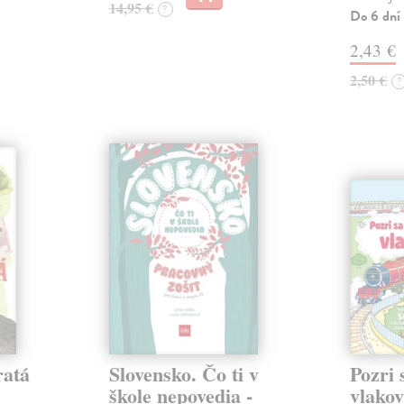
14,95 €
?
Do 6 dní
2,43 €
2,50 €
?
ratá
Slovensko. Čo ti v
Pozri 
škole nepovedia -
vlako