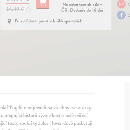
Na externom sklade v
O
16,49 €
ČR. Dodanie do 16 dní
?
Z
Pozrieť dostupnosť v kníhkupectvách
obila? Najděte odpovědi na všechny své otázky.
mapující historii vývoje koster celé zvířecí
nující texty zooložky Jules Howardové poskytují