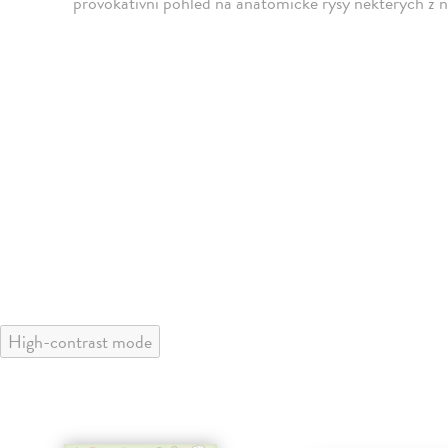
provokativní pohled na anatomické rysy některých z ne
High-contrast mode