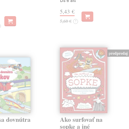
Do 6 dní
5,43 €
5,60 €
?
predpredaj
sa dovnútra
Ako surfovať na
v
sopke a iné