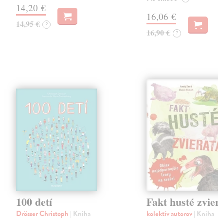
14,20 €
16,06 €
14,95 €
?
16,90 €
?
100 detí
Fakt husté zvie
Drösser Christoph
| Kniha
kolektív autorov
| Kniha