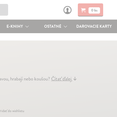
0 ks
E-KNIHY
OSTATNÉ
DAROVACIE KARTY
lavou, hrabají nebo koušou?
Čítať ďalej
↓
ridať do wishlistu