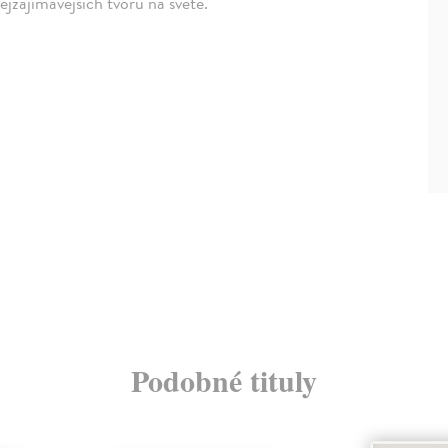
jzajímavějších tvorů na světě.
Podobné tituly