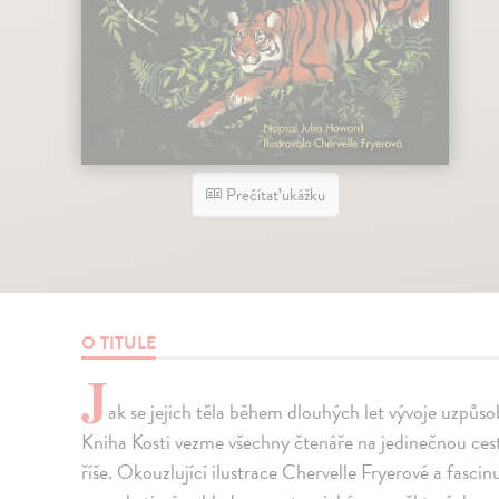
Prečítať ukážku
O TITULE
J
ak se jejich těla během dlouhých let vývoje uzpůs
Kniha Kosti vezme všechny čtenáře na jedinečnou cestu 
říše. Okouzlující ilustrace Chervelle Fryerové a fasci