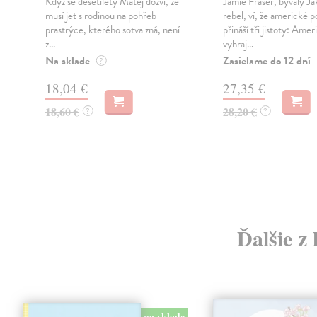
Když se desetiletý Matěj dozví, že
Jamie Fraser, bývalý Ja
musí jet s rodinou na pohřeb
rebel, ví, že americké p
prastrýce, kterého sotva zná, není
přináší tři jistoty: Ame
z...
vyhraj...
Na sklade
Zasielame do 12 dní
?
18,04 €
27,35 €
18,60 €
28,20 €
?
?
Ďalšie z
na sklade