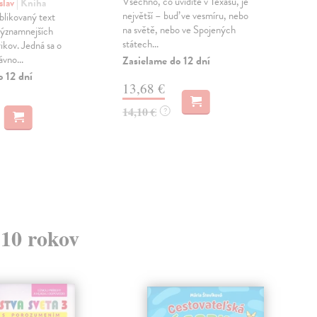
Všechno, co uvidíte v Texasu, je
Ďalš
slav
| Kniha
největší – buď ve vesmíru, nebo
spr
likovaný text
na světě, nebo ve Spojených
met
významnejších
státech...
skra
ikov. Jedná sa o
vno...
Zasielame do 12 dní
Zas
o 12 dní
13,68 €
13
14,10 €
14,
?
 10 rokov