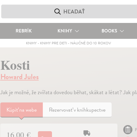
REBRÍK
KNIHY
BOOKS
KNIHY
-
KNIHY PRE DETI
-
NÁUČNÉ DO 10 ROKOV
Kosti
Howard Jules
Jak je možné, že zvířata dovedou běhat, skákat a létat? Jak p
Kúpiť
na webe
Rezervovať v kníhkupectve
P
16,00 €