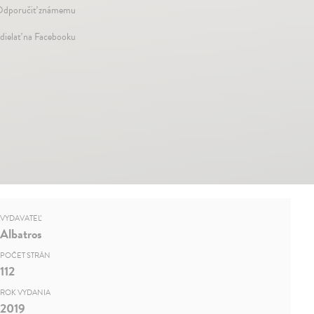
dporučiť známemu
dielať na Facebooku
VYDAVATEĽ
Albatros
POČET STRÁN
112
ROK VYDANIA
2019