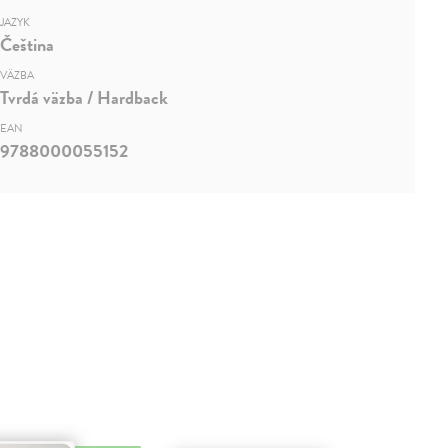
JAZYK
Čeština
VÄZBA
Tvrdá väzba / Hardback
EAN
9788000055152