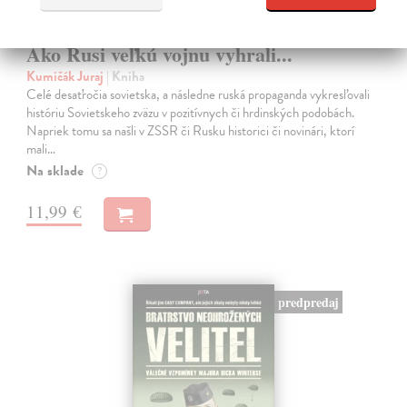
Ako Rusi veľkú vojnu vyhrali...
Kumičák Juraj
| Kniha
Celé desaťročia sovietska, a následne ruská propaganda vykresľovali
históriu Sovietskeho zväzu v pozitívnych či hrdinských podobách.
Napriek tomu sa našli v ZSSR či Rusku historici či novinári, ktorí
mali…
Na sklade
?
11,99 €
predpredaj