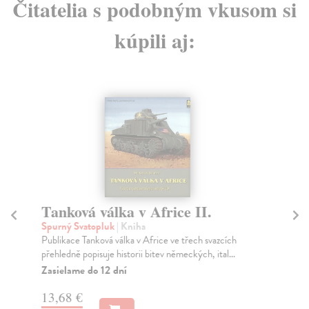
Čitatelia s podobným vkusom si
kúpili aj:
Tanková válka v Africe II.
Ta
Spurný Svatopluk
| Kniha
Sp
Publikace Tanková válka v Africe ve třech svazcích
Pub
přehledně popisuje historii bitev německých, ital...
pře
Zasielame do 12 dní
Za
13,68 €
13