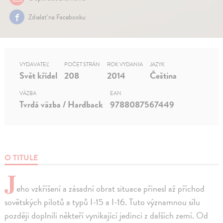
Zdielať na Facebooku
VYDAVATEĽ
POČET STRÁN
ROK VYDANIA
JAZYK
Svět křídel
208
2014
Čeština
VÄZBA
EAN
Tvrdá väzba / Hardback
9788087567449
O TITULE
J
eho vzkříšení a zásadní obrat situace přinesl až příchod
sovětských pilotů a typů I-15 a I-16. Tuto významnou sílu
později doplnili někteří vynikající jedinci z dalších zemí. Od