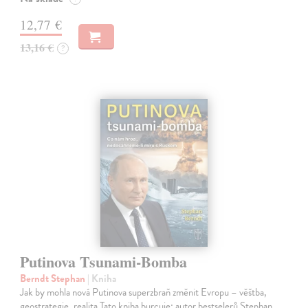
12,77 €
13,16 €
?
Putinova Tsunami-Bomba
Berndt Stephan
| Kniha
Jak by mohla nová Putinova superzbraň změnit Evropu – věštba,
geostrategie, realita Tato kniha burcuje: autor bestselerů Stephan