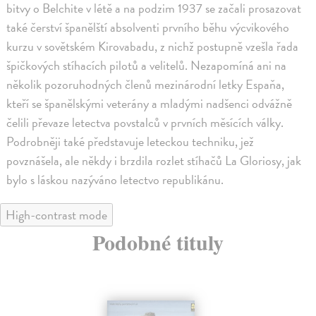
bitvy o Belchite v létě a na podzim 1937 se začali prosazovat
také čerství španělští absolventi prvního běhu výcvikového
kurzu v sovětském Kirovabadu, z nichž postupně vzešla řada
špičkových stíhacích pilotů a velitelů. Nezapomíná ani na
několik pozoruhodných členů mezinárodní letky Espaňa,
kteří se španělskými veterány a mladými nadšenci odvážně
čelili převaze letectva povstalců v prvních měsících války.
Podrobněji také představuje leteckou techniku, jež
povznášela, ale někdy i brzdila rozlet stíhačů La Gloriosy, jak
bylo s láskou nazýváno letectvo republikánu.
High-contrast mode
Podobné tituly