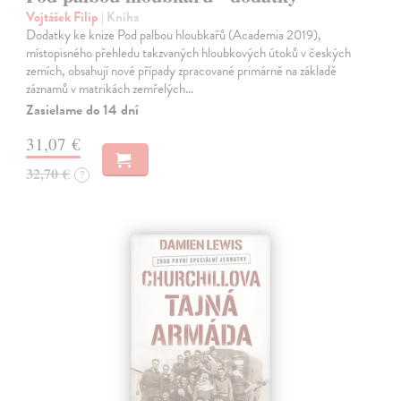
Vojtášek Filip
| Kniha
Dodatky ke knize Pod palbou hloubkařů (Academia 2019),
místopisného přehledu takzvaných hloubkových útoků v českých
zemích, obsahují nové případy zpracované primárně na základě
záznamů v matrikách zemřelých…
Zasielame do 14 dní
31,07 €
32,70 €
?