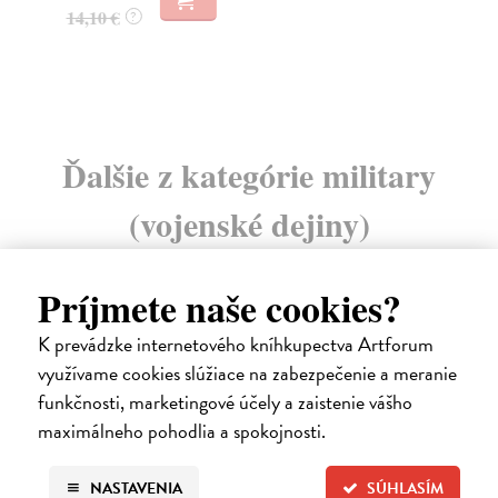
14,10 €
14
?
Ďalšie z kategórie military
(vojenské dejiny)
Príjmete naše cookies?
na sklade
K prevádzke internetového kníhkupectva Artforum
využívame cookies slúžiace na zabezpečenie a meranie
funkčnosti, marketingové účely a zaistenie vášho
maximálneho pohodlia a spokojnosti.
NASTAVENIA
SÚHLASÍM