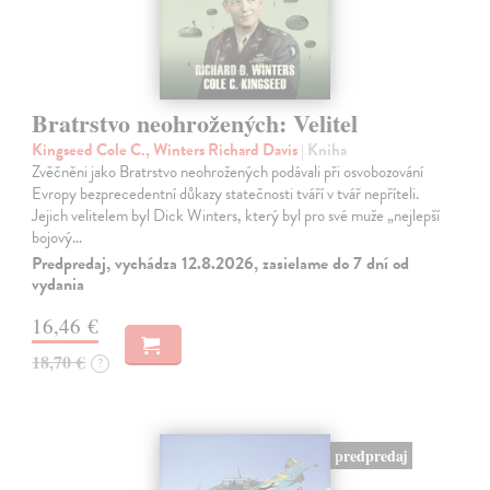
Bratrstvo neohrožených: Velitel
Kingseed Cole C., Winters Richard Davis
| Kniha
Zvěčněni jako Bratrstvo neohrožených podávali při osvobozování
Evropy bezprecedentní důkazy statečnosti tváří v tvář nepříteli.
Jejich velitelem byl Dick Winters, který byl pro své muže „nejlepší
bojový…
Predpredaj, vychádza 12.8.2026, zasielame do 7 dní od
vydania
16,46 €
18,70 €
?
predpredaj