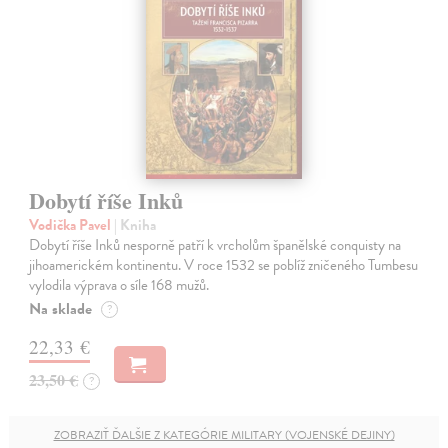
Dobytí říše Inků
Vodička Pavel
| Kniha
Dobytí říše Inků nesporně patří k vrcholům španělské conquisty na
jihoamerickém kontinentu. V roce 1532 se poblíž zničeného Tumbesu
vylodila výprava o síle 168 mužů.
Na sklade
?
22,33 €
23,50 €
?
ZOBRAZIŤ ĎALŠIE Z KATEGÓRIE MILITARY (VOJENSKÉ DEJINY)