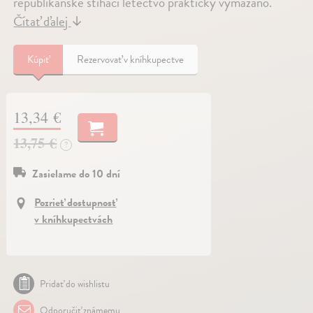
republikánské stíhací letectvo prakticky vymazáno.
Čítať ďalej
↓
Kúpiť
Rezervovať v kníhkupectve
13,34 €
13,75 €
?
Zasielame do 10 dní
Pozrieť dostupnosť
v kníhkupectvách
Pridať do wishlistu
Odporučiť známemu