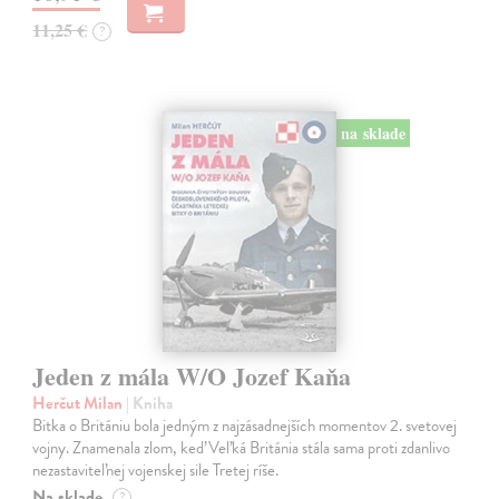
11,25 €
?
na sklade
Jeden z mála W/O Jozef Kaňa
Herčut Milan
| Kniha
Bitka o Britániu bola jedným z najzásadnejších momentov 2. svetovej
vojny. Znamenala zlom, keď Veľká Británia stála sama proti zdanlivo
nezastaviteľnej vojenskej sile Tretej ríše.
Na sklade
?