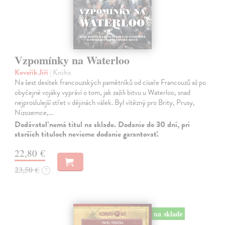
Vzpomínky na Waterloo
Kovařík Jiří
| Kniha
Na šest desítek francouzských pamětníků od císaře Francouzů až po
obyčejné vojáky vypráví o tom, jak zažili bitvu u Waterloo, snad
nejproslulejší střet v dějinách válek. Byl vítězný pro Brity, Prusy,
Nizozemce,…
Dodávateľ nemá titul na sklade. Dodanie do 30 dní, pri
starších tituloch nevieme dodanie garantovať.
22,80 €
23,50 €
?
na sklade