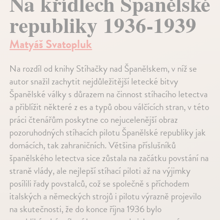
Na křídlech Španělské
republiky 1936-1939
Matyáš Svatopluk
Na rozdíl od knihy Stíhačky nad Španělskem, v níž se
autor snažil zachytit nejdůležitější letecké bitvy
Španělské války s důrazem na činnost stíhacího letectva
a přiblížit některé z es a typů obou válčících stran, v této
práci čtenářům poskytne co nejucelenější obraz
pozoruhodných stíhacích pilotu Španělské republiky jak
domácích, tak zahraničních. Většina příslušníků
španělského letectva sice zůstala na začátku povstání na
straně vlády, ale nejlepší stíhací piloti až na výjimky
posílili řady povstalců, což se společně s příchodem
italských a německých strojů i pilotu výrazně projevilo
na skutečnosti, že do konce října 1936 bylo