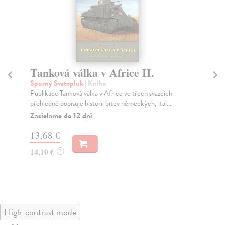
Tanková válka v Africe II.
Ta
Spurný Svatopluk
| Kniha
Sp
Publikace Tanková válka v Africe ve třech svazcích
Pub
přehledně popisuje historii bitev německých, ital...
pře
Zasielame do 12 dní
Za
13,68 €
13
14,10 €
14
?
High-contrast mode