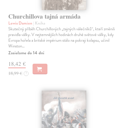
Churchillova tajná armáda
Lewis Damien
| Kniha
Skutečný příběh Churchillových „tajných válečníků“, kteří změnili
pravidla války. V nejtemnějších hodinách druhé světové války, kdy
Evropa hořela a britské impérium stálo na pokraji kolapsu, učinil
Winston…
Zasielame do 14 dní
18,42 €
18,99 €
?