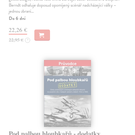
Berndt odhaluje doposud opomíjený scénář nadcházející války –
jednou zbraní…
Do 6 dní
22,26 €
22,95 €
?
Pod palbou hloubkařů - dodatky