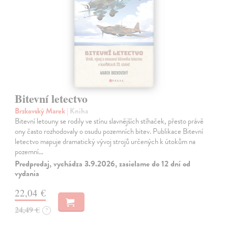
Bitevní letectvo
Brzkovský Marek
| Kniha
Bitevní letouny se rodily ve stínu slavnějších stíhaček, přesto právě
ony často rozhodovaly o osudu pozemních bitev. Publikace Bitevní
letectvo mapuje dramatický vývoj strojů určených k útokům na
pozemní…
Predpredaj, vychádza 3.9.2026, zasielame do 12 dní od
vydania
22,04 €
24,49 €
?