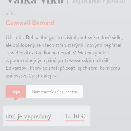
Boj tří králů v pevnosti
orlů
Cornwell Bernard
Uhtred z Bebbanburgu sice získal zpět své rodové sídlo,
ale obklopený ze všech stran starými i novými nepřáteli
si svého vítězství dlouho neužil. V Mercii vypukla
vzpoura odbojných pánů proti wessexskému králi
Edwardovi, který se snaží připojit jejich zemi ke svému
království.
Čítať ďalej
↓
Kúpiť
Rezervovať v kníhkupectve
titul je vypredaný
14,10 €