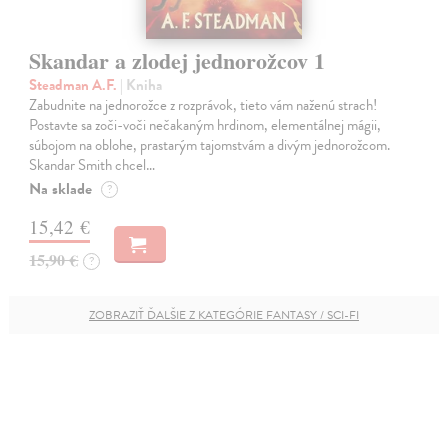
Skandar a zlodej jednorožcov 1
Steadman A.F.
| Kniha
Zabudnite na jednorožce z rozprávok, tieto vám naženú strach!
Postavte sa zoči-voči nečakaným hrdinom, elementálnej mágii,
súbojom na oblohe, prastarým tajomstvám a divým jednorožcom.
Skandar Smith chcel…
Na sklade
?
15,42 €
15,90 €
?
ZOBRAZIŤ ĎALŠIE Z KATEGÓRIE FANTASY / SCI-FI