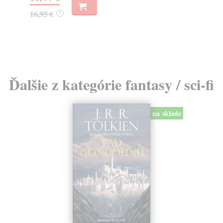
23
16,95 €
?
24
Ďalšie z kategórie fantasy / sci-fi
na sklade