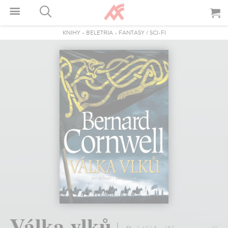
KNIHY
-
BELETRIA
-
FANTASY / SCI-FI
Válka vlků