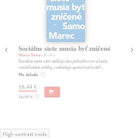
Sociálne siete musia byť zničené
S
K
Marec Samo
| Kniha
Sociálne siete nám ubližujú ako jednotlivcom a kazia
Mik
medziľudské vzťahy, rozkladajú spoločnosť a def...
Mon
o k
Na sklade
?
Na
16,44 €
23
16,95 €
?
24
High-contrast mode