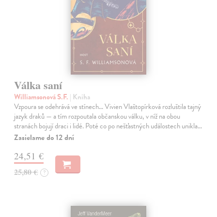
Válka saní
Williamsonová S.F.
| Kniha
Vzpoura se odehrává ve stínech… Vivien Vlaštopírková rozluštila tajný
jazyk draků — a tím rozpoutala občanskou válku, v níž na obou
stranách bojují draci i lidé. Poté co po nešťastných událostech unikla…
Zasielame do 12 dní
24,51 €
25,80 €
?