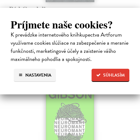
Pád Gondolinu
Tolkien J.R.R.
| Kniha
Príjmete naše cookies?
Legenda o páde Gondolinu hovorí o boji dvoch najväčších mocností
sveta. Zlo predstavuje Morgoth, najhorší zo všetkých, vodca
K prevádzke internetového kníhkupectva Artforum
obrovských armád, ktoré riadi zo svojej železnej pevnosti.
využívame cookies slúžiace na zabezpečenie a meranie
Na sklade
?
funkčnosti, marketingové účely a zaistenie vášho
18,55 €
maximálneho pohodlia a spokojnosti.
19,95 €
?
NASTAVENIA
SÚHLASÍM