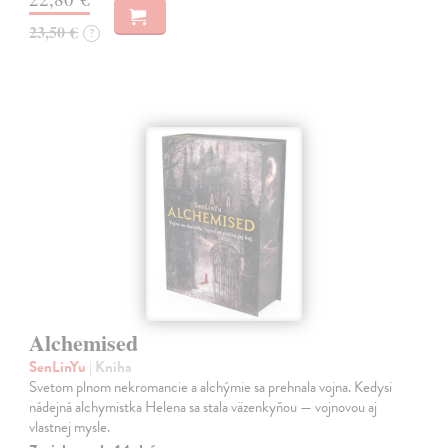
23,50 €
?
Alchemised
SenLinYu
| Kniha
Svetom plnom nekromancie a alchýmie sa prehnala vojna. Kedysi
nádejná alchymistka Helena sa stala väzenkyňou — vojnovou aj
vlastnej mysle.