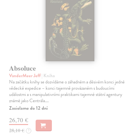
Absoluce
VanderMeer Jeff
| Kniha
Na začátku knihy se dozvídáme o záhadném a děsivém konci jedné
vědecké expedice – konci tajemně provázaném s budoucími
událostmi a s manipulativními praktikami tajemné státní agentury
známé jako Centrála.…
Zasielame do 12 dní
26,70 €
28,10 €
?