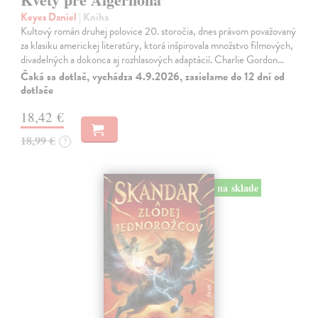
Keyes Daniel
| Kniha
Kultový román druhej polovice 20. storočia, dnes právom považovaný
za klasiku americkej literatúry, ktorá inšpirovala množstvo filmových,
divadelných a dokonca aj rozhlasových adaptácií. Charlie Gordon…
Čaká sa dotlač, vychádza 4.9.2026, zasielame do 12 dní od
dotlače
18,42 €
18,99 €
?
na sklade