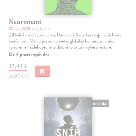
Neuromant
Gibson William
| Kniha
Základné dielo kyberpunku, klasika sci-fi a jedna z najsilnejších vízií
budúcnosti. Matrix je svet vo svete, globálny konsenzus, prelud,
vyjadrenie každého jedného dátového bajtu v kyberpriestore.
Do 4 pracovných dní
13,90 €
14,95 €
?
novinka