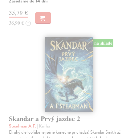
Zasielame do 14 dní
35,79 €
36,90 €
?
na sklade
Skandar a Prvý jazdec 2
Steadman A.F.
| Kniha
Druhý diel obľúbenej série konečne prichádza! Skandar Smith už