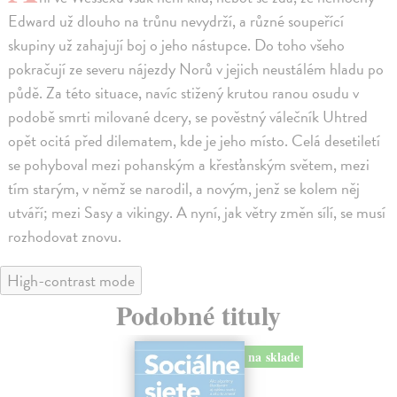
Edward už dlouho na trůnu nevydrží, a různé soupeřící
skupiny už zahajují boj o jeho nástupce. Do toho všeho
pokračují ze severu nájezdy Norů v jejich neustálém hladu po
půdě. Za této situace, navíc stižený krutou ranou osudu v
podobě smrti milované dcery, se pověstný válečník Uhtred
opět ocitá před dilematem, kde je jeho místo. Celá desetiletí
se pohyboval mezi pohanským a křesťanským světem, mezi
tím starým, v němž se narodil, a novým, jenž se kolem něj
utváří; mezi Sasy a vikingy. A nyní, jak větry změn sílí, se musí
rozhodovat znovu.
High-contrast mode
Podobné tituly
na sklade