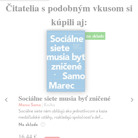
Čitatelia s podobným vkusom si
kúpili aj:
na sklade
Sociálne siete musia byť zničené
S
K
Marec Samo
| Kniha
Sociálne siete nám ubližujú ako jednotlivcom a kazia
Mik
medziľudské vzťahy, rozkladajú spoločnosť a def...
Mon
o k
Na sklade
?
Na
16,44 €