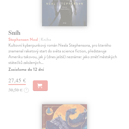
Sníh
Stephenson Neal
| Kniha
Kultovní kyberpunkový román Neala Stephensona, pro kterého
znamenal raketový start do světa science fiction, představuje
Ameriku takovou, jak ji (dnes ještě) neznáme: jako změť městských
státečků založených…
Zasielame do 12 dní
27,45 €
30,50 €
?