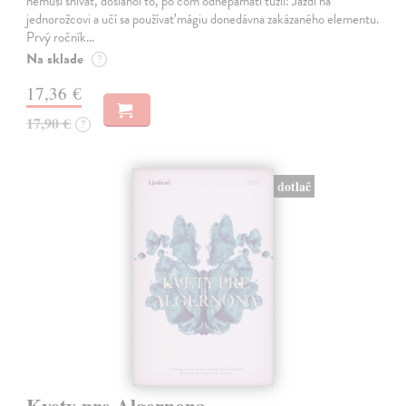
nemusí snívať, dosiahol to, po čom odnepamäti túžil: Jazdí na
jednorožcovi a učí sa používať mágiu donedávna zakázaného elementu.
Prvý ročník…
Na sklade
?
17,36 €
17,90 €
?
dotlač
Kvety pre Algernona