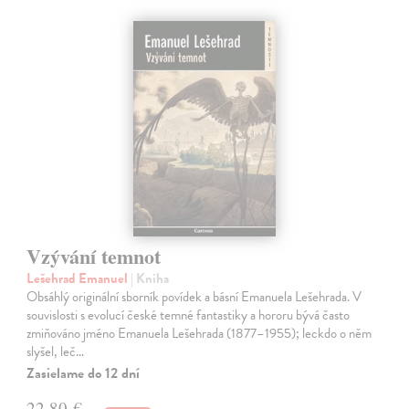
Vzývání temnot
Lešehrad Emanuel
| Kniha
Obsáhlý originální sborník povídek a básní Emanuela Lešehrada. V
souvislosti s evolucí české temné fantastiky a hororu bývá často
zmiňováno jméno Emanuela Lešehrada (1877–1955); leckdo o něm
slyšel, leč…
Zasielame do 12 dní
22,80 €