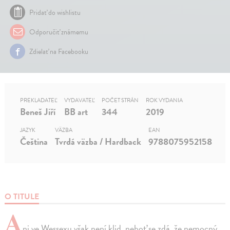
Pridať do wishlistu
Odporučiť známemu
Zdielať na Facebooku
PREKLADATEĽ
VYDAVATEĽ
POČET STRÁN
ROK VYDANIA
Beneš Jiří
BB art
344
2019
JAZYK
VÄZBA
EAN
Čeština
Tvrdá väzba / Hardback
9788075952158
O TITULE
A
ni ve Wessexu však není klid, neboť se zdá, že nemocný