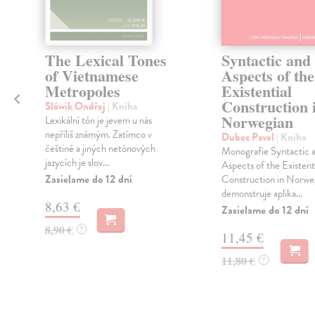
h
The Lexical Tones
Syntactic and
of Vietnamese
Aspects of the
Metropoles
Existential
Construction 
Slówik Ondřej
| Kniha
Norwegian
Lexikální tón je jevem u nás
nepříliš známým. Zatímco v
Dubec Pavel
| Kniha
češtině a jiných netónových
Monografie Syntactic 
jazycích je slov...
Aspects of the Existent
Zasielame do 12 dní
Construction in Norwe
demonstruje aplika...
8,63 €
Zasielame do 12 dní
8,90 €
?
11,45 €
11,80 €
?