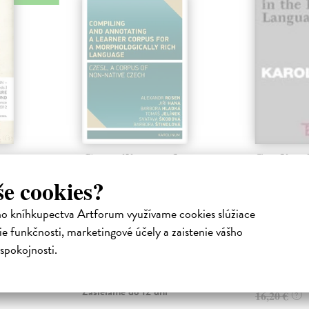
uage.
Compiling and
Studies 
annotating a
English
še cookies?
learner corpus for a
Dušková Lib
morphologically
Publikácia ob
ho kníhkupectva Artforum využívame cookies slúžiace
rich language
štúdie popred
iha
odborníčky na
e funkčnosti, marketingové účely a zaistenie vášho
medieval
Rosen Alexandr
| Kniha
Zasielame d
 glosses,
Žákovské korpusy, čili korpusy,
spokojnosti.
ipt, have
které dokumentují jazyk tak, jak
15,71 €
jej používají nerodilí mluvčí, posk...
Zasielame do 12 dní
16,20 €
?