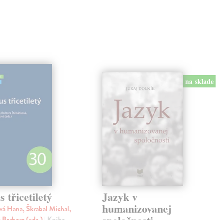
na sklade
 třicetiletý
Jazyk v
humanizovanej
á Hana, Škrabal Michal,
 Barbora (eds.)
| Kniha