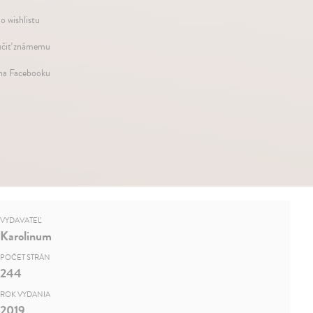
o wishlistu
čiť známemu
 na Facebooku
VYDAVATEĽ
Karolinum
POČET STRÁN
244
ROK VYDANIA
2019