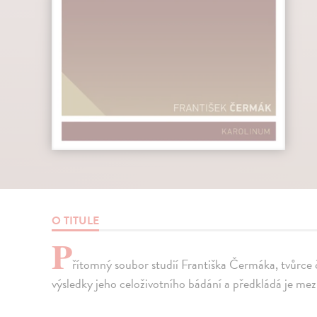
O TITULE
P
řítomný soubor studií Františka Čermáka, tvůrce 
výsledky jeho celoživotního bádání a předkládá je mez