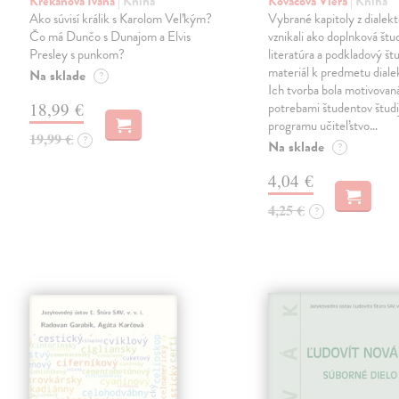
Krekáňová Ivana
| Kniha
Kováčová Viera
| Kniha
Ako súvisí králik s Karolom Veľkým?
Vybrané kapitoly z dialekt
Čo má Dunčo s Dunajom a Elvis
vznikali ako doplnková štu
Presley s punkom?
literatúra a podkladový št
materiál k predmetu dialek
Na sklade
?
Ich tvorba bola motivovan
18,99 €
potrebami študentov štud
programu učiteľstvo…
19,99 €
?
Na sklade
?
4,04 €
4,25 €
?