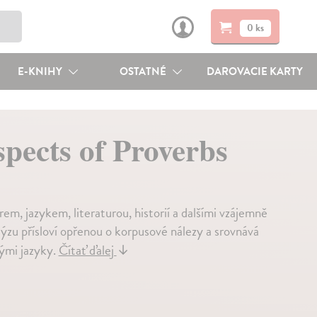
0 ks
E-KNIHY
OSTATNÉ
DAROVACIE KARTY
pects of Proverbs
em, jazykem, literaturou, historií a dalšími vzájemně
ýzu přísloví opřenou o korpusové nálezy a srovnává
nými jazyky.
Čítať ďalej
↓