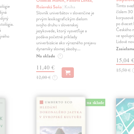
Ološtiak Martin, Palková Lenka,
Tímto sva
ológie
Rešovská Soňa
| Kniha
číslem 30 
dijná
Slovník univerbátov v slovenčine je
korpusové 
udijný
prvým lexikografickým dielom
po dvacet 
tológia.
svojho druhu v slovenskej
Českého n
á
jazykovede, ktorý vysvetľuje a
ve spolupr
ijného
podáva početné príklady
Lidové nov
univerbizácie ako výrazného prejavu
Zasielame
dynamiky slovnej zásoby.…
Na sklade
?
15,04 
11,40 €
15,50 €
12,00 €
?
na sklade