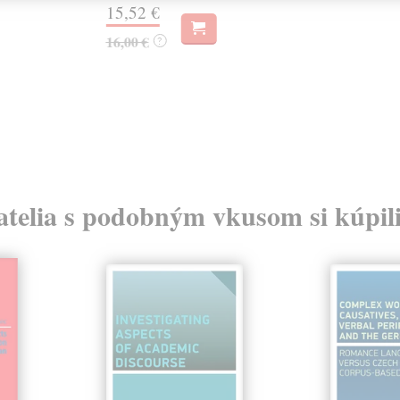
15,52 €
16,00 €
?
atelia s podobným vkusom si kúpili