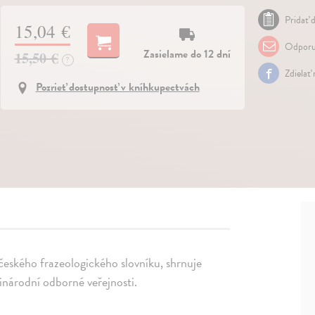
Pridať d
15,04 €
Odporu
Zasielame do 12 dní
15,50 €
?
Zdielať
Pozrieť dostupnosť v kníhkupectvách
českého frazeologického slovníku, shrnuje
inárodní odborné veřejnosti.