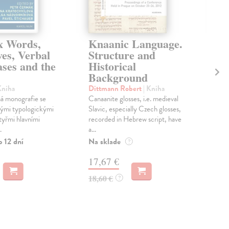
x Words,
Knaanic Language.
Co
es, Verbal
Structure and
an
ases and the
Historical
le
Background
mo
ri
Kniha
Dittmann Robert
| Kniha
á monografie se
Canaanite glosses, i.e. medieval
Ros
rými typologickými
Slavic, especially Czech glosses,
Žáko
tyřmi hlavními
recorded in Hebrew script, have
kter
.
a...
jej 
o 12 dní
Na sklade
Zas
?
17,67 €
15
18,60 €
?
16,