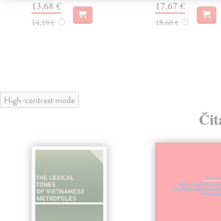
13,68 €
17,67 €
14,10 €
18,60 €
?
?
High-contrast mode
Čit