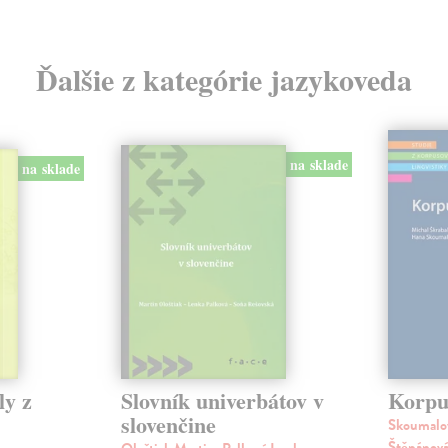
Ďalšie z kategórie jazykoveda
na sklade
na sklade
ly z
Slovník univerbátov v
Korpus
slovenčine
Skoumalov
Štěpánová