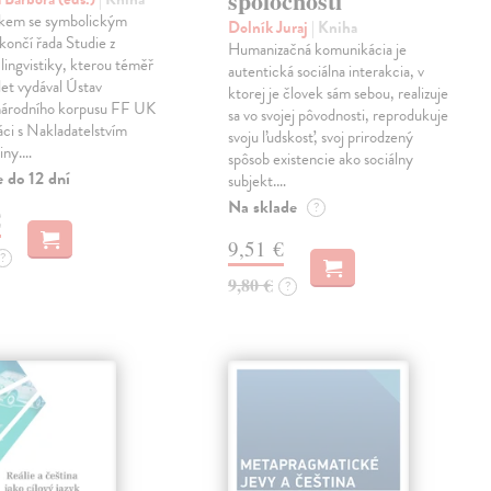
spoločnosti
zkem se symbolickým
Dolník Juraj
| Kniha
končí řada Studie z
Humanizačná komunikácia je
lingvistiky, kterou téměř
autentická sociálna interakcia, v
let vydával Ústav
ktorej je človek sám sebou, realizuje
árodního korpusu FF UK
sa vo svojej pôvodnosti, reprodukuje
áci s Nakladatelstvím
svoju ľudskosť, svoj prirodzený
iny.…
spôsob existencie ako sociálny
 do 12 dní
subjekt.…
Na sklade
?
€
9,51 €
?
9,80 €
?