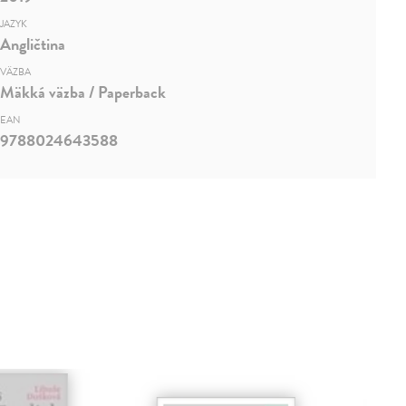
JAZYK
Angličtina
VÄZBA
Mäkká väzba / Paperback
EAN
9788024643588