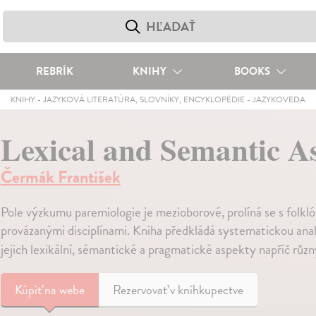
REBRÍK
KNIHY
BOOKS
KNIHY
-
JAZYKOVÁ LITERATÚRA, SLOVNÍKY, ENCYKLOPÉDIE
-
JAZYKOVEDA
Lexical and Semantic As
Čermák František
Pole výzkumu paremiologie je mezioborové, prolíná se s folklór
provázanými disciplínami. Kniha předkládá systematickou anal
jejich lexikální, sémantické a pragmatické aspekty napříč růz
Kúpiť
na webe
Rezervovať v kníhkupectve