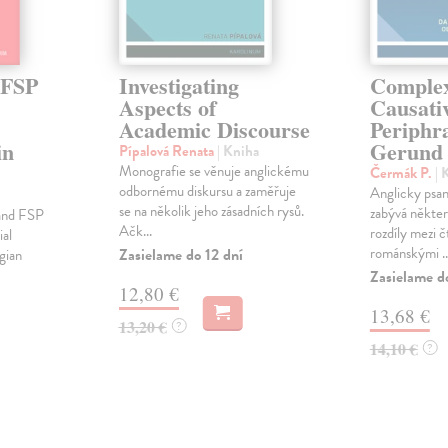
 FSP
Investigating
Comple
Aspects of
Causativ
Academic Discourse
Periphr
in
Gerund
Pípalová Renata
| Kniha
Monografie se věnuje anglickému
Čermák P.
| 
odbornému diskursu a zaměřuje
Anglicky psan
se na několik jeho zásadních rysů.
zabývá někte
and FSP
Ačk...
rozdíly mezi č
ial
románskými ..
Zasielame do 12 dní
gian
Zasielame d
12,80 €
13,68 €
13,20 €
?
14,10 €
?