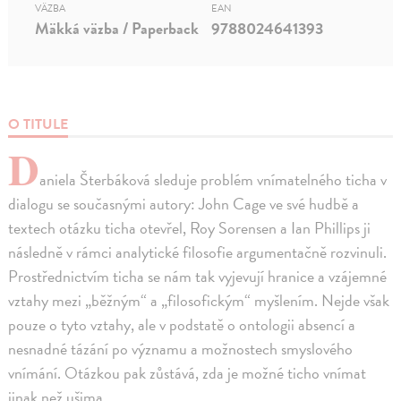
VÄZBA
EAN
Mäkká väzba / Paperback
9788024641393
O TITULE
D
aniela Šterbáková sleduje problém vnímatelného ticha v
dialogu se současnými autory: John Cage ve své hudbě a
textech otázku ticha otevřel, Roy Sorensen a Ian Phillips ji
následně v rámci analytické filosofie argumentačně rozvinuli.
Prostřednictvím ticha se nám tak vyjevují hranice a vzájemné
vztahy mezi „běžným“ a „filosofickým“ myšlením. Nejde však
pouze o tyto vztahy, ale v podstatě o ontologii absencí a
nesnadné tázání po významu a možnostech smyslového
vnímání. Otázkou pak zůstává, zda je možné ticho vnímat
jinak než ušima.