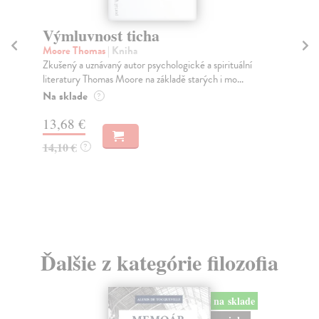
Výmluvnost ticha
Sp
Moore Thomas
| Kniha
Pr
Zkušený a uznávaný autor psychologické a spirituální
Rov
literatury Thomas Moore na základě starých i mo...
spo
Na sklade
Na
?
13,68 €
24
14,10 €
25
?
Ďalšie z kategórie filozofia
na sklade