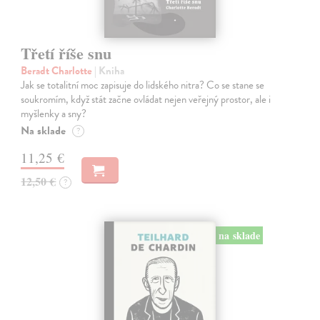
Třetí říše snu
Beradt Charlotte
| Kniha
Jak se totalitní moc zapisuje do lidského nitra? Co se stane se
soukromím, když stát začne ovládat nejen veřejný prostor, ale i
myšlenky a sny?
Na sklade
?
11,25 €
12,50 €
?
na sklade