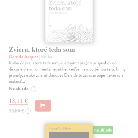
Zviera, ktoré teda som
Derrida Jacques
| Kniha
Kniha Zviera, ktoré teda som je jedným z prvých príspevkov do
diskusie o environmentálnej etike, keďže hlavnou témou tejto knihy
je analýza etiky zvierat. Jacques Derrida tu zavádza pojem zvieracia
inakosť.…
Na sklade
?
13,11 €
13,80 €
?
na sklade