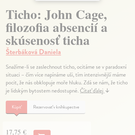
Ticho: John Cage,
filozofia absencií a
skúsenosť ticha
Šterbáková Daniela
Snažíme-li se zaslechnout ticho, ocitáme se v paradoxní
situaci – čím více napínáme uši, tím intenzivnější máme
pocit, že nás obklopuje moře hluku. Zdá se nám, že ticho
je lidským bytostem nedostupné.
Čítať ďalej
↓
Kúpiť
Rezervovať v kníhkupectve
17,75 €