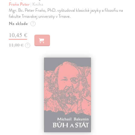
Fraňo Peter
| Kniha
Mgr. Bc. Peter Fraňo, PhD. vyštudoval klasické jazyky a filozofiu na
fakulte Trnavskej univerzity v Trnave.
Na sklade
?
10,45 €
11,00 €
?