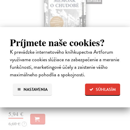
novinka
Príjmete naše cookies?
K prevádzke internetového kníhkupectva Artforum
využívame cookies slúžiace na zabezpečenie a meranie
Memoár o chudobě
funkčnosti, marketingové účely a zaistenie vášho
Tocqueville Alexis de
| Kniha
maximálneho pohodlia a spokojnosti.
První český překlad méně známého díla jedné z nejvýznamnějších
osobností evropské politické filosofie 19. století je doplněn obšírnými
NASTAVENIA
SÚHLASÍM
komentáři Ivo Budila, Jana Kellera a Gertrudy Himmelfalberové.
Od…
Na sklade
?
5,94 €
6,60 €
?