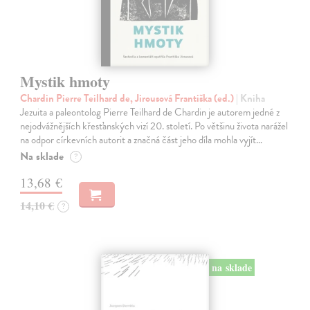
Mystik hmoty
Chardin Pierre Teilhard de, Jirousová Františka (ed.)
| Kniha
Jezuita a paleontolog Pierre Teilhard de Chardin je autorem jedné z
nejodvážnějších křesťanských vizí 20. století. Po většinu života narážel
na odpor církevních autorit a značná část jeho díla mohla vyjít…
Na sklade
?
13,68 €
14,10 €
?
na sklade