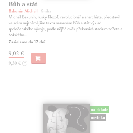
Bůh a stát
Bakunin Michail
| Kniha
Michail Bakunin, ruský filozof, revolucionář a anarchista, představil
ve svém nejznámějším textu nazvaném Bůh a stát výklad
společenského vývoje, podle nějž člověk překonává stadium zvířete a
božského…
Zasielame do 12 dní
9,02 €
9,30 €
?
na sklade
novinka