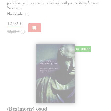
přehlížené jádro písemného odkazu aktivistky a myslitelky Simone
Weilové…
Na sklade
?
12,92 €
13,60 €
?
na sklade
(Bez)mocný osud