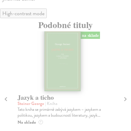
High-contrast mode
Podobné tituly
na sklade
Jazyk a ticho
O
Steiner George
| Kniha
Sh
Tato kniha se primárně zabývá jazykem – jazykem a
Kap
politikou, jazykem a budoucností literatury, jazyk...
ctn
Na sklade
Na
?