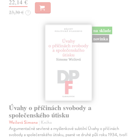
22,14 €
23,30 €
?
na sklade
novinka
Úvahy o příčinách svobody a
společenského útisku
Weilová Simone
| Kniha
Argumentačně sevřené a myšlenkově subtilní Úvahy o příčinách
svobody a společenského útisku, psané ve druhé půli roku 1934, tvoří