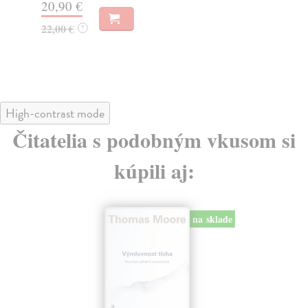
20,90 €
17
22,00 €
17
?
High-contrast mode
Čitatelia s podobným vkusom si
kúpili aj:
na sklade