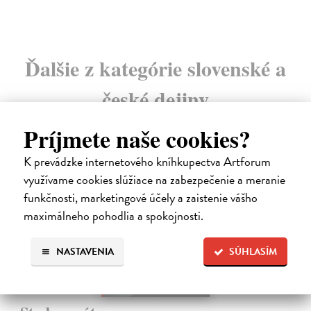
Ďalšie z kategórie slovenské a
české dejiny
Príjmete naše cookies?
na sklade
K prevádzke internetového kníhkupectva Artforum
využívame cookies slúžiace na zabezpečenie a meranie
funkčnosti, marketingové účely a zaistenie vášho
maximálneho pohodlia a spokojnosti.
NASTAVENIA
SÚHLASÍM