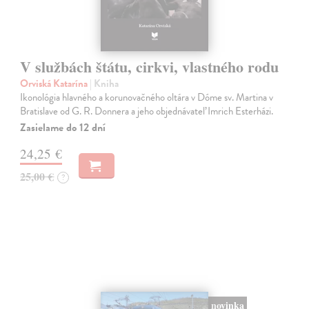
V službách štátu, cirkvi, vlastného rodu
Orviská Katarína
| Kniha
Ikonológia hlavného a korunovačného oltára v Dóme sv. Martina v
Bratislave od G. R. Donnera a jeho objednávateľ Imrich Esterházi.
Zasielame do 12 dní
24,25 €
25,00 €
?
novinka