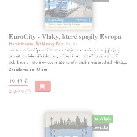
EuroCity - Vlaky, které spojily Evropu
Harák Martin, Šťáhlavský Petr
| Kniha
Jak se zrodila síť prestižních evropských expresů a jak se její vývoj
promítl do železniční dopravy v České republice? To vám přiblíží
publikace o historii evropské sítě komfortních mezinárodních vlaků,…
Zasielame do 10 dní
19,43 €
20,89 €
?
na sklade
novinka