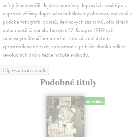
veřejně nehovořili. Jejich vzpomínky doprovází rozsáhlý a z
naprosté většiny doposud nepublikovaný obrazový materiál v
podobě fotografií, dopisů, deníkových záznamů, oficiálních
dokumentů či maleb. Ten den: 17. listopad 1989 má
současným čtenářům umožnit toto zásadní datum
zprostředkovaně zažít, zpřítomnit a přiblížit dnešku odkaz
revolučních dnů a těžce nabyté svobody.
High-contrast mode
Podobné tituly
na sklade