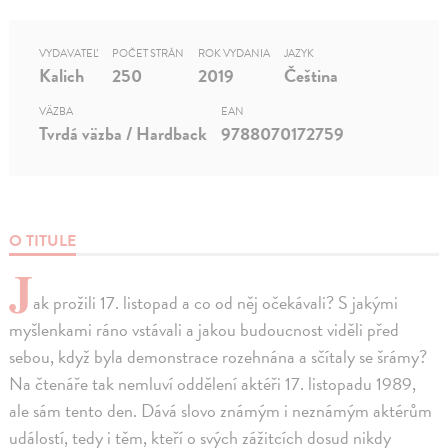
VYDAVATEĽ
POČET STRÁN
ROK VYDANIA
JAZYK
Kalich
250
2019
Čeština
VÄZBA
EAN
Tvrdá väzba / Hardback
9788070172759
O TITULE
J
ak prožili 17. listopad a co od něj očekávali? S jakými
myšlenkami ráno vstávali a jakou budoucnost viděli před
sebou, když byla demonstrace rozehnána a sčítaly se šrámy?
Na čtenáře tak nemluví oddělení aktéři 17. listopadu 1989,
ale sám tento den. Dává slovo známým i neznámým aktérům
událostí, tedy i těm, kteří o svých zážitcích dosud nikdy