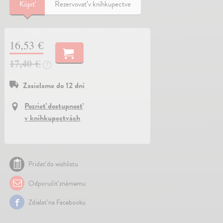
Kúpiť
Rezervovať v kníhkupectve
16,53 €
17,40 €
?
Zasielame do 12 dní
Pozrieť dostupnosť
v kníhkupectvách
Pridať do wishlistu
Odporučiť známemu
Zdielať na Facebooku