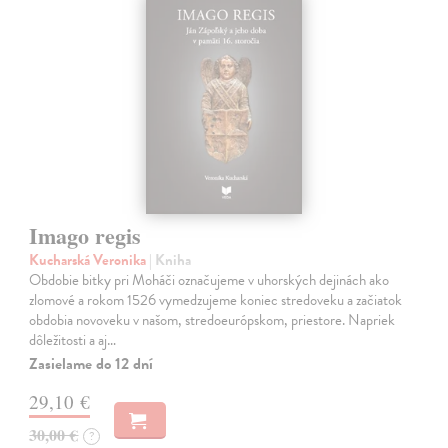
Imago regis
Kucharská Veronika
| Kniha
Obdobie bitky pri Moháči označujeme v uhorských dejinách ako
zlomové a rokom 1526 vymedzujeme koniec stredoveku a začiatok
obdobia novoveku v našom, stredoeurópskom, priestore. Napriek
dôležitosti a aj…
Zasielame do 12 dní
29,10 €
30,00 €
?