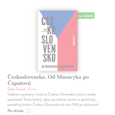
na sklade
Československo. Od Masaryka po
Čaputovú
Gális Tomáš
| Kniha
Udalosti a postavy z histórie Česka a Slovenska, ktoré si treba
zapamätať. Tento knižný výber pozostáva z textov o spoločnej i
paralelnej histórii Česka a Slovenska od roku 1918 po súčasnosť.
Na sklade
?