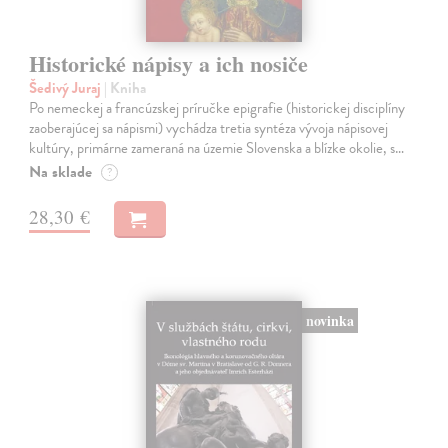
Historické nápisy a ich nosiče
Šedivý Juraj
| Kniha
Po nemeckej a francúzskej príručke epigrafie (historickej disciplíny
zaoberajúcej sa nápismi) vychádza tretia syntéza vývoja nápisovej
kultúry, primárne zameraná na územie Slovenska a blízke okolie, s…
Na sklade
?
28,30 €
novinka