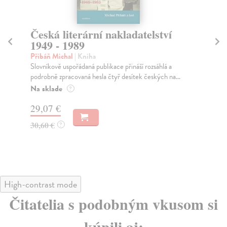
Česká literární nakladatelství
G
1949 - 1989
Ma
Jmé
Přibáň Michal
| Kniha
spo
Slovníkově uspořádaná publikace přináší rozsáhlá a
podrobně zpracovaná hesla čtyř desítek českých na...
Na
Na sklade
?
30
29,07 €
31
30,60 €
?
High-contrast mode
Čitatelia s podobným vkusom si
kúpili aj: