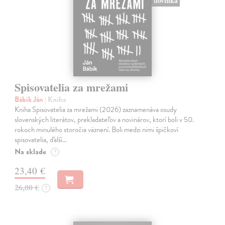
novinka
Spisovatelia za mrežami
Bábik Ján
| Kniha
Kniha Spisovatelia za mrežami (2026) zaznamenáva osudy
slovenských literátov, prekladateľov a novinárov, ktorí boli v 50.
rokoch minulého storočia väznení. Boli medzi nimi špičkoví
spisovatelia, ďalší…
Na sklade
?
23,40 €
26,00 €
?