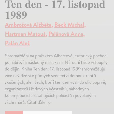
Ten den - 17. listopad
1989
Ambrožová Alžběta
,
Beck Michal
,
Hartman Matouš
,
Palánová Anna
,
Palán Aleš
Shromáždění na pražském Albertově, euforický pochod
po nábřeží a následný masakr na Národní třídě vstoupily
do dějin. Kniha Ten den: 17. listopad 1989 shromažďuje
více než dvě stě přímých svědectví demonstrantů
zkušených, ale i těch, kteří ten den vyšli do ulic poprvé,
organizátorů i řadových účastníků, náhodných
kolemjdoucích, zasahujících policistů i povolaných
záchranářů.
Čítať ďalej
↓