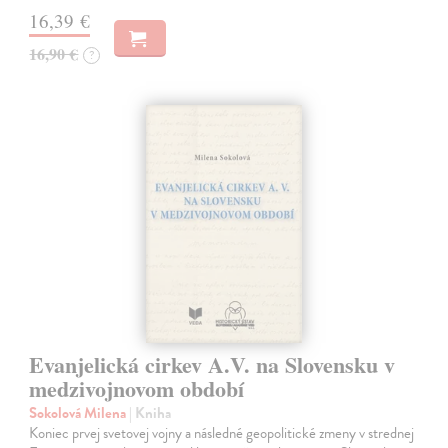
16,39 €
16,90 €
?
Evanjelická cirkev A.V. na Slovensku v
medzivojnovom období
Sokolová Milena
| Kniha
Koniec prvej svetovej vojny a následné geopolitické zmeny v strednej