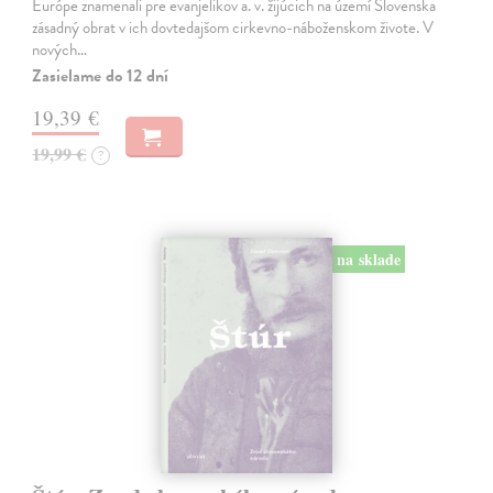
Európe znamenali pre evanjelikov a. v. žijúcich na území Slovenska
zásadný obrat v ich dovtedajšom cirkevno-náboženskom živote. V
nových…
Zasielame do 12 dní
19,39 €
19,99 €
?
na sklade