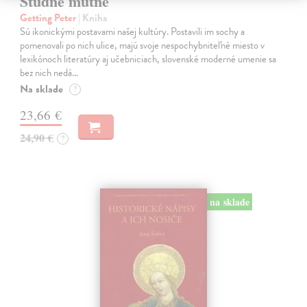
Studne mútne
Getting Peter
| Kniha
Sú ikonickými postavami našej kultúry. Postavili im sochy a
pomenovali po nich ulice, majú svoje nespochybniteľné miesto v
lexikónoch literatúry aj učebniciach, slovenské moderné umenie sa
bez nich nedá…
Na sklade
?
23,66 €
24,90 €
?
na sklade