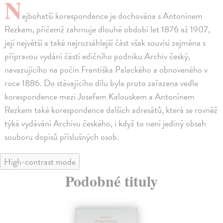
N
ejbohatší korespondence je dochována s Antonínem
Rezkem, přičemž zahrnuje dlouhé období let 1876 až 1907,
její největší a také nejrozsáhlejší část však souvisí zejména s
přípravou vydání částí edičního podniku Archiv český,
navazujícího na počin Františka Palackého a obnoveného v
roce 1886. Do stávajícího dílu byla proto zařazena vedle
korespondence mezi Josefem Kalouskem a Antonínem
Rezkem také korespondence dalších adresátů, která se rovněž
týká vydávání Archivu českého, i když to není jediný obsah
souboru dopisů příslušných osob.
High-contrast mode
Podobné tituly