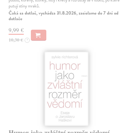
půdou, kořeny, stonky, listy i květy a rozrůstají se v louku, po které
putují stíny mraků.
Čaká sa dotlač, vychádza 31.8.2026, zasielame do 7 dní od
dotlače
9,99 €
10,30 €
?
Humor jako zvláštní rozměr vědomí