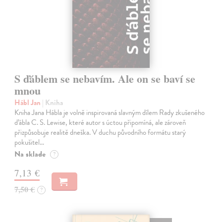
S ďáblem se nebavím. Ale on se baví se
mnou
Hábl Jan
| Kniha
Kniha Jana Hábla je volně inspirovaná slavným dílem Rady zkušeného
ďábla C. S. Lewise, které autor s úctou připomíná, ale zároveň
přizpůsobuje realitě dneška. V duchu původního formátu starý
pokušitel…
Na sklade
?
7,13 €
7,50 €
?