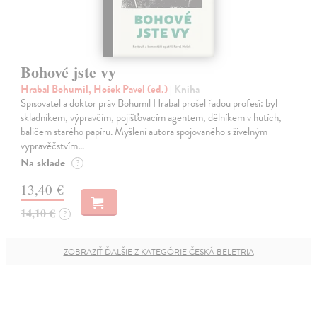
Bohové jste vy
Hrabal Bohumil, Hošek Pavel (ed.)
| Kniha
Spisovatel a doktor práv Bohumil Hrabal prošel řadou profesí: byl
skladníkem, výpravčím, pojišťovacím agentem, dělníkem v hutích,
baličem starého papíru. Myšlení autora spojovaného s živelným
vypravěčstvím…
Na sklade
?
13,40 €
14,10 €
?
ZOBRAZIŤ ĎALŠIE Z KATEGÓRIE ČESKÁ BELETRIA