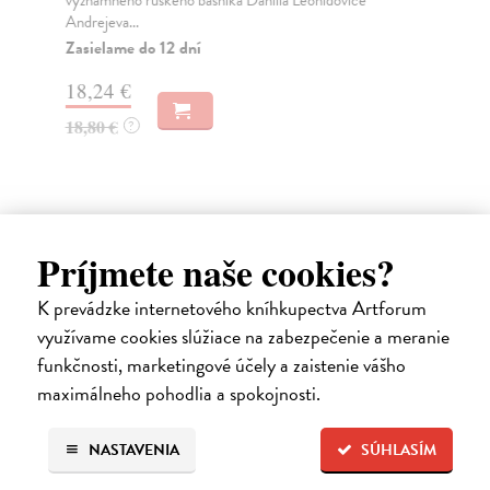
významného ruského básníka Daniila Leonidoviče
Kni
Andrejeva...
pří
Zasielame do 12 dní
Za
18,24 €
17
18,80 €
?
17
Ďalšie z kategórie česká beletria
Príjmete naše cookies?
K prevádzke internetového kníhkupectva Artforum
využívame cookies slúžiace na zabezpečenie a meranie
na sklade
funkčnosti, marketingové účely a zaistenie vášho
maximálneho pohodlia a spokojnosti.
NASTAVENIA
SÚHLASÍM