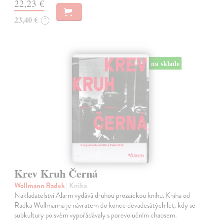
22,23 €
23,40 €
?
na sklade
Krev Kruh Černá
Wollmann Radek
| Kniha
Nakladatelství Alarm vydává druhou prozaickou knihu. Kniha od
Radka Wollmanna je návratem do konce devadesátých let, kdy se
subkultury po svém vypořádávaly s porevolučním chaosem.