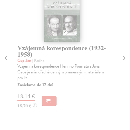
Vzájemná korespondence (1932-
K
1958)
M
Čep Jan
| Kniha
Kr
Vzájemná korespondence Henriho Pourrata a Jana
Sva
Čepa je mimořádně cenným pramenným materiálem
doc
pro lit...
Za
Zasielame do 12 dní
26
18,14 €
27
18,70 €
?