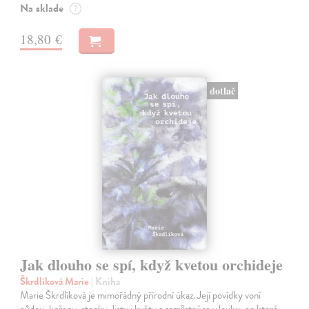
Na sklade
?
18,80 €
dotlač
Jak dlouho se spí, když kvetou orchideje
Škrdlíková Marie
| Kniha
Marie Škrdlíková je mimořádný přírodní úkaz. Její povídky voní