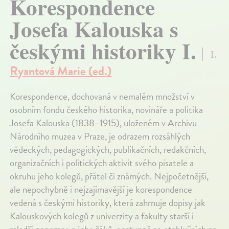
Korespondence
Josefa Kalouska s
českými historiky I.
I.
Ryantová Marie (ed.)
Korespondence, dochovaná v nemalém množství v
osobním fondu českého historika, novináře a politika
Josefa Kalouska (1838–1915), uloženém v Archivu
Národního muzea v Praze, je odrazem rozsáhlých
vědeckých, pedagogických, publikačních, redakčních,
organizačních i politických aktivit svého pisatele a
okruhu jeho kolegů, přátel či známých. Nejpočetnější,
ale nepochybně i nejzajímavější je korespondence
vedená s českými historiky, která zahrnuje dopisy jak
Kalouskových kolegů z univerzity a fakulty starší i