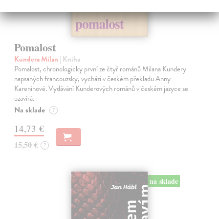
Pomalost
Kundera Milan
| Kniha
Pomalost, chronologicky první ze čtyř románů Milana Kundery
napsaných francouzsky, vychází v českém překladu Anny
Kareninové. Vydávání Kunderových románů v českém jazyce se
uzavírá.
Na sklade
?
14,73 €
15,50 €
?
na sklade