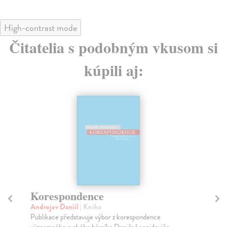
High-contrast mode
Čitatelia s podobným vkusom si
kúpili aj:
Korespondence
S
s
Andrejev Daniil
| Kniha
Publikace představuje výbor z korespondence
Če