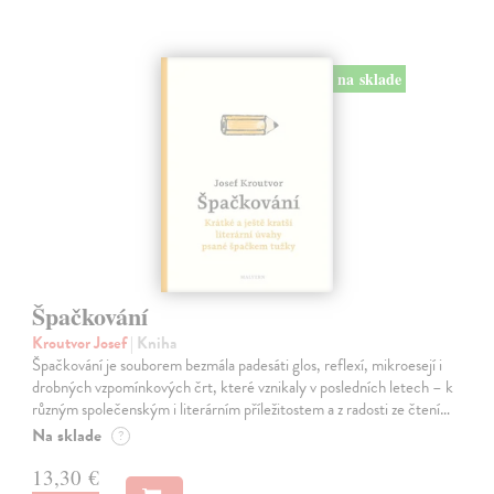
na sklade
Špačkování
Kroutvor Josef
| Kniha
Špačkování je souborem bezmála padesáti glos, reflexí, mikroesejí i
drobných vzpomínkových črt, které vznikaly v posledních letech – k
různým společenským i literárním příležitostem a z radosti ze čtení…
Na sklade
?
13,30 €