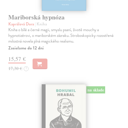
Mariborská hypnóza
Kaprálová Dora
| Kniha
Kniha o bílé a černé magii, smyslu psaní, životě mouchy a
hypnotizérovi, o mariborském zázraku. Stroboskopicky rozostřená
milostná novela plná magického realismu.
Zasielame do 12 dní
15,57 €
17,30 €
?
na sklade