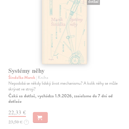
dotlač
Systémy něhy
Šindelka Marek
| Kniha
Nepodobá se někdy lidský život mechanismu? A kolik něhy se může
skrývat ve stroji?
Čaká sa dotlač, vychádza 1.9.2026, zasielame do 7 dní od
dotlače
22,33 €
23,50 €
?