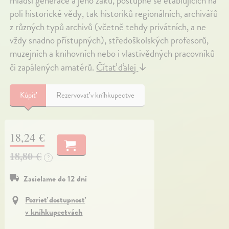
mladší generace a jeho žáků, postupně se etablujících na
poli historické vědy, tak historiků regionálních, archivářů
z různých typů archivů (včetně tehdy privátních, a ne
vždy snadno přístupných), středoškolských profesorů,
muzejních a knihovních nebo i vlastivědných pracovníků
či zapálených amatérů.
Čítať ďalej
↓
Kúpiť
Rezervovať v kníhkupectve
18,24 €
18,80 €
?
Zasielame do 12 dní
Pozrieť dostupnosť
v kníhkupectvách