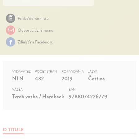
Pridať do wishlistu
Odporučiť známemu
Zdielať na Facebooku
VYDAVATEĽ
POČET STRÁN
ROK VYDANIA
JAZYK
NLN
432
2019
Čeština
VÄZBA
EAN
Tvrdá väzba / Hardback
9788074226779
O TITULE