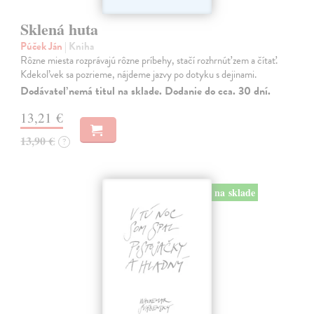
Sklená huta
Púček Ján
| Kniha
Rôzne miesta rozprávajú rôzne príbehy, stačí rozhrnúť zem a čítať.
Kdekoľvek sa pozrieme, nájdeme jazvy po dotyku s dejinami.
Dodávateľ nemá titul na sklade. Dodanie do cca. 30 dní.
13,21 €
13,90 €
?
na sklade