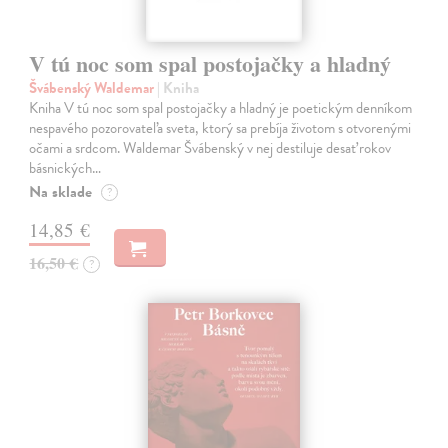
V tú noc som spal postojačky a hladný
Švábenský Waldemar
| Kniha
Kniha V tú noc som spal postojačky a hladný je poetickým denníkom
nespavého pozorovateľa sveta, ktorý sa prebíja životom s otvorenými
očami a srdcom. Waldemar Švábenský v nej destiluje desať rokov
básnických…
Na sklade
?
14,85 €
16,50 €
?