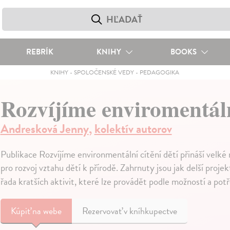
REBRÍK
KNIHY
BOOKS
KNIHY
-
SPOLOČENSKÉ VEDY
-
PEDAGOGIKA
Rozvíjíme enviromentální
Andresková Jenny
,
kolektív autorov
Publikace Rozvíjíme environmentální cítění dětí přináší velké 
pro rozvoj vztahu dětí k přírodě. Zahrnuty jsou jak delší pr
řada kratších aktivit, které lze provádět podle možností a pot
Kúpiť
na webe
Rezervovať v kníhkupectve