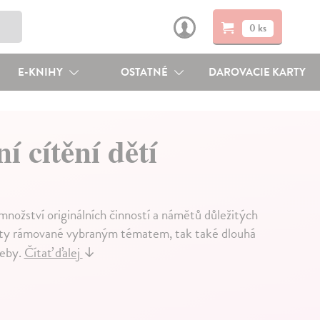
0 ks
E-KNIHY
OSTATNÉ
DAROVACIE KARTY
 cítění dětí
množství originálních činností a námětů důležitých
ojekty rámované vybraným tématem, tak také dlouhá
řeby.
Čítať ďalej
↓