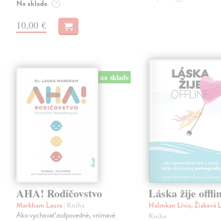
Na sklade
?
10,00 €
na sklade
AHA! Rodičovstvo
Láska žije offli
Markham Laura
| Kniha
Halmkan Lívia, Žiaková 
Ako vychovať zodpovedné, vnímavé
Kniha