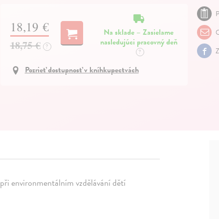
P
18,19 €
Na sklade – Zasielame
O
nasledujúci pracovný deň
18,75 €
?
Z
?
Pozrieť dostupnosť v kníhkupectvách
při environmentálním vzdělávání dětí