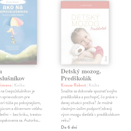
a
Detský mozog.
slušníkov
Predškolák
 Simona
| Kniha
Krause Robert
| Kniha
na (nepo)slušníkov je
Snažíte sa dokonale spoznať svojho
m sprievodcom pre
predškoláka a pochopiť, čo práve v
torí túžia po pokojnejšom,
danej situácii prežíva? Je možné
ujúcom a dôvernom vzťahu
vlastným úsilím podporiť zdravý
 deťmi – bez kriku, trestov
vývin mozgu dieťaťa v predškolskom
 opakovania sa. Autorka…
veku?
Do 6 dní