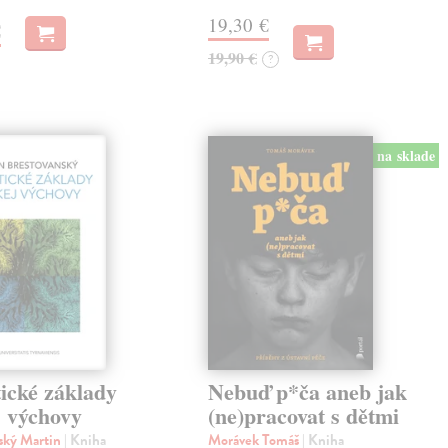
19,30 €
€
19,90 €
?
na sklade
ické základy
Nebuď p*ča aneb jak
j výchovy
(ne)pracovat s dětmi
ský Martin
| Kniha
Morávek Tomáš
| Kniha