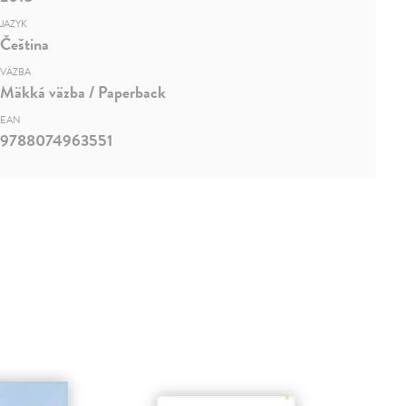
JAZYK
Čeština
VÄZBA
Mäkká väzba / Paperback
EAN
9788074963551