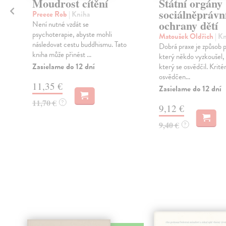
Moudrost cítění
Státní orgány
sociálněprávn
Preece Rob
| Kniha
ochrany dětí
Není nutné vzdát se
h
psychoterapie, abyste mohli
Matoušek Oldřich
| K
následovat cestu buddhismu. Tato
Dobrá praxe je způsob 
kniha může přinést ...
který někdo vyzkoušel, u
Zasielame do 12 dní
který se osvědčil. Krité
osvědčen...
11,35 €
Zasielame do 12 dní
11,70 €
?
9,12 €
9,40 €
?