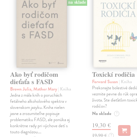
na sklade
Ako byť rodičom
Toxickí rodičia
dieťaťa s FASD
Forward Susan
| Kniha
Prekonajte bolestivé dedi
Brown Julia, Mather Mary
| Kniha
vezmite pevne do rúk opra
Jedna z mála kníh o poruchách
života. Ste dieťaťom toxi
fetálneho alkoholového spektra v
rodičov?
slovenskom jazyku. Kniha nielen
Na sklade
jasne a zrozumiteľne popisuje
?
problematiku FASD, ale ponúka aj
19,30 €
konkrétne rady pri výchove detí s
touto diagnózou.…
19,90 €
?