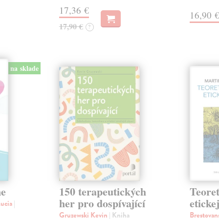
17,36 €
16,90 
17,90 €
?
na sklade
ne
150 terapeutických
Teoret
her pro dospívající
eticke
Lucia
|
Gruzewski Kevin
| Kniha
Brestovan