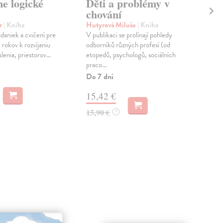
e logické
Děti a problémy v
Dr
chování
Neu
Pře
r
| Kniha
Hutyrová Miluše
| Kniha
si p
daniek a cvičení pre
V publikaci se prolínají pohledy
dese
1 rokov k rozvíjaniu
odborníků různých profesí (od
enia, priestorov...
etopedů, psychologů, sociálních
Do 
praco...
25
Do 7 dní
26,
15,42 €
15,90 €
?