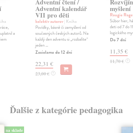
Adventní čtení /
Rozvíjím
í
Adventní kalendář
myšlení
VII pro děti
Rougie Roge
Súbor hier, há
niha
kolektív autorov
| Kniha
deti od 7 do 1
práce,
Povídky, básně či zamyšlení od
logického mysl
platnil a
současných českých autorů. Na
riem
každý den adventu si „rozbalíte“
Do 7 dní
jeden ...
11,35 €
Zasielame do 12 dní
11,70 €
?
22,31 €
23,00 €
?
Ďalšie z kategórie pedagogika
na sklade