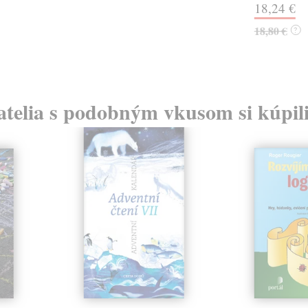
18,24 €
18,80 €
?
atelia s podobným vkusom si kúpili