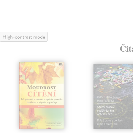
High-contrast mode
Čit
klade