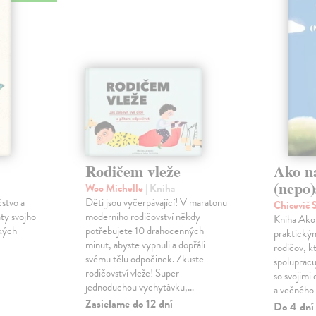
Rodičem vleže
Ako n
(nepo)
Woo Michelle
| Kniha
čstvo a
Děti jsou vyčerpávající! V maratonu
Chicevič
ty svojho
moderního rodičovství někdy
Kniha Ako 
ckých
potřebujete 10 drahocenných
praktický
minut, abyste vypnuli a dopřáli
rodičov, k
svému tělu odpočinek. Zkuste
spoluprac
rodičovství vleže! Super
so svojimi
jednoduchou vychytávku,…
a večného
Zasielame do 12 dní
Do 4 dní