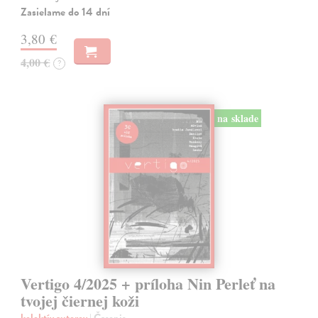
Zasielame do 14 dní
3,80 €
4,00 €
?
na sklade
Vertigo 4/2025 + príloha Nin Perleť na
tvojej čiernej koži
kolektív autorov
| Časopis