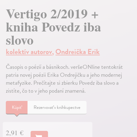
Vertigo 2/2019 +
kniha Povedz iba
slovo
kolektív autorov
,
Ondreička Erik
Časopis o poézií a básnikoch. veršeONline tentokrát
patria novej poézii Erika Ondrejičku a jeho modernej
metafyzike. Prečítajte si zbierku Povedz iba slovo a
zistíte, čo to v jeho podaní znamená.
Kúpiť
Rezervovať v kníhkupectve
2,91 €