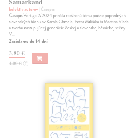
Samarkand
kolektív autorov
| Časopis
Časopis Vertigo 2/2024 prináša rozšírenú tému poézie popredných
slovenských básnikov Karola Chmela, Petra Milčáka či Martina Vlada
a tvorbu nastupujúcej generácie českej a slovenskej básnickej scény.
V…
Zasielame do 14 dní
3,80 €
4,00 €
?