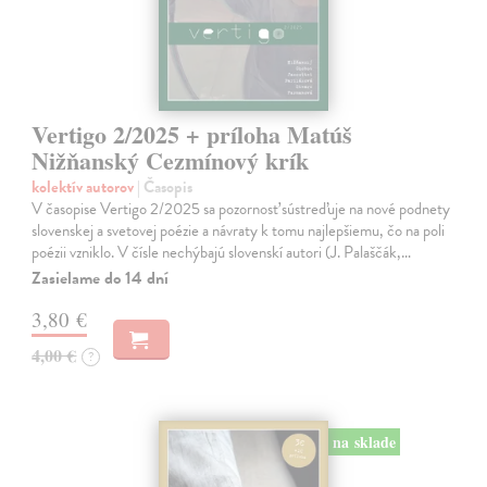
Vertigo 2/2025 + príloha Matúš
Nižňanský Cezmínový krík
kolektív autorov
| Časopis
V časopise Vertigo 2/2025 sa pozornosť sústreďuje na nové podnety
slovenskej a svetovej poézie a návraty k tomu najlepšiemu, čo na poli
poézii vzniklo. V čísle nechýbajú slovenskí autori (J. Palaščák,…
Zasielame do 14 dní
3,80 €
4,00 €
?
na sklade