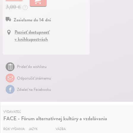
3,00 €
?
Zasielame do 14 dní
Pozrieť dostupnosť
v kníhkupectvách
Pridať do wishlistu
Odporučiť známemu
Zdielať na Facebooku
VYDAVATEĽ
FACE - Fórum alternatívnej kultúry a vzdelávania
ROK VYDANIA
JAZYK
VÄZBA