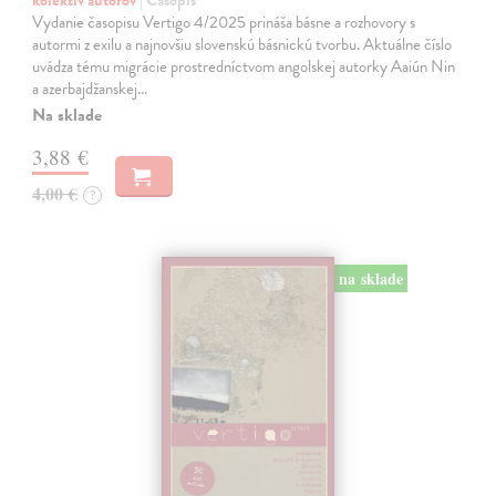
Vydanie časopisu Vertigo 4/2025 prináša básne a rozhovory s
autormi z exilu a najnovšiu slovenskú básnickú tvorbu. Aktuálne číslo
uvádza tému migrácie prostredníctvom angolskej autorky Aaiún Nin
a azerbajdžanskej…
Na sklade
3,88 €
4,00 €
?
na sklade