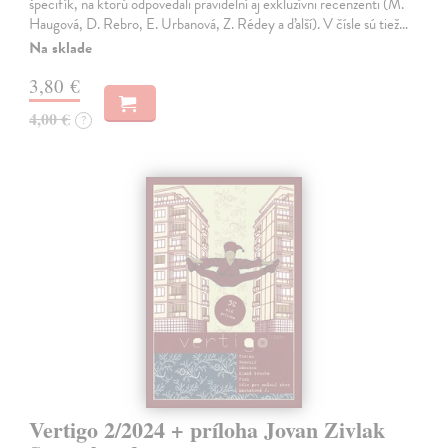
špecifík, na ktorú odpovedali pravidelní aj exkluzívni recenzenti (M.
Haugová, D. Rebro, E. Urbanová, Z. Rédey a ďalší). V čísle sú tiež…
Na sklade
3,80 €
4,00 €
?
Vertigo 2/2024 + príloha Jovan Zivlak