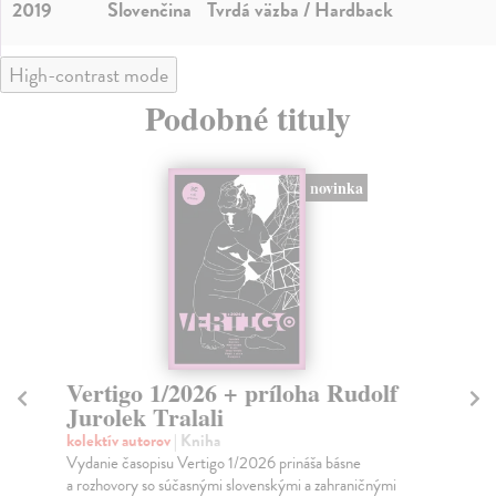
2019
Slovenčina
Tvrdá väzba / Hardback
High-contrast mode
Podobné tituly
Vertigo 3/2019 + kniha Jablko
Ve
D
kolektív autorov
| Kniha
Časopis o poézii a básnikoch.
kol
V č
Zasielame do 14 dní
naj