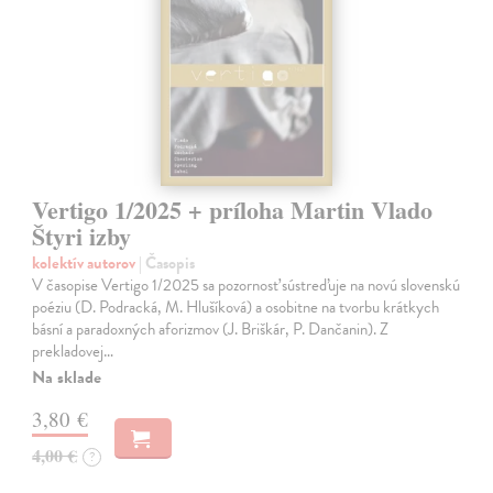
Vertigo 1/2025 + príloha Martin Vlado
Štyri izby
kolektív autorov
| Časopis
V časopise Vertigo 1/2025 sa pozornosť sústreďuje na novú slovenskú
poéziu (D. Podracká, M. Hlušíková) a osobitne na tvorbu krátkych
básní a paradoxných aforizmov (J. Briškár, P. Dančanin). Z
prekladovej…
Na sklade
3,80 €
4,00 €
?