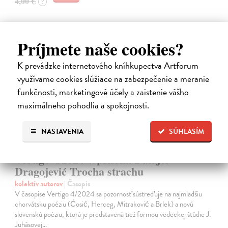
4,00 €
?
Príjmete naše cookies?
K prevádzke internetového kníhkupectva Artforum
využívame cookies slúžiace na zabezpečenie a meranie
funkčnosti, marketingové účely a zaistenie vášho
maximálneho pohodlia a spokojnosti.
NASTAVENIA
SÚHLASÍM
Vertigo 4/2024 + príloha Danijel
Dragojević Trocha strachu
kolektív autorov
| Časopis
V časopise Vertigo 4/2024 sa pozornosť sústreďuje na najmladšiu
chorvátsku poéziu (Ćosić, Herceg, Mitraković a Brlek) a novú
slovenskú poéziu, ktorá je predstavená tiež formou vedeckej štúdie J.
Juhásovej…