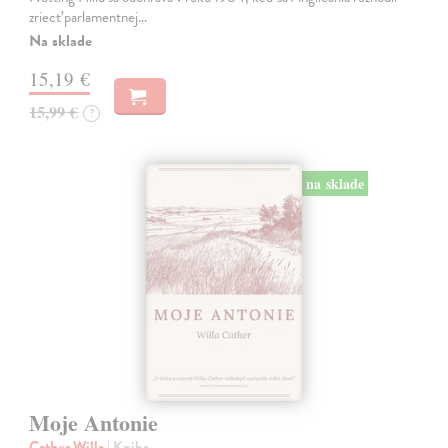
zriecť parlamentnej…
Na sklade
15,19 €
15,99 €
?
na sklade
Moje Antonie
Cather Willa
| Kniha