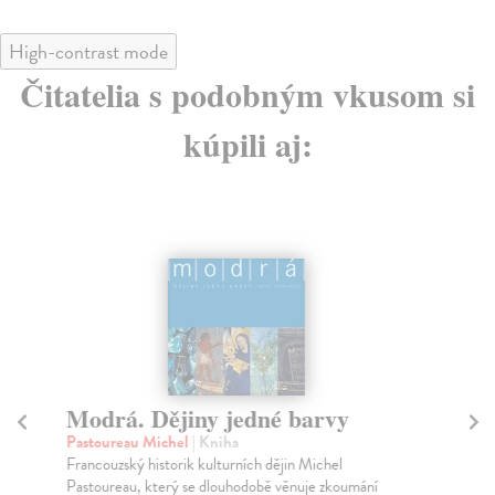
High-contrast mode
Čitatelia s podobným vkusom si
kúpili aj:
Modrá. Dějiny jedné barvy
P
Pastoureau Michel
| Kniha
Ča
Francouzský historik kulturních dějin Michel
Sbo
Pastoureau, který se dlouhodobě věnuje zkoumání
ke 