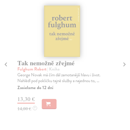
Tak nemožně zřejmé
Kd
Fulghum Robert
| Kniha
Cal
George Novak má čím dál zamotanější hlavu i život.
Raf
Nahlédl pod pokličku tajné služby a najednou to, ...
sa 
Zasielame do 12 dní
Do
dní
13,30 €
gar
14,00 €
?
15
16