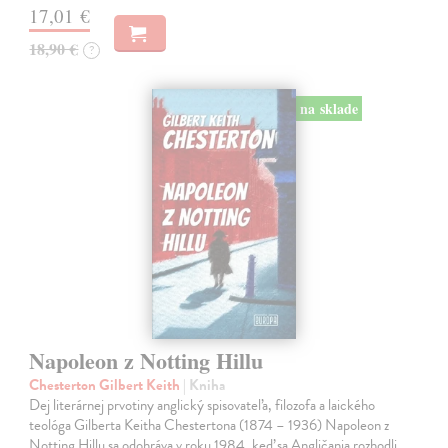
17,01 €
18,90 €
?
na sklade
Napoleon z Notting Hillu
Chesterton Gilbert Keith
| Kniha
Dej literárnej prvotiny anglický spisovateľa, filozofa a laického
teológa Gilberta Keitha Chestertona (1874 – 1936) Napoleon z
Notting Hillu sa odohráva v roku 1984, keď sa Angličania rozhodli