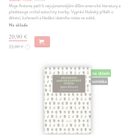
Moje Antonie patří k nejvýznamnějším dílům americké literatury a
představuje vrchol autorčiny tvorby. Vypráví hluboký příběh o
dětství, kořenech a hledání vlastního místa ve světě.
Na sklade
20,90 €
22,00 €
?
na sklade
novinka