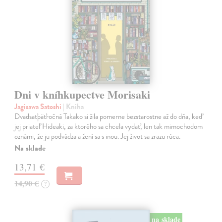
Dni v kníhkupectve Morisaki
Jagisawa Satoshi
| Kniha
Dvadsaťpäťročná Takako si žila pomerne bezstarostne až do dňa, keď
jej priateľ Hideaki, za ktorého sa chcela vydať, len tak mimochodom
oznámi, že ju podvádza a žení sa s inou. Jej život sa zrazu rúca.
Na sklade
13,71 €
14,90 €
?
na sklade