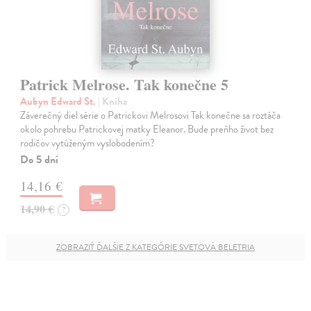
Patrick Melrose. Tak konečne 5
Aubyn Edward St.
| Kniha
Záverečný diel série o Patrickovi Melrosovi Tak konečne sa roztáča
okolo pohrebu Patrickovej matky Eleanor. Bude preňho život bez
rodičov vytúženým vyslobodením?
Do 5 dní
14,16 €
14,90 €
?
ZOBRAZIŤ ĎALŠIE Z KATEGÓRIE SVETOVÁ BELETRIA