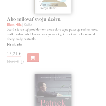
Ako milovať svoju dcéru
Blum Hila
| Kniha
Staršia žena stojí pred domom a cez okno tajne pozoruje rodinu: otca,
matku a dve deti. Díva sa na svoje vnučky, ktoré kvôli odlúčeniu od
dcéry nikdy nestretla.
Na sklade
15,21 €
16,90 €
?