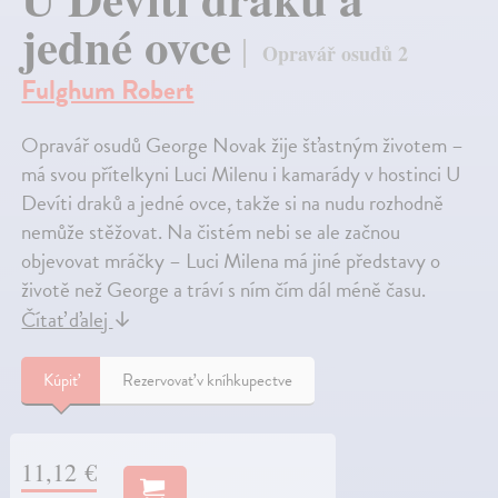
jedné ovce
Opravář osudů 2
Fulghum Robert
Opravář osudů George Novak žije šťastným životem –
má svou přítelkyni Luci Milenu i kamarády v hostinci U
Devíti draků a jedné ovce, takže si na nudu rozhodně
nemůže stěžovat. Na čistém nebi se ale začnou
objevovat mráčky – Luci Milena má jiné představy o
životě než George a tráví s ním čím dál méně času.
Čítať ďalej
↓
Kúpiť
Rezervovať v kníhkupectve
11,12 €