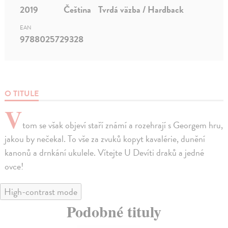
2019
Čeština
Tvrdá väzba / Hardback
EAN
9788025729328
O TITULE
V
tom se však objeví staří známí a rozehrají s Georgem hru,
jakou by nečekal. To vše za zvuků kopyt kavalérie, dunění
kanonů a drnkání ukulele. Vítejte U Devíti draků a jedné
ovce!
High-contrast mode
Podobné tituly