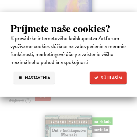
Príjmete naše cookies?
K prevádzke internetového kníhkupectva Artforum
Město a jeho nejisté zdi
využívame cookies slúžiace na zabezpečenie a meranie
Murakami Haruki
| Kniha
Ty jsi to byla, kdo mi vyprávěl o tom městě. Město a jeho nejisté zdi –
funkčnosti, marketingové účely a zaistenie vášho
dlouho očekávaný román Harukiho Murakamiho volně navazuje na
maximálneho pohodlia a spokojnosti.
autorovu starší novelu z roku 1980 a tematicky se prolíná s jeho
kultovním…
NASTAVENIA
SÚHLASÍM
Na sklade
31,21 €
32,85 €
?
na sklade
novinka