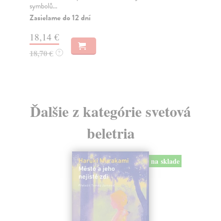
symbolů...
Do
dní
Zasielame do 12 dní
gar
18,14 €
12
18,70 €
?
12
Ďalšie z kategórie svetová
beletria
na sklade