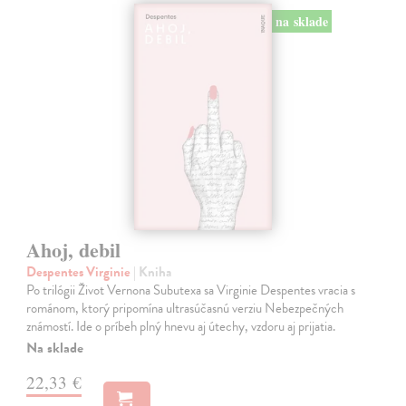
na sklade
Ahoj, debil
Despentes Virginie
| Kniha
Po trilógii Život Vernona Subutexa sa Virginie Despentes vracia s
románom, ktorý pripomína ultrasúčasnú verziu Nebezpečných
známostí. Ide o príbeh plný hnevu aj útechy, vzdoru aj prijatia.
Na sklade
22,33 €