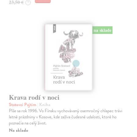
23,50 €
?
na sklade
Krava rodí v noci
Statovci Pajtim
| Kniha
Píše sa rok 1996. Vo Fínsku vychovávaný osemročný chlapec trávi
letné prázdniny v Kosove, kde zažíva čudesné udalosti, ktoré ho
poznačia na celý život.
Na sklade