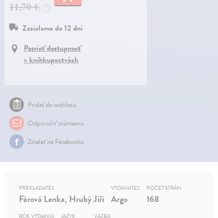
11,70 €
?
Zasielame do 12 dní
Pozrieť dostupnosť
v kníhkupectvách
Pridať do wishlistu
Odporučiť známemu
Zdielať na Facebooku
PREKLADATEĽ
VYDAVATEĽ
POČET STRÁN
Fárová Lenka, Hrubý Jiří
Argo
168
ROK VYDANIA
JAZYK
VÄZBA