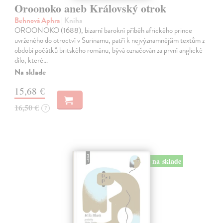
Oroonoko aneb Královský otrok
Behnová Aphra
| Kniha
OROONOKO (1688), bizarní barokní příběh afrického prince
uvrženého do otroctví v Surinamu, patří k nejvýznamnějším textům z
období počátků britského románu, bývá označován za první anglické
dílo, které…
Na sklade
15,68 €
16,50 €
?
na sklade