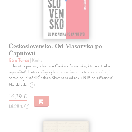
Československo. Od Masaryka po
Čaputovú
Gális Tomáš
| Kniha
Udalosti a postavy z histórie Česka a Slovenska, ktoré si treba
zapamätať. Tento knižný výber pozostáva z textov o spoločnej i
paralelnej histórii Česka a Slovenska od roku 1918 po súčasnosť.
Na sklade
?
16,39 €
16,90 €
?