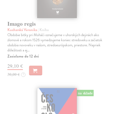
Imago regis
Kucharská Veronika
| Kniha
Obdobie bitky pri Moháči označujeme v uhorských dejinách ako
zlomové a rokom 1526 vymedzujeme koniec stredoveku a začiatok
obdobia novoveku v našom, stredoeurópskom, priestore. Napriek
dôležitosti a aj…
Zasielame do 12 dní
29,10 €
30,00 €
?
na sklade