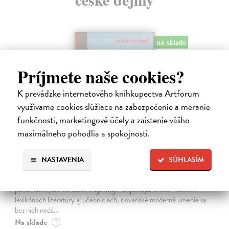
na sklade
Príjmete naše cookies?
K prevádzke internetového kníhkupectva Artforum
využívame cookies slúžiace na zabezpečenie a meranie
funkčnosti, marketingové účely a zaistenie vášho
maximálneho pohodlia a spokojnosti.
Studne mútne
NASTAVENIA
SÚHLASÍM
Getting Peter
| Kniha
Sú ikonickými postavami našej kultúry. Postavili im sochy a
pomenovali po nich ulice, majú svoje nespochybniteľné miesto v
lexikónoch literatúry aj učebniciach, slovenské moderné umenie sa
bez nich nedá…
Na sklade
?