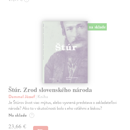
na sklade
Štúr. Zrod slovenského národa
Demmel József
| Kniha
Je Štúrov život viac mýtus, alebo vysnená predstava o zakladateľovi
národa? Ako to v skutočnosti bolo s eho vzťahmi a láskou?
Na sklade
?
23,66 €