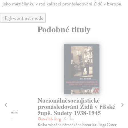
jako mezičlánku v radikalizaci pronásledování Židů v Evropě.
High-contrast mode
Podobné tituly
Nacionálněsocialistické
E
pronásledování Židů v říšské
Ně
župě. Sudety 1938-1945
Úst
soc
Osterloh Jorg
| Kniha
živo
Kniha mladého německého historika Jőrga Osterloha