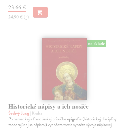
23,66 €
24,90 €
?
na sklade
Historické nápisy a ich nosiče
Šedivý Juraj
| Kniha
Po nemeckej a francúzskej príručke epigrafie (historickej disciplíny
zaoberajúcej sa nápismi) vychádza tretia syntéza vývoja nápisovej