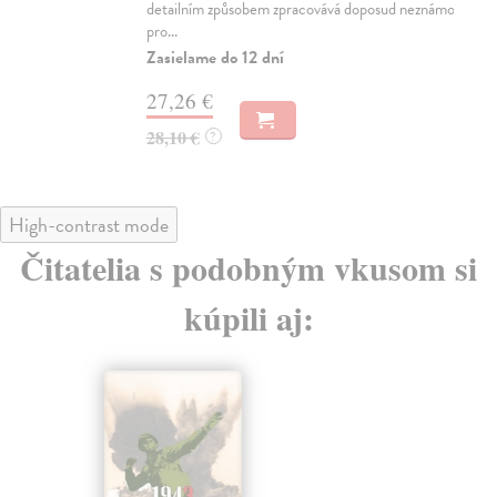
Za
detailním způsobem zpracovává doposud neznámou
pro...
40
Zasielame do 12 dní
42
27,26 €
28,10 €
?
High-contrast mode
Čitatelia s podobným vkusom si
kúpili aj: