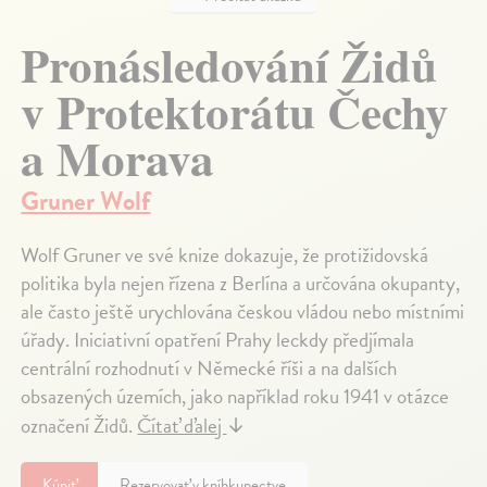
Pronásledování Židů
v Protektorátu Čechy
a Morava
Gruner Wolf
Wolf Gruner ve své knize dokazuje, že protižidovská
politika byla nejen řízena z Berlína a určována okupanty,
ale často ještě urychlována českou vládou nebo místními
úřady. Iniciativní opatření Prahy leckdy předjímala
centrální rozhodnutí v Německé říši a na dalších
obsazených územích, jako například roku 1941 v otázce
označení Židů.
Čítať ďalej
↓
Kúpiť
Rezervovať v kníhkupectve