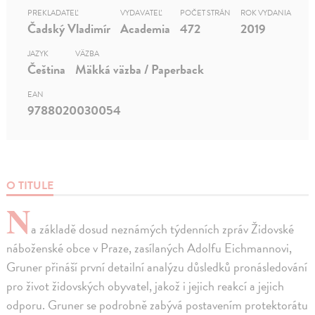
PREKLADATEĽ
VYDAVATEĽ
POČET STRÁN
ROK VYDANIA
Čadský Vladimír
Academia
472
2019
JAZYK
VÄZBA
Čeština
Mäkká väzba / Paperback
EAN
9788020030054
O TITULE
N
a základě dosud neznámých týdenních zpráv Židovské
náboženské obce v Praze, zasílaných Adolfu Eichmannovi,
Gruner přináší první detailní analýzu důsledků pronásledování
pro život židovských obyvatel, jakož i jejich reakcí a jejich
odporu. Gruner se podrobně zabývá postavením protektorátu