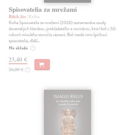
Spisovatelia za mrežami
Bábik Ján
| Kniha
Kniha Spisovatelia za mrežami (2026) zaznamenáva osudy
slovenských literátov, prekladateľov a novinárov, ktorí boli v 50.
rokoch minulého storočia väznení. Boli medzi nimi špičkoví
spisovatelia, ďalší…
Na sklade
?
23,40 €
26,00 €
?