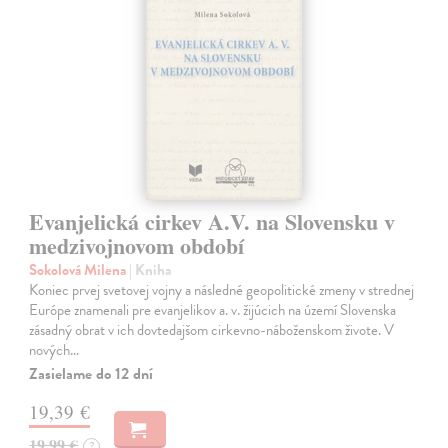
Evanjelická cirkev A.V. na Slovensku v
medzivojnovom období
Sokolová Milena
| Kniha
Koniec prvej svetovej vojny a následné geopolitické zmeny v strednej
Európe znamenali pre evanjelikov a. v. žijúcich na území Slovenska
zásadný obrat v ich dovtedajšom cirkevno-náboženskom živote. V
nových…
Zasielame do 12 dní
19,39 €
19,99 €
?