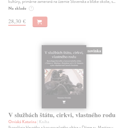
kultúry, primárne zameraná na územie Slovenska a blízke okolie, s…
Na sklade
?
28,30 €
novinka
V službách štátu, cirkvi, vlastného rodu
Orviská Katarína
| Kniha
Ikonológia hlavného a korunovačného oltára v Dóme sv. Martina v