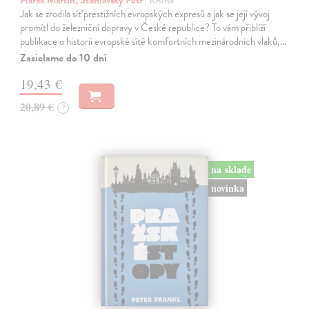
Harák Martin, Šťáhlavský Petr
| Kniha
Jak se zrodila síť prestižních evropských expresů a jak se její vývoj
promítl do železniční dopravy v České republice? To vám přiblíží
publikace o historii evropské sítě komfortních mezinárodních vlaků,…
Zasielame do 10 dní
19,43 €
20,89 €
?
na sklade
novinka