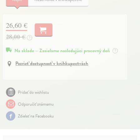
26,60 €
28,00 €
?
Na sklade – Zasielame nasledujúci pracovný deň
?
Pozrieť dostupnosť v kníhkupectvách
Pridať do wishlistu
Odporučiť známemu
Zdielať na Facebooku