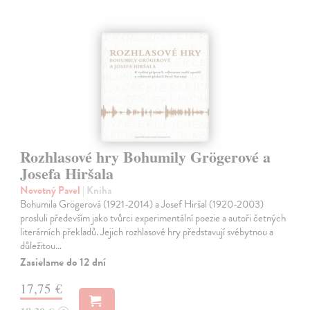
Rozhlasové hry Bohumily Grögerové a
Josefa Hiršala
Novotný Pavel
| Kniha
Bohumila Grögerová (1921-2014) a Josef Hiršal (1920-2003)
prosluli především jako tvůrci experimentální poezie a autoři četných
literárních překladů. Jejich rozhlasové hry představují svébytnou a
důležitou…
Zasielame do 12 dní
17,75 €