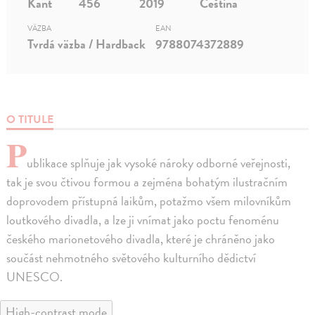
Kant
456
2019
Čeština
VÄZBA
EAN
Tvrdá väzba / Hardback
9788074372889
O TITULE
P
ublikace splňuje jak vysoké nároky odborné veřejnosti,
tak je svou čtivou formou a zejména bohatým ilustračním
doprovodem přístupná laikům, potažmo všem milovníkům
loutkového divadla, a lze ji vnímat jako poctu fenoménu
českého marionetového divadla, které je chráněno jako
součást nehmotného světového kulturního dědictví
UNESCO.
High-contrast mode