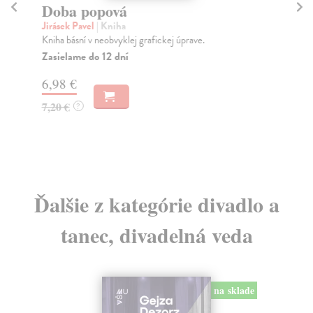
Doba popová
B
Jirásek Pavel
| Kniha
Šá
Kniha básní v neobvyklej grafickej úprave.
Pub
oby
Zasielame do 12 dní
Čec
6,98 €
Za
7,20 €
?
16
16
Ďalšie z kategórie divadlo a
tanec, divadelná veda
na sklade