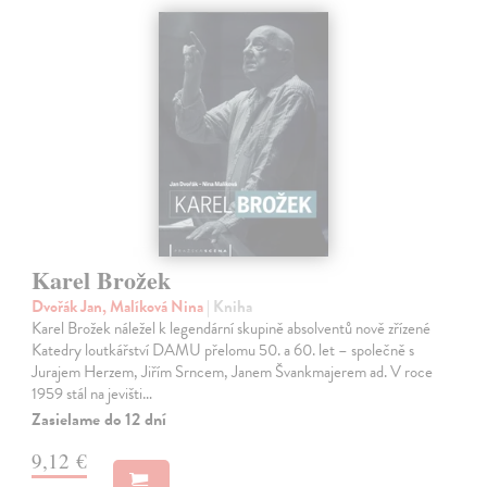
Karel Brožek
Dvořák Jan, Malíková Nina
| Kniha
Karel Brožek náležel k legendární skupině absolventů nově zřízené
Katedry loutkářství DAMU přelomu 50. a 60. let – společně s
Jurajem Herzem, Jiřím Srncem, Janem Švankmajerem ad. V roce
1959 stál na jevišti…
Zasielame do 12 dní
9,12 €