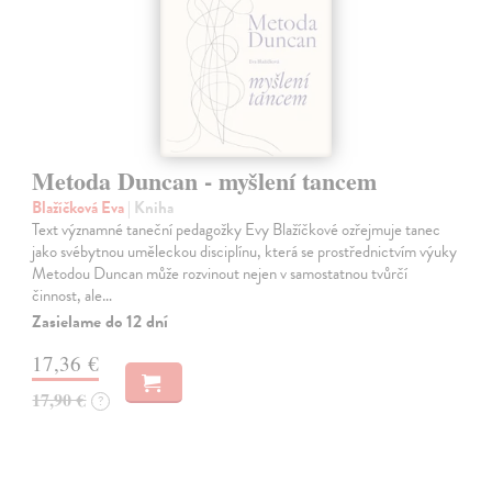
Metoda Duncan - myšlení tancem
Blažíčková Eva
| Kniha
Text významné taneční pedagožky Evy Blažíčkové ozřejmuje tanec
jako svébytnou uměleckou disciplínu, která se prostřednictvím výuky
Metodou Duncan může rozvinout nejen v samostatnou tvůrčí
činnost, ale…
Zasielame do 12 dní
17,36 €
17,90 €
?