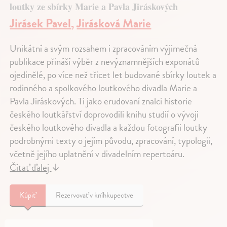
loutky ze sbírky Marie a Pavla Jiráskových
Jirásek Pavel
,
Jirásková Marie
Unikátní a svým rozsahem i zpracováním výjimečná
publikace přináší výběr z nevýznamnějších exponátů
ojedinělé, po více než třicet let budované sbírky loutek a
rodinného a spolkového loutkového divadla Marie a
Pavla Jiráskových. Ti jako erudovaní znalci historie
českého loutkářství doprovodili knihu studií o vývoji
českého loutkového divadla a každou fotografii loutky
podrobnými texty o jejím původu, zpracování, typologii,
včetně jejího uplatnění v divadelním repertoáru.
Čítať ďalej
↓
Kúpiť
Rezervovať v kníhkupectve