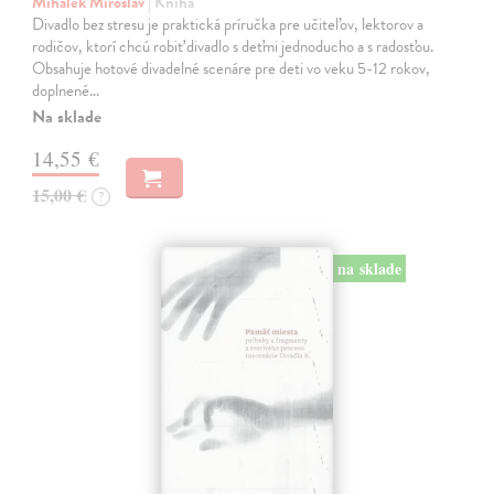
Mihálek Miroslav
| Kniha
Divadlo bez stresu je praktická príručka pre učiteľov, lektorov a
rodičov, ktorí chcú robiť divadlo s deťmi jednoducho a s radosťou.
Obsahuje hotové divadelné scenáre pre deti vo veku 5-12 rokov,
doplnené…
Na sklade
14,55 €
15,00 €
?
na sklade