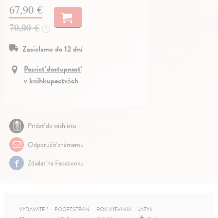
67,90 €
70,00 €
?
Zasielame do 12 dní
Pozrieť dostupnosť
v kníhkupectvách
Pridať do wishlistu
Odporučiť známemu
Zdielať na Facebooku
VYDAVATEĽ
POČET STRÁN
ROK VYDANIA
JAZYK