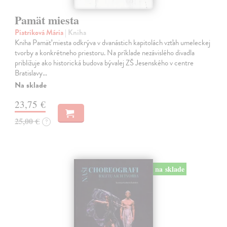
Pamät miesta
Piatriková Mária
| Kniha
Kniha Pamäť miesta odkrýva v dvanástich kapitolách vzťah umeleckej
tvorby a konkrétneho priestoru. Na príklade nezávislého divadla
približuje ako historická budova bývalej ZŠ Jesenského v centre
Bratislavy…
Na sklade
23,75 €
25,00 €
?
na sklade