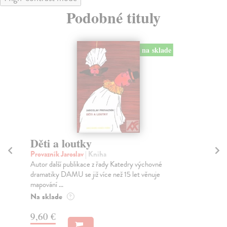
Podobné tituly
na sklade
Děti a loutky
Te
Provazník Jaroslav
| Kniha
Ba
Autor další publikace z řady Katedry výchovné
Tat
dramatiky DAMU se již více než 15 let věnuje
úze
mapování ...
Na
Na sklade
?
25
9,60 €
25