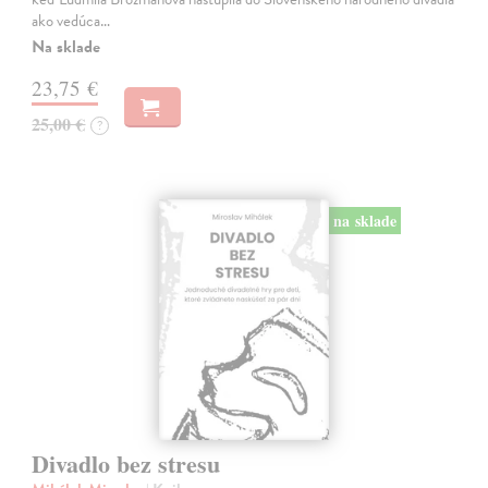
ako vedúca…
Na sklade
23,75 €
25,00 €
?
na sklade
Divadlo bez stresu