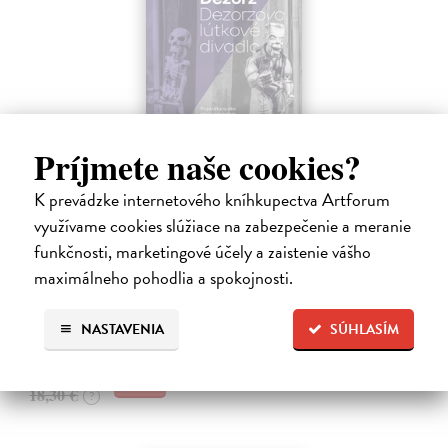
Príjmete naše cookies?
Dezorzovo lútkové divadlo
K prevádzke internetového kníhkupectva Artforum
Dezorz Gejza
| Kniha
využívame cookies slúžiace na zabezpečenie a meranie
Kniha o Dezorzovom lútkovom divadle mapuje viac ako dve
funkčnosti, marketingové účely a zaistenie vášho
desaťročia existencie jedného z najvýraznejších slovenských
maximálneho pohodlia a spokojnosti.
nezávislých bábkových súborov. Obsahuje fotografie, spomienky,
výtvarné návrhy, texty…
Na sklade
NASTAVENIA
SÚHLASÍM
17,75 €
18,30 €
?