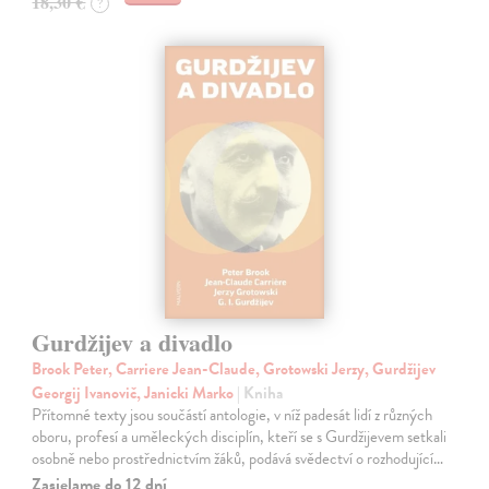
18,30 €
?
Gurdžijev a divadlo
Brook Peter, Carriere Jean-Claude, Grotowski Jerzy, Gurdžijev
Georgij Ivanovič, Janicki Marko
| Kniha
Přítomné texty jsou součástí antologie, v níž padesát lidí z různých
oboru, profesí a uměleckých disciplín, kteří se s Gurdžijevem setkali
osobně nebo prostřednictvím žáků, podává svědectví o rozhodující…
Zasielame do 12 dní