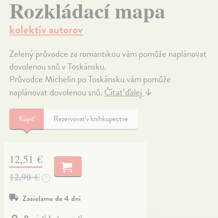
Rozkládací mapa
kolektív autorov
Zelený průvodce za romantikou vám pomůže naplánovat
dovolenou snů v Toskánsku.
Průvodce Michelin po Toskánsku vám pomůže
naplánovat dovolenou snů.
Čítať ďalej
↓
Kúpiť
Rezervovať v kníhkupectve
12,51 €
12,90 €
?
Zasielame do 4 dní