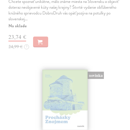
Chcete spoznať unikátne, málo známe miesta na Slovensku a objaviť
doteraz neobjavené kúty našej krajiny? Štvrté vydanie obľúbeného
knižného sprievodcu DobroDruh vás opäť pozýva na potulky po
slovenskej…
Na sklade
23,74 €
24,99 €
?
novinka