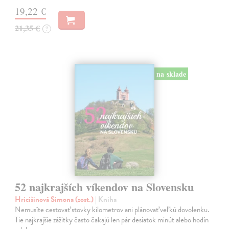
19,22 €
21,35 €
?
na sklade
52 najkrajších víkendov na Slovensku
Hricišinová Simona (zost.)
| Kniha
Nemusíte cestovať stovky kilometrov ani plánovať veľkú dovolenku.
Tie najkrajšie zážitky často čakajú len pár desiatok minút alebo hodín