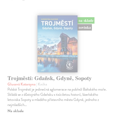
na sklade
novinka
Trojměstí: Gdaňsk, Gdyně, Sopoty
Glucová Katarzyna
| Kniha
Polské Trojměstí je jedinečná aglomerace na pobřeží Baltského moře.
Skládá se z důstojného Gdaňsku s tisíciletou historií, lázeňského
letoviska Sopoty a mladého přístavního města Gdyně, jednoho z
nejmladších…
Na sklade