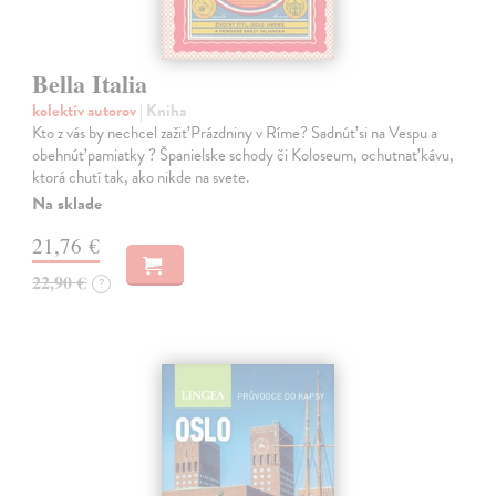
Bella Italia
kolektív autorov
| Kniha
Kto z vás by nechcel zažiť Prázdniny v Ríme? Sadnúť si na Vespu a
obehnúť pamiatky ? Španielske schody či Koloseum, ochutnať kávu,
ktorá chutí tak, ako nikde na svete.
Na sklade
21,76 €
22,90 €
?