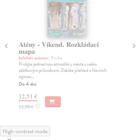
Atény - Víkend. Rozkládací
K
mapa
m
kolektív autorov
| Kniha
kol
Prožijte jedinečnou atmosféru města s naším
Obj
zážitkovým průvodcem. Získáte přehled o hlavních
nes
zajímav...
Do
Do 4 dní
13
12,51 €
13
12,90 €
?
High-contrast mode