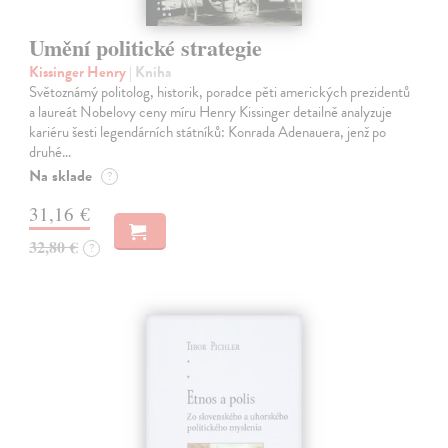
Umění politické strategie
Kissinger Henry
| Kniha
Světoznámý politolog, historik, poradce pěti amerických prezidentů
a laureát Nobelovy ceny míru Henry Kissinger detailně analyzuje
kariéru šesti legendárních státníků: Konrada Adenauera, jenž po
druhé…
Na sklade
?
31,16 €
32,80 €
?