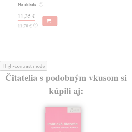
Na sklade
Na
?
11,35 €
14
11,70 €
15
?
High-contrast mode
Čitatelia s podobným vkusom si
kúpili aj: