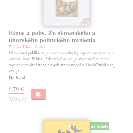
Etnos a polis. Zo slovenského a
uhorského politického myslenia
Pichler Tibor
| Kniha
Táto knižná publikácia je dielom kontinuity myslenia a bádania, s
ktorou Tibor Pichler už desaťročia sleduje slovenské politické
myslenie devätnásteho a dvadsiateho storočia. Deväť štúdií v nej
venuje…
Do 6 dní
6,79 €
7,00 €
?
na sklade