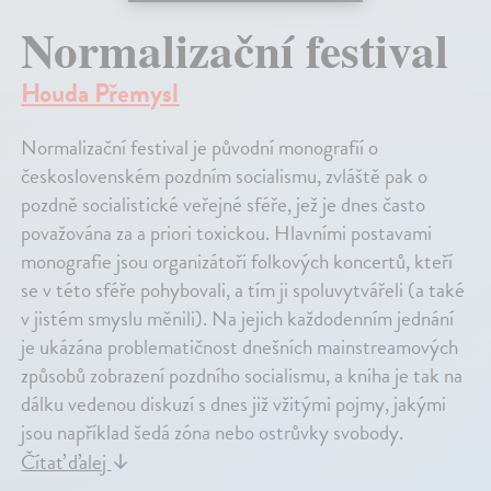
Normalizační festival
Houda Přemysl
Normalizační festival je původní monografií o
československém pozdním socialismu, zvláště pak o
pozdně socialistické veřejné sféře, jež je dnes často
považována za a priori toxickou. Hlavními postavami
monografie jsou organizátoři folkových koncertů, kteří
se v této sféře pohybovali, a tím ji spoluvytvářeli (a také
v jistém smyslu měnili). Na jejich každodenním jednání
je ukázána problematičnost dnešních mainstreamových
způsobů zobrazení pozdního socialismu, a kniha je tak na
dálku vedenou diskuzí s dnes již vžitými pojmy, jakými
jsou například šedá zóna nebo ostrůvky svobody.
Čítať ďalej
↓