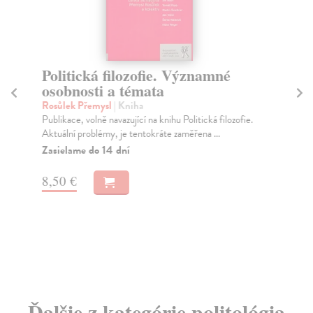
Politická filozofie. Významné
Sv
osobnosti a témata
Tur
Děn
Rosůlek Přemysl
| Kniha
kol
Publikace, volně navazující na knihu Politická filozofie.
Aktuální problémy, je tentokráte zaměřena ...
Na
Zasielame do 14 dní
16
8,50 €
16
Ďalšie z kategórie politológia