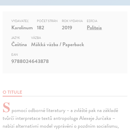
VYDAVATEĽ
POČET STRÁN
ROK VYDANIA
EDÍCIA
Karolinum
182
2019
Politeia
JAZYK
VÄZBA
Čeština
Mäkká väzba / Paperback
EAN
9788024643878
O TITULE
S
pomocí odborné literatury – a zvláště pak na základě
tvůrčí interpretace textů antropologa Alexeje Jurčaka –
nabízí alternativní model vyprávění o pozdním socialismu,