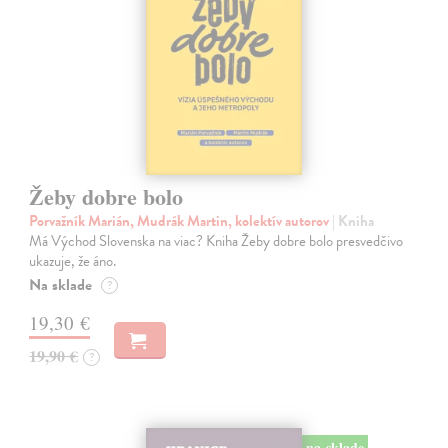
Žeby dobre bolo
Porvažník Marián, Mudrák Martin, kolektív autorov
| Kniha
Má Východ Slovenska na viac? Kniha Žeby dobre bolo presvedčivo
ukazuje, že áno.
Na sklade
?
19,30 €
19,90 €
?
na sklade