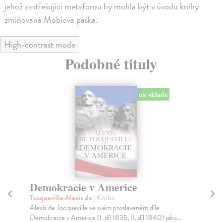
jehož zastřešující metaforou by mohla být v úvodu knihy
zmiňovaná Möbiova páska.
High-contrast mode
Podobné tituly
na sklade
Demokracie v Americe
P
Tocqueville Alexis de
| Kniha
Ru
Alexis de Tocqueville ve svém proslaveném díle
Kni
Demokracie v Americe (I. díl 1835, II. díl 1840) jako...
202