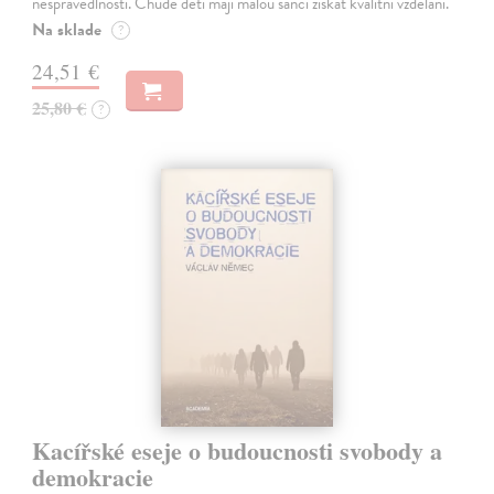
nespravedlností. Chudé děti mají malou šanci získat kvalitní vzdělání.
Na sklade
?
24,51 €
25,80 €
?
Kacířské eseje o budoucnosti svobody a
demokracie