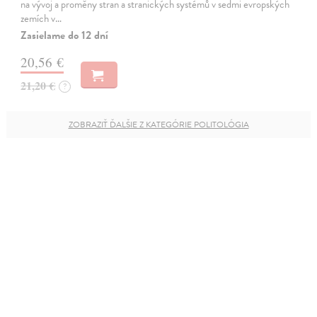
na vývoj a proměny stran a stranických systémů v sedmi evropských
zemích v…
Zasielame do 12 dní
20,56 €
21,20 €
?
ZOBRAZIŤ ĎALŠIE Z KATEGÓRIE POLITOLÓGIA