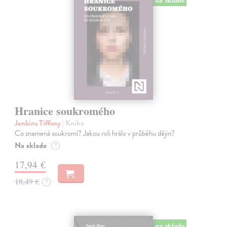
Hranice soukromého
Jenkins Tiffany
| Kniha
Co znamená soukromí? Jakou roli hrálo v průběhu dějin?
Na sklade
?
17,94 €
18,49 €
?
na sklade