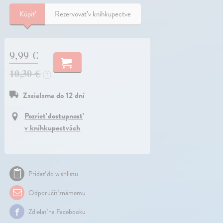
Kúpiť
Rezervovať v kníhkupectve
9,99 €
10,30 €
?
Zasielame do 12 dní
Pozrieť dostupnosť
v kníhkupectvách
Pridať do wishlistu
Odporučiť známemu
Zdielať na Facebooku