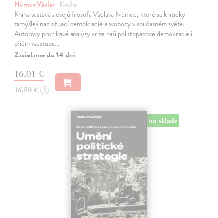
Němec Václav
| Kniha
Kniha sestává z esejů filosofa Václava Němce, které se kriticky
zamýšlejí nad situací demokracie a svobody v současném světě.
Autorovy pronikavé analýzy krize naší polistopadové demokracie i
příčin vzestupu…
Zasielame do 14 dní
16,01 €
16,50 €
?
na sklade