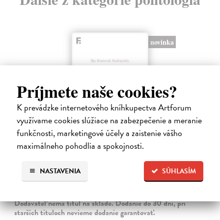
novinka
Príjmete naše cookies?
K prevádzke internetového kníhkupectva Artforum
využívame cookies slúžiace na zabezpečenie a meranie
funkčnosti, marketingové účely a zaistenie vášho
maximálneho pohodlia a spokojnosti.
Disidenti mezi disidenty
Budrajtskis Ilja Borisovič
| Kniha
NASTAVENIA
SÚHLASÍM
Kniha Ilji Budrajtskise (* 1981) je působivou mozaikou esejů, studií a
úvah, v nichž autor mapuje historii, místo, tradici a roli disidentského
hnutí v moderních sovětských a ruských dějinách. Nabízí však…
Dodávateľ nemá titul na sklade. Dodanie do 30 dní, pri
starších tituloch nevieme dodanie garantovať.