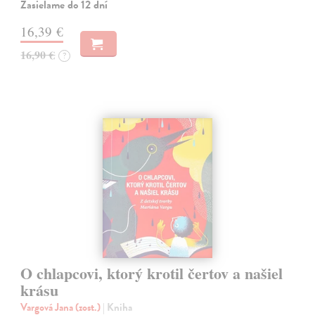
Zasielame do 12 dní
16,39 €
16,90 €
?
O chlapcovi, ktorý krotil čertov a našiel
krásu
Vargová Jana (zost.)
| Kniha