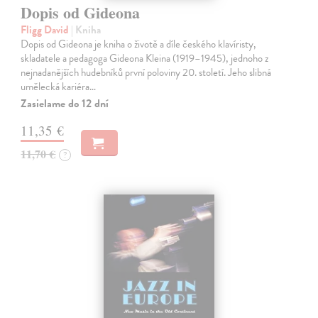
Dopis od Gideona
Fligg David
| Kniha
Dopis od Gideona je kniha o životě a díle českého klavíristy,
skladatele a pedagoga Gideona Kleina (1919–1945), jednoho z
nejnadanějších hudebníků první poloviny 20. století. Jeho slibná
umělecká kariéra…
Zasielame do 12 dní
11,35 €
11,70 €
?