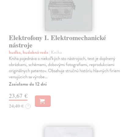
Elektrofony I. Elektromechanické
nástroje
hudba, hudobná veda
| Kniha
Kniha pojednáva o niekoľkých sto nástrojoch, text je doplnený
obrázkami, schémami, dobovými fotografiami, reprodukciami
originálnych patentov. Obsahuje stručnú históriu hlavných firiem
venujúcich sa výrobe…
Zasielame do 12 dní
23,67 €
24,40 €
?