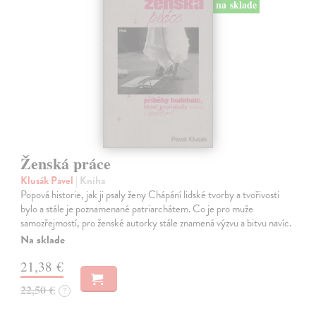
na sklade
Ženská práce
Klusák Pavel
| Kniha
Popová historie, jak ji psaly ženy Chápání lidské tvorby a tvořivosti
bylo a stále je poznamenané patriarchátem. Co je pro muže
samozřejmostí, pro ženské autorky stále znamená výzvu a bitvu navíc.
Na sklade
21,38 €
22,50 €
?