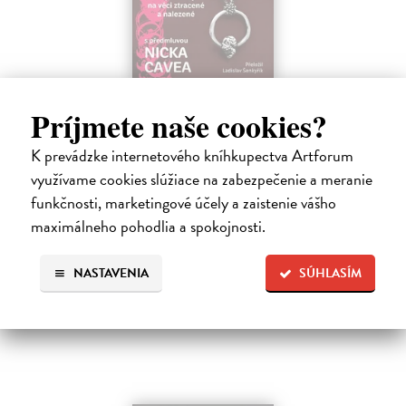
Žvýkačka Niny Simone
Príjmete naše cookies?
Ellis Warren
| Kniha
Ellisova kniha je neobvyklou literární poctou legendární jazzové
K prevádzke internetového kníhkupectva Artforum
zpěvačce a pianistce Nině Simone. Světoznámý hudebník v ní vypráví
využívame cookies slúžiace na zabezpečenie a meranie
příběh zdánlivě bezvýznamného předmětu – žvýkačky, kterou
Simone během…
funkčnosti, marketingové účely a zaistenie vášho
Na sklade
maximálneho pohodlia a spokojnosti.
12,92 €
NASTAVENIA
SÚHLASÍM
13,60 €
?