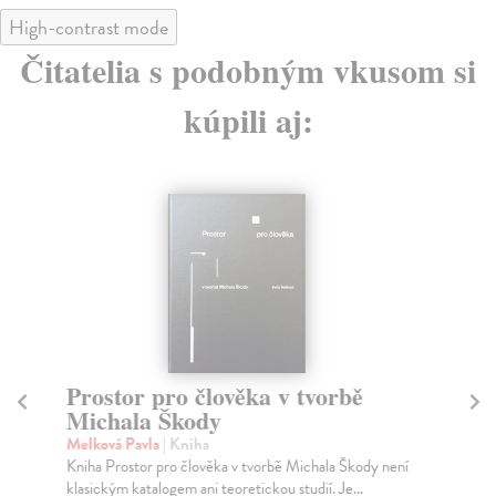
High-contrast mode
Čitatelia s podobným vkusom si
kúpili aj:
Prostor pro člověka v tvorbě
Č
Michala Škody
P
j
Melková Pavla
| Kniha
Kniha Prostor pro člověka v tvorbě Michala Škody není
Mac
klasickým katalogem ani teoretickou studií. Je...
Jed