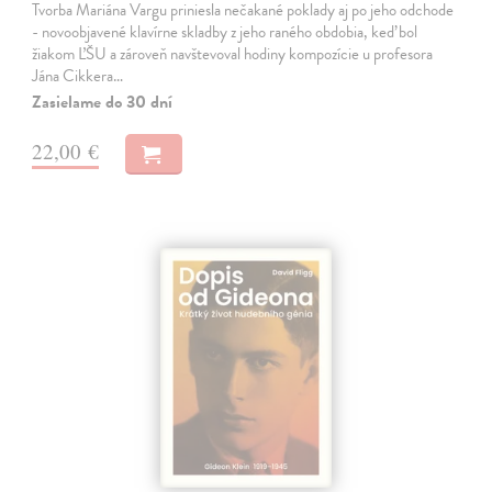
Tvorba Mariána Vargu priniesla nečakané poklady aj po jeho odchode
- novoobjavené klavírne skladby z jeho raného obdobia, keď bol
žiakom ĽŠU a zároveň navštevoval hodiny kompozície u profesora
Jána Cikkera…
Zasielame do 30 dní
22,00 €