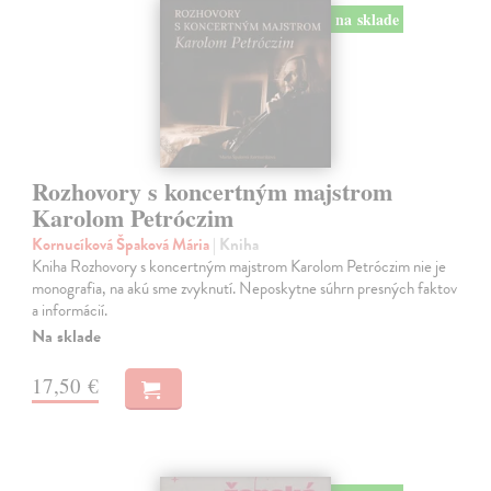
na sklade
Rozhovory s koncertným majstrom
Karolom Petróczim
Kornucíková Špaková Mária
| Kniha
Kniha Rozhovory s koncertným majstrom Karolom Petróczim nie je
monografia, na akú sme zvyknutí. Neposkytne súhrn presných faktov
a informácií.
Na sklade
17,50 €