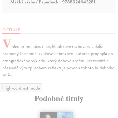
Mäkká väzba / Paperback
9788024643281
O TITULE
V
hled přímé účastnice, hloubkové rozhovory a další
prameny (písemné, zvukové i obrazové) autorka propojila do
etnografického výkladu, který dobovou scénu líčí zevnitř a
přesvědčivým způsobem reflektuje povahu tohoto hudebního
směru.
High-contrast mode
Podobné tituly