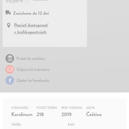
12,20 €
?
Zasielame do 12 dní
Pozrieť dostupnosť
v kníhkupectvách
Pridať do wishlistu
Odporučiť známemu
Zdielať na Facebooku
VYDAVATEĽ
POČET STRÁN
ROK VYDANIA
JAZYK
Karolinum
218
2019
Čeština
VÄZBA
EAN