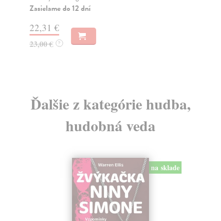
typ
Zasielame do 12 dní
Za
22,31 €
12
23,00 €
?
13
Ďalšie z kategórie hudba,
hudobná veda
na sklade