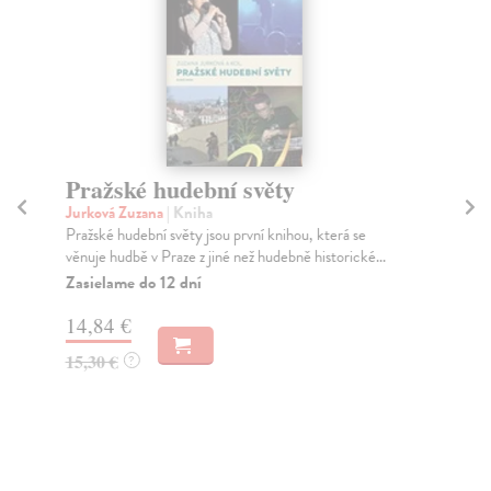
Pražské hudební světy
H
Jurková Zuzana
| Kniha
Mih
Pražské hudební světy jsou první knihou, která se
„Ob
věnuje hudbě v Praze z jiné než hudebně historické...
Bla
Zasielame do 12 dní
Za
14,84 €
13
15,30 €
13
?