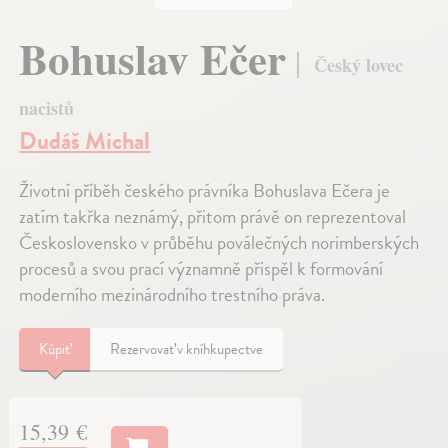
Bohuslav Ečer
Český lovec
nacistů
Dudáš Michal
Životní příběh českého právníka Bohuslava Ečera je
zatím takřka neznámý, přitom právě on reprezentoval
Československo v průběhu poválečných norimberských
procesů a svou prací významně přispěl k formování
moderního mezinárodního trestního práva.
Kúpiť
Rezervovať v kníhkupectve
15,39 €