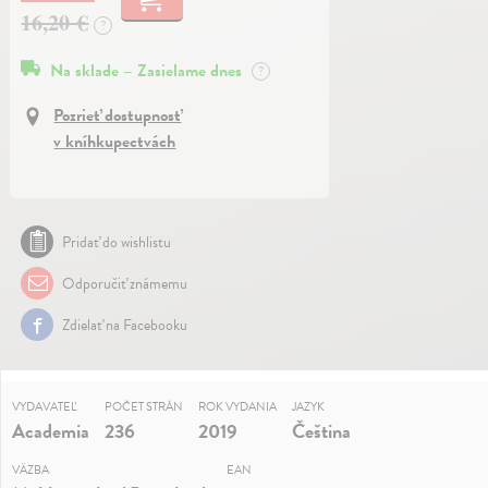
16,20 €
?
Na sklade – Zasielame dnes
?
Pozrieť dostupnosť
v kníhkupectvách
Pridať do wishlistu
Odporučiť známemu
Zdielať na Facebooku
VYDAVATEĽ
POČET STRÁN
ROK VYDANIA
JAZYK
Academia
236
2019
Čeština
VÄZBA
EAN