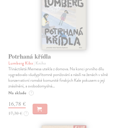
Potrhaná křídla
Lumberg Kiba
| Kniha
Třináctiletá Memesa utekla z domova. Na konci prvního dílu
vygradovalo všudypřítomné ponižování a násilí na ženách v silně
konzervativní romské komunitě finských Kale pokusem o její
znásilnění, a svobodomyslná…
Na sklade
?
16,78 €
17,30 €
?