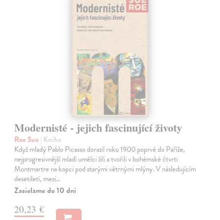
Modernisté - jejich fascinující životy
Roe Sue
| Kniha
Když mladý Pablo Picasso dorazil roku 1900 poprvé do Paříže,
nejprogresivnější mladí umělci žili a tvořili v bohémské čtvrti
Montmartre na kopci pod starými větrnými mlýny. V následujícím
desetiletí, mezi…
Zasielame do 10 dní
20,23 €