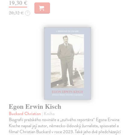
19,30 €
20,32 €
?
Egon Erwin Kisch
Buckard Christian
| Kniha
Biografii pražského novináře a „zuřivého reportéra“ Egona Erwina
Kische napsal její autor, německo-židovský žurnalista, spisovatel a
filmař Christian Buckard v roce 2023. Také jeho dvě předcházející