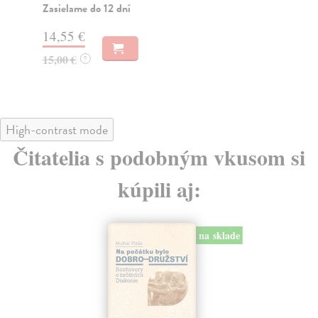
Zasielame do 12 dní
16
14,55 €
16
15,00 €
?
High-contrast mode
Čitatelia s podobným vkusom si
kúpili aj:
na sklade