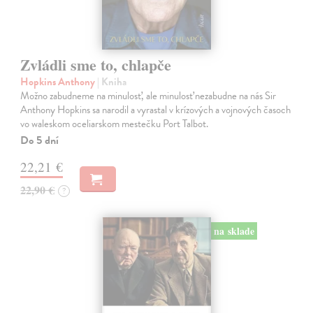
Zvládli sme to, chlapče
Hopkins Anthony
| Kniha
Možno zabudneme na minulosť, ale minulosť nezabudne na nás Sir
Anthony Hopkins sa narodil a vyrastal v krízových a vojnových časoch
vo waleskom oceliarskom mestečku Port Talbot.
Do 5 dní
22,21 €
22,90 €
?
na sklade