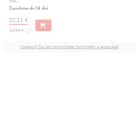
muž…
Zasielame do 14 dní
22,21 €
22,90 €
?
ZOBRAZIŤ ĎALŠIE Z KATEGÓRIE ŽIVOTOPISY A MEMOÁRE