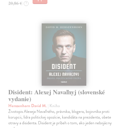
20,86 €
?
Disident: Alexej Navaľnyj (slovenské
vydanie)
Herszenhorn David M.
| Kniha
Životopis Alexeja Navaľného, právnika, blogera, bojovníka proti
korupcii, lídra politickej opozície, kandidáta na prezidenta, obete
otravy a disidenta. Disident je príbeh o tom, ako jeden nebojácny