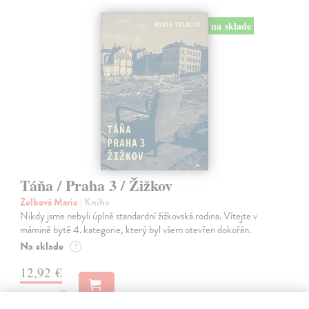
na sklade
Táňa / Praha 3 / Žižkov
Zelbová Marie
| Kniha
Nikdy jsme nebyli úplně standardní žižkovská rodina. Vítejte v
mámině bytě 4. kategorie, který byl všem otevřen dokořán.
Na sklade
?
12,92 €
13,60 €
?