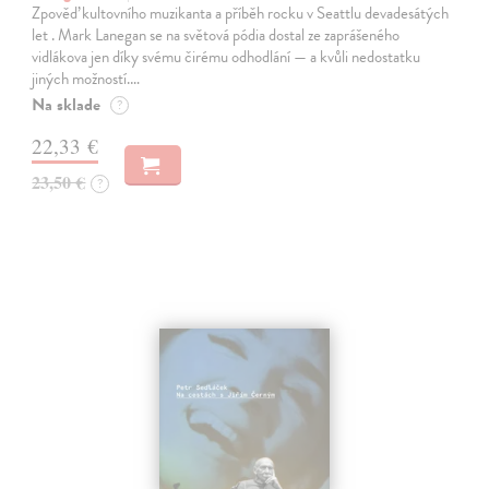
Zpověď kultovního muzikanta a příběh rocku v Seattlu devadesátých
let . Mark Lanegan se na světová pódia dostal ze zaprášeného
vidlákova jen díky svému čirému odhodlání — a kvůli nedostatku
jiných možností.…
Na sklade
?
22,33 €
23,50 €
?