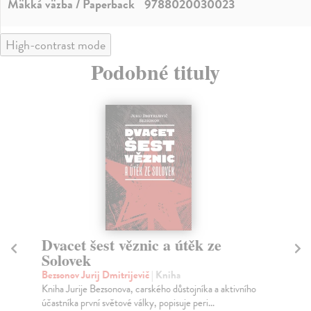
Mäkká väzba / Paperback
9788020030023
High-contrast mode
Podobné tituly
Dvacet šest věznic a útěk ze
Č
Solovek
By
Osm
Bezsonov Jurij Dmitrijevič
| Kniha
pop
Kniha Jurije Bezsonova, carského důstojníka a aktivního
účastníka první světové války, popisuje peri...
Za