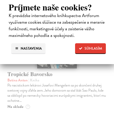
Príjmete naše cookies?
na sklade
K prevádzke internetového kníhkupectva Artforum
využívame cookies slúžiace na zabezpečenie a meranie
funkčnosti, marketingové účely a zaistenie vášho
maximálneho pohodlia a spokojnosti.
NASTAVENIA
SÚHLASÍM
Tropické Bavorsko
Betina Anton
| Kniha
Po nacistickom lekárovi Josefovi Mengelem sa po skončení druhej
svetovej vojny zľahla zem. Jeho domovom sa stal štát Sao Paulo, kde
sa obklopil po nemecky hovoriacimi európskymi imigrantmi, ktorí mu
ochotne…
Na sklade
?