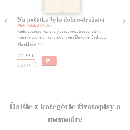
Na počátku bylo dobro-družství
K
Plzák Michal
| Kniha
Wi
Kniha obsahuje rozhovory se sedmnácti osobnostmi,
Po 
které se podílely na znovuobnovení Diakonie Českob...
dru
Na sklade
Za
?
22,23 €
12
23,40 €
12
?
Ďalšie z kategórie životopisy a
memoáre