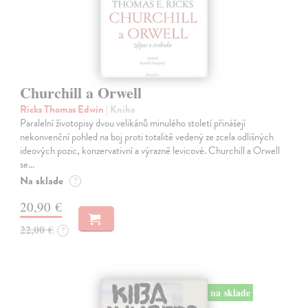
Churchill a Orwell
Ricks Thomas Edwin
| Kniha
Paralelní životopisy dvou velikánů minulého století přinášejí
nekonvenční pohled na boj proti totalitě vedený ze zcela odlišných
ideových pozic, konzervativní a výrazně levicové. Churchill a Orwell
se…
Na sklade
?
20,90 €
22,00 €
?
na sklade