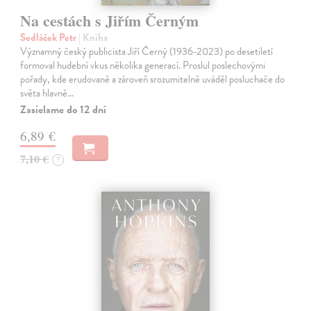
Na cestách s Jiřím Černým
Sedláček Petr
| Kniha
Významný český publicista Jiří Černý (1936-2023) po desetiletí
formoval hudební vkus několika generací. Proslul poslechovými
pořady, kde erudovaně a zároveň srozumitelně uváděl posluchače do
světa hlavně…
Zasielame do 12 dní
6,89 €
7,10 €
?