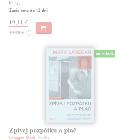
knihy,…
Zasielame do 12 dní
19,11 €
19,70 €
?
na sklade
Zpívej pozpátku a plač
Lanegan Mark
| Kniha