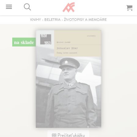
KNIHY
-
BELETRIA
-
ŽIVOTOPISY A MEMOÁRE
na sklade
Prečítať ukážku