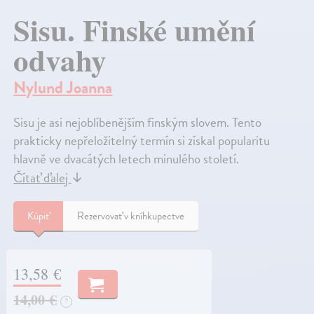
Sisu. Finské umění
odvahy
Nylund Joanna
Sisu je asi nejoblíbenějším finským slovem. Tento
prakticky nepřeložitelný termín si získal popularitu
hlavně ve dvacátých letech minulého století.
Čítať ďalej
↓
Kúpiť
Rezervovať v kníhkupectve
13,58 €
14,00 €
?