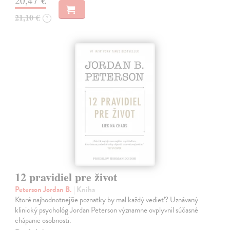
20,47 €
21,10 €
?
12 pravidiel pre život
Peterson Jordan B.
| Kniha
Ktoré najhodnotnejšie poznatky by mal každý vedieť? Uznávaný
klinický psychológ Jordan Peterson významne ovplyvnil súčasné
chápanie osobnosti.