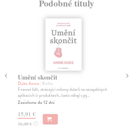
Podobné tituly
Umění skončit
U
Duke Annie
| Kniha
Kl
Firemní lídři, ztrácející miliony dolarů na neúspěšných
Sou
aplikacích či produktech, často váhají s jej...
pře
nep
Zasielame do 12 dní
Na
15,91 €
16
16,40 €
?
16