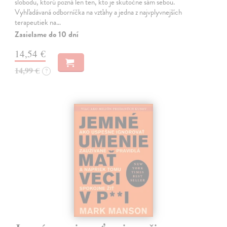
slobodu, ktorú pozná len ten, kto je skutočne sám sebou.
Vyhľadávaná odborníčka na vzťahy a jedna z najvplyvnejších
terapeutiek na…
Zasielame do 10 dní
14,54 €
14,99 €
?