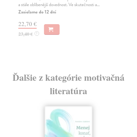
a stále oblíbenější dovednost. Ve skutečnosti a...
apl
Zasielame do 12 dní
Za
22,70 €
15
23,40 €
16
?
Ďalšie z kategórie motivačná
literatúra