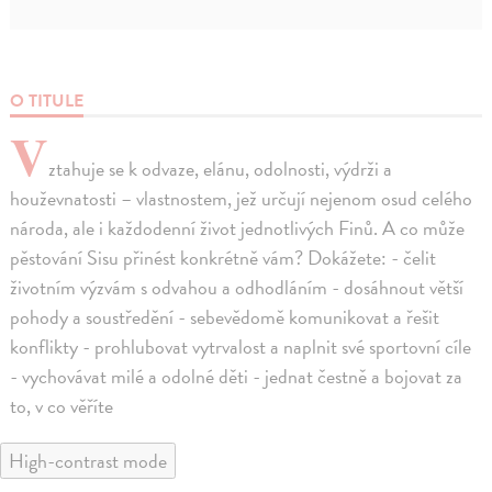
O TITULE
V
ztahuje se k odvaze, elánu, odolnosti, výdrži a
houževnatosti – vlastnostem, jež určují nejenom osud celého
národa, ale i každodenní život jednotlivých Finů. A co může
pěstování Sisu přinést konkrétně vám? Dokážete: - čelit
životním výzvám s odvahou a odhodláním - dosáhnout větší
pohody a soustředění - sebevědomě komunikovat a řešit
konflikty - prohlubovat vytrvalost a naplnit své sportovní cíle
- vychovávat milé a odolné děti - jednat čestně a bojovat za
to, v co věříte
High-contrast mode