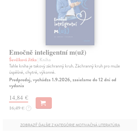
Emočně inteligentní m(už)
Ševčíková Jitka
| Kniha
Tahle kniha je takový záchranný kruh. Záchranný kruh pro muže
úspěšné, chytré, výkonné.
Predpredaj, vychádza 1.9.2026, zasielame do 12 dní od
vydania
14,84 €
16,49 €
?
ZOBRAZIŤ ĎALŠIE Z KATEGÓRIE MOTIVAČNÁ LITERATÚRA