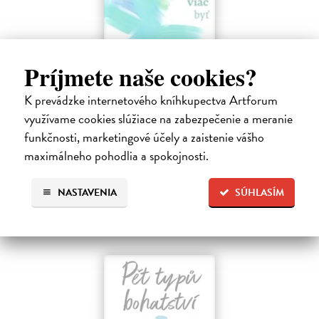
Príjmete naše cookies?
K prevádzke internetového kníhkupectva Artforum
Menej konať, viac byť
využívame cookies slúžiace na zabezpečenie a meranie
Gajdošová Stanislava
| Kniha
funkčnosti, marketingové účely a zaistenie vášho
Strávila som roky vo väzení, žila som v zajatí výkonu. Vlastnú hodnotu
maximálneho pohodlia a spokojnosti.
som nachádzala v tom, koľko toho zvládnem.
Dodávateľ nemá titul na sklade. Dodanie do cca. 30 dní.
NASTAVENIA
SÚHLASÍM
13,29 €
13,99 €
?