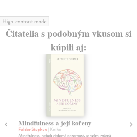
High-contrast mode
Čitatelia s podobným vkusom si
kúpili aj:
Mindfulness a její kořeny
U
Fulder Stephen
| Kniha
Du
Mindfulness, neboli vědomá pozornost, je velmi známá
Fir