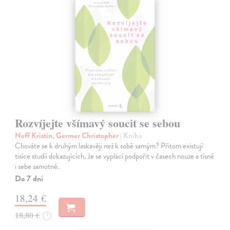
Rozvíjejte všímavý soucit se sebou
Neff Kristin, Germer Christopher
| Kniha
Chováte se k druhým laskavěji než k sobě samým? Přitom existují
tisíce studií dokazujících, že se vyplácí podpořit v časech nouze a tísně
i sebe samotné.
Do 7 dní
18,24 €
18,80 €
?