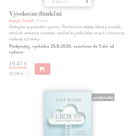
Vysoko(ne)funkční
Joseph Judith
| Kniha
Nebojme sa požiadať o pomoc. Pochmúrna nálada, hlboký smútok,
náročné vstávanie z postele, nechuť do jedla alebo strach z otvorenia
mailovej schránky.
Predpredaj, vychádza 25.8.2026, zasielame do 5 dní od
vydania
19,47 €
22,90 €
?
predpredaj