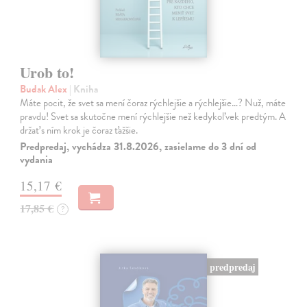
Urob to!
Budak Alex
| Kniha
Máte pocit, že svet sa mení čoraz rýchlejšie a rýchlejšie…? Nuž, máte
pravdu! Svet sa skutočne mení rýchlejšie než kedykoľvek predtým. A
držať s ním krok je čoraz ťažšie.
Predpredaj, vychádza 31.8.2026, zasielame do 3 dní od
vydania
15,17 €
17,85 €
?
predpredaj