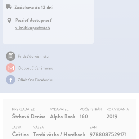
Zasielame do 12 dní
Pozrieť dostupnosť
v kníhkupectvách
Pridať do wishlistu
Odporučiť známemu
Zdielať na Facebooku
PREKLADATEĽ
VYDAVATEĽ
POČET STRÁN
ROK VYDANIA
Štrbová Denisa
Alpha Book
160
2019
JAZYK
VÄZBA
EAN
Čeština
Tvrdá väzba / Hardback
9788087529171