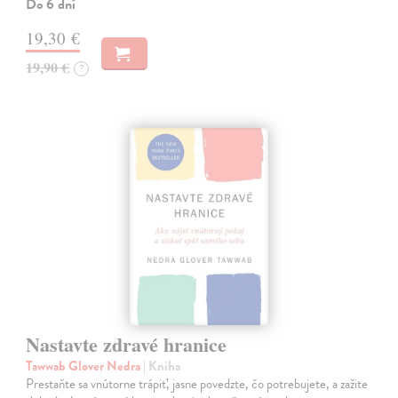
Do 6 dní
19,30 €
19,90 €
?
Nastavte zdravé hranice
Tawwab Glover Nedra
| Kniha
Prestaňte sa vnútorne trápiť, jasne povedzte, čo potrebujete, a zažite