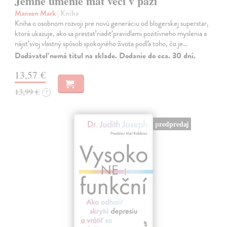
Jemné umenie mať veci v paži
Manson Mark
| Kniha
Kniha o osobnom rozvoji pre novú generáciu od blogerskej superstar,
ktorá ukazuje, ako sa prestať riadiť pravidlami pozitívneho myslenia a
nájsť svoj vlastný spôsob spokojného života podľa toho, čo je…
Dodávateľ nemá titul na sklade. Dodanie do cca. 30 dní.
13,57 €
13,99 €
?
predpredaj