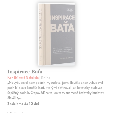
Inspirace Baťa
Končitíková Gabriela
| Kniha
„Nevybudoval jsem podnik, vybudoval jsem člověka a ten vybudoval
podnik“ slova Tomáše Bati, kterými definoval, jak baťovsky budovat
úspěšný podnik. Odpovědí na to, co tedy znamená baťovsky budovat
člověka,…
Zasielame do 10 dní