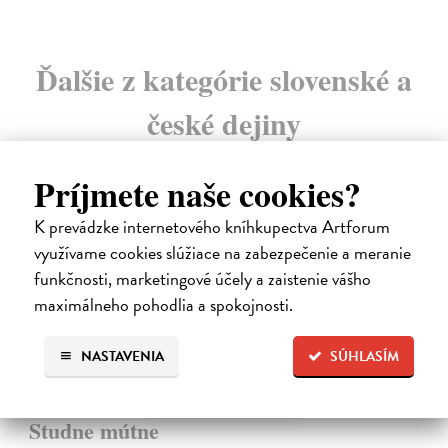
Ďalšie z kategórie slovenské a
české dejiny
Príjmete naše cookies?
na sklade
K prevádzke internetového kníhkupectva Artforum
využívame cookies slúžiace na zabezpečenie a meranie
funkčnosti, marketingové účely a zaistenie vášho
maximálneho pohodlia a spokojnosti.
NASTAVENIA
SÚHLASÍM
Studne mútne