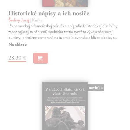
Historické nápisy a ich nosiče
Šedivý Juraj
| Kniha
Po nemeckej a francúzskej príručke epigrafie (historickej disciplíny
zaoberajúcej sa nápismi) vychádza tretia syntéza vývoja nápisovej
kultúry, primárne zameraná na územie Slovenska a blízke okolie, s…
Na sklade
28,30 €
novinka