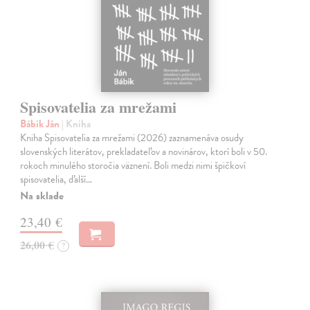
Spisovatelia za mrežami
Bábik Ján
| Kniha
Kniha Spisovatelia za mrežami (2026) zaznamenáva osudy
slovenských literátov, prekladateľov a novinárov, ktorí boli v 50.
rokoch minulého storočia väznení. Boli medzi nimi špičkoví
spisovatelia, ďalší…
Na sklade
23,40 €
26,00 €
?