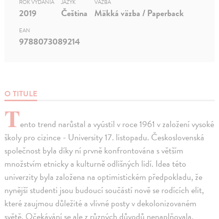
ROK VYDANIA
JAZYK
VÄZBA
2019
Čeština
Mäkká väzba / Paperback
EAN
9788073089214
O TITULE
T
ento trend narůstal a vyústil v roce 1961 v založení vysoké
školy pro cizince - University 17. listopadu. Československá
společnost byla díky ní prvně konfrontována s větším
množstvím etnicky a kulturně odlišných lidí. Idea této
univerzity byla založena na optimistickém předpokladu, že
nynější studenti jsou budoucí součástí nově se rodících elit,
které zaujmou důležité a vlivné posty v dekolonizovaném
světě. Očekávání se ale z různých důvodů nenaplňovala,