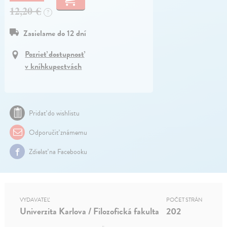
12,20 €
?
Zasielame do 12 dní
Pozrieť dostupnosť
v kníhkupectvách
Pridať do wishlistu
Odporučiť známemu
Zdielať na Facebooku
VYDAVATEĽ
POČET STRÁN
Univerzita Karlova / Filozofická fakulta
202