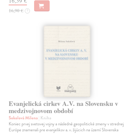
16,39 €
16,90 €
?
Evanjelická cirkev A.V. na Slovensku v
medzivojnovom období
Sokolová Milena
| Kniha
Koniec prvej svetovej vojny a následné geopolitické zmeny v strednej
Európe znamenali pre evanjelikov a. v. žijúcich na území Slovenska