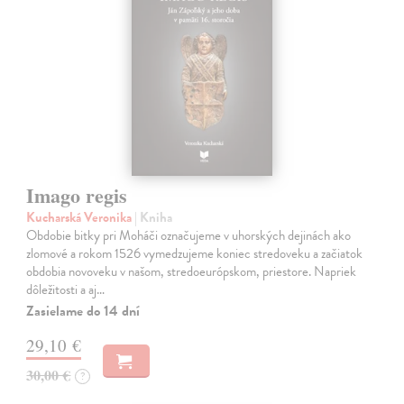
Imago regis
Kucharská Veronika
| Kniha
Obdobie bitky pri Moháči označujeme v uhorských dejinách ako
zlomové a rokom 1526 vymedzujeme koniec stredoveku a začiatok
obdobia novoveku v našom, stredoeurópskom, priestore. Napriek
dôležitosti a aj…
Zasielame do 14 dní
29,10 €
30,00 €
?