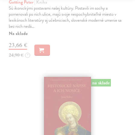
Getting Peter
| Kniha
Sú ikonickými postavami našej kultúry. Postavili im sochy a
pomenovali po nich ulice, majú svoje nespochybniteľné miesto v
lexikónoch literatúry aj učebniciach, slovenské moderné umenie sa
bez nich nedá…
Na sklade
23,66 €
24,90 €
?
na sklade