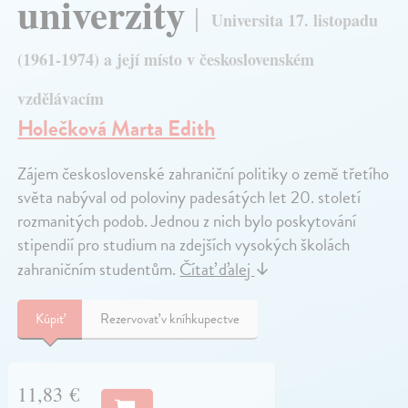
univerzity
Universita 17. listopadu
(1961-1974) a její místo v československém
vzdělávacím
Holečková Marta Edith
Zájem československé zahraniční politiky o země třetího
světa nabýval od poloviny padesátých let 20. století
rozmanitých podob. Jednou z nich bylo poskytování
stipendií pro studium na zdejších vysokých školách
zahraničním studentům.
Čítať ďalej
↓
Kúpiť
Rezervovať v kníhkupectve
11,83 €