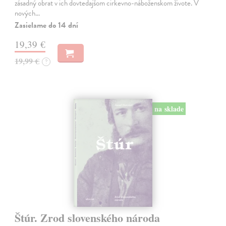
zásadný obrat v ich dovtedajšom cirkevno-náboženskom živote. V
nových…
Zasielame do 14 dní
19,39 €
19,99 €
?
na sklade
Štúr. Zrod slovenského národa