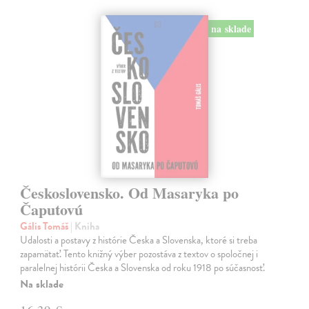
na sklade
Československo. Od Masaryka po
Čaputovú
Gális Tomáš
| Kniha
Udalosti a postavy z histórie Česka a Slovenska, ktoré si treba
zapamätať. Tento knižný výber pozostáva z textov o spoločnej i
paralelnej histórii Česka a Slovenska od roku 1918 po súčasnosť.
Na sklade