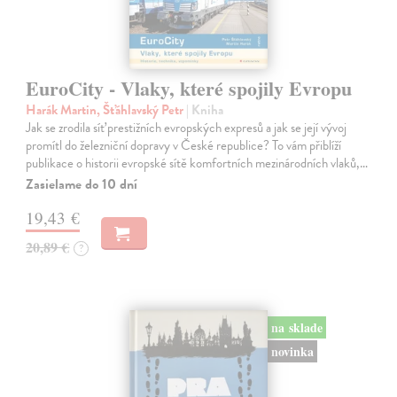
EuroCity - Vlaky, které spojily Evropu
Harák Martin, Šťáhlavský Petr
| Kniha
Jak se zrodila síť prestižních evropských expresů a jak se její vývoj
promítl do železniční dopravy v České republice? To vám přiblíží
publikace o historii evropské sítě komfortních mezinárodních vlaků,…
Zasielame do 10 dní
19,43 €
20,89 €
?
na sklade
novinka