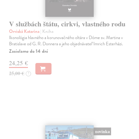
V službách štátu, cirkvi, vlastného rodu
Orviská Katarína
| Kniha
Ikonológia hlavného a korunovačného oltára v Dóme sv. Martina v
Bratislave od G. R. Donnera a jeho objednávateľ Imrich Esterházi.
Zasielame do 14 dní
24,25 €
25,00 €
?
novinka