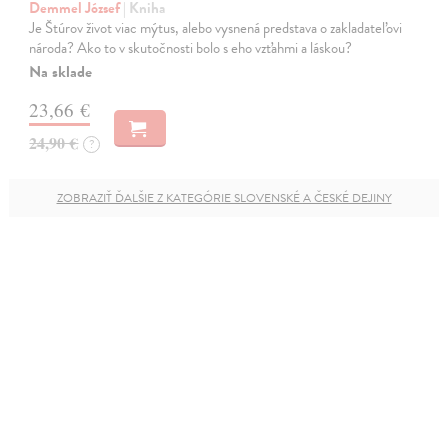
Demmel József
| Kniha
Je Štúrov život viac mýtus, alebo vysnená predstava o zakladateľovi
národa? Ako to v skutočnosti bolo s eho vzťahmi a láskou?
Na sklade
23,66 €
24,90 €
?
ZOBRAZIŤ ĎALŠIE Z KATEGÓRIE SLOVENSKÉ A ČESKÉ DEJINY