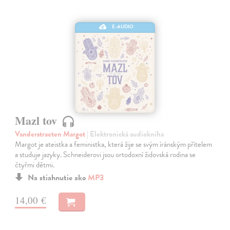
E-AUDIO
Mazl tov
Vanderstraeten Margot
| Elektronická audiokniha
Margot je ateistka a feministka, která žije se svým íránským přítelem
a studuje jazyky. Schneiderovi jsou ortodoxní židovská rodina se
čtyřmi dětmi.
Na stiahnutie ako
MP3
14,00 €