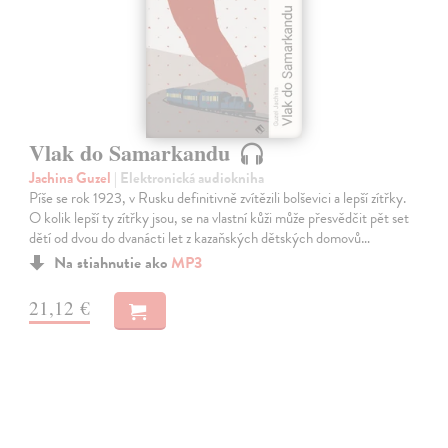
Vlak do Samarkandu
Jachina Guzel
| Elektronická audiokniha
Píše se rok 1923, v Rusku definitivně zvítězili bolševici a lepší zítřky.
O kolik lepší ty zítřky jsou, se na vlastní kůži může přesvědčit pět set
dětí od dvou do dvanácti let z kazaňských dětských domovů…
Na stiahnutie ako
MP3
21,12 €