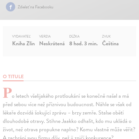
Zdielať na Facebooku
VYDAVATEĽ
VERZIA
DĹŽKA
ZVUK
Kniha Zlín
Neskrátená
8 hod. 3 min.
Čeština
O TITULE
P
o letech všelijakého protloukání se konečně našel a má
před sebou více než příznivou budoucnost. Náhle se však od
lékaře dozvídá šokující zprávu – brzy zemře. Stalse obětí
dlouhodobé otravy. Stihne Jaakko odhalit, kdo mu ukládá o
život, než otrava propukne naplno? Komu vlastně může věřit?
A zachrání svou firmu dřív, než ji zničí konkurence?