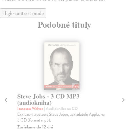
High-contrast mode
Podobné tituly
Steve Jobs - 3 CD MP3
Za
(audiokniha)
M
Isaacson Walter
| Audiokniha na CD
Jon
Exkluzivní životopis Steva Jobse, zakladatele Applu, na
Aud
3 CD (formát mp3).
bes
Zasielame do 12 dní
Na