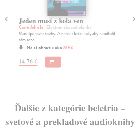
Jeden musí z kola ven
T
Carré John le
| Elektronická audiokniha
St
Musí špehovat špehy. A odhalit krtka tak, aby neodhalil
Kře
sám sebe.
je 
Na stiahnutie ako
MP3
14,76 €
11
Ďalšie z kategórie beletria –
svetové a prekladové audioknihy