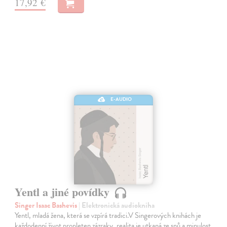
17,92 €
E-AUDIO
Yentl a jiné povídky
Singer Isaac Bashevis
| Elektronická audiokniha
Yentl, mladá žena, která se vzpírá tradici.V Singerových knihách je
každodenní život propleten zázraky, realita je utkaná ze snů a minulost