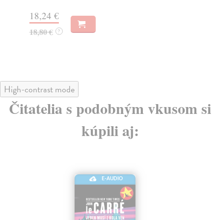
18,24 €
15
18,80 €
15
?
High-contrast mode
Čitatelia s podobným vkusom si
kúpili aj:
E-AUDIO