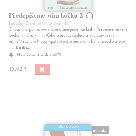
Předepíšeme vám kočku 2
Išida Šó
| Elektronická audiokniha
Okouzlující pokračování oceňované japonské knihy Předepíšeme vám
kočku, v němž klinika Kokoro pro léčbu duše znovu otevírá své
brány.V rušném Kjótu, v pátém patře budovy na konci zapadlé uličky
sídlí klinika…
Na stiahnutie ako
MP3
15,92 €
E-AUDIO
novinka