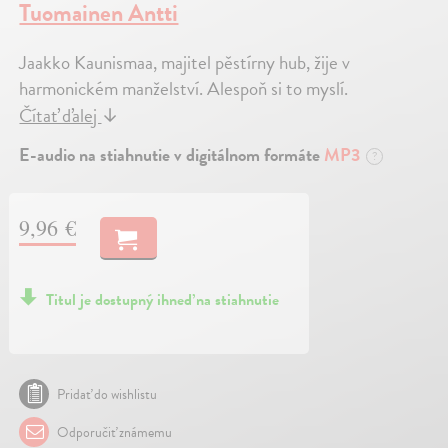
Tuomainen Antti
Jaakko Kaunismaa, majitel pěstírny hub, žije v
harmonickém manželství. Alespoň si to myslí.
Čítať ďalej
↓
E-audio na stiahnutie v digitálnom formáte
MP3
?
9,96 €
Titul je dostupný ihneď na stiahnutie
Pridať do wishlistu
Odporučiť známemu