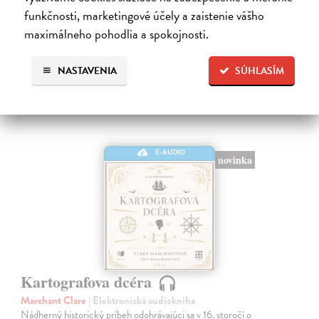
funkčnosti, marketingové účely a zaistenie vášho
7,00 €
maximálneho pohodlia a spokojnosti.
NASTAVENIA
SÚHLASÍM
E-AUDIO
novinka
Kartografova dcéra
Marchant Clare
| Elektronická audiokniha
Nádherný historický príbeh odohrávajúci sa v 16. storočí o