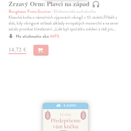
Zrzavý Orm: Plavci na západ
Bengtsson Frans Gunnar
| Elektronická audiokniha
Klasická kniha o námořních výpravách vikingů v 10. století.Příběh z
dob, kdy vikingové otřásali základy evropských monarchií a na sever
začalo pronikat křesťanství. „Lidé byli zpočátku zvědavi a rádi jim…
Na stiahnutie ako
MP3
14,72 €
E-AUDIO