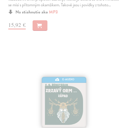
se mísí s přítomným okamžikem. Takové jsou i povídky z tohoto…
Na stiahnutie ako
MP3
15,92 €
E-AUDIO