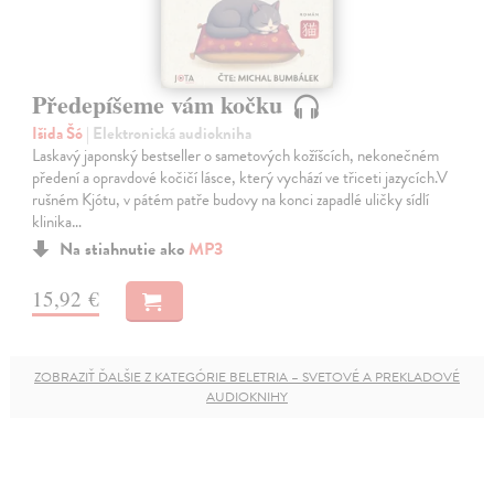
Předepíšeme vám kočku
Išida Šó
| Elektronická audiokniha
Laskavý japonský bestseller o sametových kožíšcích, nekonečném
předení a opravdové kočičí lásce, který vychází ve třiceti jazycích.V
rušném Kjótu, v pátém patře budovy na konci zapadlé uličky sídlí
klinika…
Na stiahnutie ako
MP3
15,92 €
ZOBRAZIŤ ĎALŠIE Z KATEGÓRIE BELETRIA – SVETOVÉ A PREKLADOVÉ
AUDIOKNIHY