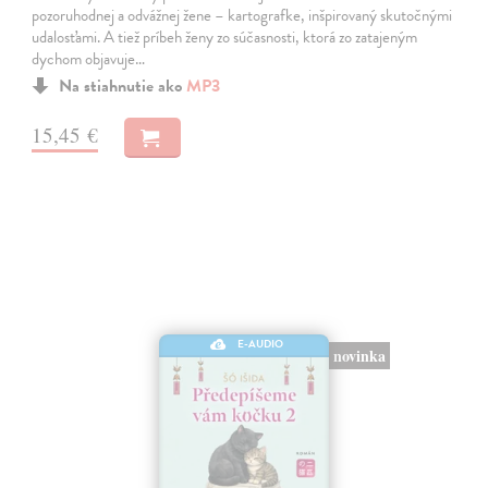
pozoruhodnej a odvážnej žene – kartografke, inšpirovaný skutočnými
udalosťami. A tiež príbeh ženy zo súčasnosti, ktorá zo zatajeným
dychom objavuje…
Na stiahnutie ako
MP3
15,45 €
E-AUDIO
novinka