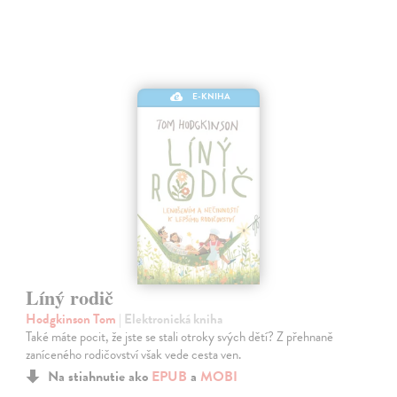
E-KNIHA
Líný rodič
Hodgkinson Tom
| Elektronická kniha
Také máte pocit, že jste se stali otroky svých dětí? Z přehnaně
zaníceného rodičovství však vede cesta ven.
Na stiahnutie ako
EPUB
a
MOBI