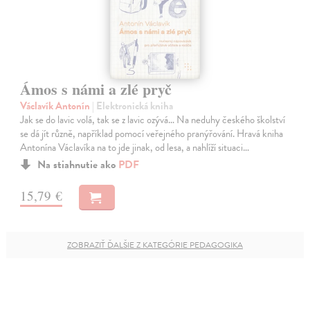
Ámos s námi a zlé pryč
Václavík Antonín
| Elektronická kniha
Jak se do lavic volá, tak se z lavic ozývá… Na neduhy českého školství
se dá jít různě, například pomocí veřejného pranýřování. Hravá kniha
Antonína Václavíka na to jde jinak, od lesa, a nahlíží situaci…
Na stiahnutie ako
PDF
15,79 €
ZOBRAZIŤ ĎALŠIE Z KATEGÓRIE PEDAGOGIKA