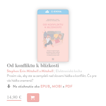
E-KNIHA
Od konfliktu k blízkosti
Stephen Erin Mitchell a Mitchell
| Elektronická kniha
Prosím vás, aby ste sa zamysleli nad slovami hádka a konflikt. Čo pre
vás hádka znamená?
Na stiahnutie ako
EPUB
,
MOBI
a
PDF
14,90 €