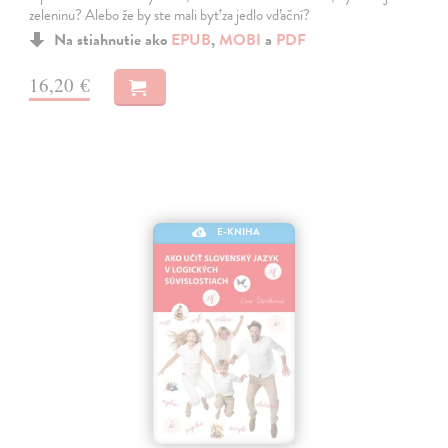
zeleninu? Alebo že by ste mali byť za jedlo vďační?
Na stiahnutie ako
EPUB
,
MOBI
a
PDF
16,20 €
E-KNIHA