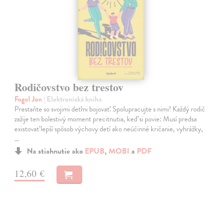
Rodičovstvo bez trestov
Fogel Jon
| Elektronická kniha
Prestaňte so svojimi deťmi bojovať. Spolupracujte s nimi! Každý rodič
zažije ten bolestivý moment precitnutia, keď si povie: Musí predsa
existovať lepší spôsob výchovy detí ako neúčinné kričanie, vyhrážky,
…
Na stiahnutie ako
EPUB
,
MOBI
a
PDF
12,60 €