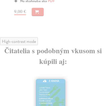
spe
Na stiahnutie ako
PDF
poz
9,00 €
7,
High-contrast mode
Čitatelia s podobným vkusom si
kúpili aj:
E-KNIHA