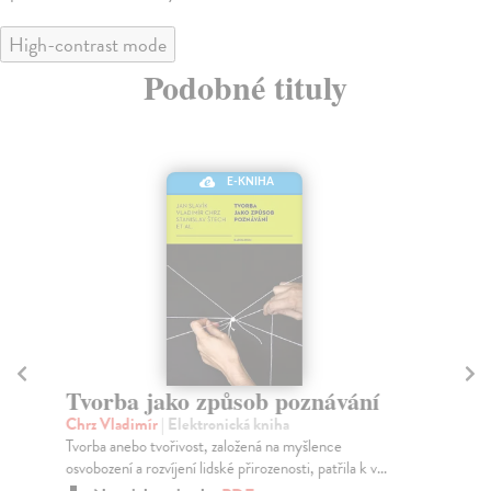
High-contrast mode
Podobné tituly
E-KNIHA
Tvorba jako způsob poznávání
F
uč
Chrz Vladimír
| Elektronická kniha
Tvorba anebo tvořivost, založená na myšlence
Pe
osvobození a rozvíjení lidské přirozenosti, patřila k v...
Mon