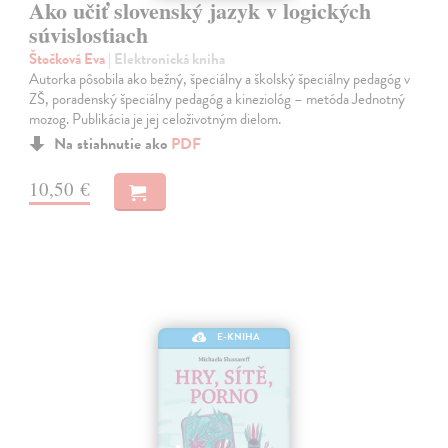
Ako učiť slovenský jazyk v logických
súvislostiach
Štočková Eva
| Elektronická kniha
Autorka pôsobila ako bežný, špeciálny a školský špeciálny pedagóg v
ZŠ, poradenský špeciálny pedagóg a kineziológ – metóda Jednotný
mozog. Publikácia je jej celoživotným dielom.
Na stiahnutie ako
PDF
10,50 €
E-KNIHA