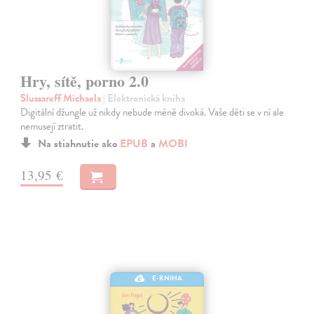
Hry, sítě, porno 2.0
Slussareff Michaela
| Elektronická kniha
Digitální džungle už nikdy nebude méně divoká. Vaše děti se v ní ale
nemusejí ztratit.
Na stiahnutie ako
EPUB
a
MOBI
13,95 €
E-KNIHA