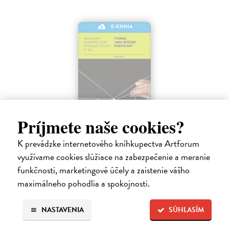
E-KNIHA
Príjmete naše cookies?
Tvorba jako způsob poznávání
K prevádzke internetového kníhkupectva Artforum
Chrz Vladimír, Slavik Jan, Štech Stanislav
| Elektronická kniha
využívame cookies slúžiace na zabezpečenie a meranie
Tvorba anebo tvořivost, založená na myšlence osvobození a rozvíjení
funkčnosti, marketingové účely a zaistenie vášho
lidské přirozenosti, patřila k velkým tématům modernistické
maximálneho pohodlia a spokojnosti.
psychologie i pedagogiky a zájem o ni setrvává i v dnešním školském
diskurzu.…
Na stiahnutie ako
PDF
NASTAVENIA
SÚHLASÍM