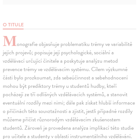
O TITULE
M
onografie objasňuje problematiku trémy ve variabilitě
jejích projevů; popisuje její psychologické, sociální a
vzdělávací určující činitele a poskytuje analýzu metod
prevence trémy ve vzdělávacím systému. Cílem výzkumné
části bylo prozkoumat, zda sebeúčinnost a sebehodnocení
mohou být prediktory trémy u studentů hudby, kteří
pocházejí ze tří odlišných vzdělávacích systémů, a stanovit
eventuální rozdíly mezi nimi; dále pak získat hlubší informace
o příčinách této souvztažnosti a zjistit, jestli případné rozdíly
můžeme přičíst různorodým vzdělávacím zkušenostem
studentů. Zároveň je provedena analýza implikací této studie
pro učitele a studenty v oblasti instrumentálního vzdělávání.