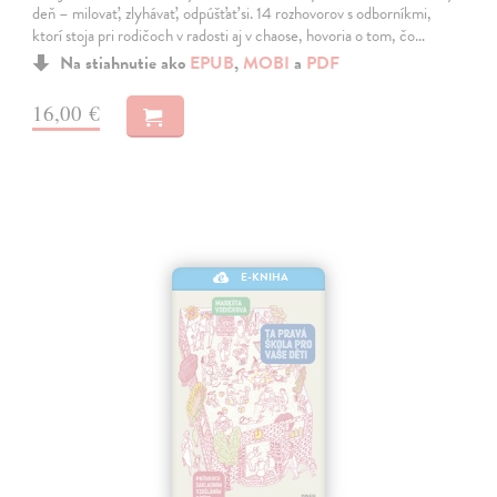
deň – milovať, zlyhávať, odpúšťať si. 14 rozhovorov s odborníkmi,
ktorí stoja pri rodičoch v radosti aj v chaose, hovoria o tom, čo…
Na stiahnutie ako
EPUB
,
MOBI
a
PDF
16,00 €
E-KNIHA