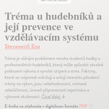
Prečítať ukážku
Tréma u hudebníků a
její prevence ve
vzdělávacím systému
Stevanović Ena
Tréma je vážným problémem mnoha studentů hudby a
profesionálních hudebníků, který může způsobit závažné
poškození výkonu a vyvolat utrpení a stres. Faktory,
které se vzájemně ovlivňují a určují intenzitu působení
trémy na výkon, jsou: sebehodnocení, vnímaná
sebeúčinnost, úroveň připravenosti repertoáru a
výkonné zkušenosti.
Čítať ďalej
↓
E-kniha na stiahnutie v digitálnom formáte
PDF
?