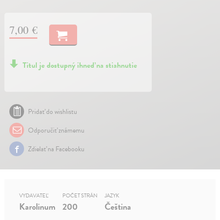
7,00 €
Titul je dostupný ihneď na stiahnutie
Pridať do wishlistu
Odporučiť známemu
Zdielať na Facebooku
VYDAVATEĽ
POČET STRÁN
JAZYK
Karolinum
200
Čeština