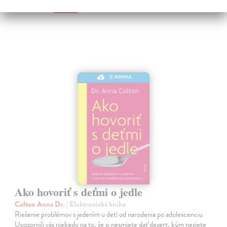
9,00 €
E-KNIHA
Ako hovoriť s deťmi o jedle
Colton Anna Dr.
| Elektronická kniha
Riešenie problémov s jedením u detí od narodenia po adolescenciu
Upozornili vás niekedy na to, že si nesmiete dať dezert, kým nezjete