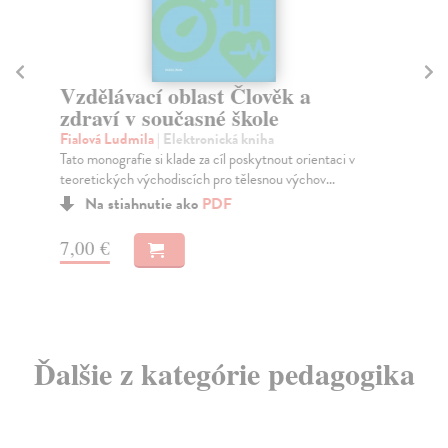
Vzdělávací oblast Člověk a
An
zdraví v současné škole
v
p
Fialová Ludmila
| Elektronická kniha
Tato monografie si klade za cíl poskytnout orientaci v
Ju
teoretických východiscích pro tělesnou výchov...
Ana
se 
Na stiahnutie ako
PDF
7,00 €
13
Ďalšie z kategórie pedagogika