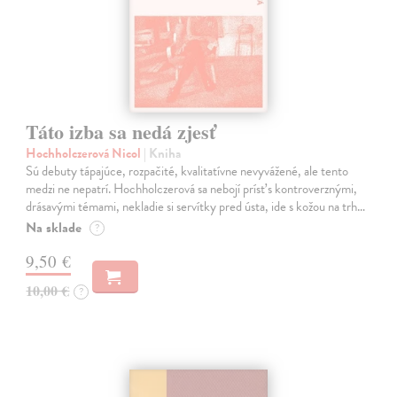
Táto izba sa nedá zjesť
Hochholczerová Nicol
| Kniha
Sú debuty tápajúce, rozpačité, kvalitatívne nevyvážené, ale tento
medzi ne nepatrí. Hochholczerová sa nebojí prísť s kontroverznými,
drásavými témami, nekladie si servítky pred ústa, ide s kožou na trh…
Na sklade
?
9,50 €
10,00 €
?