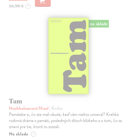
16,90 €
?
na sklade
Tam
Hochholczerová Nicol
| Kniha
Pamätáte si, čo ste mali obuté, keď vám niekto umieral? Krehká
rodinná dráma o pamäti, posledných dňoch blízkeho a o tom, čo sa
zmení pre tie, ktoré tu zostali.
Na sklade
?