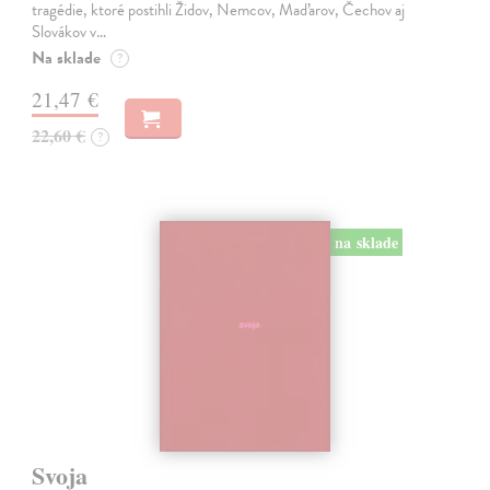
tragédie, ktoré postihli Židov, Nemcov, Maďarov, Čechov aj
Slovákov v…
Na sklade
?
21,47 €
22,60 €
?
na sklade
Svoja