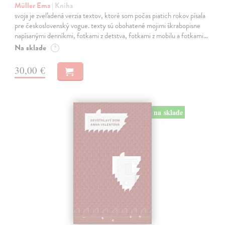
Müller Ema
| Kniha
svoja je zveľadená verzia textov, ktoré som počas piatich rokov písala
pre československý vogue. texty sú obohatené mojimi škrabopisne
napísanými denníkmi, fotkami z detstva, fotkami z mobilu a fotkami…
Na sklade
?
30,00 €
na sklade