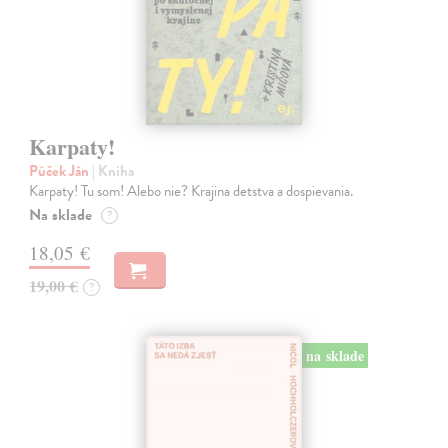
Karpaty!
Púček Ján
| Kniha
Karpaty! Tu som! Alebo nie? Krajina detstva a dospievania.
Na sklade
?
18,05 €
19,00 €
?
na sklade