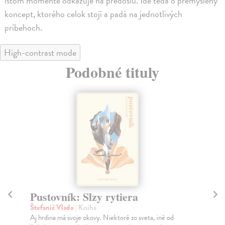
istom momente odkazuje na predošlú. Ide teda o premyslený
koncept, ktorého celok stojí a padá na jednotlivých
príbehoch.
High-contrast mode
Podobné tituly
Pustovník: Slzy rytiera
V
Štefanič Vlado
| Kniha
Ši
Aj hrdina má svoje okovy. Niektoré zo sveta, iné od
"Za