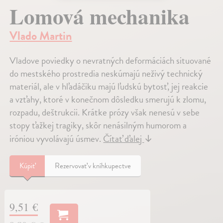
Lomová mechanika
Vlado Martin
Vladove poviedky o nevratných deformáciách situované
do mestského prostredia neskúmajú neživý technický
materiál, ale v hľadáčiku majú ľudskú bytosť, jej reakcie
a vzťahy, ktoré v konečnom dôsledku smerujú k zlomu,
rozpadu, deštrukcii. Krátke prózy však nenesú v sebe
stopy ťažkej tragiky, skôr nenásilným humorom a
iróniou vyvolávajú úsmev.
Čítať ďalej
↓
Kúpiť
Rezervovať v kníhkupectve
9,51 €