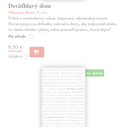
Deväťhlavý dom
Valentová Anna
| Kniha
Príbeh o mnohodetnej rodine, dospievaní, náboženskej traume.
Román pozýva na obhliadku rodinného domu, aby zodpovedal otázku:
čo všetko dokáže o jednej rodine prezradiť priestor, ktorý obýva?
Na sklade
?
9,50 €
10,00 €
?
na sklade