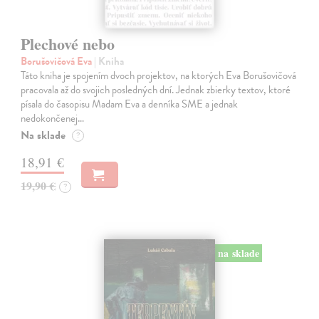
Plechové nebo
Borušovičová Eva
| Kniha
Táto kniha je spojením dvoch projektov, na ktorých Eva Borušovičová
pracovala až do svojich posledných dní. Jednak zbierky textov, ktoré
písala do časopisu Madam Eva a denníka SME a jednak
nedokončenej…
Na sklade
?
18,91 €
19,90 €
?
na sklade