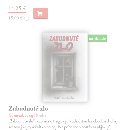
14,25 €
15,00 €
?
na sklade
Zabudnuté zlo
Kumičák Juraj
| Kniha
„Zabudnuté zlo“ rozpráva o tragických udalostiach z obdobia druhej
svetovej vojny a krátko po nej. Na príbehoch postáv sa objavujú