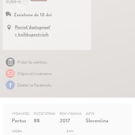
9,80 €
?
Zasielame do 10 dní
Pozrieť dostupnosť
v kníhkupectvách
Pridať do wishlistu
Odporučiť známemu
Zdielať na Facebooku
VYDAVATEĽ
POČET STRÁN
ROK VYDANIA
JAZYK
Pectus
88
2017
Slovenčina
VÄZBA
EAN