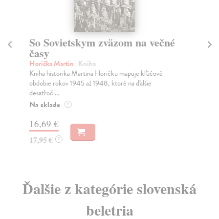
So Sovietskym zväzom na večné
Z
časy
Ši
Kni
Horička Martin
| Kniha
gas
Kniha historika Martina Horičku mapuje kľúčové
S...
obdobie rokov 1945 až 1948, ktoré na ďalšie
desaťroči...
Na
Na sklade
?
2,
16,69 €
3,
17,95 €
?
Ďalšie z kategórie slovenská
beletria