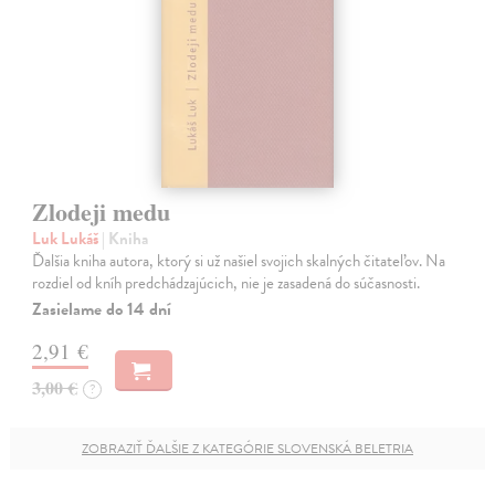
Zlodeji medu
Luk Lukáš
| Kniha
Ďalšia kniha autora, ktorý si už našiel svojich skalných čitateľov. Na
rozdiel od kníh predchádzajúcich, nie je zasadená do súčasnosti.
Zasielame do 14 dní
2,91 €
3,00 €
?
ZOBRAZIŤ ĎALŠIE Z KATEGÓRIE SLOVENSKÁ BELETRIA