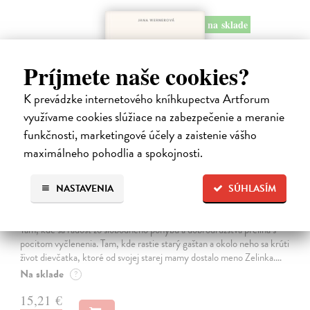
na sklade
Príjmete naše cookies?
K prevádzke internetového kníhkupectva Artforum
využívame cookies slúžiace na zabezpečenie a meranie
funkčnosti, marketingové účely a zaistenie vášho
maximálneho pohodlia a spokojnosti.
NASTAVENIA
SÚHLASÍM
Kolotočárka
Wernerová Jana
| Kniha
Tam, kde sa radosť zo slobodného pohybu a dobrodružstva prelína s
pocitom vyčlenenia. Tam, kde rastie starý gaštan a okolo neho sa krúti
život dievčatka, ktoré od svojej starej mamy dostalo meno Zelinka.…
Na sklade
?
15,21 €