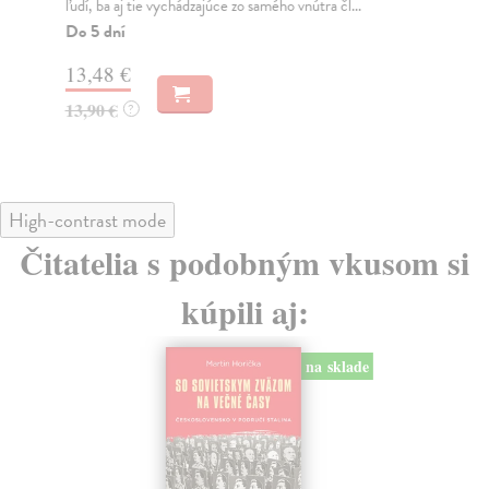
ľudí, ba aj tie vychádzajúce zo samého vnútra čl...
tak
Do 5 dní
Na
13,48 €
16
13,90 €
16
?
High-contrast mode
Čitatelia s podobným vkusom si
kúpili aj:
na sklade