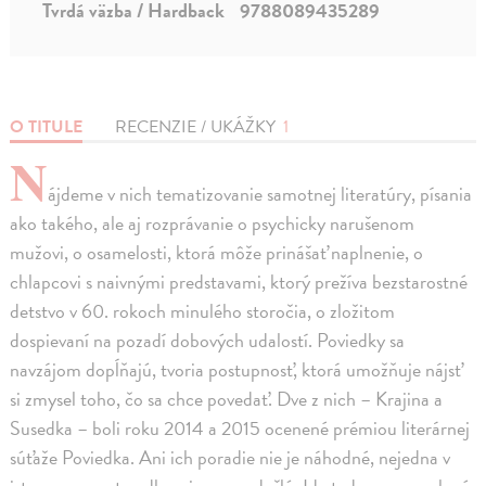
Tvrdá väzba / Hardback
9788089435289
O TITULE
RECENZIE / UKÁŽKY
1
N
ájdeme v nich tematizovanie samotnej literatúry, písania
ako takého, ale aj rozprávanie o psychicky narušenom
mužovi, o osamelosti, ktorá môže prinášať naplnenie, o
chlapcovi s naivnými predstavami, ktorý prežíva bezstarostné
detstvo v 60. rokoch minulého storočia, o zložitom
dospievaní na pozadí dobových udalostí. Poviedky sa
navzájom dopĺňajú, tvoria postupnosť, ktorá umožňuje nájsť
si zmysel toho, čo sa chce povedať. Dve z nich – Krajina a
Susedka – boli roku 2014 a 2015 ocenené prémiou literárnej
súťaže Poviedka. Ani ich poradie nie je náhodné, nejedna v