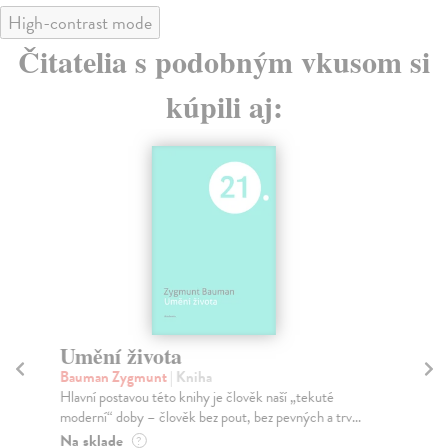
High-contrast mode
Čitatelia s podobným vkusom si
kúpili aj:
Umění života
U
Bauman Zygmunt
| Kniha
Ho
Hlavní postavou této knihy je člověk naší „tekuté
Ačk
moderní“ doby – člověk bez pout, bez pevných a trv...
kat
Na sklade
Do
?