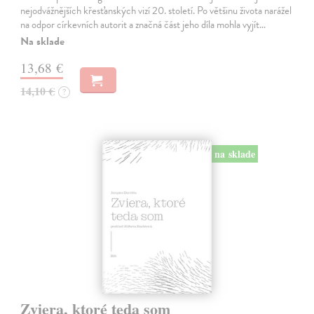
nejodvážnějších křesťanských vizí 20. století. Po většinu života narážel
na odpor církevních autorit a značná část jeho díla mohla vyjít…
Na sklade
13,68 €
14,10 €
?
na sklade
Zviera, ktoré teda som