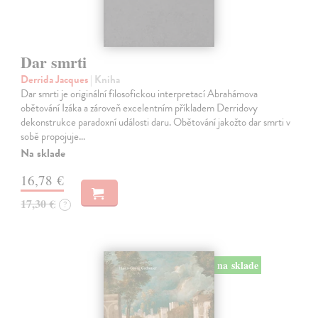
Dar smrti
Derrida Jacques
| Kniha
Dar smrti je originální filosofickou interpretací Abrahámova
obětování Izáka a zároveň excelentním příkladem Derridovy
dekonstrukce paradoxní události daru. Obětování jakožto dar smrti v
sobě propojuje…
Na sklade
16,78 €
17,30 €
?
na sklade