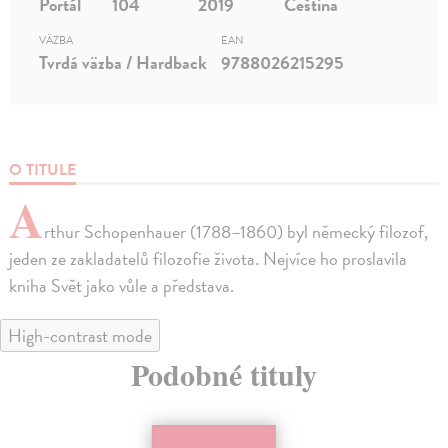
Portál
104
2019
Čeština
VÄZBA
EAN
Tvrdá väzba / Hardback
9788026215295
O TITULE
A
rthur Schopenhauer (1788–1860) byl německý filozof,
jeden ze zakladatelů filozofie života. Nejvíce ho proslavila
kniha Svět jako vůle a představa.
High-contrast mode
Podobné tituly