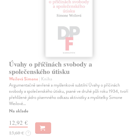
Úvahy o příčinách svobody a
společenského útisku
Weilová Simone
| Kniha
Argumentačně sevřené a myšlenkově subtilní Úvahy o příčinách
svobody a společenského útisku, psané ve druhé půli roku 1934, tvoří
přehlížené jádro písemného odkazu aktivistky a myslitelky Simone
Weilové…
Na sklade
12,92 €
13,60 €
?