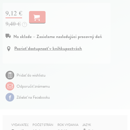
9,12 €
9,40 €
?
Na sklade – Zasielame nasledujúci pracovný deň
Pozrieť dostupnosť v kníhkupectvách
Pridať do wishlistu
Odporučiť známemu
Zdielať na Facebooku
VYDAVATEĽ
POČET STRÁN
ROK VYDANIA
JAZYK