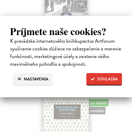
Memoár o chudobě
Príjmete naše cookies?
Tocqueville Alexis de
| Kniha
První český překlad méně známého díla jedné z nejvýznamnějších
K prevádzke internetového kníhkupectva Artforum
osobností evropské politické filosofie 19. století je doplněn obšírnými
využívame cookies slúžiace na zabezpečenie a meranie
komentáři Ivo Budila, Jana Kellera a Gertrudy Himmelfalberové.
Od…
funkčnosti, marketingové účely a zaistenie vášho
Na sklade
maximálneho pohodlia a spokojnosti.
5,94 €
NASTAVENIA
SÚHLASÍM
6,60 €
?
na sklade
novinka