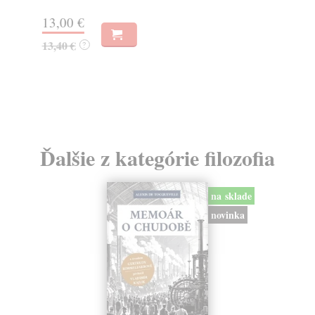
13,00 €
10
13,40 €
10
?
Ďalšie z kategórie filozofia
na sklade
novinka