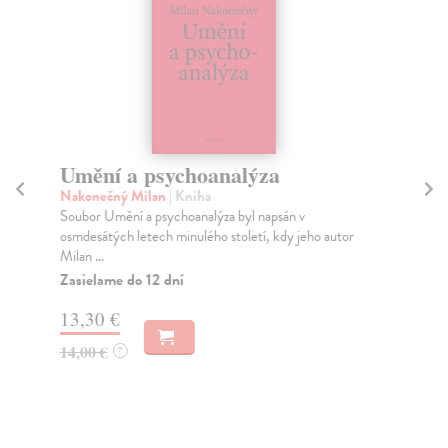
Umění a psychoanalýza
U
F
Nakonečný Milan
| Kniha
Soubor Umění a psychoanalýza byl napsán v
Šev
osmdesátých letech minulého století, kdy jeho autor
Mon
Milan ...
umě
Zasielame do 12 dní
Do
dní
13,30 €
gar
14,00 €
?
11
12