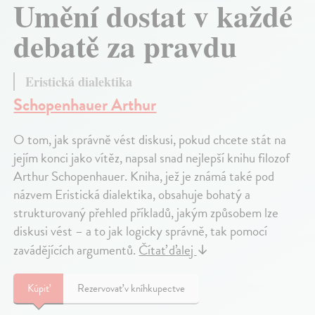
Umění dostat v každé
debatě za pravdu
Eristická dialektika
Schopenhauer Arthur
O tom, jak správně vést diskusi, pokud chcete stát na
jejím konci jako vítěz, napsal snad nejlepší knihu filozof
Arthur Schopenhauer. Kniha, jež je známá také pod
názvem Eristická dialektika, obsahuje bohatý a
strukturovaný přehled příkladů, jakým způsobem lze
diskusi vést – a to jak logicky správně, tak pomocí
zavádějících argumentů.
Čítať ďalej
↓
Kúpiť
Rezervovať v kníhkupectve