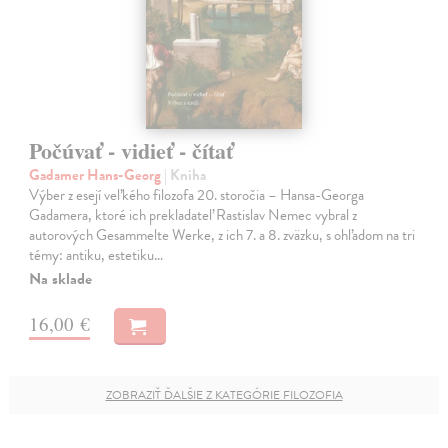
Počúvať - vidieť - čítať
Gadamer Hans-Georg
| Kniha
Výber z esejí veľkého filozofa 20. storočia – Hansa-Georga
Gadamera, ktoré ich prekladateľ Rastislav Nemec vybral z
autorových Gesammelte Werke, z ich 7. a 8. zväzku, s ohľadom na tri
témy: antiku, estetiku…
Na sklade
16,00 €
ZOBRAZIŤ ĎALŠIE Z KATEGÓRIE FILOZOFIA