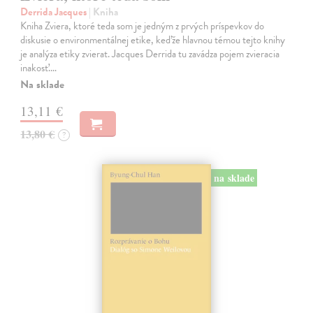
Derrida Jacques
| Kniha
Kniha Zviera, ktoré teda som je jedným z prvých príspevkov do
diskusie o environmentálnej etike, keďže hlavnou témou tejto knihy
je analýza etiky zvierat. Jacques Derrida tu zavádza pojem zvieracia
inakosť.…
Na sklade
13,11 €
13,80 €
?
na sklade