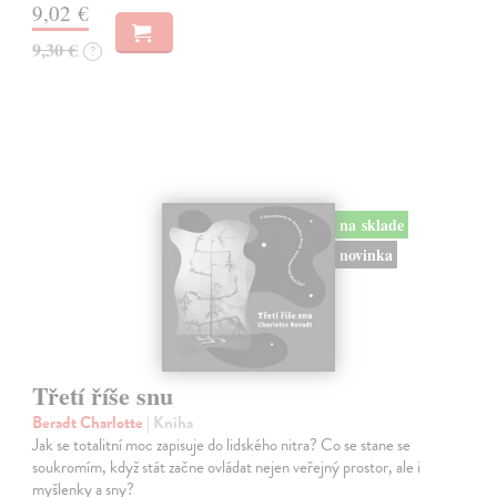
9,02 €
9,30 €
?
na sklade
novinka
Třetí říše snu
Beradt Charlotte
| Kniha
Jak se totalitní moc zapisuje do lidského nitra? Co se stane se
soukromím, když stát začne ovládat nejen veřejný prostor, ale i
myšlenky a sny?