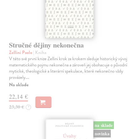
Stručné dějiny nekonečna
Zellini Paolo
| Kniha
V této své první knize Zellini krok za krokem sleduje historický vývoj
matematického pojmu nekonečna a zároveň jej obohacuje o původní
mytické, theologické a literární spekulace, které nekonečno vždy
provázely.…
Na sklade
22,14 €
23,30 €
?
na sklade
novinka