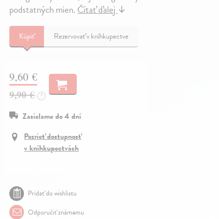
podstatných mien.
Čítať ďalej
↓
Kúpiť
Rezervovať v kníhkupectve
9,60 €
9,90 €
?
Zasielame do 4 dní
Pozrieť dostupnosť
v kníhkupectvách
Pridať do wishlistu
Odporučiť známemu