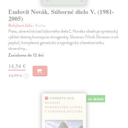
Ľudovít Novák. Súborné dielo V. (1981-
2005)
Behýlová Júlia
| Kniha
Piata, záverečná časť súborného diela Ľ. Nováka obsahuje syntetický
výklad vlastnej koncepcie etnogenézy Slovanov (Vznik Slovanov a ich
jazyka), komplexnú genetickú a typologickú charakteristiku
slovenčiny…
Zasielame do 12 dní
14,54 €
14,99 €
?
na sklade