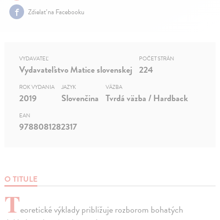
Zdielať na Facebooku
VYDAVATEĽ
POČET STRÁN
Vydavateľstvo Matice slovenskej
224
ROK VYDANIA
JAZYK
VÄZBA
2019
Slovenčina
Tvrdá väzba / Hardback
EAN
9788081282317
O TITULE
T
eoretické výklady približuje rozborom bohatých