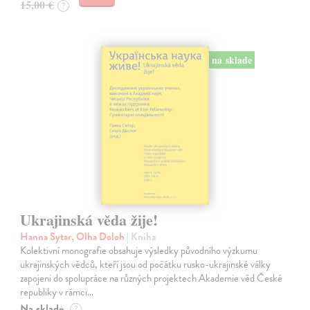
15,00 €
?
na sklade
Ukrajinská věda žije!
Hanna Sytar, Olha Doloh
| Kniha
Kolektivní monografie obsahuje výsledky původního výzkumu
ukrajinských vědců, kteří jsou od počátku rusko-ukrajinské války
zapojeni do spolupráce na různých projektech Akademie věd České
republiky v rámci…
Na sklade
?