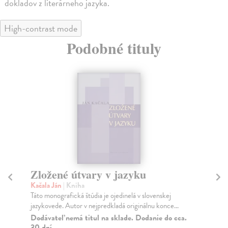
dokladov z literárneho jazyka.
High-contrast mode
Podobné tituly
Súčasný slovenský jazyk
O
v 
Kačala Ján
| Kniha
Publikácia významného slovenského jazykovedca,
Kač
spoluautora základných kodifikačných príručiek
Pop
sloven...
pro
Do 4 dní