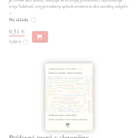
svoju ľudskosť, svoj prirodzený spôsob existencie ako sociálny subjekt.
…
Na sklade
?
9,51 €
9,80 €
?
Prídavné mená v slovenčine