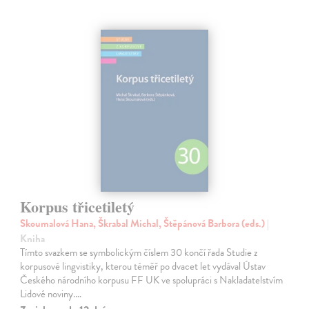
Korpus třicetiletý
Skoumalová Hana, Škrabal Michal, Štěpánová Barbora (eds.)
|
Kniha
Tímto svazkem se symbolickým číslem 30 končí řada Studie z
korpusové lingvistiky, kterou téměř po dvacet let vydával Ústav
Českého národního korpusu FF UK ve spolupráci s Nakladatelstvím
Lidové noviny.…