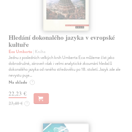
Hledání dokonalého jazyka v evropské
kultuře
Eco Umberto
| Kniha
Jednu z posledních velkých knih Umberta Eca můžeme číst jako
dobrodružné, zároveň však i velmi analytické zkoumání hledačů
dokonalého jazyka od raného středověku po 18. století. Jazyk zde ale
nevystu puje…
Na sklade
?
22,23 €
23,40 €
?