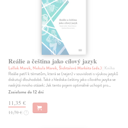
Reálie a čeština jako cílový jazyk
Lollok Marek, Nekula Marek, Šichtařová Markéta (eds.)
| Kniha
Reálie patří k tématům, která se (nejen) v souvislosti s výukou jazyků
diskutují dlouhodobě. Také z hlediska češtiny jako cílového jazyka se
naskýtá mnoho otázek: Jak tento pojem optimálně uchopit pro…
Zasielame do 12 dní
11,35 €
11,70 €
?