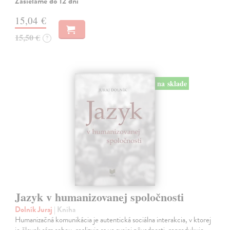
Zasielame do 12 dní
15,04 €
15,50 €
?
na sklade
Jazyk v humanizovanej spoločnosti
Dolník Juraj
| Kniha
Humanizačná komunikácia je autentická sociálna interakcia, v ktorej
je človek sám sebou, realizuje sa vo svojej pôvodnosti, reprodukuje