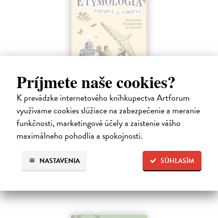
Príjmete naše cookies?
K prevádzke internetového kníhkupectva Artforum
Etymológia záhadná aj zábavná
využívame cookies slúžiace na zabezpečenie a meranie
Krekáňová Ivana
| Kniha
funkčnosti, marketingové účely a zaistenie vášho
Ako súvisí králik s Karolom Veľkým? Čo má Dunčo s Dunajom a Elvis
maximálneho pohodlia a spokojnosti.
Presley s punkom?
Na sklade
?
NASTAVENIA
SÚHLASÍM
18,99 €
19,99 €
?