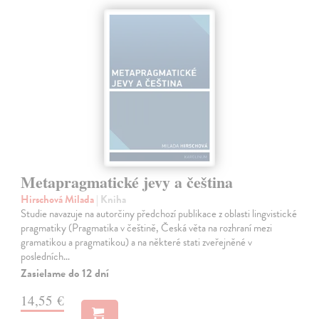
Metapragmatické jevy a čeština
Hirschová Milada
| Kniha
Studie navazuje na autorčiny předchozí publikace z oblasti lingvistické
pragmatiky (Pragmatika v češtině, Česká věta na rozhraní mezi
gramatikou a pragmatikou) a na některé stati zveřejněné v
posledních…
Zasielame do 12 dní
14,55 €