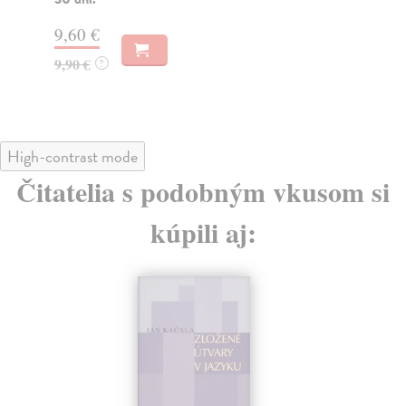
Do
14,45 €
11
14,90 €
?
11
High-contrast mode
Čitatelia s podobným vkusom si
kúpili aj: