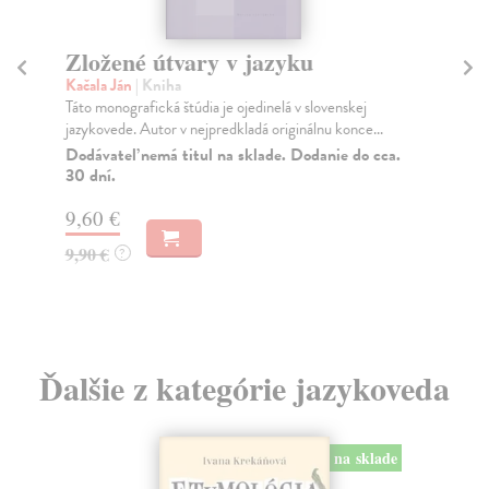
Súčasný slovenský jazyk
J
Kačala Ján
| Kniha
Kač
Publikácia významného slovenského jazykovedca,
Lit
spoluautora základných kodifikačných príručiek
zam
sloven...
Do
Do 4 dní
5,
14,45 €
5,
14,90 €
?
Ďalšie z kategórie jazykoveda
na sklade