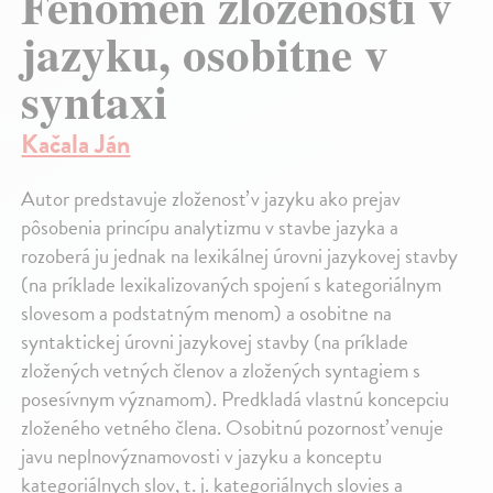
Fenomén zloženosti v
jazyku, osobitne v
syntaxi
Kačala Ján
Autor predstavuje zloženosť v jazyku ako prejav
pôsobenia princípu analytizmu v stavbe jazyka a
rozoberá ju jednak na lexikálnej úrovni jazykovej stavby
(na príklade lexikalizovaných spojení s kategoriálnym
slovesom a podstatným menom) a osobitne na
syntaktickej úrovni jazykovej stavby (na príklade
zložených vetných členov a zložených syntagiem s
posesívnym významom). Predkladá vlastnú koncepciu
zloženého vetného člena. Osobitnú pozornosť venuje
javu neplnovýznamovosti v jazyku a konceptu
kategoriálnych slov, t. j. kategoriálnych slovies a