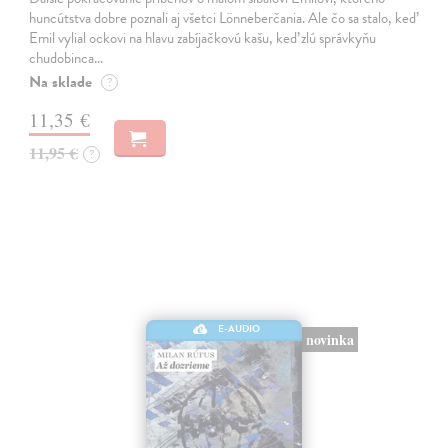
huncútstva dobre poznali aj všetci Lönneberčania. Ale čo sa stalo, keď
Emil vylial ockovi na hlavu zabíjačkovú kašu, keď zlú správkyňu
chudobinca…
Na sklade
?
11,35 €
11,95 €
?
E-AUDIO
novinka