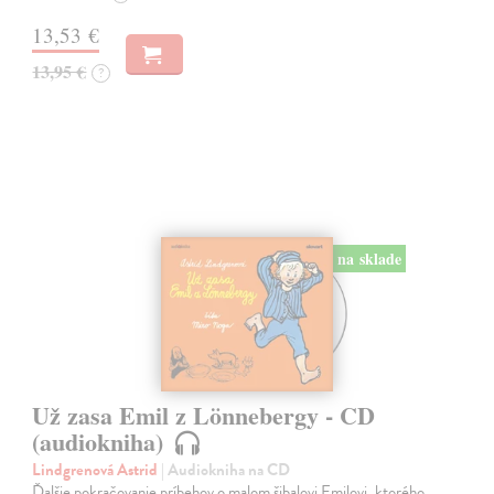
13,53 €
13,95 €
?
na sklade
Už zasa Emil z Lönnebergy - CD
(audiokniha)
Lindgrenová Astrid
| Audiokniha na CD
Ďalšie pokračovanie príbehov o malom šibalovi Emilovi, ktorého