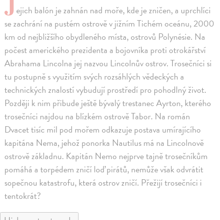
J
ejich balón je zahnán nad moře, kde je zničen, a uprchlíci
se zachrání na pustém ostrově v jižním Tichém oceánu, 2000
km od nejbližšího obydleného místa, ostrovů Polynésie. Na
počest amerického prezidenta a bojovníka proti otrokářství
Abrahama Lincolna jej nazvou Lincolnův ostrov. Trosečníci si
tu postupně s využitím svých rozsáhlých vědeckých a
technických znalostí vybudují prostředí pro pohodlný život.
Později k nim přibude ještě bývalý trestanec Ayrton, kterého
trosečníci najdou na blízkém ostrově Tabor. Na román
Dvacet tisíc mil pod mořem odkazuje postava umírajícího
kapitána Nema, jehož ponorka Nautilus má na Lincolnově
ostrově základnu. Kapitán Nemo nejprve tajně trosečníkům
pomáhá a torpédem zničí loď pirátů, nemůže však odvrátit
sopečnou katastrofu, která ostrov zničí. Přežijí trosečníci i
tentokrát?