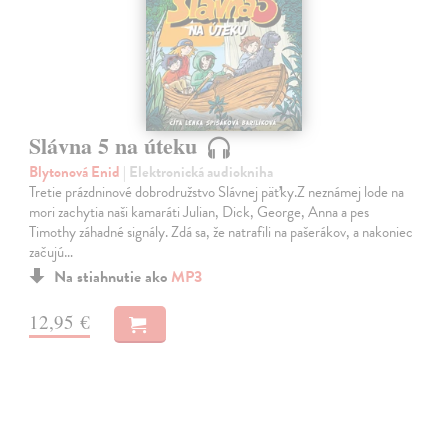
Slávna 5 na úteku
Blytonová Enid
| Elektronická audiokniha
Tretie prázdninové dobrodružstvo Slávnej päťky.Z neznámej lode na
mori zachytia naši kamaráti Julian, Dick, George, Anna a pes
Timothy záhadné signály. Zdá sa, že natrafili na pašerákov, a nakoniec
začujú…
Na stiahnutie ako
MP3
12,95 €