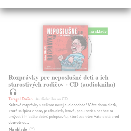
na sklade
Rozprávky pre neposlušné deti a ich
starostivých rodičov - CD (audiokniha)
Taragel Dušan
| Audiokniha na CD
Kultové rozprávky v celkom novej audiopodobe! Máte doma dieťa,
ktoré sa špára v nose, je zábudlivé, lenivé, papuľnaté a nechce sa
umývať? Hľadáte dobrú polepšovňu, ktorá zachráni Vaše dieťa pred
doživotnou…
Na sklade
?