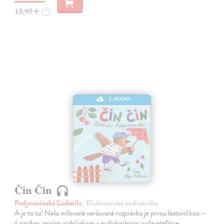
12,95 €
?
E-AUDIO
Čin Čin
Podjavorinská Ľudmila
| Elektronická audiokniha
A je to tu! Naša milovaná veršovaná rozprávka je prvou lastovičkou –
ó pardon, prvým vrabčiakom v audioknižnom vydavateľstve