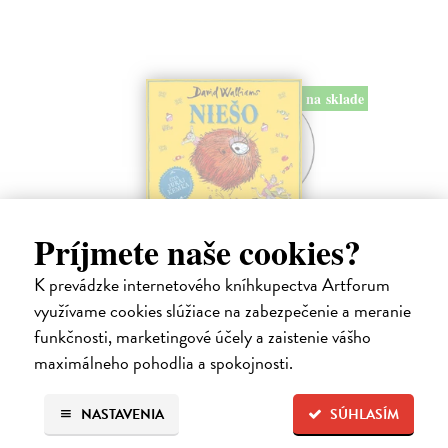
na sklade
Niešo - CD (audiokniha)
Príjmete naše cookies?
Walliams David
| Audiokniha na CD
K prevádzke internetového kníhkupectva Artforum
Toto je príbeh decka, ktoré má absolútne všetko. Všetko, na čo len
pomyslí, mu okamžite zabezpečia jeho láskaví a dobroprajní rodičia.
využívame cookies slúžiace na zabezpečenie a meranie
Na sklade
?
funkčnosti, marketingové účely a zaistenie vášho
maximálneho pohodlia a spokojnosti.
13,25 €
13,95 €
?
NASTAVENIA
SÚHLASÍM