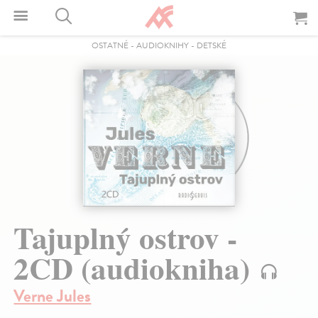
OSTATNÉ
-
AUDIOKNIHY
-
DETSKÉ
Tajuplný ostrov -
2CD (audiokniha)
Verne Jules