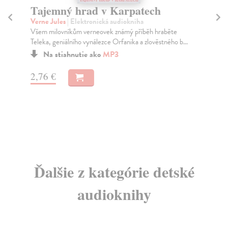
Tajemný hrad v Karpatech
C
k
Verne Jules
| Elektronická audiokniha
Všem milovníkům verneovek známý příběh hraběte
Ve
Teleka, geniálního vynálezce Orfanika a zlověstného b...
Dra
roz
Na stiahnutie ako
MP3
2,76 €
7,
Ďalšie z kategórie detské
audioknihy