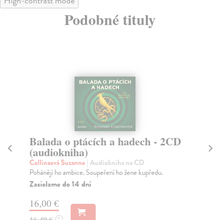
High-contrast mode
Podobné tituly
Balada o ptácích a hadech - 2CD
D
(audiokniha)
Ve
Jed
Collinsová Suzanne
| Audiokniha na CD
dět
Pohánějí ho ambice. Soupeření ho žene kupředu.
Zasielame do 14 dní
16,00 €
13
16,49 €
?