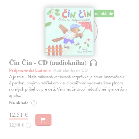
na sklade
Čin Čin - CD (audiokniha)
Podjavorinská Ľudmila
| Audiokniha na CD
A je to tu! Naša milovaná veršovaná rozprávka je prvou lastovičkou –
ó pardon, prvým vrabčiakom v audioknižnom vydavateľstve plnom
skvelých príbehov pre deti. Veríme, že urobí radosť dnešným deťom
aj ich…
Na sklade
?
12,51 €
12,90 €
?