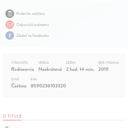
Pridať do wishlistu
Odporučiť známemu
Zdielať na Facebooku
VYDAVATEĽ
VERZIA
DĹŽKA
ROK VYDANIA
Radioservis
Neskrátená
2 hod. 14 min.
2019
ZVUK
EAN
Čeština
8590236103320
O TITULE