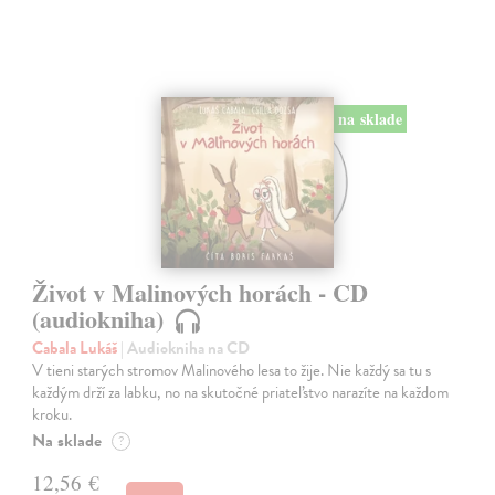
na sklade
Život v Malinových horách - CD
(audiokniha)
Cabala Lukáš
| Audiokniha na CD
V tieni starých stromov Malinového lesa to žije. Nie každý sa tu s
každým drží za labku, no na skutočné priateľstvo narazíte na každom
kroku.
Na sklade
?
12,56 €