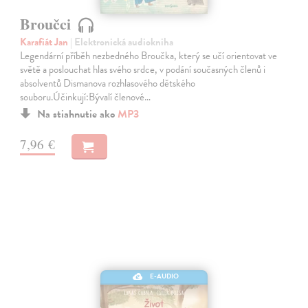
Broučci
Karafiát Jan
| Elektronická audiokniha
Legendární příběh nezbedného Broučka, který se učí orientovat ve
světě a poslouchat hlas svého srdce, v podání současných členů i
absolventů Dismanova rozhlasového dětského
souboru.Účinkují:Bývalí členové…
Na stiahnutie ako
MP3
7,96 €
E-AUDIO