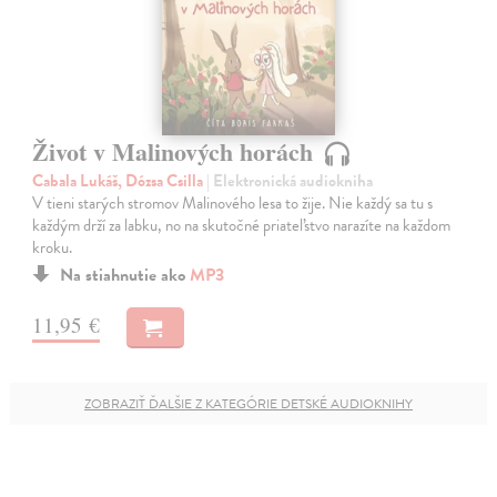
Život v Malinových horách
Cabala Lukáš, Dózsa Csilla
| Elektronická audiokniha
V tieni starých stromov Malinového lesa to žije. Nie každý sa tu s
každým drží za labku, no na skutočné priateľstvo narazíte na každom
kroku.
Na stiahnutie ako
MP3
11,95 €
ZOBRAZIŤ ĎALŠIE Z KATEGÓRIE DETSKÉ AUDIOKNIHY