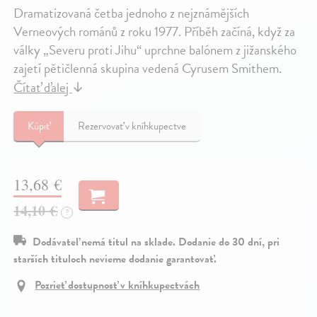
Dramatizovaná četba jednoho z nejznámějších
Verneových románů z roku 1977. Příběh začíná, když za
války „Severu proti Jihu“ uprchne balónem z jižanského
zajetí pětičlenná skupina vedená Cyrusem Smithem.
Čítať ďalej
↓
Kúpiť
Rezervovať v kníhkupectve
13,68 €
14,10 €
?
Dodávateľ nemá titul na sklade. Dodanie do 30 dní, pri
starších tituloch nevieme dodanie garantovať.
Pozrieť dostupnosť v kníhkupectvách