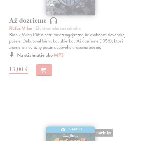
Až dozrieme
Rúfus Milan
| Elektronická audiokniha
Básnik Milan Rúfus patrí medzi najvýraznejšie osobnosti slovenskej
poézie. Debutoval básnickou zbierkou Až dozrieme (1956), ktorá
znamenala výrazný posun dobového chápania poézie.
Na stiahnutie ako
MP3
13,00 €
E-AUDIO
novinka