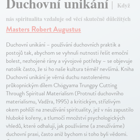
Duchovní unikání
Když
nás spiritualita vzdaluje od věcí skutečně důležitých
Masters Robert Augustus
Duchovní unikání – používání duchovních praktik a
postojů tak, abychom se vyhnuli nutnosti řešit emoční
bolest, nezhojené rány a vývojové potřeby – se objevuje
natolik často, že si ho naše kultura téměř nevšímá. Kniha
Duchovní unikání je věrná duchu nastolenému
průkopnickým dílem Chögyama Trungpy Cutting
Through Spiritual Materialism (Protnutí duchovního
materialismu, Vadžra, 1995) a kritickým, střízlivým
okem pohlíží na zneužívání spirituality, jež v nás zapustilo
hluboké kořeny, a tlumočí množství psychologických
vhledů, které odhalují, jak používáme (a zneužíváme)
duchovní praxi, často aniž bychom si toho byli vědomi.