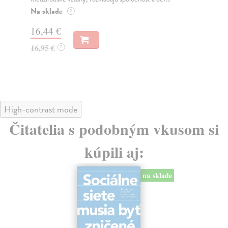
o k
Na sklade
?
Na
16,44 €
23
16,95 €
?
24
High-contrast mode
Čitatelia s podobným vkusom si
kúpili aj:
na sklade