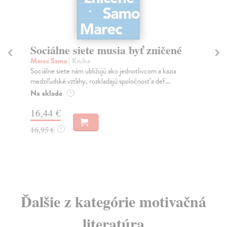
Sociálne siete musia byť zničené
S
K
Marec Samo
| Kniha
Sociálne siete nám ubližujú ako jednotlivcom a kazia
Mik
medziľudské vzťahy, rozkladajú spoločnosť a def...
Mon
o k
Na sklade
?
Na
16,44 €
23
16,95 €
?
24
Ďalšie z kategórie motivačná
literatúra