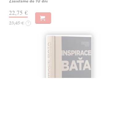
Zasielame do 10 dní
22,75 €
23,45 €
?
Inspirace Baťa
Končitíková Gabriela
| Kniha
„Nevybudoval jsem podnik, vybudoval jsem člověka a ten vybudoval