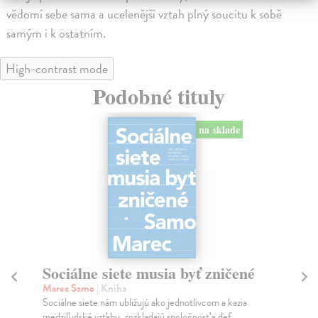
vědomí sebe sama a ucelenější vztah plný soucitu k sobě
samým i k ostatním.
High-contrast mode
Podobné tituly
na sklade
Sociálne siete musia byť zničené
S
K
Marec Samo
| Kniha
Sociálne siete nám ubližujú ako jednotlivcom a kazia
Mik
medziľudské vzťahy, rozkladajú spoločnosť a def...
Mon