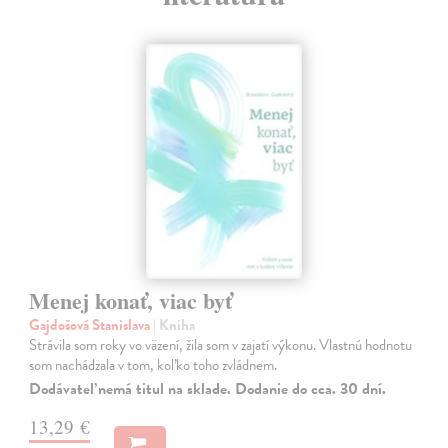
Menej konať, viac byť
Gajdošová Stanislava
| Kniha
Strávila som roky vo väzení, žila som v zajatí výkonu. Vlastnú hodnotu
som nachádzala v tom, koľko toho zvládnem.
Dodávateľ nemá titul na sklade. Dodanie do cca. 30 dní.
13,29 €