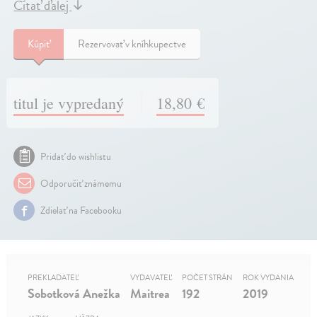
Čítať ďalej
↓
Kúpiť
Rezervovať v kníhkupectve
titul je vypredaný
18,80 €
Pridať do wishlistu
Odporučiť známemu
Zdielať na Facebooku
PREKLADATEĽ
VYDAVATEĽ
POČET STRÁN
ROK VYDANIA
Sobotková Anežka
Maitrea
192
2019