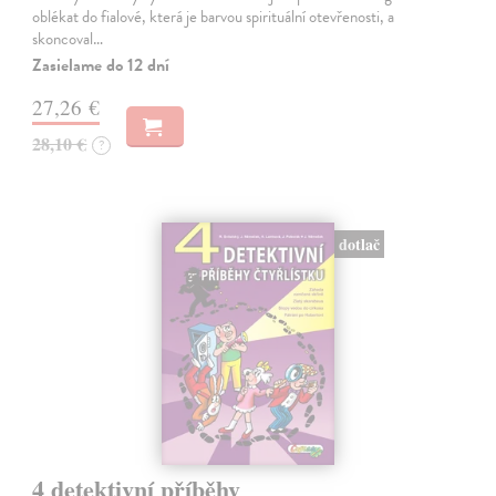
oblékat do fialové, která je barvou spirituální otevřenosti, a
skoncoval…
Zasielame do 12 dní
27,26 €
28,10 €
?
dotlač
4 detektivní příběhy