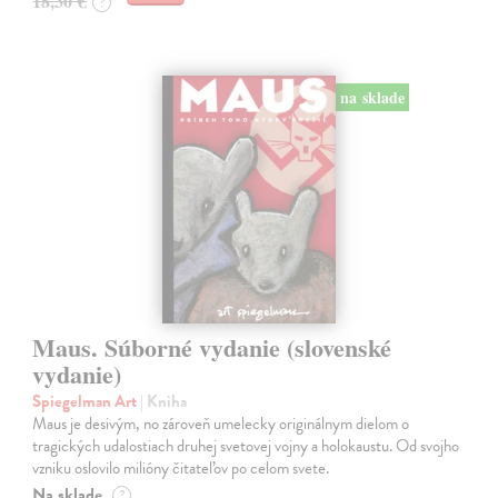
18,30 €
?
na sklade
Maus. Súborné vydanie (slovenské
vydanie)
Spiegelman Art
| Kniha
Maus je desivým, no zároveň umelecky originálnym dielom o
tragických udalostiach druhej svetovej vojny a holokaustu. Od svojho
vzniku oslovilo milióny čitateľov po celom svete.
Na sklade
?