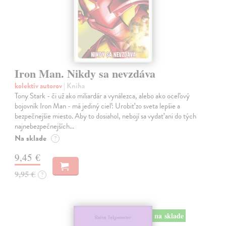
Iron Man. Nikdy sa nevzdáva
kolektív autorov
| Kniha
Tony Stark - či už ako miliardár a vynálezca, alebo ako oceľový
bojovník Iron Man - má jediný cieľ: Urobiť zo sveta lepšie a
bezpečnejšie miesto. Aby to dosiahol, nebojí sa vydať ani do tých
najnebezpečnejších…
Na sklade
?
9,45 €
9,95 €
?
na sklade