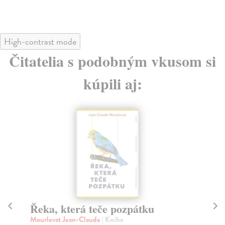
High-contrast mode
Čitatelia s podobným vkusom si
kúpili aj:
na sklade
Buňuel procitá
H
Carriere Jean-Claude
| Kniha
Ve