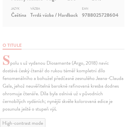
JAZYK
VÄZBA
EAN
Čeština
Tvrdá väzba / Hardback
9788025728604
O TITULE
S
polu s už vydanou Diosamante (Argo, 2018) navíc
dostává český čtenář do rukou téměř kompletní dílo
fenomenálního a bohužel předčasně zesnulého Jeana-Clauda
Gala, jehož neuvěřitelná barokně rafinovaná kresba dodnes
ohromuje čtenáře. Díla byla oslnivá už v původních
černobílých vydáních; nynější skvěle kolorovaná edice je
posunula ještě o stupeň výš.
High-contrast mode