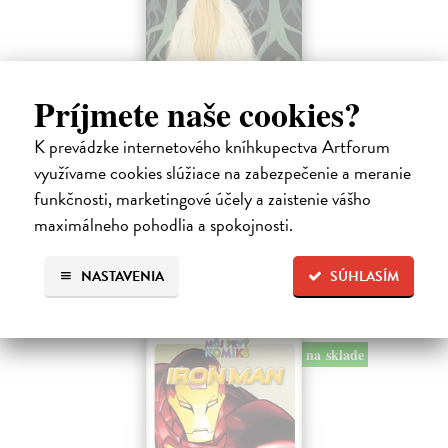
Nokturna
Príjmete naše cookies?
Pérez Laura
| Kniha
K prevádzke internetového kníhkupectva Artforum
Ve svém díle Nokturna španělská komiksová umělkyně Laura Pérez
zkoumá melancholii a magii, jež přicházejí sesoumrakem. Mysteriózní
využívame cookies slúžiace na zabezpečenie a meranie
vyprávění propojuje záblesky ze života lidí, kteří procházejí nocí.
funkčnosti, marketingové účely a zaistenie vášho
Zasielame do 12 dní
maximálneho pohodlia a spokojnosti.
29,61 €
NASTAVENIA
SÚHLASÍM
32,90 €
?
na sklade