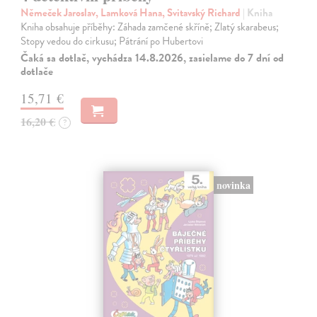
Němeček Jaroslav, Lamková Hana, Svitavský Richard
| Kniha
Kniha obsahuje příběhy: Záhada zamčené skříně; Zlatý skarabeus;
Stopy vedou do cirkusu; Pátrání po Hubertovi
Čaká sa dotlač, vychádza 14.8.2026, zasielame do 7 dní od
dotlače
15,71 €
16,20 €
?
novinka