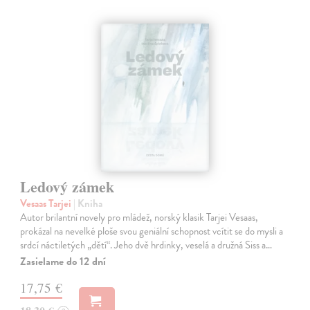
Ledový zámek
Vesaas Tarjei
| Kniha
Autor brilantní novely pro mládež, norský klasik Tarjei Vesaas,
prokázal na nevelké ploše svou geniální schopnost vcítit se do mysli a
srdcí náctiletých „dětí“. Jeho dvě hrdinky, veselá a družná Siss a…
Zasielame do 12 dní
17,75 €