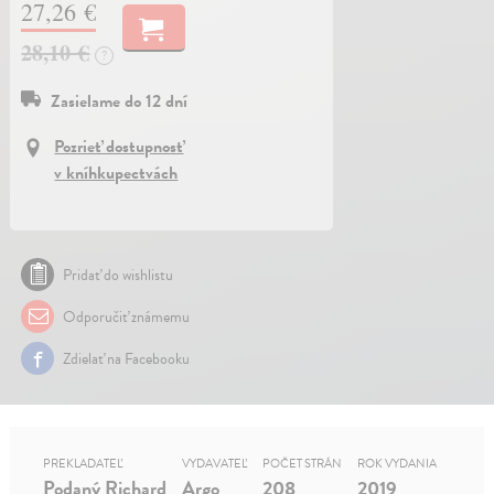
27,26 €
28,10 €
?
Zasielame do 12 dní
Pozrieť dostupnosť
v kníhkupectvách
Pridať do wishlistu
Odporučiť známemu
Zdielať na Facebooku
PREKLADATEĽ
VYDAVATEĽ
POČET STRÁN
ROK VYDANIA
Podaný Richard
Argo
208
2019