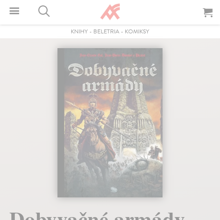
KNIHY
-
BELETRIA
-
KOMIKSY
Dobyvačné armády