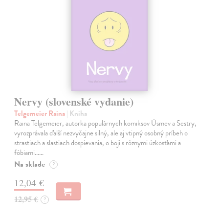
Nervy (slovenské vydanie)
Telgemeier Raina
| Kniha
Raina Telgemeier, autorka populárnych komiksov Úsmev a Sestry,
vyrozprávala ďalší nezvyčajne silný, ale aj vtipný osobný príbeh o
strastiach a slastiach dospievania, o boji s rôznymi úzkosťami a
fóbiami...…
Na sklade
?
12,04 €
12,95 €
?