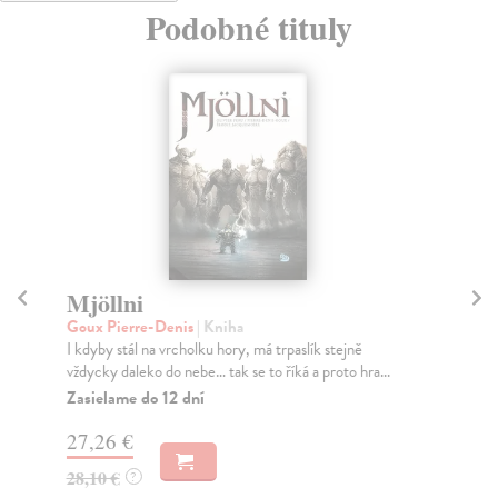
Podobné tituly
Mjöllni
S
Goux Pierre-Denis
| Kniha
Mo
I kdyby stál na vrcholku hory, má trpaslík stejně
Moe
vždycky daleko do nebe… tak se to říká a proto hra...
nej
Zasielame do 12 dní
Za
27,26 €
43
28,10 €
44
?