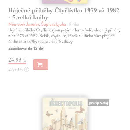
Báječné příběhy Čtyřlístku 1979 až 1982
- 5.velká knihy
Němeček Jaroslav, Štíplová Ljuba
| Kniha
Báječné příběhy Čtyřlístku jsou pátým dílem v řadě, obsahují příběhy
z let 1979 až 1982. Bobík, Myšpulín, Pinďa a Fifinka Vám přejí při
četbě této knížky spoustu dobré zábavy.
Zasielame do 12 dní
24,93 €
27,70 €
?
predpredaj