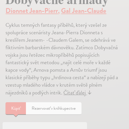
Dionnet Jean-Pierr
,
Gal Jean-Claude
Cyklus temných fantasy příběhů, který vzešel ze
spolupráce scenáristy Jeana-Pierra Dionneta s
kreslířem Jeanem- -Claudem Galem, se odehrává ve
fiktivním barbarském dávnověku. Zatímco Dobyvačná
vojska jsou řetězec mikropříběhů popisujících
fantastický svět metodou „najít celé moře v každé
kapce vody“, Arnova pomsta a Arnův triumf jsou
klasické příběhy typu „hrdinova cesta“ a nabízejí pád a
vzestup mladého vládce v krutém světě plném
nájezdníků a podlých intrik.
Čítať ďalej
↓
Kúpiť
Rezervovať v kníhkupectve