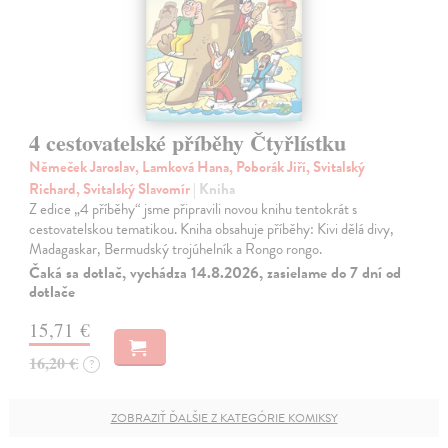
4 cestovatelské příběhy Čtyřlístku
Němeček Jaroslav, Lamková Hana, Poborák Jiří, Svitalský
Richard, Svitalský Slavomír
| Kniha
Z edice „4 příběhy“ jsme připravili novou knihu tentokrát s
cestovatelskou tematikou. Kniha obsahuje příběhy: Kivi dělá divy,
Madagaskar, Bermudský trojúhelník a Rongo rongo.
Čaká sa dotlač, vychádza 14.8.2026, zasielame do 7 dní od
dotlače
15,71 €
16,20 €
?
ZOBRAZIŤ ĎALŠIE Z KATEGÓRIE KOMIKSY