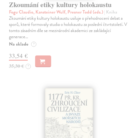
Zkoumání etiky kultury holokaustu
Fogu Claudio, Kansteiner Wulf, Presner Todd (eds.)
| Kniha
Zkoumání etiky kultury holokaustu usiluje o přehodnocení debat a
sporů, které formovaly studia o holokaustu za poslední čtvrtstoletí. V
tomto zásadním díle se mezinárodní akademici ze zakládající
generace…
Na sklade
?
33,54 €
35,30 €
?