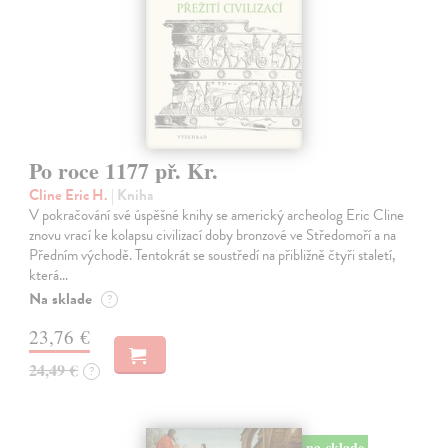
Po roce 1177 př. Kr.
Cline Eric H.
| Kniha
V pokračování své úspěšné knihy se americký archeolog Eric Cline
znovu vrací ke kolapsu civilizací doby bronzové ve Středomoří a na
Předním východě. Tentokrát se soustředí na přibližně čtyři staletí,
která…
Na sklade
?
23,76 €
24,49 €
?
na sklade