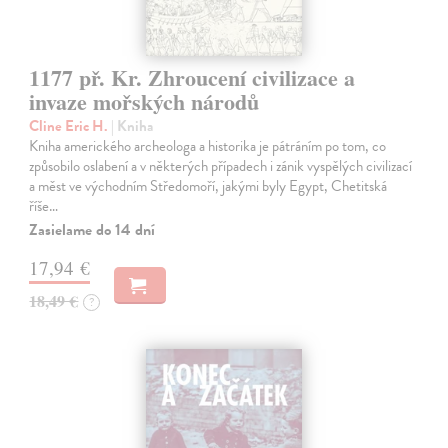
1177 př. Kr. Zhroucení civilizace a
invaze mořských národů
Cline Eric H.
| Kniha
Kniha amerického archeologa a historika je pátráním po tom, co
způsobilo oslabení a v některých případech i zánik vyspělých civilizací
a měst ve východním Středomoří, jakými byly Egypt, Chetitská
říše…
Zasielame do 14 dní
17,94 €
18,49 €
?