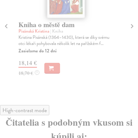
Kniha o městě dam
Za
Pisánská Kristina
| Kniha
Ju
Kristina Pisánská (1364–1430), která se díky svému
Bri
otci lékaři pohybovala několik let na pařížském f...
pro
Zasielame do 12 dní
Na
18,14 €
35
18,70 €
37
?
High-contrast mode
Čitatelia s podobným vkusom si
kúpili aj: