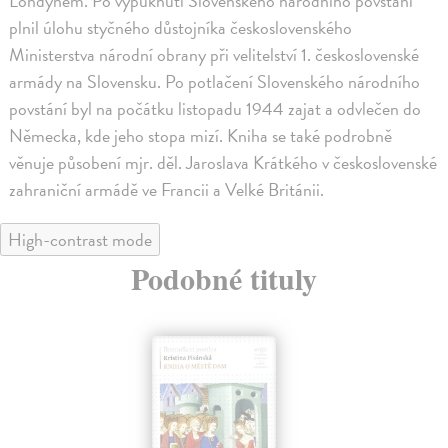
Londýnem. Po vypuknutí Slovenského národního povstání
plnil úlohu styčného důstojníka československého
Ministerstva národní obrany při velitelství 1. československé
armády na Slovensku. Po potlačení Slovenského národního
povstání byl na počátku listopadu 1944 zajat a odvlečen do
Německa, kde jeho stopa mizí. Kniha se také podrobně
věnuje působení mjr. děl. Jaroslava Krátkého v československé
zahraniční armádě ve Francii a Velké Británii.
High-contrast mode
Podobné tituly