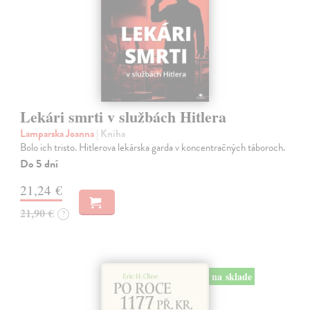
Lekári smrti v službách Hitlera
Lamparska Joanna
| Kniha
Bolo ich tristo. Hitlerova lekárska garda v koncentračných táboroch.
Do 5 dní
21,24 €
21,90 €
?
na sklade