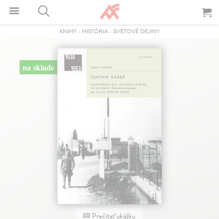
KNIHY
-
HISTÓRIA
-
SVETOVÉ DEJINY
na sklade
Prečítať ukážku