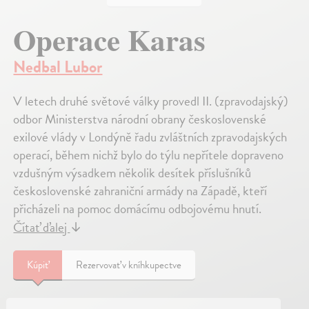
Operace Karas
Nedbal Lubor
V letech druhé světové války provedl II. (zpravodajský)
odbor Ministerstva národní obrany československé
exilové vlády v Londýně řadu zvláštních zpravodajských
operací, během nichž bylo do týlu nepřítele dopraveno
vzdušným výsadkem několik desítek příslušníků
československé zahraniční armády na Západě, kteří
přicházeli na pomoc domácímu odbojovému hnutí.
Čítať ďalej
↓
Kúpiť
Rezervovať v kníhkupectve