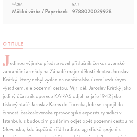
VÄZBA
EAN
Mäkká väzba / Paperback
9788020029928
O TITULE
J
edinou výjimku představoval příslušník československé
zahraniční armády na Západě major dělostřelectva Jaroslav
Krátký, který nebyl vyslán na nepřátelské území vzdušným
výsadkem, ale pozemní cestou. Mjr. děl. Jaroslav Krátký jako
jediný účastník operace KARAS odjel na jaře 1942 jako
tiskový atašé Jaroslav Karas do Turecka, kde se zapojil do
činnosti československé zpravodajské expozitury sídlící v
Istanbulu s budoucím posláním odjet opět pozemní cestou na
Slovensko, kde úspěšně zřídil radiotelegrafické spojení s