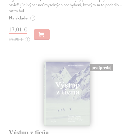
osviežujúci výber neúmyselných pochybení, ktorým sa to podarilo –
raz to bol…
Na sklade
?
17,01 €
17,90 €
?
predpredaj
Výstup z tieňa