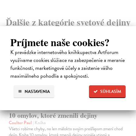
Ďalšie z kategórie svetové dejiny
Príjmete naše cookies?
na sklade
K prevádzke internetového kníhkupectva Artforum
využívame cookies slúžiace na zabezpečenie a meranie
funkčnosti, marketingové účely a zaistenie vášho
maximálneho pohodlia a spokojnosti.
NASTAVENIA
SÚHLASÍM
10 omylov, ktoré zmenili dejiny
Coulter Paul
| Kniha
Všetci robíme chyby, no len málokto svojím prešľapom zmení chod
dejín. Kniha 10 omylov, ktoré zmenili dejiny prináša vtipný a