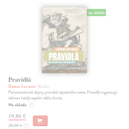
na sklade
Pravidlá
Daston Lorraine
| Kniha
Panoramatické dejiny pravidiel západného sveta. Pravidlá organizujú
takmer každý aspekt nášho života.
Na sklade
?
19,86 €
20,90 €
?