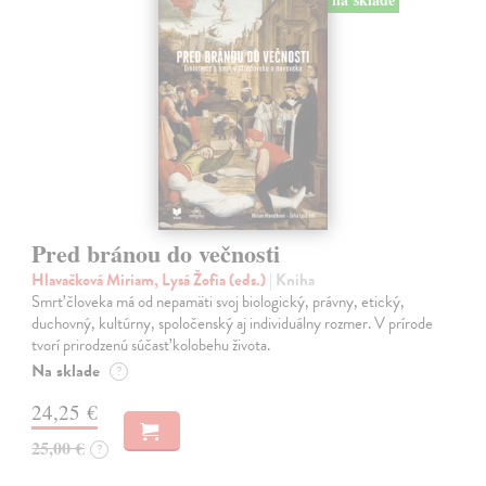
Pred bránou do večnosti
Hlavačková Miriam, Lysá Žofia (eds.)
| Kniha
Smrť človeka má od nepamäti svoj biologický, právny, etický,
duchovný, kultúrny, spoločenský aj individuálny rozmer. V prírode
tvorí prirodzenú súčasť kolobehu života.
Na sklade
?
24,25 €
25,00 €
?