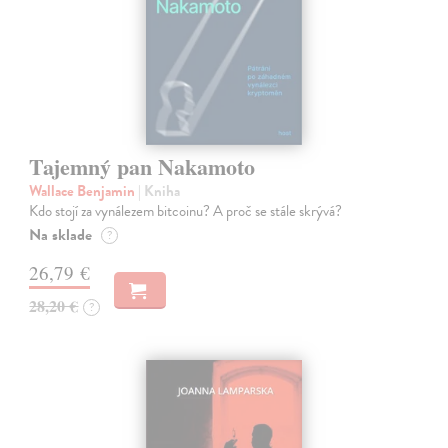
Tajemný pan Nakamoto
Wallace Benjamin
| Kniha
Kdo stojí za vynálezem bitcoinu? A proč se stále skrývá?
Na sklade
?
26,79 €
28,20 €
?