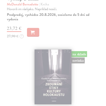
McDonald Bernadette
| Kniha
Hovorili im všelijako. Napríklad nosiči.
Predpredaj, vychádza 20.8.2026, zasielame do 5 dní od
vydania
23,72 €
27,90 €
?
na sklade
novinka