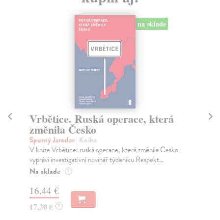
na sklade
Vrbětice. Ruská operace, která
Z
změnila Česko
Ho
Kdy
Spurný Jaroslav
| Kniha
Něm
V knize Vrbětice: ruská operace, která změnila Česko
jed
vypráví investigativní novinář týdeníku Respekt...
Na
Na sklade
?
16,44 €
25
17,30 €
?