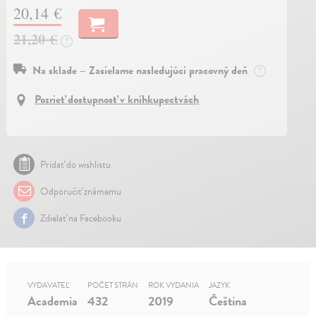
20,14 €
21,20 €
?
Na sklade – Zasielame nasledujúci pracovný deň
?
Pozrieť dostupnosť v kníhkupectvách
Pridať do wishlistu
Odporučiť známemu
Zdielať na Facebooku
VYDAVATEĽ
POČET STRÁN
ROK VYDANIA
JAZYK
Academia
432
2019
Čeština