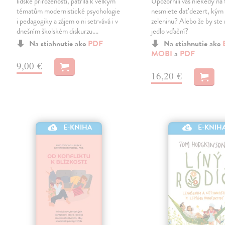
lidské přirozenosti, patřila k velkým
Upozornili vás niekedy na t
tématům modernistické psychologie
nesmiete dať dezert, kým 
i pedagogiky a zájem o ni setrvává i v
zeleninu? Alebo že by ste 
dnešním školském diskurzu.…
jedlo vďační?
Na stiahnutie ako
PDF
Na stiahnutie ako
MOBI
a
PDF
9,00 €
16,20 €
E-KNIH
E-KNIHA