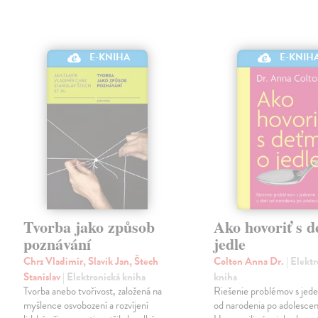
E-KNIHA
E-KNIH
Tvorba jako způsob
Ako hovoriť s d
poznávání
jedle
Chrz Vladimír, Slavik Jan, Štech
Colton Anna Dr.
| Elekt
Stanislav
| Elektronická kniha
kniha
Tvorba anebo tvořivost, založená na
Riešenie problémov s jede
myšlence osvobození a rozvíjení
od narodenia po adolesce