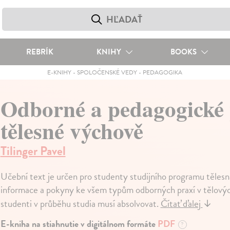
REBRÍK
KNIHY
BOOKS
E-KNIHY
-
SPOLOČENSKÉ VEDY
-
PEDAGOGIKA
Odborné a pedagogické 
tělesné výchově
Tilinger Pavel
Učební text je určen pro studenty studijního programu těle
informace a pokyny ke všem typům odborných praxí v tělovýc
studenti v průběhu studia musí absolvovat.
Čítať ďalej
↓
E-kniha na stiahnutie v digitálnom formáte
PDF
?