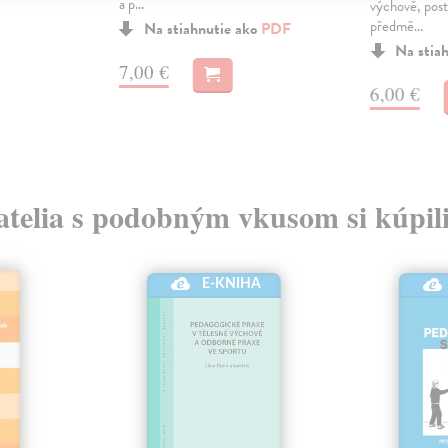
a p...
výchově, post
předmě...
Na stiahnutie ako
PDF
Na stia
7,00 €
6,00 €
atelia s podobným vkusom si kúpili
E-KNIHA