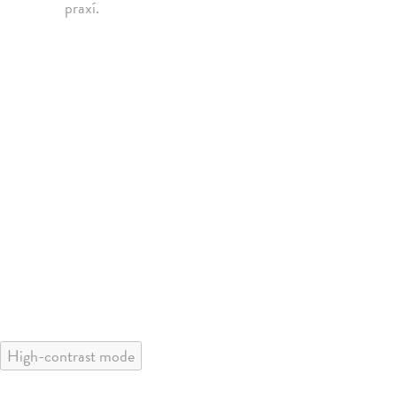
praxí.
High-contrast mode