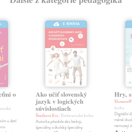
A
E-KNIHA
eťmi o
Ako učiť slovenský
Hry, s
jazyk v logických
Slussaref
súvislostiach
kniha
ronická
Digitální 
Štočková Eva
| Elektronická kniha
méně divok
ním u detí
Autorka pôsobila ako bežný,
nemusejí zt
nciu
špeciálny a školský špeciálny