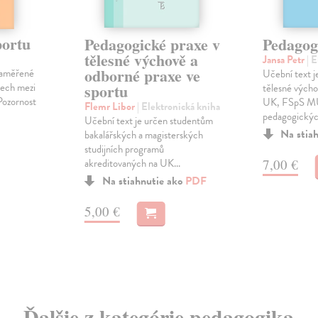
portu
Pedagogické praxe v
Pedagog
tělesné výchově a
Jansa Petr
| 
odborné praxe ve
 zaměřené
Učební text 
tech mezi
sportu
tělesné vých
Pozornost
UK, FSpS M
Flemr Libor
| Elektronická kniha
pedagogických
Učební text je určen studentům
Na stia
bakalářských a magisterských
studijních programů
7,00 €
akreditovaných na UK...
Na stiahnutie ako
PDF
5,00 €
Ďalšie z kategórie pedagogika