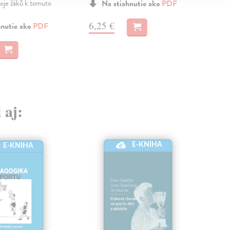
oje žáků k tomuto
Na stiahnutie ako
PDF
a
M
6,25 €
hnutie ako
PDF
5,
 aj:
E-KNIHA
E-KNIHA