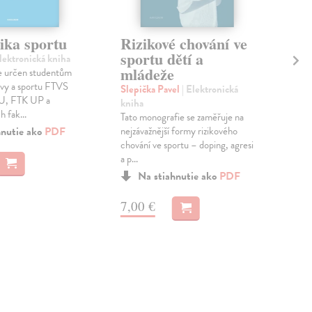
ika sportu
Rizikové chování ve
Ho
sportu dětí a
tě
Elektronická kniha
mládeže
po
je určen studentům
po
ovy a sportu FTVS
Slepička Pavel
| Elektronická
U, FTK UP a
kniha
Cih
 fak...
Tato monografie se zaměřuje na
kni
hnutie ako
PDF
nejzávažnější formy rizikového
Před
chování ve sportu – doping, agresi
pro
a p...
výc
pře
Na stiahnutie ako
PDF
7,00 €
6,