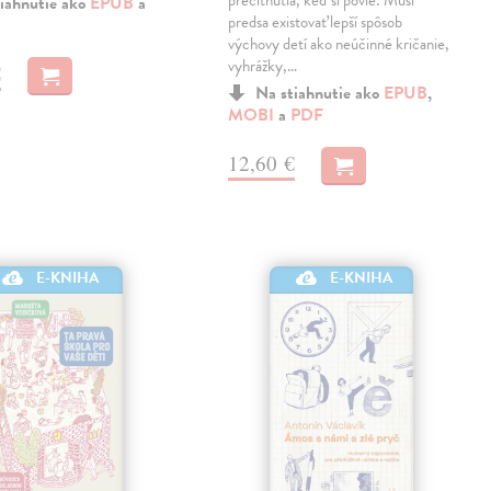
precitnutia, keď si povie: Musí
iahnutie ako
EPUB
a
predsa existovať lepší spôsob
výchovy detí ako neúčinné kričanie,
vyhrážky,…
€
Na stiahnutie ako
EPUB
,
MOBI
a
PDF
12,60 €
E-KNIHA
E-KNIHA