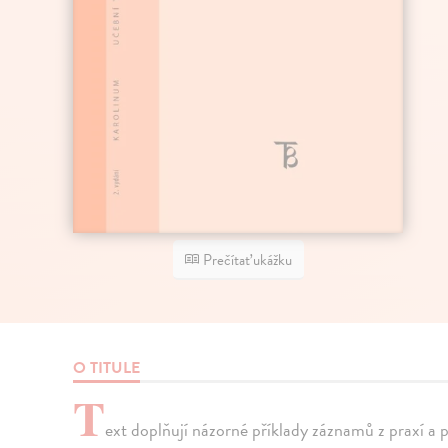
Prečítať ukážku
O TITULE
T
ext doplňují názorné příklady záznamů z praxí a 