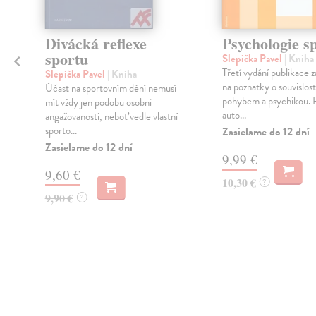
Divácká reflexe
Psychologie s
,
sportu
Slepička Pavel
| Kniha
Třetí vydání publikace
Slepička Pavel
| Kniha
na poznatky o souvislos
Účast na sportovním dění nemusí
pohybem a psychikou. 
mít vždy jen podobu osobní
auto...
angažovanosti, neboť vedle vlastní
sporto...
Zasielame do 12 dní
Zasielame do 12 dní
9,99 €
9,60 €
10,30 €
?
9,90 €
?