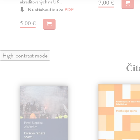
7,00 €
akreditovaných na UK...
Na stiahnutie ako
PDF
5,00 €
High-contrast mode
Čit