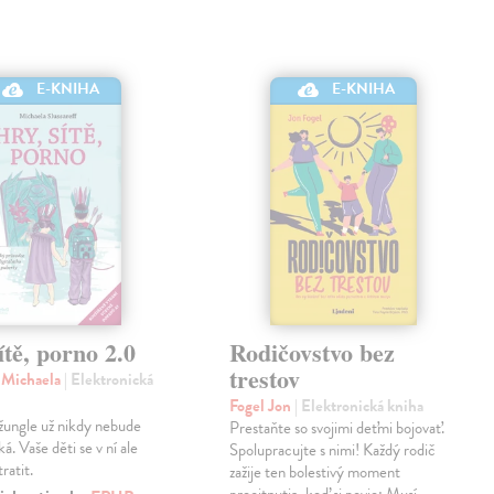
E-KNIHA
E-KNIHA
ítě, porno 2.0
Rodičovstvo bez
trestov
f Michaela
| Elektronická
Fogel Jon
| Elektronická kniha
džungle už nikdy nebude
Prestaňte so svojimi deťmi bojovať.
á. Vaše děti se v ní ale
Spolupracujte s nimi! Každý rodič
ratit.
zažije ten bolestivý moment