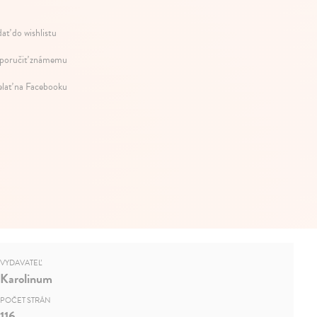
dať do wishlistu
oručiť známemu
elať na Facebooku
VYDAVATEĽ
Karolinum
POČET STRÁN
116