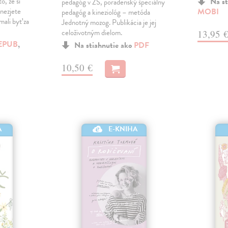
o, že si
Na st
pedagóg v ZŠ, poradenský špeciálny
nezjete
MOBI
pedagóg a kineziológ – metóda
mali byť za
Jednotný mozog. Publikácia je jej
celoživotným dielom.
13,95 
EPUB
,
Na stiahnutie ako
PDF
10,50 €
A
E-KNIHA