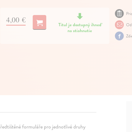
Pri
4,00 €
Titul je dostupný ihneď
Odp
na stiahnutie
Zdi
předtištěné formuláře pro jednotlivé druhy