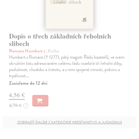
Dopis o třech základních řeholních
slibech
Romans Humbert z
| Kniha
Humbert z Romans († 1277), pátý magistr Řádu kazatelů, ve svém
okružním listu adresovaném celému řádu rozebírá tři řeholní sliby,
poslušnost, chudobu a čistotu, a s nimi spojené ctnosti, pokoru a
trpělivost.…
Zasielame do 12 dní
4,56 €
4,70 €
?
ZOBRAZIŤ ĎALŠIE Z KATEGÓRIE KRESŤANSTVO A JUDAIZMUS