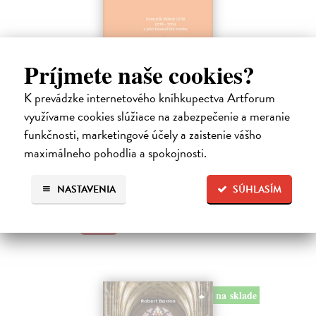
Príjmete naše cookies?
Dominik Mokoš OFM (1718-1776) a jeho
kazateľská tvorba
K prevádzke internetového kníhkupectva Artforum
využívame cookies slúžiace na zabezpečenie a meranie
Škovierová Angela
| Kniha
Ide o titul, ktorým naše vydavateľstvo pokračuje v mapovaní
funkčnosti, marketingové účely a zaistenie vášho
františkánskeho príspevku k našej kultúre. Františkán Dominik
maximálneho pohodlia a spokojnosti.
Mokoš patril medzi najplodnejších a najpozoruhodnejších slovenských
autorov homiletickej…
Zasielame do 14 dní
NASTAVENIA
SÚHLASÍM
18,00 €
na sklade