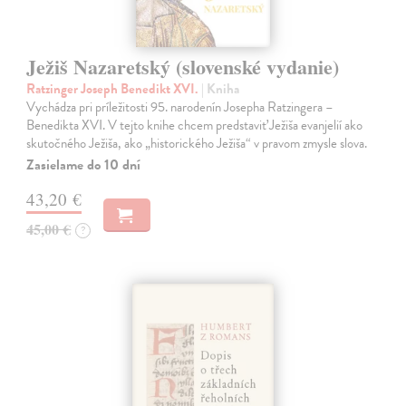
Ježiš Nazaretský (slovenské vydanie)
Ratzinger Joseph Benedikt XVI.
| Kniha
Vychádza pri príležitosti 95. narodenín Josepha Ratzingera –
Benedikta XVI. V tejto knihe chcem predstaviť Ježiša evanjelií ako
skutočného Ježiša, ako „historického Ježiša“ v pravom zmysle slova.
Zasielame do 10 dní
43,20 €
45,00 €
?