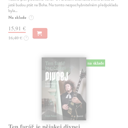
jistě budou ptát na Boha. Na tomto nezpochybnitelném předpokladu
byla…
Na sklade
?
15,91 €
16,40 €
?
na sklade
Ten farář je nějakej divnej