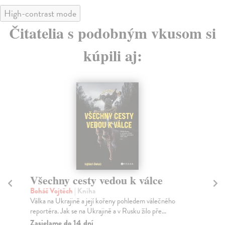
High-contrast mode
Čitatelia s podobným vkusom si
kúpili aj:
Všechny cesty vedou k válce
S
Boháč Vojtěch
| Kniha
Hl
Válka na Ukrajině a její kořeny pohledem válečného
Pro
reportéra. Jak se na Ukrajině a v Rusku žilo pře...
tou
Zasielame do 14 dní
Za