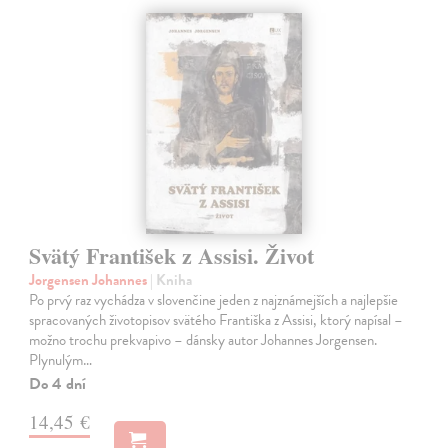
Svätý František z Assisi. Život
Jorgensen Johannes
| Kniha
Po prvý raz vychádza v slovenčine jeden z najznámejších a najlepšie
spracovaných životopisov svätého Františka z Assisi, ktorý napísal –
možno trochu prekvapivo – dánsky autor Johannes Jorgensen.
Plynulým…
Do 4 dní
14,45 €