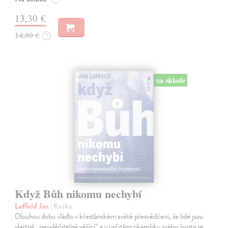
13,30 €
14,00 €
?
na sklade
Když Bůh nikomu nechybí
Loffeld Jan
| Kniha
Dlouhou dobu vládlo v křesťanském světě přesvědčení, že lidé jsou
vlastně „nevyléčitelně věřící“ a v určitém okamžiku svého života se