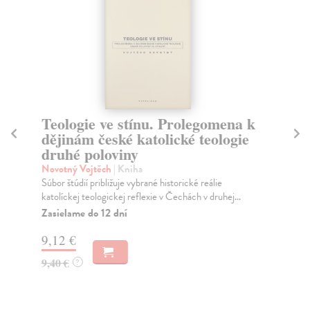
Teologie ve stínu. Prolegomena k
Čí
dějinám české katolické teologie
Ko
druhé poloviny
Aut
kni
Novotný Vojtěch
| Kniha
Do
Súbor štúdií približuje vybrané historické reálie
katolíckej teologickej reflexie v Čechách v druhej...
9,
Zasielame do 12 dní
10
9,12 €
9,40 €
?