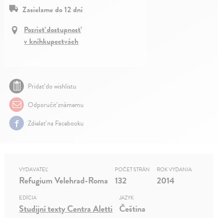
Zasielame do 12 dní
Pozrieť dostupnosť
v kníhkupectvách
Pridať do wishlistu
Odporučiť známemu
Zdielať na Facebooku
VYDAVATEĽ
POČET STRÁN
ROK VYDANIA
Refugium Velehrad-Roma
132
2014
EDÍCIA
JAZYK
Studijní texty Centra Aletti
Čeština