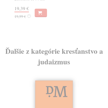
19,39 €
18
19,99 €
18
?
Ďalšie z kategórie kresťanstvo a
judaizmus