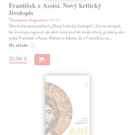
František z Assisi. Nový kritický
životopis
Thompson Augustine
| Kniha
Táto kniha nesie podtitul „Nový kritický životopis“, čím sa nemyslí,
len životopis najnovší, ale skôr nový portrét muža, ktorý je známy ako
svätý František z Assisi. Máme to šťastie, že o Františkovi sa…
Na sklade
?
20,00 €