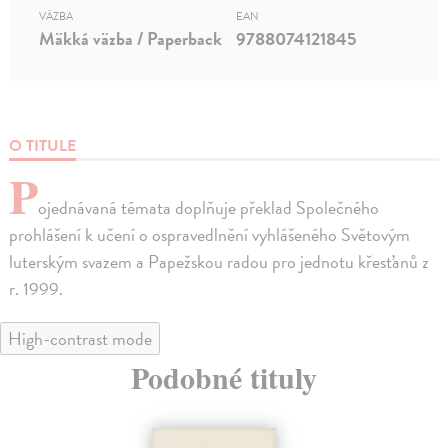
VÄZBA
EAN
Mäkká väzba / Paperback
9788074121845
O TITULE
P
ojednávaná témata doplňuje překlad Společného
prohlášení k učení o ospravedlnění vyhlášeného Světovým
luterským svazem a Papežskou radou pro jednotu křesťanů z
r. 1999.
High-contrast mode
Podobné tituly