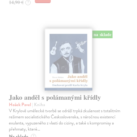
14,90 €
?
na sklade
Jako anděl s polámanými křídly
Hošek Pavel
| Kniha
V Krylově umělecké tvorbě se odráží trpká zkušenost s totalitním
režimem socialistického Československa, s náročnou existencí
exulanta, vypuzeného z vlasti do ciziny, a také s kompromisy a
přehmaty, které…
Na sklade
?