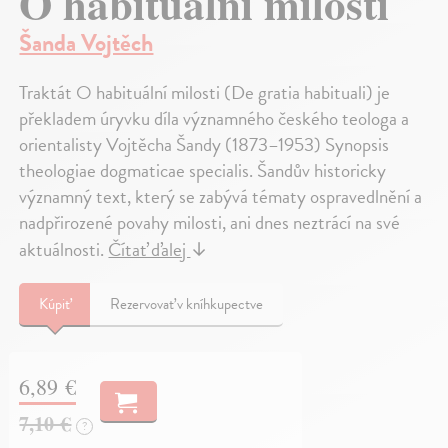
O habituální milosti
Šanda Vojtěch
Traktát O habituální milosti (De gratia habituali) je
překladem úryvku díla významného českého teologa a
orientalisty Vojtěcha Šandy (1873–1953) Synopsis
theologiae dogmaticae specialis. Šandův historicky
významný text, který se zabývá tématy ospravedlnění a
nadpřirozené povahy milosti, ani dnes neztrácí na své
aktuálnosti.
Čítať ďalej
↓
Kúpiť
Rezervovať v kníhkupectve
6,89 €
7,10 €
?