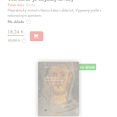
Palán Aleš
| Kniha
Nepraktický mimoň s hlavou kdesi v oblacích. Vypasený prelát s
nekonečným apetitem.
Na sklade
?
18,24 €
18,80 €
?
na sklade