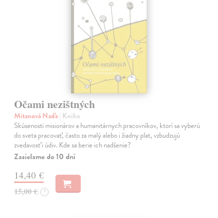
Očami nezištných
Mitanová Naďa
| Kniha
Skúsenosti misionárov a humanitárnych pracovníkov, ktorí sa vyberú
do sveta pracovať, často za malý alebo i žiadny plat, vzbudzujú
zvedavosť i údiv. Kde sa berie ich nadšenie?
Zasielame do 10 dní
14,40 €
15,00 €
?