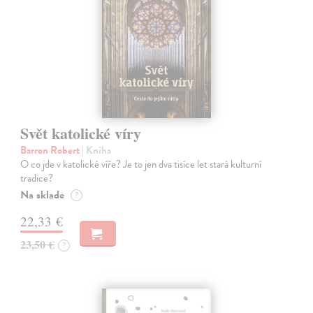
Svět katolické víry
Barron Robert
| Kniha
O co jde v katolické víře? Je to jen dva tisíce let stará kulturní
tradice?
Na sklade
?
22,33 €
23,50 €
?