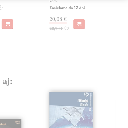
kom...
Na 
Zasielame do 12 dní
?
22
20,08 €
23,
20,70 €
?
 aj: