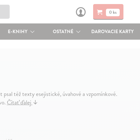
0 ks
E-KNIHY
OSTATNÉ
DAROVACIE KARTY
ot psal též texty esejistické, úvahové a vzpomínkové.
ovo.
Čítať ďalej
↓