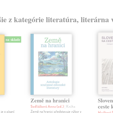
ie z kategórie literatúra, literárna
na sklade
Země na hranici
Slove
ceste
Sedláčková Anna (ed.)
| Kniha
je o písaní
Země na hranici představuje výbor z
Hučková D