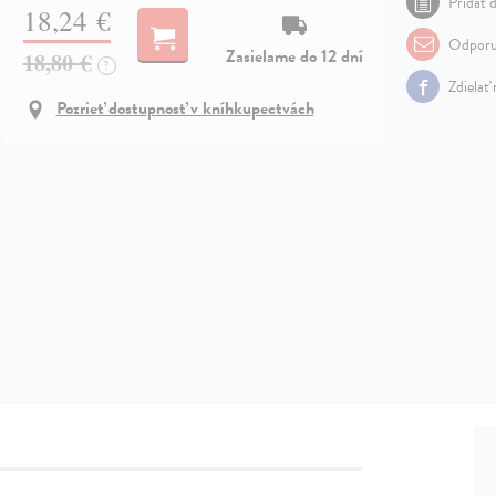
Pridať d
18,24 €
Odporu
Zasielame do 12 dní
18,80 €
?
Zdielať
Pozrieť dostupnosť v kníhkupectvách