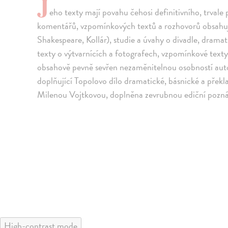
J
eho texty mají povahu čehosi definitivního, trvale
komentářů, vzpomínkových textů a rozhovorů obsahuj
Shakespeare, Kollár), studie a úvahy o divadle, drama
texty o výtvarnících a fotografech, vzpomínkové texty 
obsahově pevně sevřen nezaměnitelnou osobností aut
doplňující Topolovo dílo dramatické, básnické a překla
Milenou Vojtkovou, doplněna zevrubnou ediční poznám
High-contrast mode