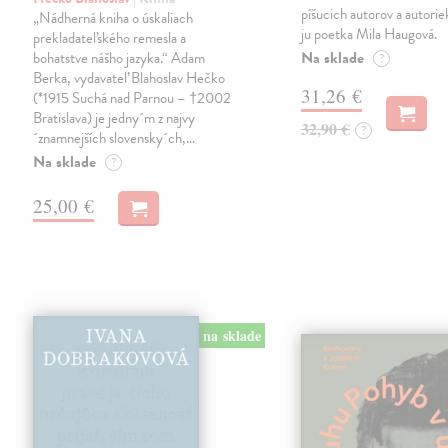
píšucich autorov a autorie
„Nádherná kniha o úskaliach
ju poetka Mila Haugová.
prekladateľského remesla a
Na sklade
bohatstve nášho jazyka.“ Adam
?
Berka, vydavateľ Blahoslav Hečko
31,26 €
(*1915 Suchá nad Parnou – †2002
Bratislava) je jedny´m z najvy
32,90 €
?
´znamnejších slovensky´ch,…
Na sklade
?
25,00 €
na sklade