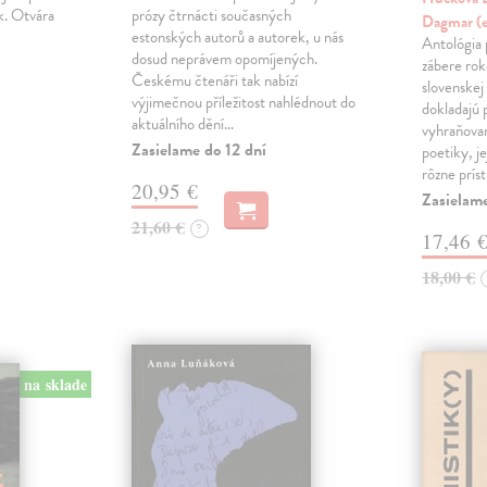
k. Otvára
prózy čtrnácti současných
Dagmar (
estonských autorů a autorek, u nás
Antológia 
dosud neprávem opomíjených.
zábere ro
Českému čtenáři tak nabízí
slovenskej
výjimečnou příležitost nahlédnout do
dokladajú 
aktuálního dění…
vyhraňovan
Zasielame do 12 dní
poetiky, je
rôzne prís
20,95 €
Zasielam
21,60 €
?
17,46 
18,00 €
na sklade