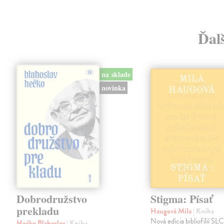
Ďalš
na sklade
novinka
Dobrodružstvo
Stigma: Písať
prekladu
Haugová Mila
| Kniha
Nová edícia bibliofílií SLC 
Hečko Blahoslav
| Kniha