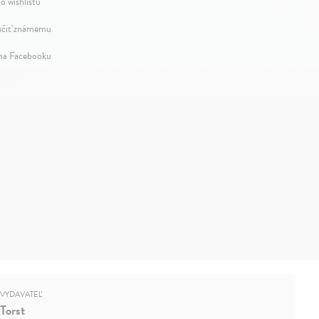
o wishlistu
čiť známemu
 na Facebooku
VYDAVATEĽ
Torst