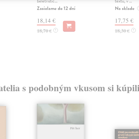
beletristic...
textu, v ...
Zasielame do 12 dní
Na sklade
18,14 €
17,75 €
18,70 €
18,30 €
?
?
atelia s podobným vkusom si kúpili