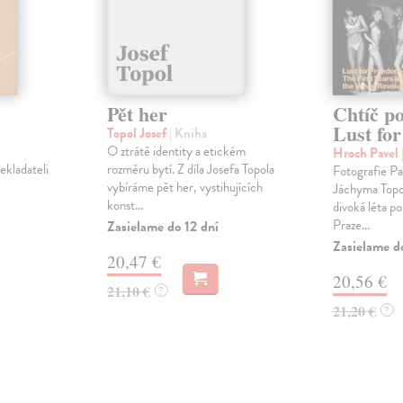
Pět her
Chtíč po
Lust fo
Topol Josef
| Kniha
,
O ztrátě identity a etickém
Hroch Pavel
řekladateli
rozměru bytí. Z díla Josefa Topola
Fotografie Pa
vybíráme pět her, vystihujících
Jáchyma Topo
konst...
divoká léta p
Praze...
Zasielame do 12 dní
Zasielame d
20,47 €
20,56 €
21,10 €
?
21,20 €
?