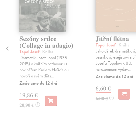
Sezóny srdce
Jitřní flétna
a
(Collage in adagio)
Topol Josef
| Kniha
Jako dárek dramatikovi
Topol Josef
| Kniha
básníkovi, esejistovi a p
Dramatik Josef Topol (1935–
Josefu Topolovi k 80.
2015) v knižním rozhovoru s
narozeninám vydáv...
novinářem Karlem Hvížďalou
hovoří o svém děts...
Zasielame do 12 dní
Zasielame do 12 dní
6,60 €
19,86 €
i
6,80 €
?
20,90 €
?