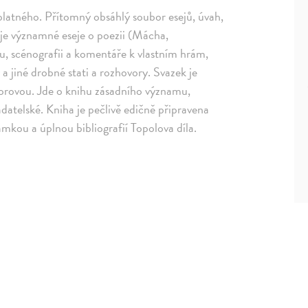
 platného. Přítomný obsáhlý soubor esejů, úvah,
e významné eseje o poezii (Mácha,
tu, scénografii a komentáře k vlastním hrám,
a jiné drobné stati a rozhovory. Svazek je
orovou. Jde o knihu zásadního významu,
datelské. Kniha je pečlivě edičně připravena
kou a úplnou bibliografií Topolova díla.