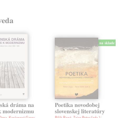
 veda
na sklade
nská dráma na
Poetika novodobej
 k modernizmu
slovenskej literatúry
ana, Kročanová Garay
Bílik René, Zajac Peter (eds.)
|