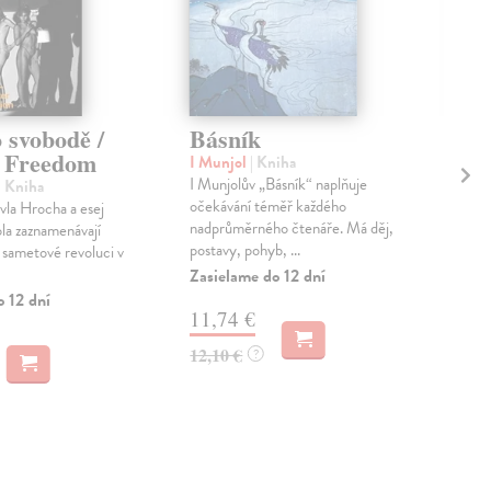
 svobodě /
Básník
Cy
r Freedom
ch
I Munjol
| Kniha
lé
I Munjolův „Básník“ naplňuje
| Kniha
očekávání téměř každého
vla Hrocha a esej
Vác
nadprůměrného čtenáře. Má děj,
la zaznamenávají
Repr
postavy, pohyb, ...
o sametové revoluci v
Vác
Zasielame do 12 dní
pozd
lito
o 12 dní
11,74 €
Zas
12,10 €
?
17
18,