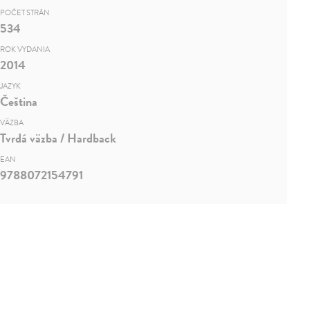
POČET STRÁN
534
ROK VYDANIA
2014
JAZYK
Čeština
VÄZBA
Tvrdá väzba / Hardback
EAN
9788072154791