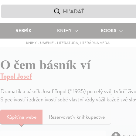
REBRÍK
KNIHY
BOOKS
KNIHY
-
UMENIE
-
LITERATÚRA, LITERÁRNA VEDA
O čem básník ví
Topol Josef
Dramatik a básník Josef Topol (* 1935) po celý svůj tvůrčí živ
S pečlivostí i zdrženlivostí sobě vlastní vždy vážil každé své sl
Kúpiť
na webe
Rezervovať v kníhkupectve