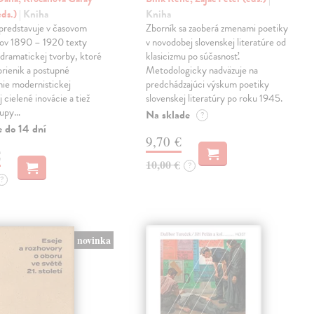
eds.)
| Kniha
Kniha
predstavuje v časovom
Zborník sa zaoberá zmenami poetiky
kov 1890 – 1920 texty
v novodobej slovenskej literatúre od
 dramatickej tvorby, ktoré
klasicizmu po súčasnosť.
prienik a postupné
Metodologicky nadväzuje na
ie modernistickej
predchádzajúci výskum poetiky
j cielené inovácie a tiež
slovenskej literatúry po roku 1945.
tupy…
Na sklade
?
e do 14 dní
9,70 €
€
10,00 €
?
?
novinka