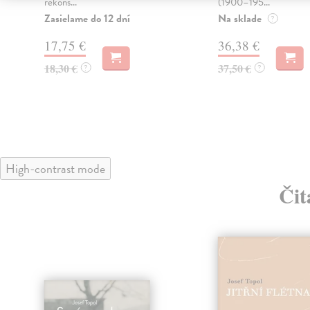
rekons...
(1900–195...
Zasielame do 12 dní
Na sklade
?
17,75 €
36,38 €
18,30 €
37,50 €
?
?
High-contrast mode
Čit