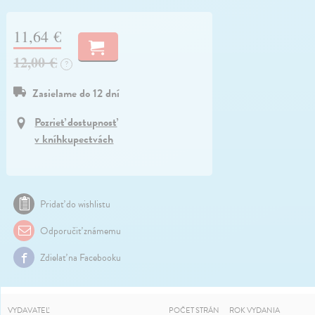
11,64 €
12,00 €
?
Zasielame do 12 dní
Pozrieť dostupnosť
v kníhkupectvách
Pridať do wishlistu
Odporučiť známemu
Zdielať na Facebooku
VYDAVATEĽ
POČET STRÁN
ROK VYDANIA