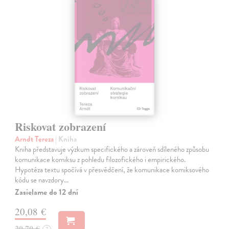
Riskovat zobrazení
Arndt Tereza
| Kniha
Kniha představuje výzkum specifického a zároveň sdíleného způsobu
komunikace komiksu z pohledu filozofického i empirického.
Hypotéza textu spočívá v přesvědčení, že komunikace komiksového
kódu se navzdory…
Zasielame do 12 dní
20,08 €
20,70 €
?