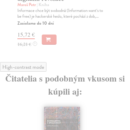
Fot
Mareš Petr
| Kniha
utv
Informace chce být svobodná (Information want‘s to
be free) je hackerské heslo, které pochází z dob,...
Na
Zasielame do 10 dní
11
15,72 €
11
16,21 €
?
High-contrast mode
Čitatelia s podobným vkusom si
kúpili aj: