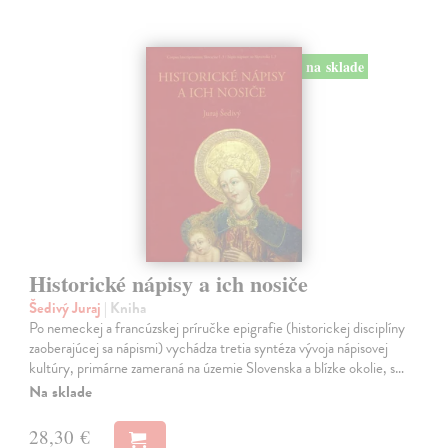
na sklade
Historické nápisy a ich nosiče
Šedivý Juraj
| Kniha
Po nemeckej a francúzskej príručke epigrafie (historickej disciplíny
zaoberajúcej sa nápismi) vychádza tretia syntéza vývoja nápisovej
kultúry, primárne zameraná na územie Slovenska a blízke okolie, s…
Na sklade
28,30 €