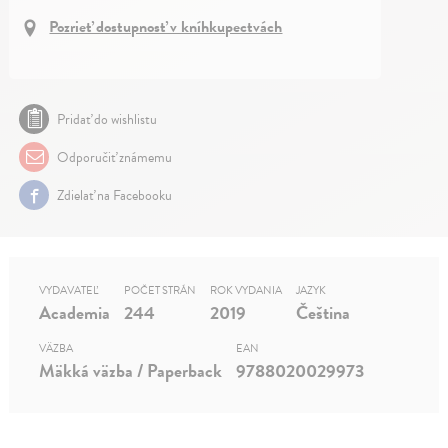
Pozrieť dostupnosť v kníhkupectvách
Pridať do wishlistu
Odporučiť známemu
Zdielať na Facebooku
VYDAVATEĽ
POČET STRÁN
ROK VYDANIA
JAZYK
Academia
244
2019
Čeština
VÄZBA
EAN
Mäkká väzba / Paperback
9788020029973