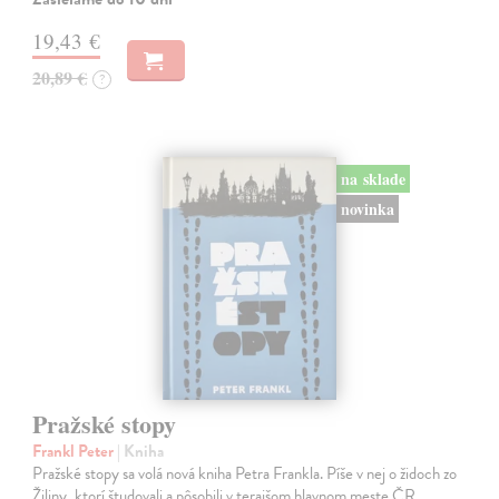
19,43 €
20,89 €
?
na sklade
novinka
Pražské stopy
Frankl Peter
| Kniha
Pražské stopy sa volá nová kniha Petra Frankla. Píše v nej o židoch zo
Žiliny, ktorí študovali a pôsobili v terajšom hlavnom meste ČR.