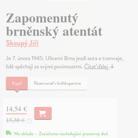
Zapomenutý
brněnský atentát
Skoupý Jiří
Je 7. února 1945. Ulicemi Brna jezdí auta a tramvaje,
lidé spěchají za svými povinnostmi.
Čítať ďalej
↓
Kúpiť
Rezervovať v kníhkupectve
14,54 €
15,30 €
?
Na sklade – Zasielame nasledujúci pracovný deň