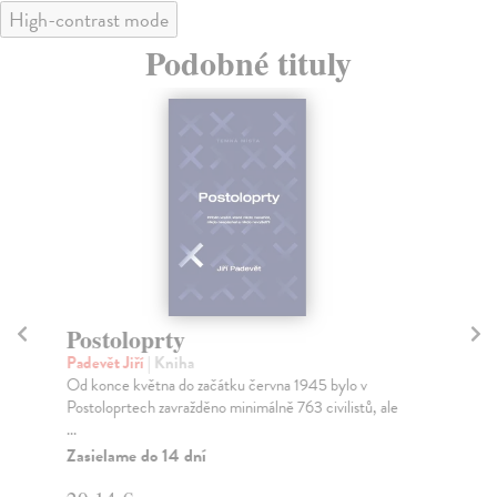
High-contrast mode
Podobné tituly
Postoloprty
Po
Padevět Jiří
| Kniha
Pla
Od konce května do začátku června 1945 bylo v
Poz
Postoloprtech zavražděno minimálně 763 civilistů, ale
for
...
Za
Zasielame do 14 dní
14