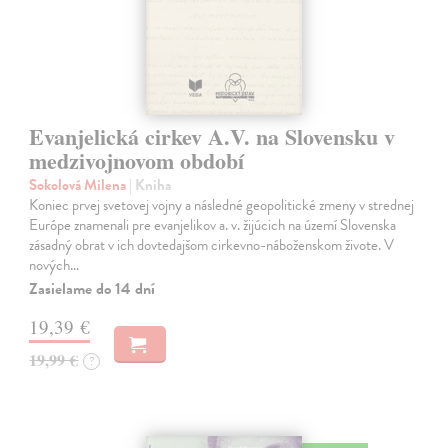
Evanjelická cirkev A.V. na Slovensku v
medzivojnovom období
Sokolová Milena
| Kniha
Koniec prvej svetovej vojny a následné geopolitické zmeny v strednej
Európe znamenali pre evanjelikov a. v. žijúcich na území Slovenska
zásadný obrat v ich dovtedajšom cirkevno-náboženskom živote. V
nových…
Zasielame do 14 dní
19,39 €
19,99 €
?