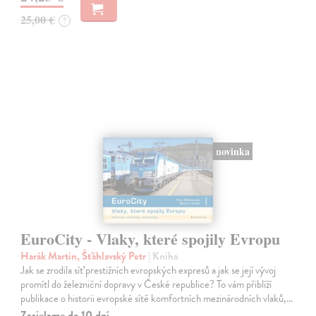
25,00 €
?
novinka
EuroCity - Vlaky, které spojily Evropu
Harák Martin, Šťáhlavský Petr
| Kniha
Jak se zrodila síť prestižních evropských expresů a jak se její vývoj
promítl do železniční dopravy v České republice? To vám přiblíží
publikace o historii evropské sítě komfortních mezinárodních vlaků,…
Zasielame do 10 dní