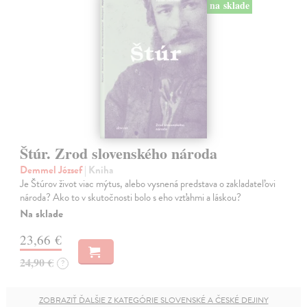
na sklade
Štúr. Zrod slovenského národa
Demmel József
| Kniha
Je Štúrov život viac mýtus, alebo vysnená predstava o zakladateľovi
národa? Ako to v skutočnosti bolo s eho vzťahmi a láskou?
Na sklade
23,66 €
24,90 €
?
ZOBRAZIŤ ĎALŠIE Z KATEGÓRIE SLOVENSKÉ A ČESKÉ DEJINY