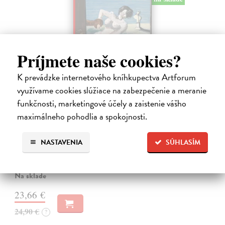
Príjmete naše cookies?
K prevádzke internetového kníhkupectva Artforum
využívame cookies slúžiace na zabezpečenie a meranie
funkčnosti, marketingové účely a zaistenie vášho
Studne mútne
maximálneho pohodlia a spokojnosti.
Getting Peter
| Kniha
Sú ikonickými postavami našej kultúry. Postavili im sochy a
NASTAVENIA
SÚHLASÍM
pomenovali po nich ulice, majú svoje nespochybniteľné miesto v
lexikónoch literatúry aj učebniciach, slovenské moderné umenie sa
bez nich nedá…
Na sklade
23,66 €
24,90 €
?