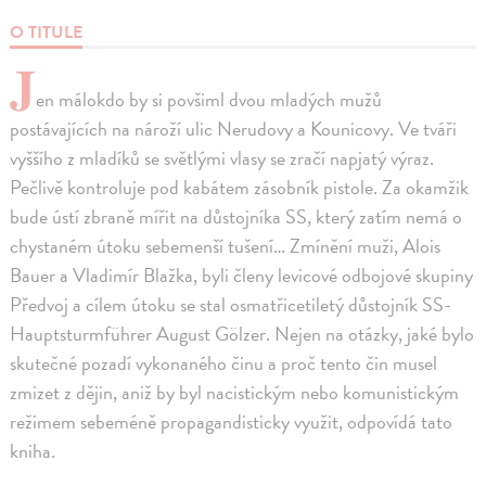
O TITULE
J
en málokdo by si povšiml dvou mladých mužů
postávajících na nároží ulic Nerudovy a Kounicovy. Ve tváři
vyššího z mladíků se světlými vlasy se zračí napjatý výraz.
Pečlivě kontroluje pod kabátem zásobník pistole. Za okamžik
bude ústí zbraně mířit na důstojníka SS, který zatím nemá o
chystaném útoku sebemenší tušení… Zmínění muži, Alois
Bauer a Vladimír Blažka, byli členy levicové odbojové skupiny
Předvoj a cílem útoku se stal osmatřicetiletý důstojník SS-
Hauptsturmführer August Gölzer. Nejen na otázky, jaké bylo
skutečné pozadí vykonaného činu a proč tento čin musel
zmizet z dějin, aniž by byl nacistickým nebo komunistickým
režimem sebeméně propagandisticky využit, odpovídá tato
kniha.