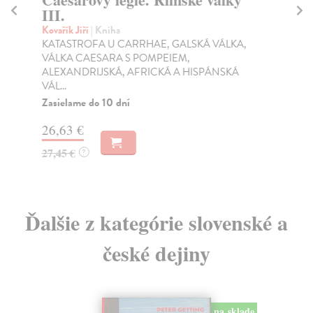
III.
Ště
Kdy
Kovařík Jiří
| Kniha
sta
KATASTROFA U CARRHAE, GALSKÁ VÁLKA,
nen
VÁLKA CAESARA S POMPEIEM,
ALEXANDRIJSKÁ, AFRICKÁ A HISPÁNSKÁ
Za
VÁL...
8,
Zasielame do 10 dní
8,
26,63 €
27,45 €
?
Ďalšie z kategórie slovenské a
české dejiny
na sklade