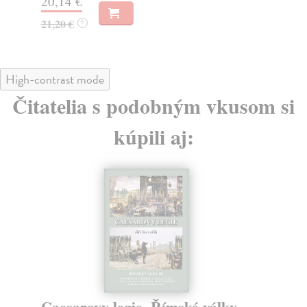
20,14 €
14
21,20 €
?
High-contrast mode
Čitatelia s podobným vkusom si
kúpili aj:
Caesarovy legie. Římské války
Mí