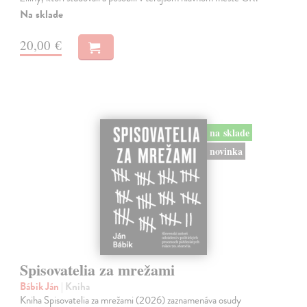
Na sklade
20,00 €
na sklade
novinka
Spisovatelia za mrežami
Bábik Ján
| Kniha
Kniha Spisovatelia za mrežami (2026) zaznamenáva osudy