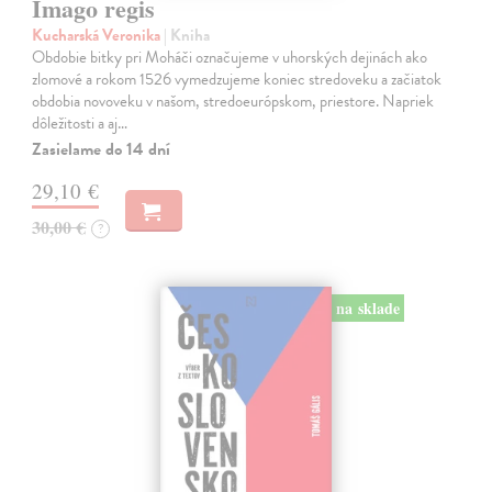
Imago regis
Kucharská Veronika
| Kniha
Obdobie bitky pri Moháči označujeme v uhorských dejinách ako
zlomové a rokom 1526 vymedzujeme koniec stredoveku a začiatok
obdobia novoveku v našom, stredoeurópskom, priestore. Napriek
dôležitosti a aj…
Zasielame do 14 dní
29,10 €
30,00 €
?
na sklade