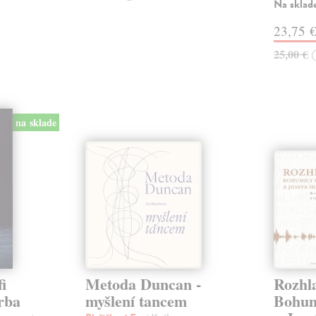
Na sklad
23,75 
25,00 €
na sklade
i
Metoda Duncan -
Rozhl
orba
myšlení tancem
Bohum