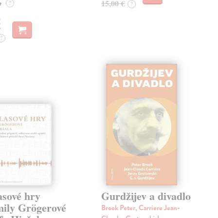
e
15,00 €
?
?
€
?
asové hry
Gurdžijev a divadlo
ily Grögerové
Brook Peter, Carriere Jean-