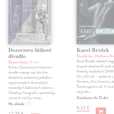
Dezorzovo lútkové
Karel Brožek
divadlo
Dvořák Jan, Malíková N
Karel Brožek náležel k leg
Dezorz Gejza
| Kniha
skupině absolventů nově z
Kniha o Dezorzovom lútkovom
Katedry loutkářství DA
divadle mapuje viac ako dve
50. a 60. let – společně s
desaťročia existencie jedného z
Herzem, Jiřím Srncem, 
najvýraznejších slovenských
Švankmajerem ad. V roce 
nezávislých bábkových súborov.
na jevišti…
Obsahuje fotografie, spomienky,
Zasielame do 12 dní
výtvarné návrhy, texty…
Na sklade
?
9,12 €
17,75 €