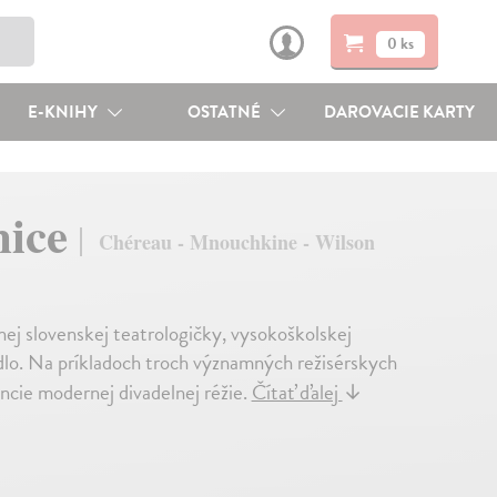
0 ks
E-KNIHY
OSTATNÉ
DAROVACIE KARTY
nice
Chéreau - Mnouchkine - Wilson
j slovenskej teatrologičky, vysokoškolskej
dlo. Na príkladoch troch významných režisérskych
ncie modernej divadelnej réžie.
Čítať ďalej
↓