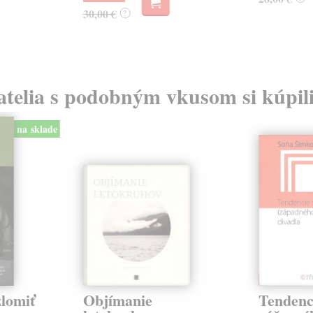
30,00 €
?
atelia s podobným vkusom si kúpili
na sklade
zlomiť
Objímanie
Tendenc