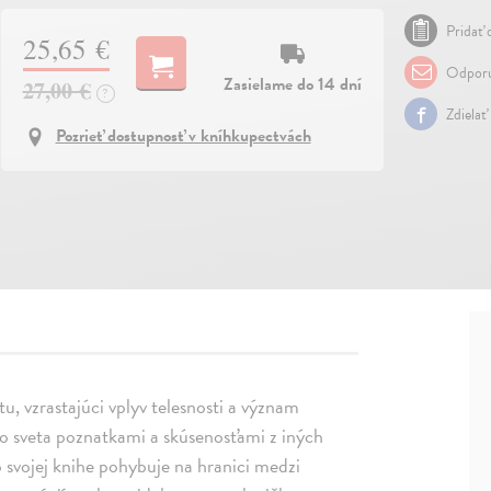
Pridať 
25,65 €
Odporu
Zasielame do 14 dní
27,00 €
?
Zdielať
Pozrieť dostupnosť v kníhkupectvách
u, vzrastajúci vplyv telesnosti a význam
ho sveta poznatkami a skúsenosťami z iných
 svojej knihe pohybuje na hranici medzi