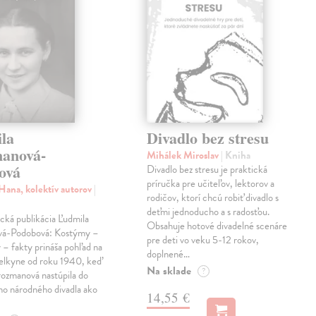
la
Divadlo bez stresu
anová-
Mihálek Miroslav
| Kniha
ová
Divadlo bez stresu je praktická
príručka pre učiteľov, lektorov a
Hana, kolektív autorov
|
rodičov, ktorí chcú robiť divadlo s
deťmi jednoducho a s radosťou.
cká publikácia Ľudmila
Obsahuje hotové divadelné scenáre
vá-Podobová: Kostýmy –
pre deti vo veku 5-12 rokov,
– fakty prináša pohľad na
doplnené…
elkyne od roku 1940, keď
Na sklade
?
rozmanová nastúpila do
ho národného divadla ako
14,55 €