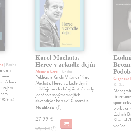
Karol Machata.
Ľudmi
Herec v zrkadle dejín
Brozm
ina
| Kniha
Podob
endární
Mišovic Karol
| Kniha
řízené
Publikácia Karola Mišovica "Karol
Cigánová 
MU přelomu
Machata. Herec v zrkadle dejín"
Kniha
 Jurajem
približuje umelecké aj životné osudy
Monografi
Janem
jedného z najvýznamnejších
Brozmano
1959 stál
slovenských hercov 20. storočia.
spomienky 
Na sklade
?
tvorbu um
Ľudmila B
27,55 €
Slovenské
vedúca…
29,00 €
?