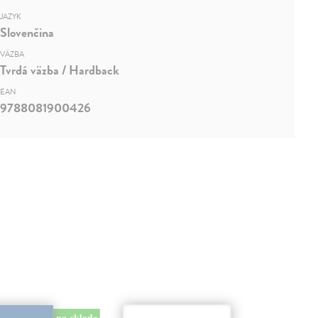
JAZYK
Slovenčina
VÄZBA
Tvrdá väzba / Hardback
EAN
9788081900426
na sklade