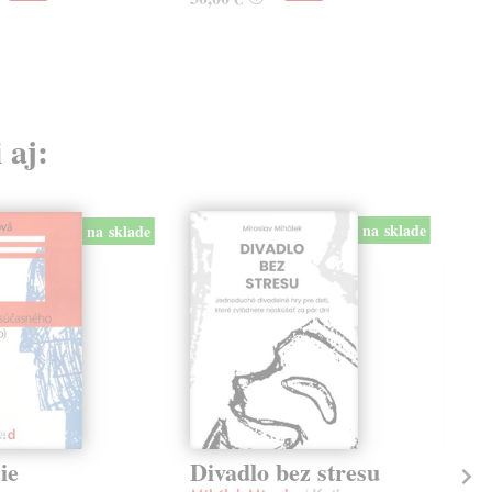
25,
 aj:
na sklade
na sklade
ie
Divadlo bez stresu
De