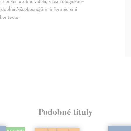
scenácií osobne videla, a teatrologičkou-
lad dopĺňať všeobecnejšími informáciami
 kontextu.
Podobné tituly
na sklade