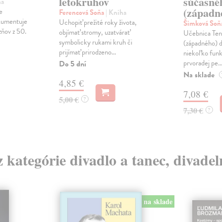
letokruhov
súčasné
ha
(západn
e
Ferencová Soňa
| Kniha
okumentuje
Uchopiť prežité roky života,
Šimková Soň
zňov z 50.
objímať stromy, uzatvárať
Učebnica Ten
symbolicky rukami kruh či
(západného) d
prijímať prirodzeno...
niekoľko funk
prvoradej pe..
Do 5 dní
Na sklade
4,85 €
7,08 €
5,00 €
?
7,30 €
?
z kategórie divadlo a tanec, divade
na sklade