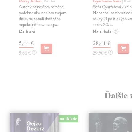
Rákay Anton
| Kniha
Gyarfašová Soňa
| Kni
.
Autor v najnovšom románe,
Soňa Gyarfašová v knih
podobne ako v celom svojom
Nenechali sa zlomiť d
diele, na pozadí dnešného
osudy 21 politických vä
nepokojného sveta s p...
rokov 20. ...
Do 5 dní
Na sklade
?
5,44 €
28,41 €
5,61 €
29,90 €
?
?
Ďalšie 
na sklade