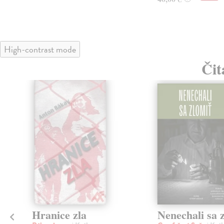
High-contrast mode
Čit
klade
Hranice zla
Nenechali sa 