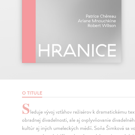
O TITULE
S
leduje vývoj vzťahov režisérov k dramatickému text
obradnej divadelnosti, ale aj ovplyvňovanie divadelné
kultúr aj iných umeleckých médií. Soňa Šimková sa vo