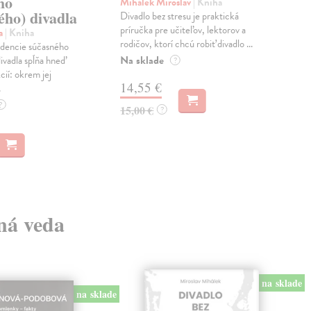
ho
di
Mihálek Miroslav
| Kniha
ého) divadla
Divadlo bez stresu je praktická
Dez
príručka pre učiteľov, lektorov a
Kni
a
| Kniha
rodičov, ktorí chcú robiť divadlo ...
diva
dencie súčasného
desa
Na sklade
ivadla spĺňa hneď
?
najv
cií: okrem jej
14,55 €
.
Na 
?
15,00 €
?
17
18,
lná veda
na sklade
na sklade