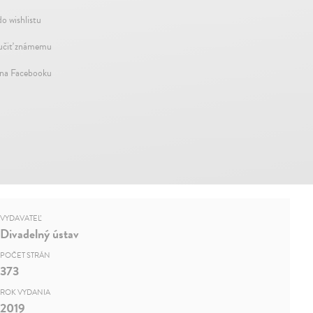
do wishlistu
čiť známemu
 na Facebooku
VYDAVATEĽ
Divadelný ústav
POČET STRÁN
373
ROK VYDANIA
2019