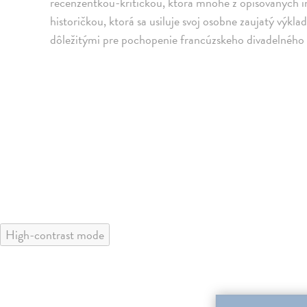
recenzentkou-kritičkou, ktorá mnohé z opisovaných in
historičkou, ktorá sa usiluje svoj osobne zaujatý výk
dôležitými pre pochopenie francúzskeho divadelného
High-contrast mode