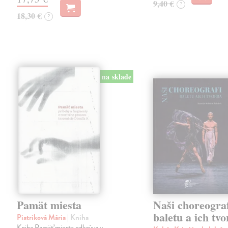
9,40 €
?
18,30 €
?
na sklade
Pamät miesta
Naši choreograf
baletu a ich tv
Piatriková Mária
| Kniha
Kniha Pamäť miesta odkrýva v