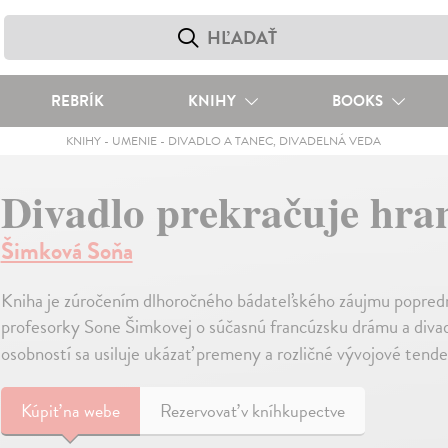
REBRÍK
KNIHY
BOOKS
KNIHY
-
UMENIE
-
DIVADLO A TANEC, DIVADELNÁ VEDA
Divadlo prekračuje hra
Šimková Soňa
Kniha je zúročením dlhoročného bádateľského záujmu popredne
profesorky Sone Šimkovej o súčasnú francúzsku drámu a diva
osobností sa usiluje ukázať premeny a rozličné vývojové tende
Kúpiť
na webe
Rezervovať v kníhkupectve