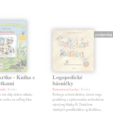
predpredaj
rtko - Kniha s
Logopedické
tkami
básničky
eněk
| Kniha
Kačmárová Lenka
| Kniha
 má vždy dobrú náladu.
Kniha je určená deťom, ktoré majú
je vonku na veľkej lúke.
problémy s výslovnosťou artikulačne
náročnej hlásky R. Nadchne
všetkých predškolákov aj školákov,