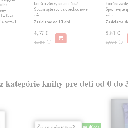
ktorú si všetky deti obľúbia!
ktorú si všetk
Kniha
Spoznávajte spolu s ovečkou nové
Spoznávajte s
námy
zvie...
zvier...
 Le Kvet
Zasielame do 10 dní
Zasielame d
 a zostavil
4,37 €
5,81 €
4,50 €
5,99 €
?
?
 z kategórie knihy pre deti od 0 do 
na sklade