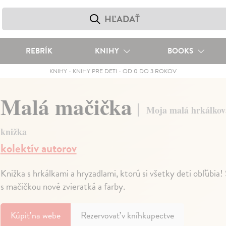
REBRÍK
KNIHY
BOOKS
KNIHY
-
KNIHY PRE DETI
-
OD 0 DO 3 ROKOV
Malá mačička
Moja malá hrkálkov
knižka
kolektív autorov
Knižka s hrkálkami a hryzadlami, ktorú si všetky deti obľúbia!
s mačičkou nové zvieratká a farby.
Kúpiť
na webe
Rezervovať v kníhkupectve