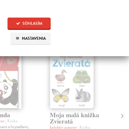
SÚHLASÍM
 aj:
NASTAVENIA
anda
Moja malá knižka
Mo
Zvieratá
F
orov
| Kniha
lkami a hryzadlami,
kolektív autorov
| Kniha
kol