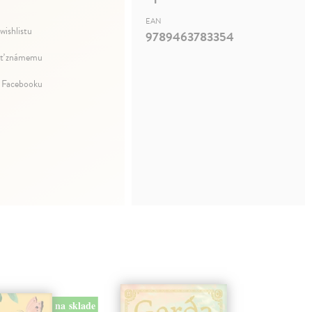
EAN
wishlistu
9789463783354
ť známemu
a Facebooku
na sklade