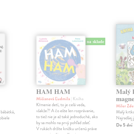
na sklade
HAM HAM
Malý k
magne
Mičianová Ľudmila
| Kniha
Kŕmenie detí, to je celá veda,
Miler Zd
všakže?! A čo ešte len rozprávanie,
 bábätká,
Malý krtko
to tiež nie je až také jednoduché, ako
obiele
Najradšej 
by sa mohlo na prvý pohľad zdať.
Do 5 dní
V rukách držíte knižku určenú práve