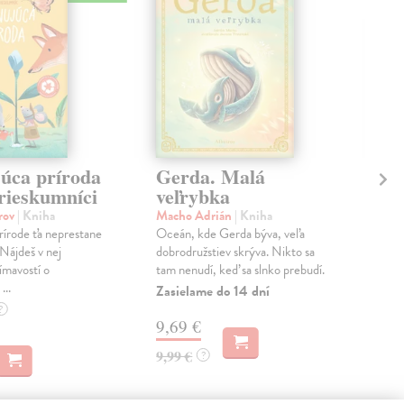
júca príroda
Gerda. Malá
Vs
prieskumníci
veľrybka
vč
orov
| Kniha
Macho Adrián
| Kniha
Sch
prírode ťa neprestane
Oceán, kde Gerda býva, veľa
Kone
Nájdeš v nej
dobrodružstiev skrýva. Nikto sa
usil
ímavostí o
tam nenudí, keď sa slnko prebudí.
peľ 
...
Pom.
Zasielame do 14 dní
Do 
?
9,69 €
7,
9,99 €
?
7,9