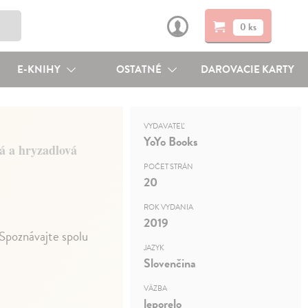
0 ks
E-KNIHY
OSTATNÉ
DAROVACIE KARTY
VYDAVATEĽ
YoYo Books
á a hryzadlová
POČET STRÁN
20
ROK VYDANIA
2019
 Spoznávajte spolu
JAZYK
Slovenčina
VÄZBA
leporelo