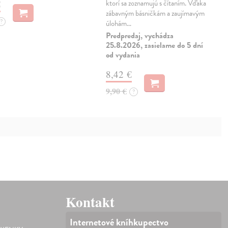
€
ktorí sa zoznamujú s čítaním. Vďaka
zábavným básničkám a zaujímavým
?
úlohám…
Predpredaj, vychádza
25.8.2026, zasielame do 5 dní
od vydania
8,42 €
9,90 €
?
Kontakt
Internetové kníhkupectvo