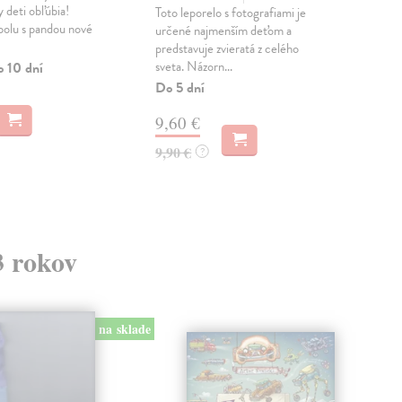
y deti obľúbia!
Toto leporelo s fotografiami je
Toto
polu s pandou nové
určené najmenším deťom a
urč
predstavuje zvieratá z celého
pre
sveta. Názorn...
zvie
o 10 dní
Do 5 dní
Do 
9,60 €
9,
9,90 €
9,9
?
3 rokov
na sklade