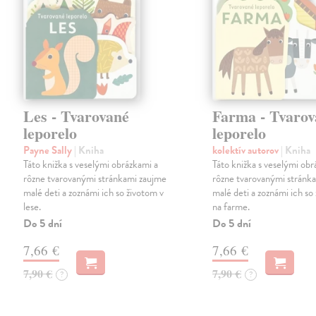
Les - Tvarované
Farma - Tvarov
leporelo
leporelo
Payne Sally
| Kniha
kolektív autorov
| Kniha
Táto knižka s veselými obrázkami a
Táto knižka s veselými obr
rôzne tvarovanými stránkami zaujme
rôzne tvarovanými stránk
malé deti a zoznámi ich so životom v
malé deti a zoznámi ich so
lese.
na farme.
Do 5 dní
Do 5 dní
7,66 €
7,66 €
7,90 €
7,90 €
?
?