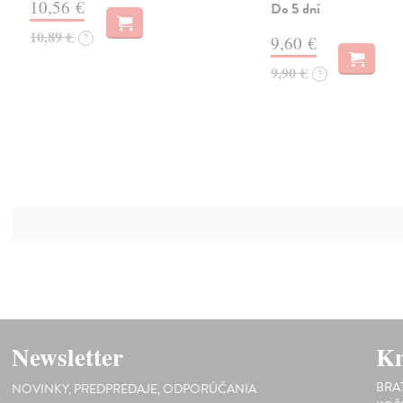
10,56 €
Do 5 dní
10,89 €
?
9,60 €
9,90 €
?
Newsletter
Kn
BRA
NOVINKY, PREDPREDAJE, ODPORÚČANIA