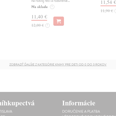
na rozvoj reči a rozšírenie…
11,54 
Na sklade
?
11,90 €
11,40 €
12,00 €
?
ZOBRAZIŤ ĎALŠIE Z KATEGÓRIE KNIHY PRE DETI OD 0 DO 3 ROKOV
íhkupectvá
Informácie
TISLAVA
DORUČENIE A PLATBA