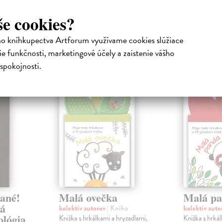
še cookies?
ho kníhkupectva Artforum využívame cookies slúžiace
atelia s podobným vkusom si kúpili
e funkčnosti, marketingové účely a zaistenie vášho
spokojnosti.
na sklade
zané!
Malá ovečka
Malá p
ká
kolektív autorov
| Kniha
kolektív aut
ológia
Knižka s hrkálkami a hryzadlami,
Knižka s hrká