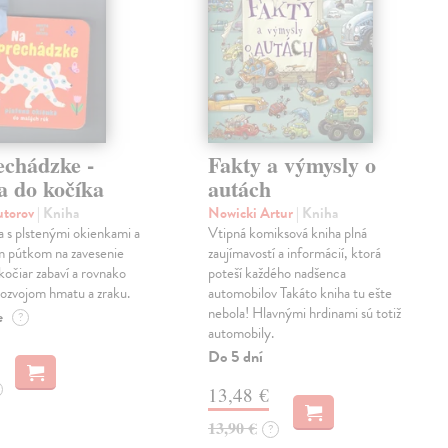
echádzke -
Fakty a výmysly o
a do kočíka
autách
autorov
| Kniha
Nowicki Artur
| Kniha
a s plstenými okienkami a
Vtipná komiksová kniha plná
m pútkom na zavesenie
zaujímavostí a informácií, ktorá
kočiar zabaví a rovnako
poteší každého nadšenca
ozvojom hmatu a zraku.
automobilov Takáto kniha tu ešte
nebola! Hlavnými hrdinami sú totiž
e
?
automobily.
Do 5 dní
13,48 €
13,90 €
?