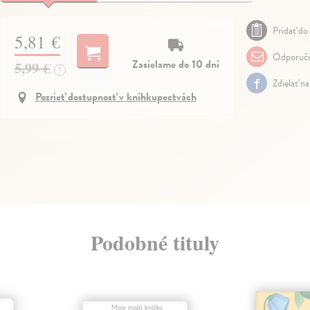
Pridať do 
5,81 €
Odporuči
Zasielame do 10 dní
5,99 €
?
Zdielať n
Pozrieť dostupnosť v kníhkupectvách
Podobné tituly