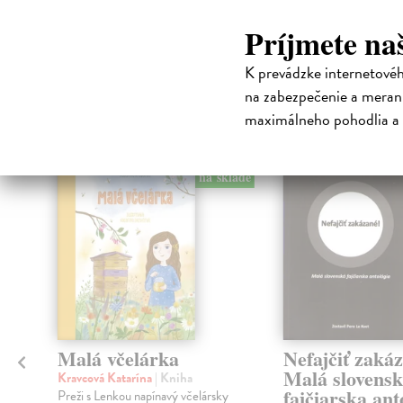
Príjmete na
High-contrast mode
K prevádzke internetové
Čit
na zabezpečenie a merani
maximálneho pohodlia a 
na sklade
Malá včelárka
Nefajčiť zaká
Malá slovens
Kravcová Katarína
| Kniha
fajčiarska ant
Preži s Lenkou napínavý včelársky