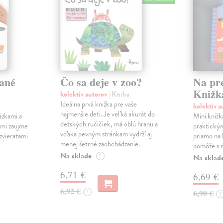
ané
Čo sa deje v zoo?
Na pr
Knižk
kolektív autorov
| Kniha
Ideálna prvá knižka pre vaše
kolektív 
najmenšie deti. Je veľká akurát do
ázkami a
Mini knižk
detských ručičiek, má oblú hranu a
ami zaujme
praktický
vďaka pevným stránkam vydrží aj
 zvieratami
priamo na 
menej šetrné zaobchádzanie.
pomôže s r
Na sklade
?
Na sklad
6,71 €
6,69 €
6,92 €
?
6,90 €
?