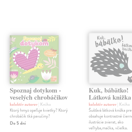
Spoznaj dotykom -
Kuk, bábätko!
veselých chrobáčikov
Látková knižka
kolektív autorov
| Kniha
kolektív autorov
| Kniha
Ktorý hmyz opeľuje kvietky? Ktorý
Šušťavá látková knižka pre
chrobáčik tká pavučiny?
obsahuje kontrastné čiern
ilustrácie zvierat, ako
Do 5 dní
veľryba,mačka, včielka.