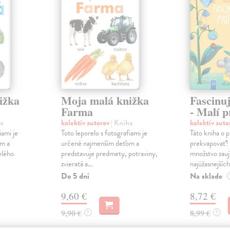
ižka
Moja malá knižka
Fascinu
Farma
- Malí 
a
kolektív autorov
| Kniha
kolektív aut
iami je
Toto leporelo s fotografiami je
Táto kniha o 
m a
určené najmenším deťom a
prekvapovať! 
elého
predstavuje predmety, potraviny,
množstvo zauj
zvieratá a...
najúžasnejších 
Do 5 dní
Na sklade
9,60 €
8,72 €
9,90 €
8,99 €
?
?