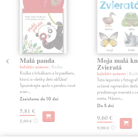
klade
Malá panda
Moja malá kn
Zvieratá
kolektív autorov
| Kniha
Knižka s hrkálkami a hryzadlami,
kolektív autorov
| Knih
ktorú si všetky deti obľúbia!
Toto leporelo s fotograf
Spoznávajte spolu s pandou nové
určené najmenším deťo
zvier...
predstavuje zvieratá z c
sveta. Názorn...
Zasielame do 10 dní
Do 5 dní
5,81 €
9,60 €
5,99 €
?
9,90 €
?