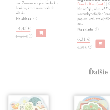
rok! Zoznám sa s predškoláčkou
a
Pero Le Kvet (zost.)
| 
Lenkou, ktorá sa narodila do
Kto nefajčí, oľutuje! Z
včelá...
slovenskýnefajčiar Pero
Na sklade
popustil uzdu svojej vášni
?
ce...
14,45 €
Na sklade
?
14,90 €
?
6,31 €
6,50 €
?
Ďalšie