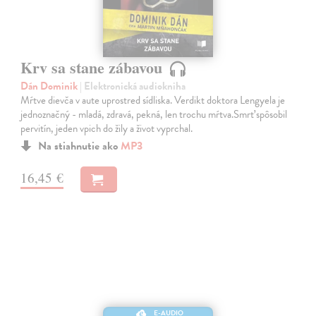
Krv sa stane zábavou
Dán Dominik
| Elektronická audiokniha
Mŕtve dievča v aute uprostred sídliska. Verdikt doktora Lengyela je
jednoznačný - mladá, zdravá, pekná, len trochu mŕtva.Smrť spôsobil
pervitín, jeden vpich do žily a život vyprchal.
Na stiahnutie ako
MP3
16,45 €
E-AUDIO