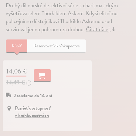
Druhý díl norské detektivní série s charismatickým
vyšetřovatelem Thorkildem Askem. Kdysi elitnímu
policejnímu důstojníkovi Thorkildu Askemu osud
servíroval jednu pohromu za druhou.
Čítať ďalej
↓
Kúpiť
Rezervovať v kníhkupectve
14,06 €
14,49 €
?
Zasielame do 14 dní
Pozrieť dostupnosť
v kníhkupectvách