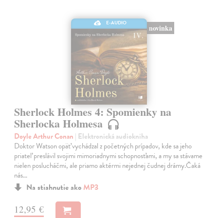
E-AUDIO
novinka
Sherlock Holmes 4: Spomienky na
Sherlocka Holmesa
Doyle Arthur Conan
| Elektronická audiokniha
Doktor Watson opäť vychádzal z početných prípadov, kde sa jeho
priateľ preslávil svojimi mimoriadnymi schopnosťami, a my sa stávame
nielen poslucháčmi, ale priamo aktérmi nejednej čudnej drámy.Čaká
nás…
Na stiahnutie ako
MP3
12,95 €