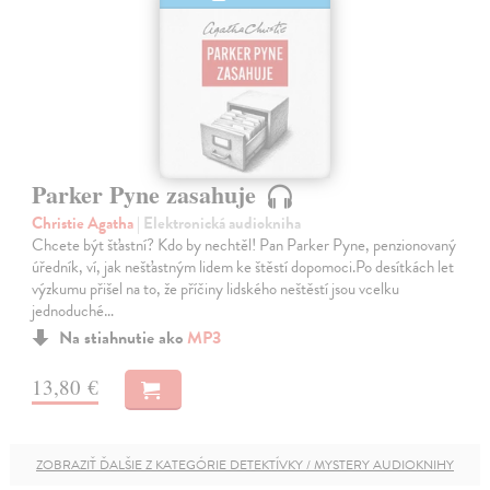
Parker Pyne zasahuje
Christie Agatha
| Elektronická audiokniha
Chcete být šťastní? Kdo by nechtěl! Pan Parker Pyne, penzionovaný
úředník, ví, jak nešťastným lidem ke štěstí dopomoci.Po desítkách let
výzkumu přišel na to, že příčiny lidského neštěstí jsou vcelku
jednoduché…
Na stiahnutie ako
MP3
13,80 €
ZOBRAZIŤ ĎALŠIE Z KATEGÓRIE DETEKTÍVKY / MYSTERY AUDIOKNIHY