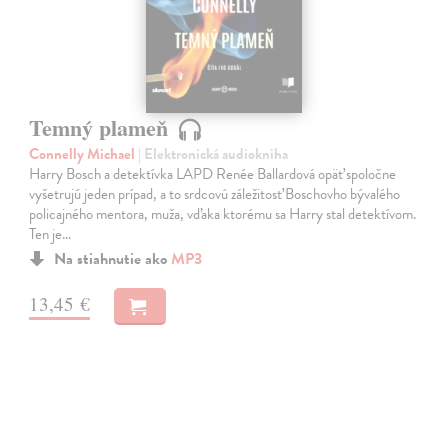
Temný plameň
Connelly Michael
| Elektronická audiokniha
Harry Bosch a detektívka LAPD Renée Ballardová opäť spoločne
vyšetrujú jeden prípad, a to srdcovú záležitosť Boschovho bývalého
policajného mentora, muža, vďaka ktorému sa Harry stal detektívom.
Ten je…
Na stiahnutie ako
MP3
13,45 €