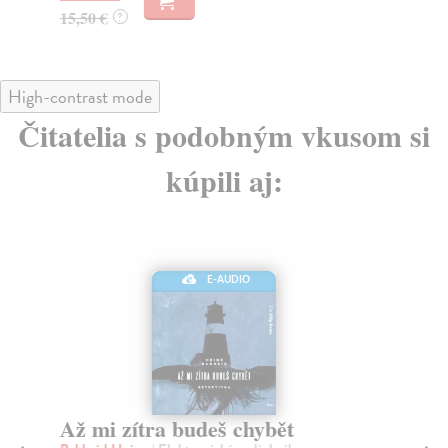
15,50 €
?
High-contrast mode
Čitatelia s podobným vkusom si
kúpili aj:
E-AUDIO
Až mi zítra budeš chybět
P