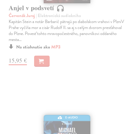
Anjel v podsvetí
Červenák Juraj
| Elektronická audiokniha
Kapitán Stein a notár Barbarič pátrajú po diabolskom vrahovi v PlzniV
Prahe vyčíňa mor a cisár Rudolf II. sa aj s celým dvorom presťahoval
do Plzne. Povesť tohto mravopočestného, panovníkovi oddaného
mesta…
Na stiahnutie ako
MP3
15,95 €
E-AUDIO