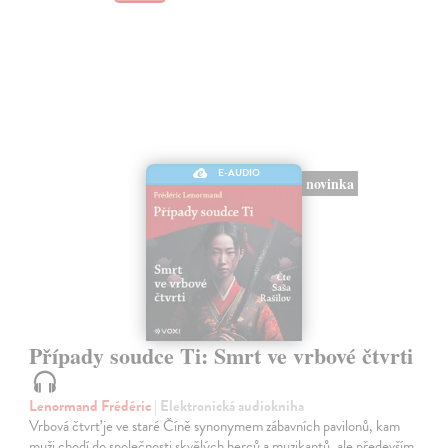
E-AUDIO
novinka
Případy soudce Ti: Smrt ve vrbové čtvrti
Lenormand Frédéric
| Elektronická audiokniha
Vrbová čtvrť je ve staré Číně synonymem zábavních pavilonů, kam
muži chodí do společnosti skvělých herců a muzikantů, ale především