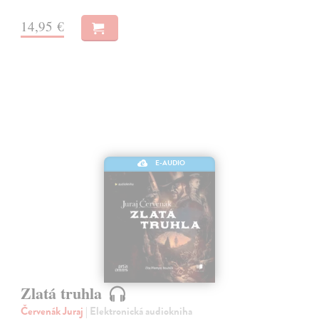
14,95 €
E-AUDIO
Zlatá truhla
Červenák Juraj
| Elektronická audiokniha