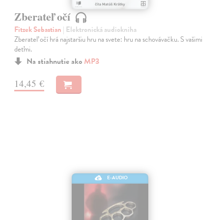
Zberateľ očí
Fitzek Sebastian
| Elektronická audiokniha
Zberateľ očí hrá najstaršiu hru na svete: hru na schovávačku. S vašimi
deťmi.
Na stiahnutie ako
MP3
14,45 €
E-AUDIO