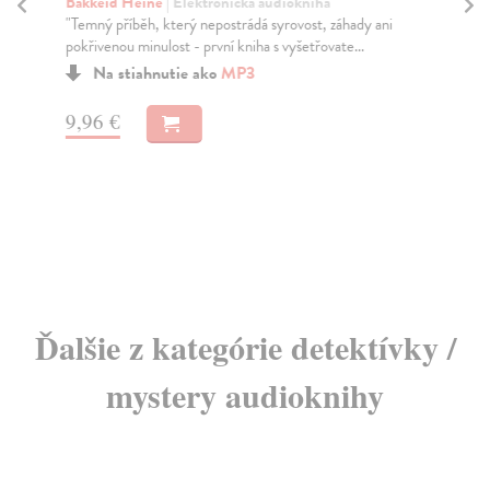
(
Bakkeid Heine
| Elektronická audiokniha
"Temný příběh, který nepostrádá syrovost, záhady ani
Sa
pokřivenou minulost - první kniha s vyšetřovate...
Had
kon
Na stiahnutie ako
MP3
Za
9,96 €
18
18
Ďalšie z kategórie detektívky /
mystery audioknihy