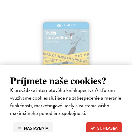
E-AUDIO
Príjmete naše cookies?
Vyšší spravedlnost
Hjorth Michael, Rosenfeldt Hans
| Elektronická audiokniha
K prevádzke internetového kníhkupectva Artforum
Co když je spravedlnost slepá a vrahové zůstávají na svobodě? Pak
využívame cookies slúžiace na zabezpečenie a meranie
musí přijít někdo, kdo je nenechá uniknout bez trestu.
funkčnosti, marketingové účely a zaistenie vášho
Na stiahnutie ako
MP3
maximálneho pohodlia a spokojnosti.
17,96 €
NASTAVENIA
SÚHLASÍM