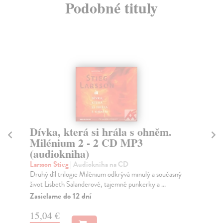
Podobné tituly
Dívka, která si hrála s ohněm.
V
Milénium 2 - 2 CD MP3
M
(audiokniha)
Vo
Na 
Larsson Stieg
| Audiokniha na CD
vra
Druhý díl trilogie Milénium odkrývá minulý a současný
život Lisbeth Salanderové, tajemné punkerky a ...
Za
Zasielame do 12 dní
13
15,04 €
14