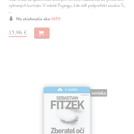
vybraných kurtizán. V městě Pujangu, kde sídlí podprefekt soudce Ti,
…
Na stiahnutie ako
MP3
15,96 €
E-AUDIO
novinka