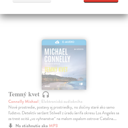
E-AUDIO
Temný kvet
Connelly Michael
| Elektronická audiokniha
Nové prostredie, postavy aj prostriedky, no zločiny staré ako samo
ľudstvo. Detektív seržant Stilwell z úradu šerifa okresu Los Angeles sa
za trest ocitá „vo vyhnanstve“ na malom ospalom ostrove Catalina.…
Na stiahnutie ako
MP3