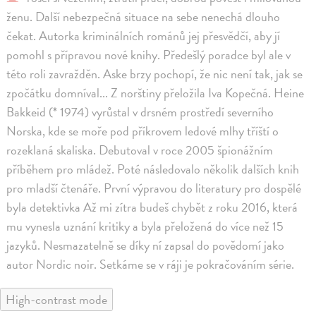
ženu. Další nebezpečná situace na sebe nenechá dlouho
čekat. Autorka kriminálních románů jej přesvědčí, aby jí
pomohl s přípravou nové knihy. Předešlý poradce byl ale v
této roli zavražděn. Aske brzy pochopí, že nic není tak, jak se
zpočátku domníval... Z norštiny přeložila Iva Kopečná. Heine
Bakkeid (* 1974) vyrůstal v drsném prostředí severního
Norska, kde se moře pod příkrovem ledové mlhy tříští o
rozeklaná skaliska. Debutoval v roce 2005 špionážním
příběhem pro mládež. Poté následovalo několik dalších knih
pro mladší čtenáře. První výpravou do literatury pro dospělé
byla detektivka Až mi zítra budeš chybět z roku 2016, která
mu vynesla uznání kritiky a byla přeložená do více než 15
jazyků. Nesmazatelně se díky ní zapsal do povědomí jako
autor Nordic noir. Setkáme se v ráji je pokračováním série.
High-contrast mode