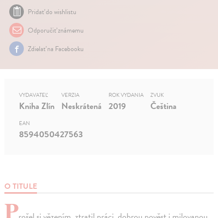
Pridať do wishlistu
Odporučiť známemu
Zdielať na Facebooku
VYDAVATEĽ
VERZIA
ROK VYDANIA
ZVUK
Kniha Zlín
Neskrátená
2019
Čeština
EAN
8594050427563
O TITULE
P
rošel si vězením, ztratil práci, dobrou pověst i milovanou