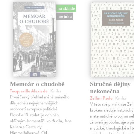
na sklade
novinka
Memoár o chudobě
Stručné dějiny
nekonečna
Tocqueville Alexis de
| Kniha
První český překlad méně známého
Zellini Paolo
| Kniha
díla jedné z nejvýznamnějších
V této své první knize Zell
osobností evropské politické
krokem sleduje historický
filosofie 19. století je doplněn
matematického pojmu ne
obšírnými komentáři Ivo Budila, Jana
zároveň jej obohacuje o p
Kellera a Gertrudy
mytické, theologické a lit
Himmelfalberové. Od…