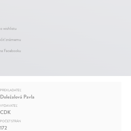
o wishlistu
čiť známemu
 na Facebooku
PREKLADATEĽ
Doležalová Pavla
VYDAVATEĽ
CDK
POČET STRÁN
172