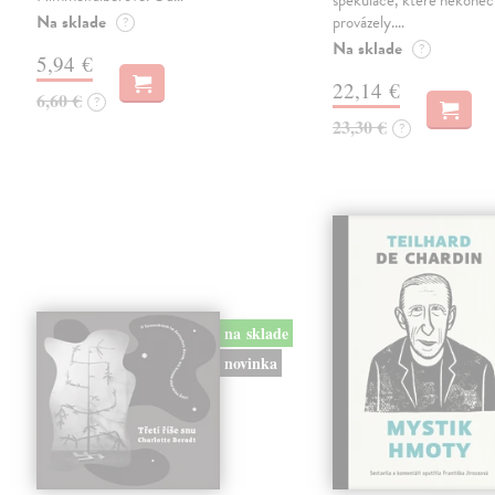
spekulace, které nekoneč
Na sklade
provázely.…
?
Na sklade
?
5,94 €
22,14 €
6,60 €
?
23,30 €
?
na sklade
novinka