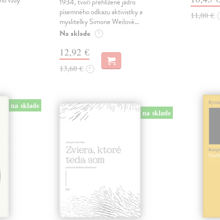
no vždy
1934, tvoří přehlížené jádro
písemného odkazu aktivistky a
11,00 €
myslitelky Simone Weilové…
Na sklade
?
12,92 €
13,60 €
?
na sklade
na sklade