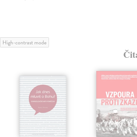
High-contrast mode
Čit
klade
nka