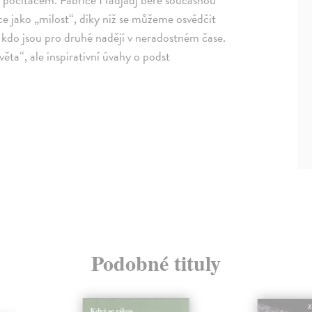
nce jako „milost“, díky níž se můžeme osvědčit
ti, kdo jsou pro druhé nadějí v neradostném čase.
ěta“, ale inspirativní úvahy o podst
Podobné tituly