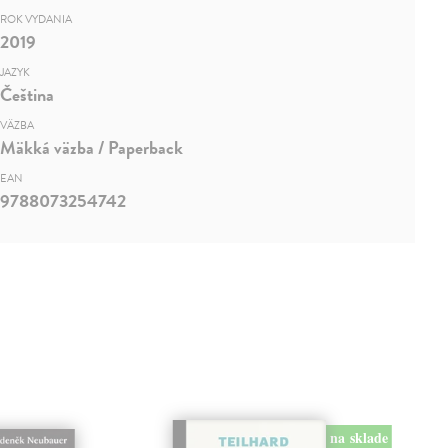
ROK VYDANIA
2019
JAZYK
Čeština
VÄZBA
Mäkká väzba / Paperback
EAN
9788073254742
na sklade