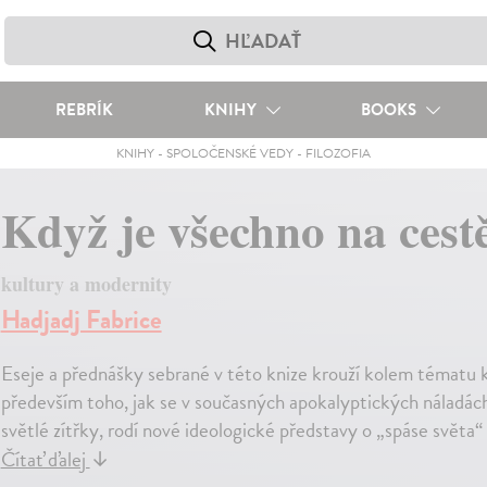
REBRÍK
KNIHY
BOOKS
KNIHY
-
SPOLOČENSKÉ VEDY
-
FILOZOFIA
Když je všechno na cest
kultury a modernity
Hadjadj Fabrice
Eseje a přednášky sebrané v této knize krouží kolem tématu k
především toho, jak se v současných apokalyptických náladách,
světlé zítřky, rodí nové ideologické představy o „spáse světa“ 
Čítať ďalej
↓