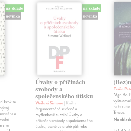
na sklade
na sklade
novinka
novinka
Úvahy o příčinách
(Bez)
svobody a
Fraňo Pet
společenského útisku
Mgr. Bc. 
vyštudoval 
ini krok za
Weilová Simone
| Kniha
na fakulte 
 vývoj
Argumentačně sevřené a
Trnave.
konečna a
myšlenkově subtilní Úvahy o
Na sklad
ůvodní
příčinách svobody a společenského
erární
útisku, psané ve druhé půli roku
10,45 