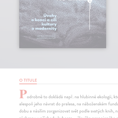
O TITULE
P
odrobně to dokládá např. na hlubinné ekologii, k
alespoň jeho návrat do pralesa, na náboženském fund
dobu a násilím zorganizovat svět podle svatých knih,
záchranu v příchodu kyborga – člověka propojeného 