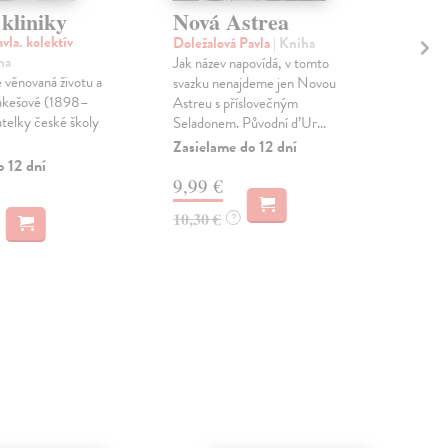
 kliniky
Nová Astrea
Ná
a 
la. kolektív
Doležalová Pavla
| Kniha
ha
Jak název napovídá, v tomto
Kaš
 věnovaná životu a
svazku nenajdeme jen Novou
Voľn
rakešové (1898–
Astreu s příslovečným
vzn
atelky české školy
Seladonem. Původní d’Ur...
učit
čit..
Zasielame do 12 dní
o 12 dní
Zas
9,99 €
10
10,30 €
?
10,