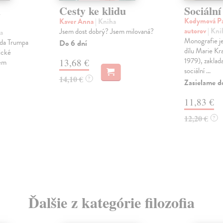
i
Cesty ke klidu
Sociální
Kodymová Pav
Kaver Anna
| Kniha
autorov
| Kni
Jsem dost dobrý? Jsem milovaná?
a
Monografie je
lda Trumpa
Do 6 dní
dílu Marie K
ické
1979), zaklad
13,68 €
tem
sociální ...
14,10 €
?
Zasielame d
11,83 €
12,20 €
?
Ďalšie z kategórie filozofia