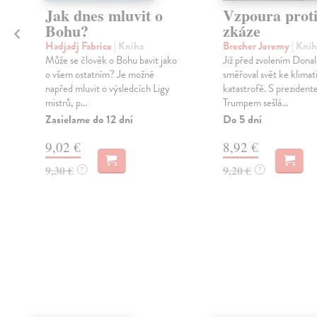
é
Jak dnes mluvit o
Vzpoura prot
Bohu?
zkáze
Hadjadj Fabrice
| Kniha
Brecher Jeremy
| Knih
Může se člověk o Bohu bavit jako
Již před zvolením Dona
o všem ostatním? Je možné
směřoval svět ke klimat
napřed mluvit o výsledcích Ligy
katastrofě. S preziden
mistrů, p...
Trumpem sešlá...
Zasielame do 12 dní
Do 5 dní
9,02 €
8,92 €
9,30 €
9,20 €
?
?