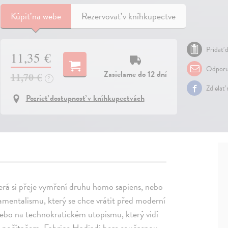
Kúpiť
na webe
Rezervovať v kníhkupectve
Pridať d
11,35 €
Odporu
Zasielame do 12 dní
11,70 €
?
Zdielať
Pozrieť dostupnosť v kníhkupectvách
terá si přeje vymření druhu homo sapiens, nebo
amentalismu, který se chce vrátit před moderní
 nebo na technokratickém utopismu, který vidí
s počítačem. Fabrice Hadjadj bere současnou