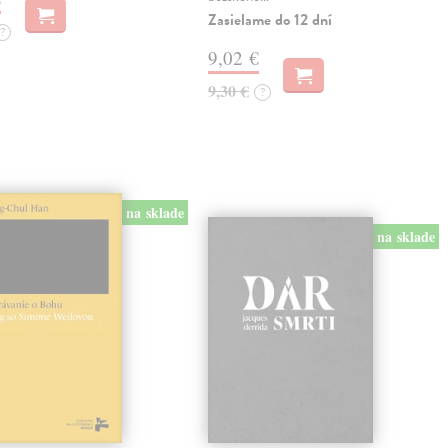
Zasielame do 12 dní
?
9,02 €
9,30 €
?
na sklade
na sklade