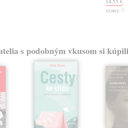
14,55 €
15,00 €
?
atelia s podobným vkusom si kúpili