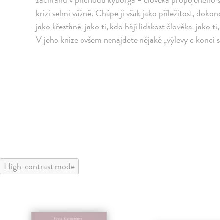
krizi velmi vážně. Chápe ji však jako příležitost, doko
jako křesťané, jako ti, kdo hájí lidskost člověka, jako 
V jeho knize ovšem nenajdete nějaké „výlevy o konci sv
High-contrast mode