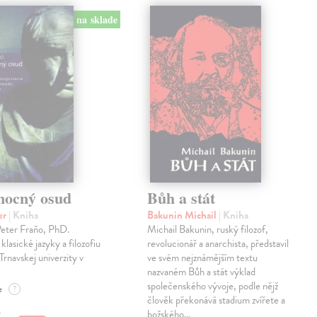
na sklade
mocný osud
Bůh a stát
er
| Kniha
Bakunin Michail
| Kniha
Peter Fraňo, PhD.
Michail Bakunin, ruský filozof,
klasické jazyky a filozofiu
revolucionář a anarchista, představil
Trnavskej univerzity v
ve svém nejznámějším textu
nazvaném Bůh a stát výklad
společenského vývoje, podle nějž
e
?
člověk překonává stadium zvířete a
€
božského…