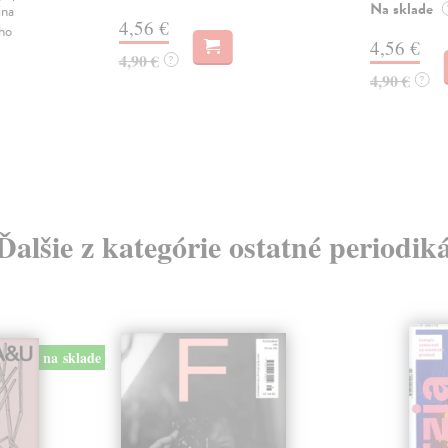
Na sklade
ina
4,56 €
ého
4,56 €
4,90 €
?
4,90 €
?
Ďalšie z kategórie ostatné periodik
na sklade