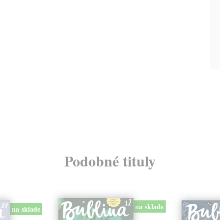
Podobné tituly
na sklade
na sklade