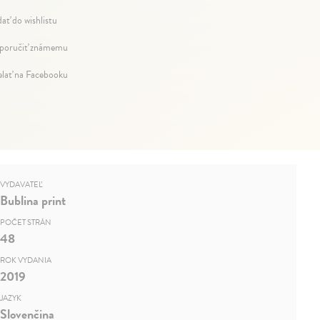
dať do wishlistu
oručiť známemu
elať na Facebooku
VYDAVATEĽ
Bublina print
POČET STRÁN
48
ROK VYDANIA
2019
JAZYK
Slovenčina