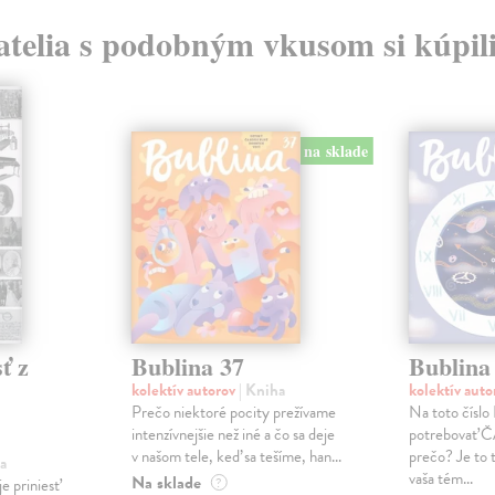
atelia s podobným vkusom si kúpili
na sklade
ť z
Bublina 37
Bublina
kolektív autorov
| Kniha
kolektív aut
Prečo niektoré pocity prežívame
Na toto číslo
intenzívnejšie než iné a čo sa deje
potrebovať Č
v našom tele, keď sa tešíme, han...
prečo? Je to t
a
vaša tém...
Na sklade
e priniesť
?