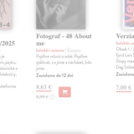
Fotograf - 48 About
Verzia
/2025
me
kolektív 
Obsah 1 / 
s
kolektív autorov
| Časopis
fjord Lars
 je
Pojďme mluvit o sobě. Pojďme
Stopy mes
om jazyku,
zjišťovat, co jsme a nacházet, kdo
Dag Solst
istorické a
jsme.
Zasielam
hitektúry,
Zasielame do 12 dní
o
 platforma
8,63 €
7,00 €
8,90 €
?