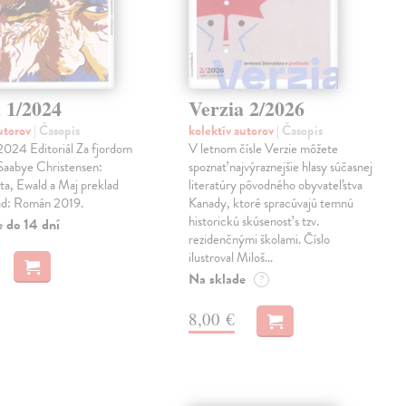
 1/2024
Verzia 2/2026
autorov
| Časopis
kolektív autorov
| Časopis
2024 Editoriál Za fjordom
V letnom čísle Verzie môžete
 Saabye Christensen:
spoznať najvýraznejšie hlasy súčasnej
ta, Ewald a Maj preklad
literatúry pôvodného obyvateľstva
ad: Román 2019.
Kanady, ktoré spracúvajú temnú
historickú skúsenosť s tzv.
e do 14 dní
rezidenčnými školami. Číslo
ilustroval Miloš…
Na sklade
?
8,00 €