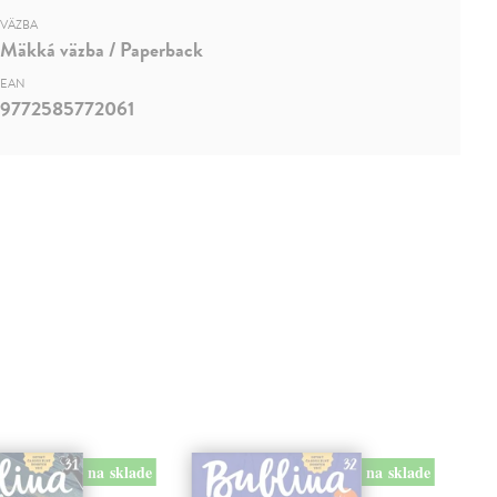
VÄZBA
Mäkká väzba / Paperback
EAN
9772585772061
na sklade
na sklade