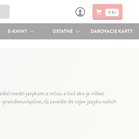
0 ks
E-KNIHY
OSTATNÉ
DAROVACIE KARTY
zdiel medzi jazykom a rečou a tiež ako je vôbec
 praindoeurópčine, ťa zavedie do tajov jazyka našich