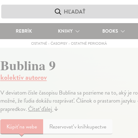
REBRÍK
KNIHY
BOOKS
OSTATNÉ
-
ČASOPISY
-
OSTATNÉ PERIODIKÁ
Bublina 9
kolektív autorov
V deviatom čísle časopisu Bublina sa pozrieme na to, aký je ro
možné, že ľudia dokážu rozprávať. Článok o prastarom jazyku -
prapredkov.
Čítať ďalej
↓
Kúpiť
na webe
Rezervovať v kníhkupectve