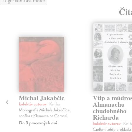
High-contrast mode
Čit
Michal Jakabčic
Vtip a múdros
Almanachu
kolektív autorov
| Kniha
chudobného
Monografia Michala Jakabčica,
Richarda
rodáka z Klenovca na Gemeri.
Do 3 pracovných dní
kolektív autorov
| Knih
Cieľom tohto prekladu j