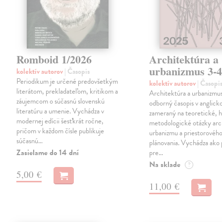
Romboid 1/2026
Architektúra a
urbanizmus 3-4
kolektív autorov
| Časopis
Periodikum je určené predovšetkým
kolektív autorov
| Časopi
literátom, prekladateľom, kritikom a
Architektúra a urbanizmus
záujemcom o súčasnú slovenskú
odborný časopis v anglick
literatúru a umenie. Vychádza v
zameraný na teoretické, h
modernej edícii šesťkrát ročne,
metodologické otázky arc
pričom v každom čísle publikuje
urbanizmu a priestorovéh
súčasnú…
plánovania. Vychádza ako
Zasielame do 14 dní
pre…
Na sklade
?
5,00 €
11,00 €