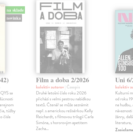
na sklade
novinka
42)
Film a doba 2/2026
Uni 6
s
kolektív autorov
| Časopis
kolektív 
 QYS sa
Druhé letošní číslo roku 2026
Kulturní m
dúcnosti
přichází s velmi pestrou nabídkou
od roku 19
verejnom
textů. Čtenář se může seznámit
na hudbu, 
čia, túžby
např. s americkou režisérkou Kelly
návaznosti
o čísla
Reichardt, s filmovou trilogií Carla
žánry, dalš
Simóna, s hororovým apetitem
literatura,
Zacha…
Zasielame