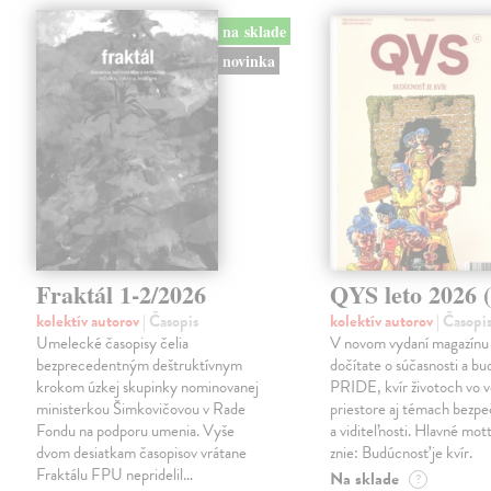
na sklade
novinka
Fraktál 1-2/2026
QYS leto 2026 (
kolektív autorov
| Časopis
kolektív autorov
| Časopi
Umelecké časopisy čelia
V novom vydaní magazínu
bezprecedentným deštruktívnym
dočítate o súčasnosti a bu
krokom úzkej skupinky nominovanej
PRIDE, kvír životoch vo 
ministerkou Šimkovičovou v Rade
priestore aj témach bezpe
Fondu na podporu umenia. Vyše
a viditeľnosti. Hlavné mott
dvom desiatkam časopisov vrátane
znie: Budúcnosť je kvír.
Fraktálu FPU nepridelil…
Na sklade
?