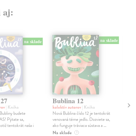
 aj:
na sklade
na sklade
 27
Bublina 12
Bu
orov
| Kniha
kolektív autorov
| Kniha
kol
 Bubliny budete
Nová Bublina číslo 12 je tentokrát
Labk
AS! Pýtate sa,
venovaná téme jedlo. Dozviete sa,
peri
otiž tentokrát naša i
ako funguje tráviaca sústava a ...
šup
ved.
Na sklade
?