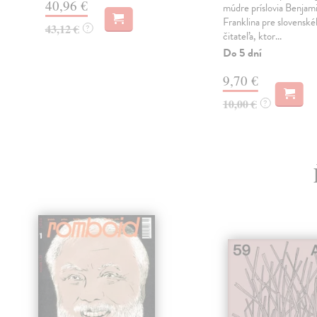
40,96 €
múdre príslovia Benjam
Franklina pre slovensk
43,12 €
?
čitateľa, ktor...
Do 5 dní
9,70 €
10,00 €
?