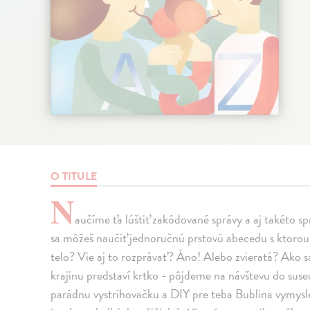
O TITULE
N
aučíme ťa lúštiť zakódované správy a aj takéto s
sa môžeš naučiť jednoručnú prstovú abecedu s ktorou
telo? Vie aj to rozprávať? Áno! Alebo zvieratá? Ako 
krajinu predstaví krtko - pôjdeme na návštevu do suse
parádnu vystrihovačku a DIY pre teba Bublina vymyslel