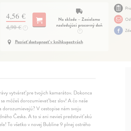
Pri
4,56 €
Na sklade – Zasielame
Odp
nasledujúci pracovný deň
4,90 €
?
Zdi
?
Pozrieť dostupnosť v kníhkupectvách
právy vytvárať pre tvojich kamarátov. Dokonca
 sa môžeš dorozumievať bez slov! A čo naše
sa dorozumievajú? V cestopise nám svoju
dného Česka. A to si ani nevieš predstaviť akú
a! To všetko v novej Bubline 9 plnej ostrého