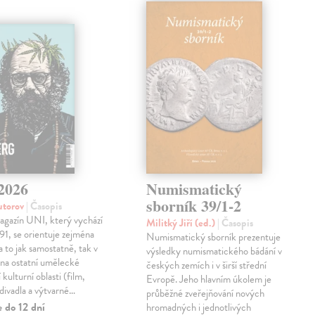
/2026
Numismatický
sborník 39/1-2
autorov
| Časopis
agazín UNI, který vychází
Militký Jiří (ed.)
| Časopis
91, se orientuje zejména
Numismatický sborník prezentuje
a to jak samostatně, tak v
výsledky numismatického bádání v
 na ostatní umělecké
českých zemích i v širší střední
í kulturní oblasti (film,
Evropě. Jeho hlavním úkolem je
 divadla a výtvarné…
průběžné zveřejňování nových
 do 12 dní
hromadných i jednotlivých