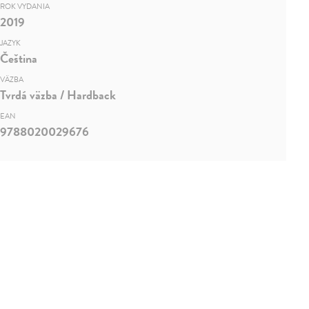
ROK VYDANIA
2019
JAZYK
Čeština
VÄZBA
Tvrdá väzba / Hardback
EAN
9788020029676