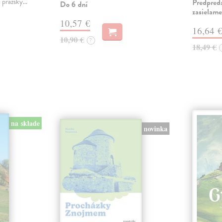
í pražský…
Predpred
Do 6 dní
zasielame
10,57 €
16,64 
10,90 €
?
18,49 €
na sklade
novinka