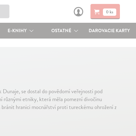
0 ks
E-KNIHY
OSTATNÉ
DAROVACIE KARTY
k Dunaje, se dostal do povědomí veřejnosti pod
í různými etniky, která měla pomezní divočinu
ránit hranici mocnářství proti tureckému ohrožení z