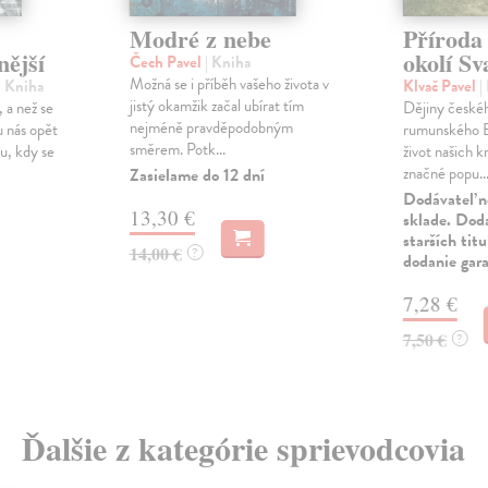
Modré z nebe
Příroda 
nější
okolí Sv
Čech Pavel
| Kniha
Možná se i příběh vašeho života v
| Kniha
Klvač Pavel
|
jistý okamžik začal ubírat tím
 a než se
Dějiny českéh
nejméně pravděpodobným
 nás opět
rumunského B
směrem. Potk...
u, kdy se
život našich k
značné popu..
Zasielame do 12 dní
Dodávateľ n
13,30 €
sklade. Doda
starších tit
14,00 €
?
dodanie gar
7,28 €
7,50 €
?
Ďalšie z kategórie sprievodcovia