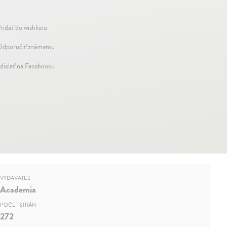
ridať do wishlistu
dporučiť známemu
dielať na Facebooku
VYDAVATEĽ
Academia
POČET STRÁN
272