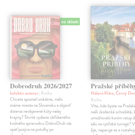
na sklade
Dobrodruh 2026/2027
Pražské příběh
kolektív autorov
| Kniha
Hášová Klára, Černý Dav
Chcete spoznať unikátne, málo
Kniha
známe miesta na Slovensku a objaviť
Víte, kde byste na Pražs
doteraz neobjavené kúty našej
našli Jezdecké schodiště, 
krajiny? Štvrté vydanie obľúbeného
umožňovalo koním vstup d
knižného sprievodcu DobroDruh vás
sálu na rytířské turnaje? V
opäť pozýva na potulky po
žije, naparuje se a roztahuj