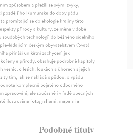
ím způsobem a přežili se svými zvyky,
sti pozdějšího Rumunska do doby pádu
a promítající se do ekologie krajiny této
é aspekty přírody a kultury, zejména v době
ku soudobých technologií do běžného sídelního
s převládajícím českým obyvatelstvem (Svatá
iha přináší unikátní zachycení jak
i kořeny a přírody, obsahuje podrobné kapitoly
vesnic, o lesích, loukách a úhorech s jejich
ity tím, jak se nakládá s půdou, o vpádu
 Hodnota komplexně pojatého odborného
ém zpracování, ale současně i v řadě obecných
atě ilustrována fotografiemi, mapami a
Podobné tituly