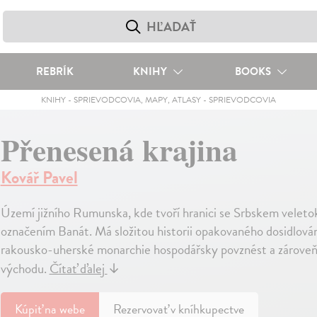
REBRÍK
KNIHY
BOOKS
KNIHY
-
SPRIEVODCOVIA, MAPY, ATLASY
-
SPRIEVODCOVIA
Přenesená krajina
Kovář Pavel
Území jižního Rumunska, kde tvoří hranici se Srbskem veleto
označením Banát. Má složitou historii opakovaného dosidlován
rakousko-uherské monarchie hospodářsky povznést a zároveň b
východu.
Čítať ďalej
↓
Kúpiť
na webe
Rezervovať v kníhkupectve