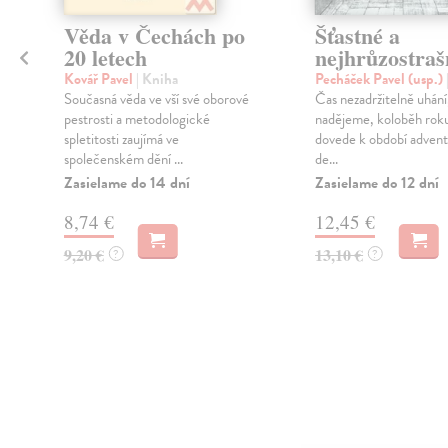
Věda v Čechách po
Šťastné a
20 letech
nejhrůzostraš
Kovář Pavel
| Kniha
Pecháček Pavel (usp.)
Současná věda ve vší své oborové
Čas nezadržitelně uhání,
pestrosti a metodologické
nadějeme, koloběh roku
spletitosti zaujímá ve
dovede k období advent
společenském dění ...
de...
Zasielame do 14 dní
Zasielame do 12 dní
8,74 €
12,45 €
9,20 €
13,10 €
?
?