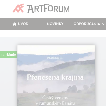
ÚVOD
NOVINKY
ODPORÚČANIA
na sklade