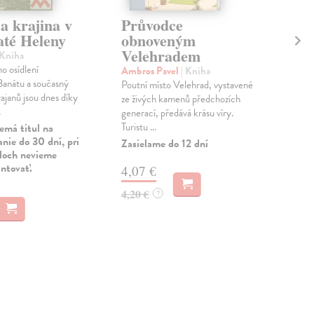
a krajina v
Průvodce
Z 
até Heleny
obnoveným
Je
Velehradem
šl
 Kniha
Pa
o osídlení
Ambros Pavel
| Kniha
anátu a současný
Poutní místo Velehrad, vystavené
Jan
rajanů jsou dnes díky
ze živých kamenů předchozích
O p
.
generací, předává krásu víry.
tehd
Turistu ...
emá titul na
poli
nie do 30 dní, pri
ces..
Zasielame do 12 dní
uloch nevieme
Na 
antovať.
4,07 €
13
4,20 €
?
14,