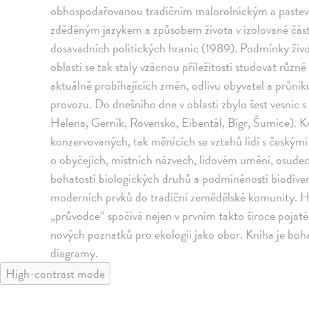
obhospodařovanou tradičním malorolnickým a pastevn
zděděným jazykem a způsobem života v izolované čá
dosavadních politických hranic (1989). Podmínky život
oblasti se tak staly vzácnou příležitostí studovat různ
aktuálně probíhajících změn, odlivu obyvatel a průni
provozu. Do dnešního dne v oblasti zbylo šest vesnic 
Helena, Gerník, Rovensko, Eibentál, Bígr, Šumice). Kn
konzervovaných, tak měnících se vztahů lidí s českým
o obyčejích, místních názvech, lidovém umění, osudech 
bohatostí biologických druhů a podmíněností biodiverz
moderních prvků do tradiční zemědělské komunity.
„průvodce“ spočívá nejen v prvním takto široce pojat
nových poznatků pro ekologii jako obor. Kniha je boh
diagramy.
High-contrast mode