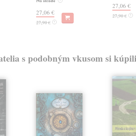
Na sklade
?
27,06 €
27,06 €
27,90 €
?
27,90 €
?
atelia s podobným vkusom si kúpili