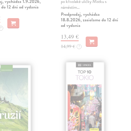
aj, vychádza 1.9.2026,
po křivolaké uličky Místku s
 do 12 dní od vydania
náměstím…
Predpredaj, vychádza
€
18.8.2026, zasielame do 12 dní
od vydania
?
13,49 €
14,99 €
?