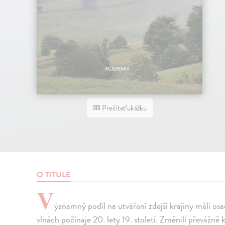
Prečítať ukážku
O TITULE
V
ýznamný podíl na utváření zdejší krajiny měli osa
vlnách počínaje 20. lety 19. století. Změnili převážně 