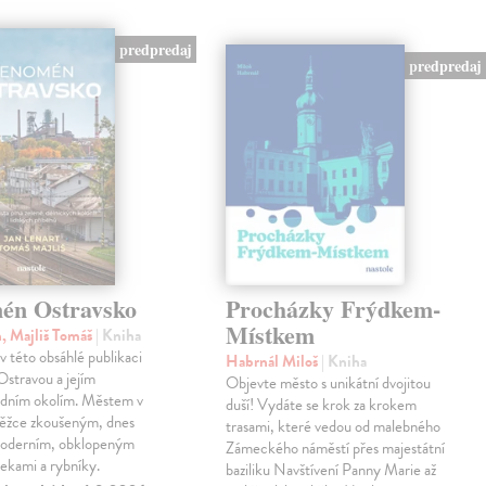
predpredaj
predpredaj
én Ostravsko
Procházky Frýdkem-
Místkem
n, Majliš Tomáš
| Kniha
 v této obsáhlé publikaci
Habrnál Miloš
| Kniha
stravou a jejím
Objevte město s unikátní dvojitou
edním okolím. Městem v
duší! Vydáte se krok za krokem
těžce zkoušeným, dnes
trasami, které vedou od malebného
oderním, obklopeným
Zámeckého náměstí přes majestátní
řekami a rybníky.
baziliku Navštívení Panny Marie až