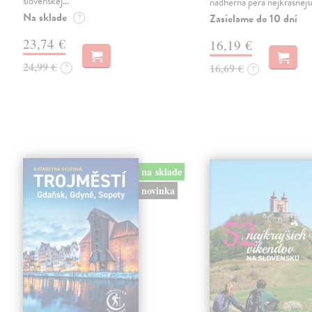
slovenskej…
nádherná pera nejkrásnějš
Na sklade
Zasielame do 10 dní
?
23,74 €
16,19 €
24,99 €
16,69 €
?
?
na sklade
novinka