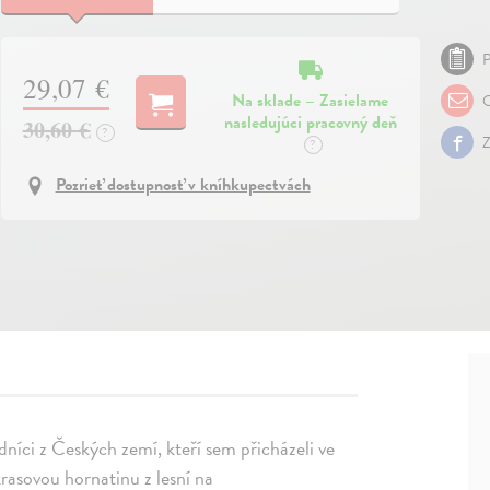
P
29,07 €
Na sklade – Zasielame
O
nasledujúci pracovný deň
30,60 €
?
Z
?
Pozrieť dostupnosť v kníhkupectvách
dníci z Českých zemí, kteří sem přicházeli ve
krasovou hornatinu z lesní na