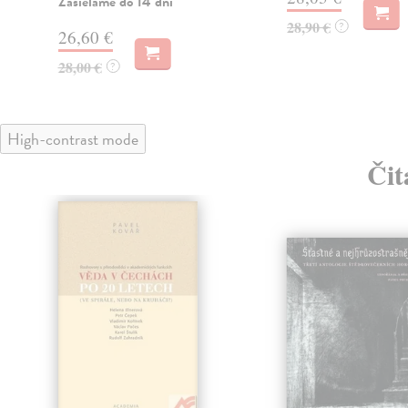
Zasielame do 14 dní
28,90 €
?
26,60 €
28,00 €
?
High-contrast mode
Čit
klade