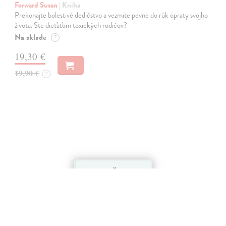
Forward Susan
| Kniha
Prekonajte bolestivé dedičstvo a vezmite pevne do rúk opraty svojho
života. Ste dieťaťom toxických rodičov?
Na sklade
?
19,30 €
19,90 €
?