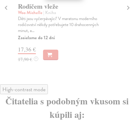
Rodičem vleže
Á
Woo Michelle
| Kniha
Vá
Děti jsou vyčerpávající! V maratonu moderního
Jak
rodičovství někdy potřebujete 10 drahocenných
čes
minut, a...
Za
Zasielame do 12 dní
22
17,36 €
23
17,90 €
?
High-contrast mode
Čitatelia s podobným vkusom si
kúpili aj: