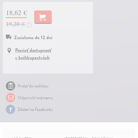
18,62 €
19,20 €
?
Zasielame do 12 dní
Pozrieť dostupnosť
v kníhkupectvách
Pridať do wishlistu
Odporučiť známemu
Zdielať na Facebooku