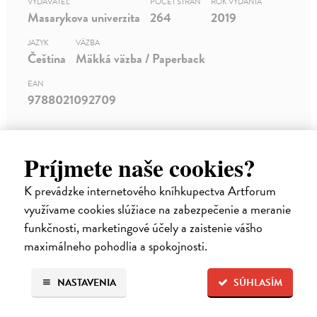
VYDAVATEĽ
POČET STRÁN
ROK VYDANIA
Masarykova univerzita
264
2019
JAZYK
VÄZBA
Čeština
Mäkká väzba / Paperback
EAN
9788021092709
Príjmete naše cookies?
O TITULE
K prevádzke internetového kníhkupectva Artforum
K
využívame cookies slúžiace na zabezpečenie a meranie
nihovny a další instituce mohou školy podpořit svou
funkčnosti, marketingové účely a zaistenie vášho
expertízou v práci s informacemi a lekcemi pro žáky.
maximálneho pohodlia a spokojnosti.
Monografie, kterou předkládáme čtenáři, představuje
odborné vymezení obsahu a způsobu vzdělávání žáků
NASTAVENIA
SÚHLASÍM
základních škol, a nejen jich, v informační bezpečnosti včetně
zdůvodnění jeho potřebnosti. Na teoretická východiska