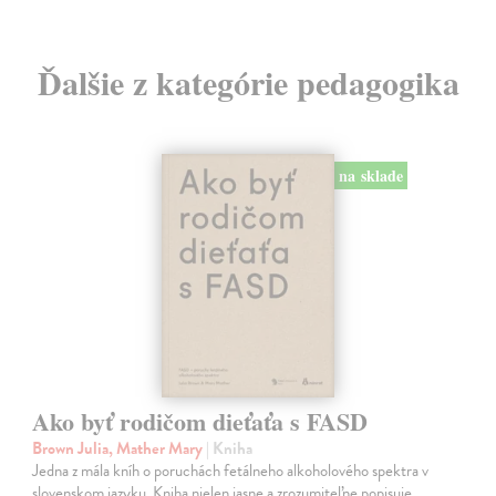
Ďalšie z kategórie pedagogika
na sklade
Ako byť rodičom dieťaťa s FASD
Brown Julia, Mather Mary
| Kniha
Jedna z mála kníh o poruchách fetálneho alkoholového spektra v
slovenskom jazyku. Kniha nielen jasne a zrozumiteľne popisuje