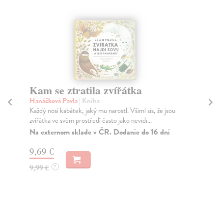
Kam se ztratila zvířátka
S
Hanáčková Pavla
| Kniha
Ga
Každý nosí kabátek, jaký mu narostl. Všiml sis, že jsou
Klá
zvířátka ve svém prostředí často jako nevidi...
drs
Na externom sklade v ČR. Dodanie do 16 dní
Za
9,69 €
19
9,99 €
19
?