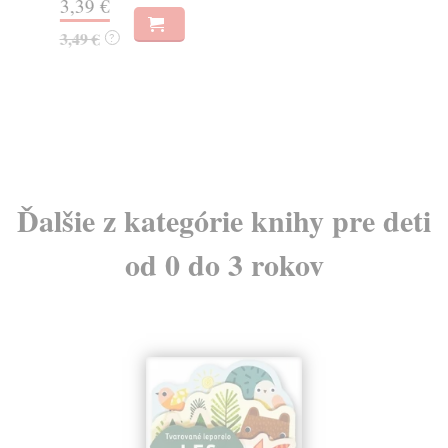
3,39 €
8,
3,49 €
8,
?
Ďalšie z kategórie knihy pre deti
od 0 do 3 rokov