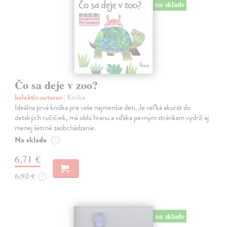
na sklade
Čo sa deje v zoo?
kolektív autorov
| Kniha
Ideálna prvá knižka pre vaše najmenšie deti. Je veľká akurát do
detských ručičiek, má oblú hranu a vďaka pevným stránkam vydrží aj
menej šetrné zaobchádzanie.
Na sklade
?
6,71 €
6,92 €
?
na sklade