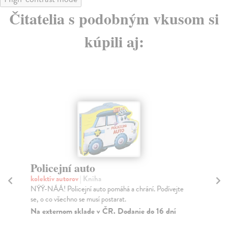
Čitatelia s podobným vkusom si
kúpili aj:
Policejní auto
M
kolektív autorov
| Kniha
kol
NÝÝ-NÁÁ! Policejní auto pomáhá a chrání. Podívejte
Kní
se, o co všechno se musí postarat.
kte
Na externom sklade v ČR. Dodanie do 16 dní
Za