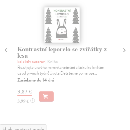
Kontrastní leporelo se zvířátky z
Ko
lesa
z
kolektív autorov
| Kniha
kol
Rozvíjejte u svého miminka vnímání a lásku ke knihám
Roz
už od prvních týdnů života Děti těsně po naroze...
už 
Zasielame do 14 dní
Za
3,87 €
3,
3,99 €
3,
?
High-contrast mode