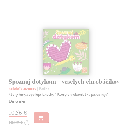
Spoznaj dotykom - veselých chrobáčikov
kolektív autorov
| Kniha
Ktorý hmyz opeľuje kvietky? Ktorý chrobáčik tká pavučiny?
Do 6 dní
10,56 €
10,89 €
?