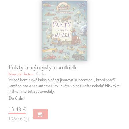
Fakty a výmysly o autách
Nowicki Artur
| Kniha
Vtipná komiksová kniha plná zaujímavostí a informácií, ktorá poteší
každého nadšenca automobilov Takáto kniha tu ešte nebola! Hlavnými
hrdinami sú totiž automobily.
Do 6 dní
13,48 €
13,90 €
?