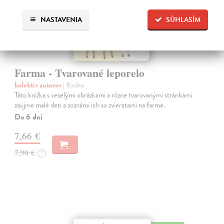
NASTAVENIA
SÚHLASÍM
Farma - Tvarované leporelo
kolektív autorov
| Kniha
Táto knižka s veselými obrázkami a rôzne tvarovanými stránkami
zaujme malé deti a zoznámi ich so zvieratami na farme.
Do 6 dní
7,66 €
7,90 €
?