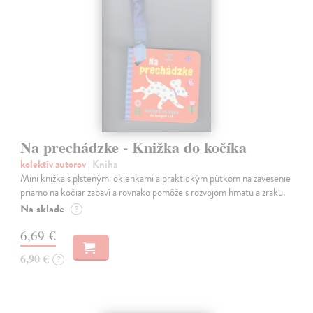
Na prechádzke - Knižka do kočíka
kolektív autorov
| Kniha
Mini knižka s plstenými okienkami a praktickým pútkom na zavesenie
priamo na kočiar zabaví a rovnako pomôže s rozvojom hmatu a zraku.
Na sklade
?
6,69 €
6,90 €
?