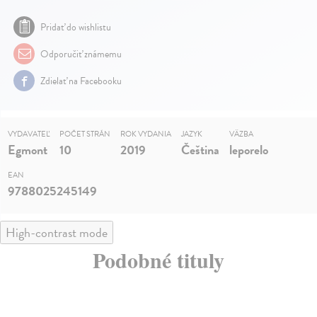
Pridať do wishlistu
Odporučiť známemu
Zdielať na Facebooku
VYDAVATEĽ
POČET STRÁN
ROK VYDANIA
JAZYK
VÄZBA
Egmont
10
2019
Čeština
leporelo
EAN
9788025245149
High-contrast mode
Podobné tituly