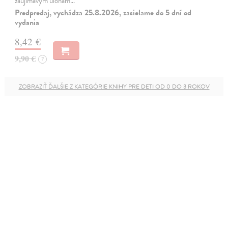
zaujímavým úlohám…
Predpredaj, vychádza 25.8.2026, zasielame do 5 dní od
vydania
8,42 €
9,90 €
?
ZOBRAZIŤ ĎALŠIE Z KATEGÓRIE KNIHY PRE DETI OD 0 DO 3 ROKOV