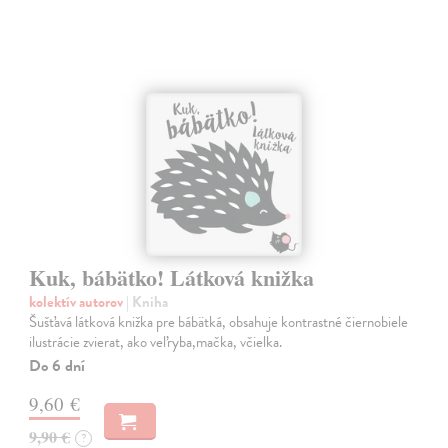
Kuk, bábätko! Látková knižka
kolektív autorov
| Kniha
Šušťavá látková knižka pre bábätká, obsahuje kontrastné čiernobiele
ilustrácie zvierat, ako veľryba,mačka, včielka.
Do 6 dní
9,60 €
9,90 €
?