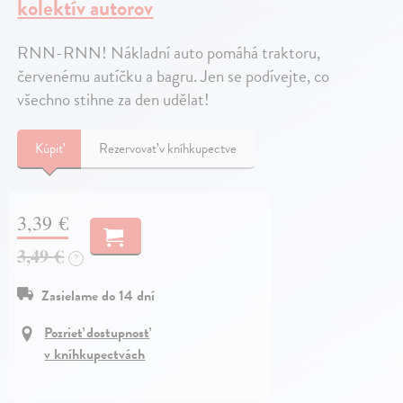
kolektív autorov
RNN-RNN! Nákladní auto pomáhá traktoru,
červenému autíčku a bagru. Jen se podívejte, co
všechno stihne za den udělat!
Kúpiť
Rezervovať v kníhkupectve
3,39 €
3,49 €
?
Zasielame do 14 dní
Pozrieť dostupnosť
v kníhkupectvách