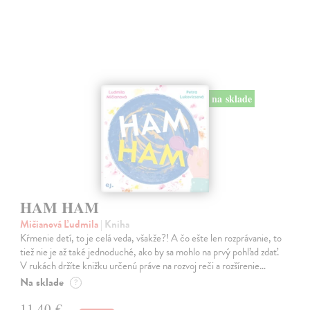
na sklade
HAM HAM
Mičianová Ľudmila
| Kniha
Kŕmenie detí, to je celá veda, všakže?! A čo ešte len rozprávanie, to
tiež nie je až také jednoduché, ako by sa mohlo na prvý pohľad zdať.
V rukách držíte knižku určenú práve na rozvoj reči a rozšírenie…
Na sklade
?
11,40 €