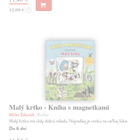
12,00 €
?
Malý krtko - Kniha s magnetkami
Miler Zdeněk
| Kniha
Malý krtko má vždy dobrú náladu. Najradšej je vonku na veľkej lúke.
Do 6 dní