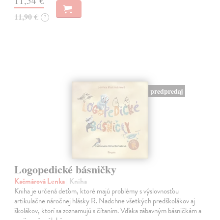
11,54 €
11,90 €
?
predpredaj
Logopedické básničky
Kačmárová Lenka
| Kniha
Kniha je určená deťom, ktoré majú problémy s výslovnosťou
artikulačne náročnej hlásky R. Nadchne všetkých predškolákov aj
školákov, ktorí sa zoznamujú s čítaním. Vďaka zábavným básničkám a