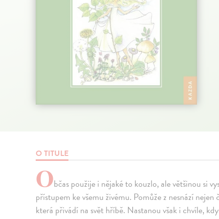
O TITULE
O
bčas použije i nějaké to kouzlo, ale většinou si 
přístupem ke všemu živému. Pomůže z nesnází nejen čl
která přivádí na svět hříbě. Nastanou však i chvíle, kd