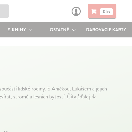
0 ks
E-KNIHY
OSTATNÉ
DAROVACIE KARTY
součástí lidské rodiny. S Aničkou, Lukášem a jejich
zvířat, stromů a lesních bytostí.
Čítať ďalej
↓