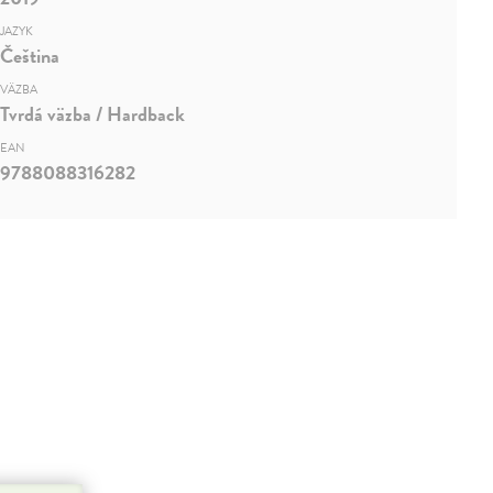
JAZYK
Čeština
VÄZBA
Tvrdá väzba / Hardback
EAN
9788088316282