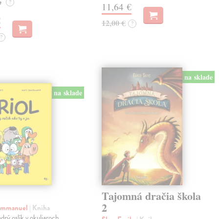
e
?
11,64 €
€
12,00 €
?
?
na sklade
na sklade
Tajomná dračia škola
2
 Emmanuel
| Kniha
drý oslík v okuliaroch.