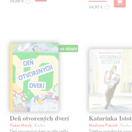
18,00 €
?
14,95 €
?
na sklade
Deň otvorených dverí
Katarínka Isto
Vadas Marek
| Kniha
Modiano Patrick
| Kniha
Deň otvorených dverí je vždy veľká
Zvláštne nostalgické rozpr