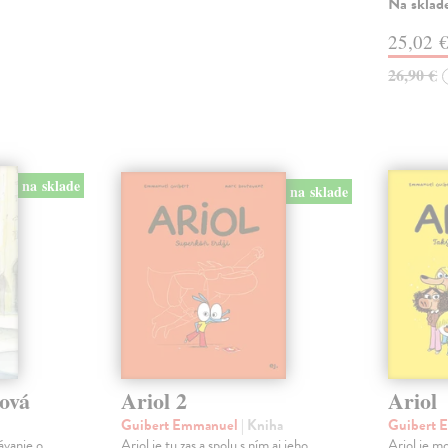
Na sklad
25,02 
26,90 €
na sklade
na sklade
tová
Ariol 2
Ariol
Guibert Emmanuel
| Kniha
Guibert
ávanie o
Ariol je tu zas a spolu s ním aj jeho
Ariol je mo