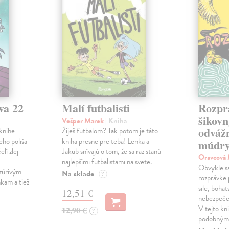
va 22
Malí futbalisti
Rozpr
šikovn
Vešper Marek
| Kniha
odváž
knihe
Žiješ futbalom? Tak potom je táto
eho poliša
kniha presne pre teba! Lenka a
múdry
lí zlej
Jakub snívajú o tom, že sa raz stanú
Oravcová
najlepšími futbalistami na svete.
Obvykle sa 
zúrivým
Na sklade
?
rozprávke 
kam a tiež
sile, bohat
12,51 €
nebezpečen
V tejto kni
12,90 €
?
podobnými