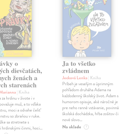
ávky o
Ja to všetko
ých dievčatách,
zvládnem
nych ženách a
Jecková Lenka
| Kniha
ch starenách
Príbeh je veselým a úprimným
pohľadom druháha Adama na
 Marianna
| Kniha
každodenný školský život. Adam s
za hrdinu v živote i v
humorom opisuje, aké náročné je
považuje muž, a to vďaka
pre neho ranné vstávanie, povinná
stvu, moci a odvahe čeliť
školská dochádzka, hŕba zošitov či
stvu so zbraňou v ruke.
nové slovo…
žke sa stretnete s
Na sklade
?
 hrdinskými činmi, hoci…