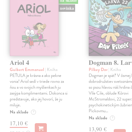
na sklade
novinka
Ariol 4
Dogman 8. Lar
Guibert Emmanuel
| Kniha
Pilkey Dav
| Kniha
PEŤULA je krásna a ako pekne
Dogman je späť! V ôsmej 
vonia! Ariol sedí v triede rovno za
dobrodružstiev svetoznám
ňou a vo svojich myšlienkach ju
so psou hlavou náš hrdina če
zasýpa komplimentami. Dokonca si
Víle Cile, oblude Kôrovi
predstavuje, ako jej hovorí, že ju
McStromaldovi, 22 super
miluje.
psychokinetickým žubrien
Pickovmu…
Na sklade
?
Na sklade
?
17,10 €
13,90 €