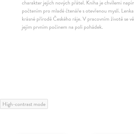
charakter jejích nových přátel. Kniha je chvílemi na
počtením pro mladé čtenáře s otevřenou myslí. Lenka
krásné přírodě Českého ráje. V pracovním životě se vě
jejím prvním počinem na poli pohádek.
High-contrast mode