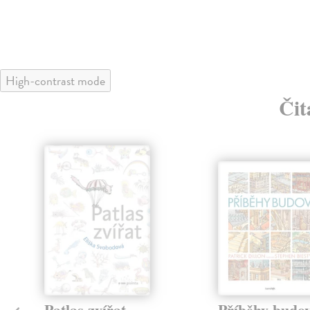
High-contrast mode
Čit
klade
Patlas zvířat
Příběhy budo