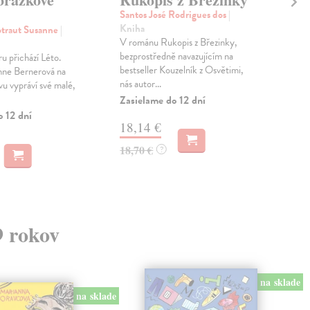
Santos José Rodrigues dos
|
Roj
Kniha
Komi
otraut Susanne
|
V románu Rukopis z Březinky,
rozh
bezprostředně navazujícím na
s a
ru přichází Léto.
bestseller Kouzelník z Osvětimi,
vlast
nne Bernerová na
nás autor...
vu vypráví své malé,
Zas
Zasielame do 12 dní
22
o 12 dní
18,14 €
23,
18,70 €
?
9 rokov
na sklade
na sklade