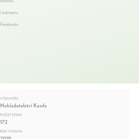
wishlistu
ť známemu
 Facebooku
VYDAVATEĽ
Nakladatelství Kazda
POČET STRÁN
172
ROK VYDANIA
2019