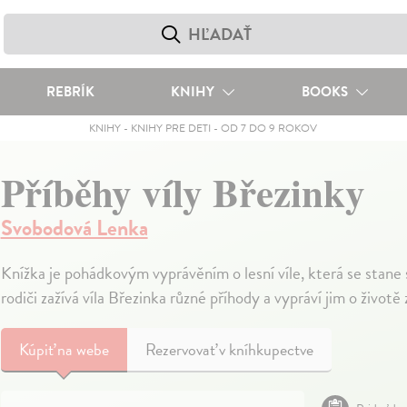
REBRÍK
KNIHY
BOOKS
KNIHY
-
KNIHY PRE DETI
-
OD 7 DO 9 ROKOV
Příběhy víly Březinky
Svobodová Lenka
Knížka je pohádkovým vyprávěním o lesní víle, která se stane 
rodiči zažívá víla Březinka různé příhody a vypráví jim o životě 
Kúpiť
na webe
Rezervovať v kníhkupectve