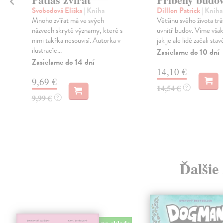
Svobodová Eliška
| Kniha
Dilllon Patrick
| Kniha
a
Mnoho zvířat má ve svých
Většinu svého života tr
názvech skryté významy, které s
uvnitř budov. Víme však
h
nimi takřka nesouvisí. Autorka v
jak je ale lidé začali sta
ilustracíc...
Zasielame do 10 dní
Zasielame do 14 dní
14,10 €
9,69 €
14,54 €
?
9,99 €
?
Ďalšie