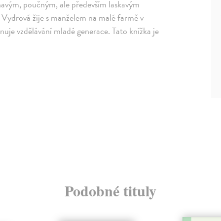
pínavým, poučným, ale především laskavým
 Vydrová žije s manželem na malé farmě v
nuje vzdělávání mladé generace. Tato knížka je
Podobné tituly