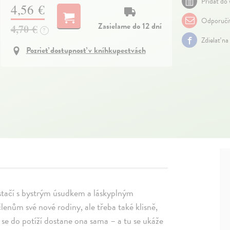
Pridať do 
4,56 €
Odporuči
Zasielame do 12 dní
4,70 €
?
Zdielať na
Pozrieť dostupnosť v kníhkupectvách
vystačí s bystrým úsudkem a láskyplným
enům své nové rodiny, ale třeba také klisně,
y se do potíží dostane ona sama – a tu se ukáže