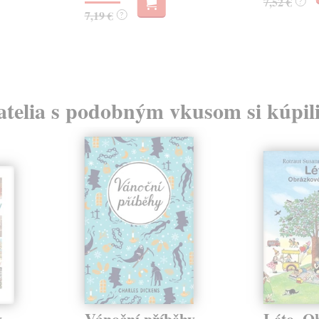
7,52 €
?
7,19 €
?
atelia s podobným vkusom si kúpili
v
Vánoční příběhy
Léto. O