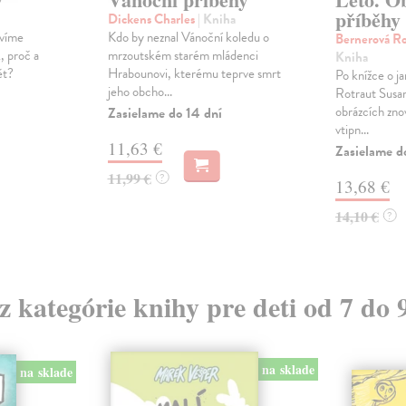
příběhy
Dickens Charles
| Kniha
ávíme
Kdo by neznal Vánoční koledu o
Bernerová R
, proč a
mrzoutském starém mládenci
Kniha
vět?
Hrabounovi, kterému teprve smrt
Po knížce o ja
jeho obcho...
Rotraut Susa
obrázcích zno
Zasielame do 14 dní
vtipn...
11,63 €
Zasielame d
11,99 €
?
13,68 €
14,10 €
?
 z kategórie knihy pre deti od 7 do 
na sklade
na sklade