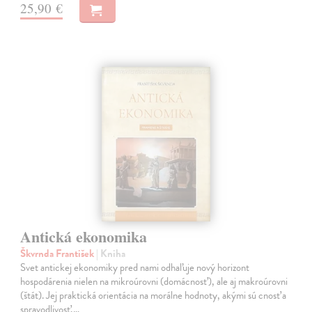
25,90 €
Antická ekonomika
Škvrnda František
| Kniha
Svet antickej ekonomiky pred nami odhaľuje nový horizont
hospodárenia nielen na mikroúrovni (domácnosť), ale aj makroúrovni
(štát). Jej praktická orientácia na morálne hodnoty, akými sú cnosť a
spravodlivosť,…