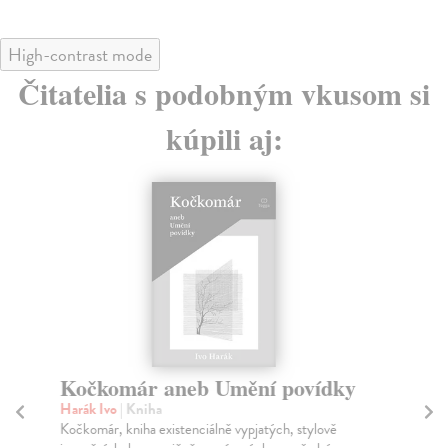
High-contrast mode
Čitatelia s podobným vkusom si
kúpili aj:
Kočkomár aneb Umění povídky
K
k
Harák Ivo
| Kniha
Kočkomár, kniha existenciálně vypjatých, stylově
Wo