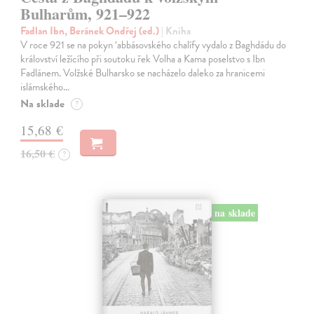
Bulharům, 921–922
Fadlan Ibn, Beránek Ondřej (ed.)
| Kniha
V roce 921 se na pokyn ‘abbásovského chalífy vydalo z Baghdádu do
království ležícího při soutoku řek Volha a Kama poselstvo s Ibn
Fadlánem. Volžské Bulharsko se nacházelo daleko za hranicemi
islámského…
Na sklade
?
15,68 €
16,50 €
?
na sklade