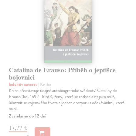
Catalina de Erauso: Příběh o jeptišce
bojovnici
kolektív autorov
| Kniha
Kniha představuje údajně autobiografické svědectví Cataliny de
Erauso (kol. 1592–1650), ženy, která se rozhodla žít jako muž,
účastnit se vojenského života a jednat v rozporu s očekáváními, která
na ni…
Zasielame do 12 dní
17,77 €