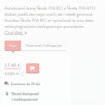
Autobusové ikony Škoda 706 RO a Škoda 706 RTO
dodnes potěší oko nejen starší, ale i mladé generace.
Autobus Škoda 706 RO se vyznačoval na svou dobu
velmi progresivním bezkapotovým provedením.
Čítať ďalej
↓
Kúpiť
Rezervovať v kníhkupectve
13,40 €
13,81 €
?
Zasielame do 10 dní
Pozrieť dostupnosť
v kníhkupectvách