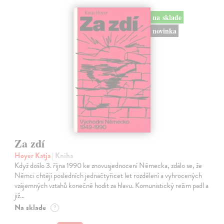
na sklade
novinka
Za zdí
Hoyer Katja
| Kniha
Když došlo 3. října 1990 ke znovusjednocení Německa, zdálo se, že
Němci chtějí posledních jednačtyřicet let rozdělení a vyhrocených
vzájemných vztahů konečně hodit za hlavu. Komunistický režim padl a
již…
Na sklade
?