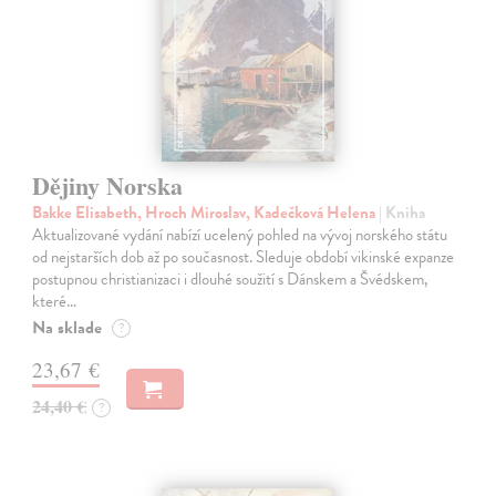
Dějiny Norska
Bakke Elisabeth, Hroch Miroslav, Kadečková Helena
| Kniha
Aktualizované vydání nabízí ucelený pohled na vývoj norského státu
od nejstarších dob až po současnost. Sleduje období vikinské expanze
postupnou christianizaci i dlouhé soužití s Dánskem a Švédskem,
které…
Na sklade
?
23,67 €
24,40 €
?