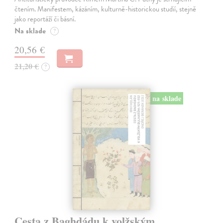
čtením. Manifestem, kázáním, kulturně-historickou studií, stejně
jako reportáží či básní.
Na sklade
?
20,56 €
21,20 €
?
na sklade
Cesta z Baghdádu k volžským