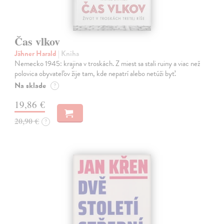
Čas vlkov
Jähner Harald
| Kniha
Nemecko 1945: krajina v troskách. Z miest sa stali ruiny a viac než
polovica obyvateľov žije tam, kde nepatrí alebo netúži byť.
Na sklade
?
19,86 €
20,90 €
?