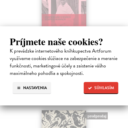
Príjmete naše cookies?
Sedliačky
K prevádzke internetového kníhkupectva Artforum
využívame cookies slúžiace na zabezpečenie a meranie
Kuciel-Frydryszak Joanna
| Kniha
„Neplač, dieťa moje. Každá žena je otrokyňa, tak ani ty nebudeš
funkčnosti, marketingové účely a zaistenie vášho
vyvolená,“ hovorí babka svojej mladej vnučke.
maximálneho pohodlia a spokojnosti.
Na sklade
?
23,66 €
NASTAVENIA
SÚHLASÍM
24,90 €
?
predpredaj