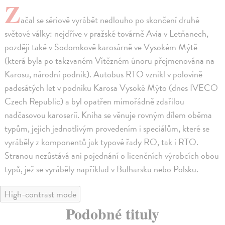
Z
ačal se sériově vyrábět nedlouho po skončení druhé
světové války: nejdříve v pražské továrně Avia v Letňanech,
později také v Sodomkově karosárně ve Vysokém Mýtě
(která byla po takzvaném Vítězném únoru přejmenována na
Karosu, národní podnik). Autobus RTO vznikl v polovině
padesátých let v podniku Karosa Vysoké Mýto (dnes IVECO
Czech Republic) a byl opatřen mimořádně zdařilou
nadčasovou karoserií. Kniha se věnuje rovným dílem oběma
typům, jejich jednotlivým provedením i speciálům, které se
vyráběly z komponentů jak typové řady RO, tak i RTO.
Stranou nezůstává ani pojednání o licenčních výrobcích obou
typů, jež se vyráběly například v Bulharsku nebo Polsku.
High-contrast mode
Podobné tituly