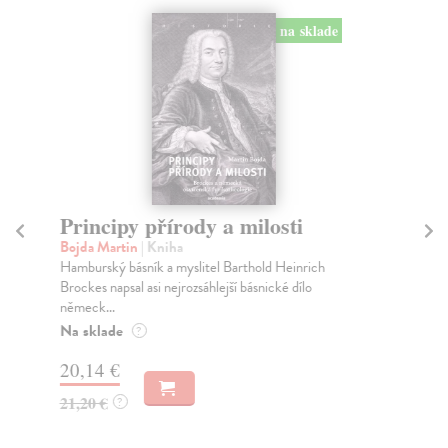
na sklade
Principy přírody a milosti
Č
Bojda Martin
| Kniha
Kl
Hamburský básník a myslitel Barthold Heinrich
Rok
Brockes napsal asi nejrozsáhlejší básnické dílo
por
německ...
Za
Na sklade
?
20
20,14 €
21
21,20 €
?