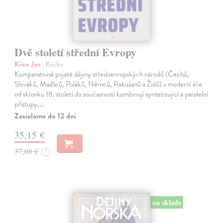
Dvě století střední Evropy
Křen Jan
| Kniha
Komparativně pojaté dějiny středoevropských národů (Čechů,
Slováků, Maďarů, Poláků, Němců, Rakušanů a Židů) v moderní éře
od sklonku 18. století do současnosti kombinují syntetizující a paralelní
přístupy,…
Zasielame do 12 dní
35,15 €
37,00 €
?
na sklade