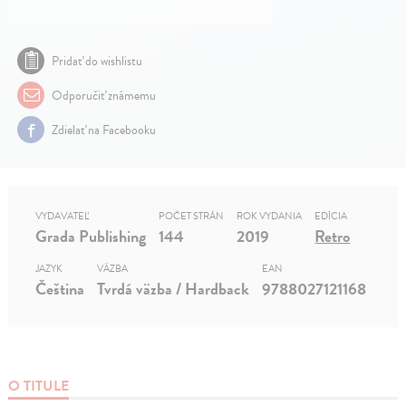
Pridať do wishlistu
Odporučiť známemu
Zdielať na Facebooku
VYDAVATEĽ
POČET STRÁN
ROK VYDANIA
EDÍCIA
Grada Publishing
144
2019
Retro
JAZYK
VÄZBA
EAN
Čeština
Tvrdá väzba / Hardback
9788027121168
O TITULE