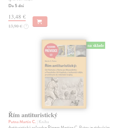
Do 5 dní
13,48 €
13,90 €
?
na sklade
Řím antituristický
Putna Martin C.
| Kniha
Antituristický průvodce Římem Martina C. Putny je strhujícím