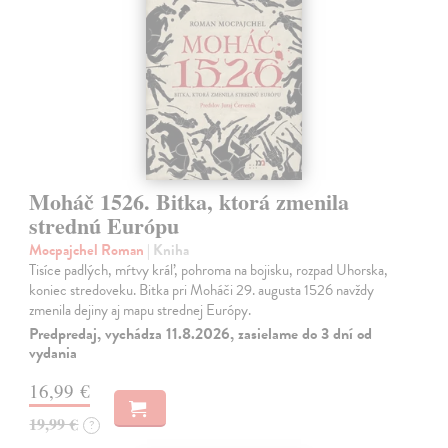
Moháč 1526. Bitka, ktorá zmenila
strednú Európu
Mocpajchel Roman
| Kniha
Tisíce padlých, mŕtvy kráľ, pohroma na bojisku, rozpad Uhorska,
koniec stredoveku. Bitka pri Moháči 29. augusta 1526 navždy
zmenila dejiny aj mapu strednej Európy.
Predpredaj, vychádza 11.8.2026, zasielame do 3 dní od
vydania
16,99 €
19,99 €
?