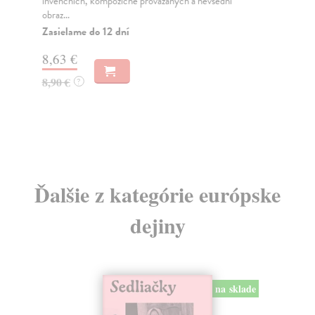
invenčních, kompozičně provázaných a nevšední
„Ka
obraz...
lep
Zasielame do 12 dní
Na
8,63 €
35
8,90 €
?
37
Ďalšie z kategórie európske
dejiny
na sklade