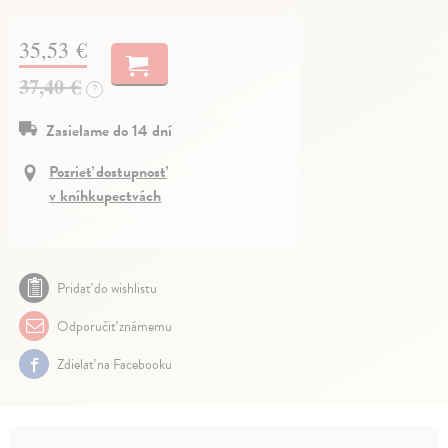
35,53 €
37,40 €
?
Zasielame do 14 dní
Pozrieť dostupnosť
v kníhkupectvách
Pridať do wishlistu
Odporučiť známemu
Zdielať na Facebooku