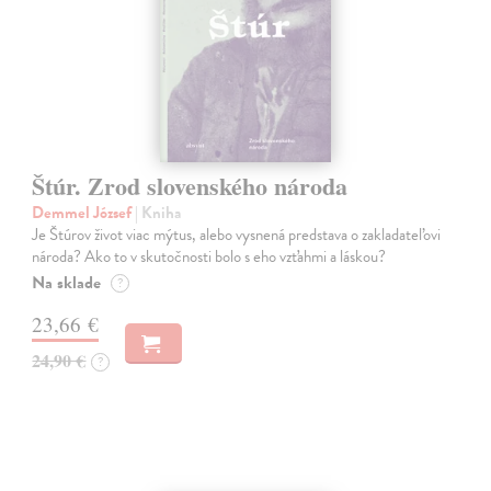
Štúr. Zrod slovenského národa
Demmel József
| Kniha
Je Štúrov život viac mýtus, alebo vysnená predstava o zakladateľovi
národa? Ako to v skutočnosti bolo s eho vzťahmi a láskou?
Na sklade
?
23,66 €
24,90 €
?