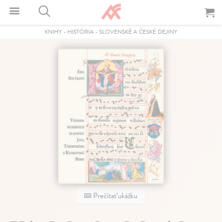
KNIHY
-
HISTÓRIA
-
SLOVENSKÉ A ČESKÉ DEJINY
Prečítať ukážku