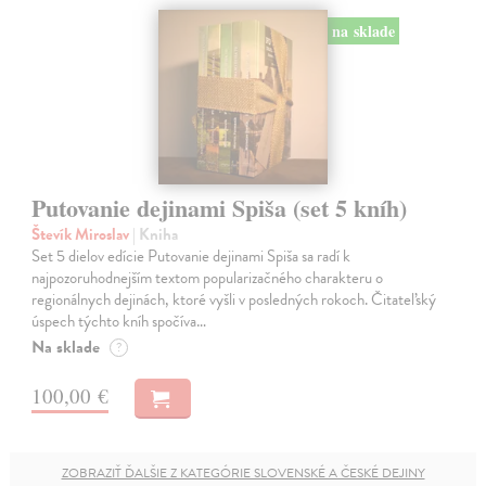
na sklade
Putovanie dejinami Spiša (set 5 kníh)
Števík Miroslav
| Kniha
Set 5 dielov edície Putovanie dejinami Spiša sa radí k
najpozoruhodnejším textom popularizačného charakteru o
regionálnych dejinách, ktoré vyšli v posledných rokoch. Čitateľský
úspech týchto kníh spočíva…
Na sklade
?
100,00 €
ZOBRAZIŤ ĎALŠIE Z KATEGÓRIE SLOVENSKÉ A ČESKÉ DEJINY