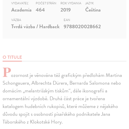
VYDAVATEĽ
POČET STRÁN
ROK VYDANIA
JAZYK
Academia
464
2019
Čeština
VÄZBA
EAN
Tvrdá väzba / Hardback
9788020028662
O TITULE
P
ozornost je věnována též grafickým předlohám Martina
Schongauera, Albrechta Dürera, Bernarda Salomona nebo
domácím „melantrišským tiskům“, dále ikonografii a
ornamentální výzdobě. Druhá část práce je tvořena
katalogem hudebních rukopisů, které můžeme z nějakého
důvodu spojit s osobností písařského podnikatele Jana
Táborského z Klokotské Hory.