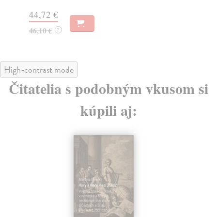
52,38 €
42
54,00 €
44
?
High-contrast mode
Čitatelia s podobným vkusom si
kúpili aj: