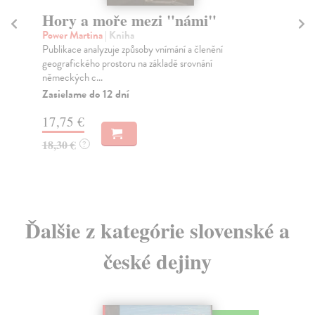
Válečné deníky Jana
Sv
Opočenského
M
Němeček Jan
| Kniha
Jan
Londýnske denníky historika a diplomata J.
Na 
Opočenského.
zah
Zasielame do 12 dní
Za
22,99 €
20
23,70 €
21
?
Ďalšie z kategórie slovenské a
české dejiny