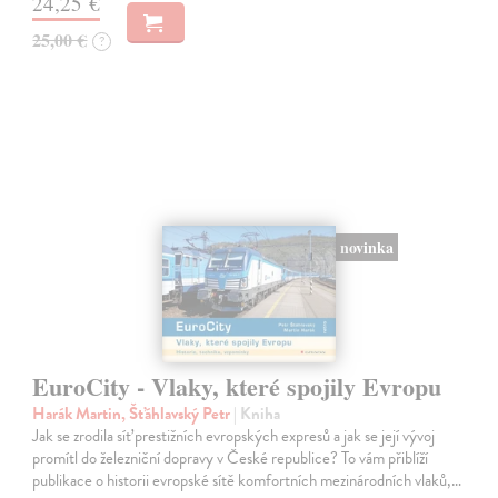
24,25 €
25,00 €
?
novinka
EuroCity - Vlaky, které spojily Evropu
Harák Martin, Šťáhlavský Petr
| Kniha
Jak se zrodila síť prestižních evropských expresů a jak se její vývoj
promítl do železniční dopravy v České republice? To vám přiblíží
publikace o historii evropské sítě komfortních mezinárodních vlaků,…