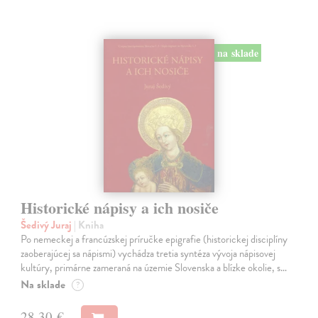
na sklade
Historické nápisy a ich nosiče
Šedivý Juraj
| Kniha
Po nemeckej a francúzskej príručke epigrafie (historickej disciplíny
zaoberajúcej sa nápismi) vychádza tretia syntéza vývoja nápisovej
kultúry, primárne zameraná na územie Slovenska a blízke okolie, s…
Na sklade
?
28,30 €