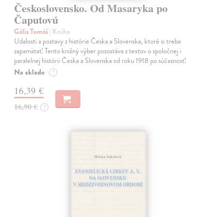
Československo. Od Masaryka po
Čaputovú
Gális Tomáš
| Kniha
Udalosti a postavy z histórie Česka a Slovenska, ktoré si treba
zapamätať. Tento knižný výber pozostáva z textov o spoločnej i
paralelnej histórii Česka a Slovenska od roku 1918 po súčasnosť.
Na sklade
?
16,39 €
16,90 €
?