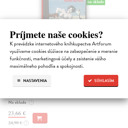
na sklade
Príjmete naše cookies?
K prevádzke internetového kníhkupectva Artforum
využívame cookies slúžiace na zabezpečenie a meranie
funkčnosti, marketingové účely a zaistenie vášho
Studne mútne
maximálneho pohodlia a spokojnosti.
Getting Peter
| Kniha
Sú ikonickými postavami našej kultúry. Postavili im sochy a
NASTAVENIA
SÚHLASÍM
pomenovali po nich ulice, majú svoje nespochybniteľné miesto v
lexikónoch literatúry aj učebniciach, slovenské moderné umenie sa
bez nich nedá…
Na sklade
?
23,66 €
24,90 €
?