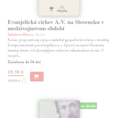
Evanjelická cirkev A.V. na Slovensku v
medzivojnovom období
Sokolová Milena
| Kniha
Koniec prvej svetovej vojny a následné geopolitické zmeny v strednej
Európe znamenali pre evanjelikov a. v. žijúcich na území Slovenska
zásadný obrat v ich dovtedajšom cirkevno-náboženskom živote. V
nových…
Zasielame do 14 dní
19,39 €
19,99 €
?
na sklade