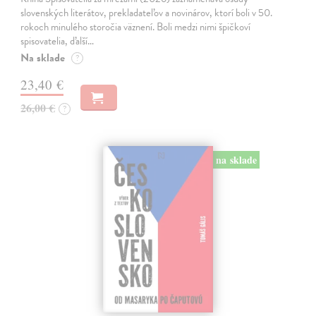
slovenských literátov, prekladateľov a novinárov, ktorí boli v 50.
rokoch minulého storočia väznení. Boli medzi nimi špičkoví
spisovatelia, ďalší…
Na sklade
?
23,40 €
26,00 €
?
na sklade