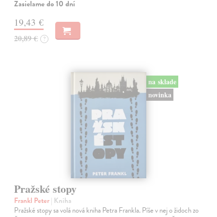
Zasielame do 10 dní
19,43 €
20,89 €
?
na sklade
novinka
Pražské stopy
Frankl Peter
| Kniha
Pražské stopy sa volá nová kniha Petra Frankla. Píše v nej o židoch zo