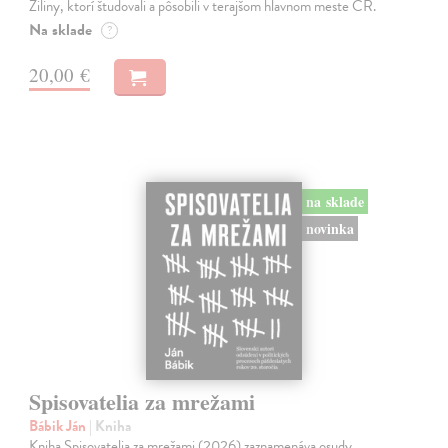
Žiliny, ktorí študovali a pôsobili v terajšom hlavnom meste ČR.
Na sklade
?
20,00 €
na sklade
novinka
Spisovatelia za mrežami
Bábik Ján
| Kniha
Kniha Spisovatelia za mrežami (2026) zaznamenáva osudy