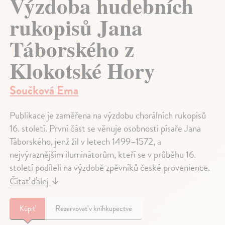
Výzdoba hudebních
rukopisů Jana
Táborského z
Klokotské Hory
Součková Ema
Publikace je zaměřena na výzdobu chorálních rukopisů
16. století. První část se věnuje osobnosti písaře Jana
Táborského, jenž žil v letech 1499–1572, a
nejvýraznějším iluminátorům, kteří se v průběhu 16.
století podíleli na výzdobě zpěvníků české provenience.
Čítať ďalej
↓
Kúpiť
Rezervovať v kníhkupectve