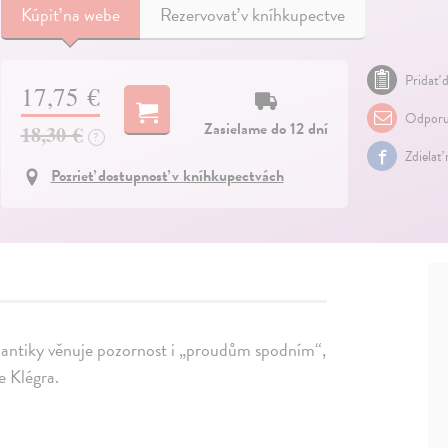
Kúpiť
na webe
Rezervovať v kníhkupectve
Pridať d
17,75 €
Odporu
Zasielame do 12 dní
18,30 €
?
Zdielať
Pozrieť dostupnosť v kníhkupectvách
mantiky věnuje pozornost i „proudům spodním“,
e Klégra.