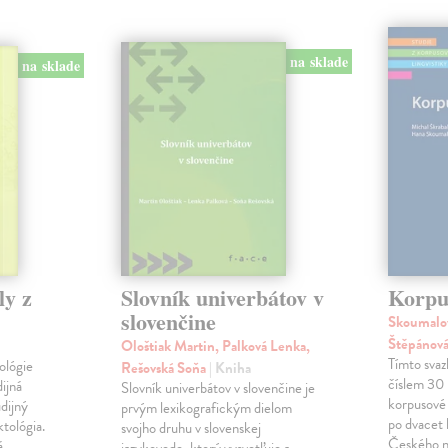
na sklade
na sklade
ly z
Slovník univerbátov v
Korpus
slovenčine
Skoumalov
Štěpánová
Ološtiak Martin, Palková Lenka,
Tímto sva
ológie
Rešovská Soňa
| Kniha
číslem 30 
dijná
Slovník univerbátov v slovenčine je
korpusové 
udijný
prvým lexikografickým dielom
po dvacet 
tológia.
svojho druhu v slovenskej
Českého n
á