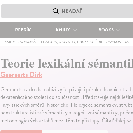
REBRÍK
KNIHY
BOOKS
KNIHY
-
JAZYKOVÁ LITERATÚRA, SLOVNÍKY, ENCYKLOPÉDIE
-
JAZYKOVEDA
Teorie lexikální sémant
Geeraerts Dirk
Geeraertsova kniha nabízí vyčerpávající přehled hlavních tradi
devatenáctého století do současnosti. Představuje nejdůležitě
lingvistických směrů: historicko-filologické sémantiky, struk
neostrukturalistické sémantiky a kognitivní sémantiky, přiče
metodologických vztahů mezi těmito přístupy.
Čítať ďalej
↓