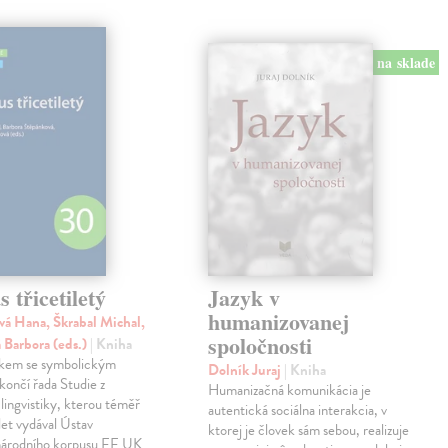
na sklade
 třicetiletý
Jazyk v
humanizovanej
á Hana, Škrabal Michal,
spoločnosti
 Barbora (eds.)
| Kniha
zkem se symbolickým
Dolník Juraj
| Kniha
končí řada Studie z
Humanizačná komunikácia je
lingvistiky, kterou téměř
autentická sociálna interakcia, v
let vydával Ústav
ktorej je človek sám sebou, realizuje
árodního korpusu FF UK