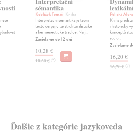
e
Interpretační
Dynamik
vnosti
sémantika
lexikáln
Koblížek Tomáš
| Kniha
Polická Alen
eneše
Interpretační sémantika je teorií
Kniha předsta
é
textu čerpající ze strukturalistické
i historický v
vybudovat
a hermeneutické tradice. Na j...
konceptů stud
socio...
Zasielame do 12 dní
Zasielame d
10,28 €
16,20 €
10,60 €
?
16,70 €
?
Ďalšie z kategórie jazykoveda