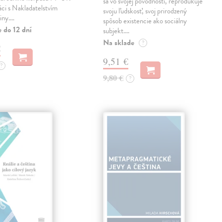
sa vo svojej pôvodnosti, reprodukuje
áci s Nakladatelstvím
svoju ľudskosť, svoj prirodzený
iny.…
spôsob existencie ako sociálny
 do 12 dní
subjekt.…
Na sklade
?
€
9,51 €
?
9,80 €
?