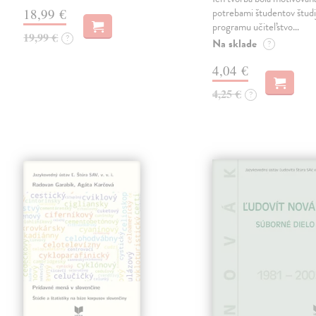
18,99 €
potrebami študentov štud
programu učiteľstvo…
19,99 €
?
Na sklade
?
4,04 €
4,25 €
?