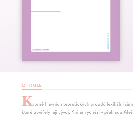
O TITULE
K
romě hlavních teoretických proudů lexikální sé
které utvářely její vývoj. Kniha vychází v překladu Aleš