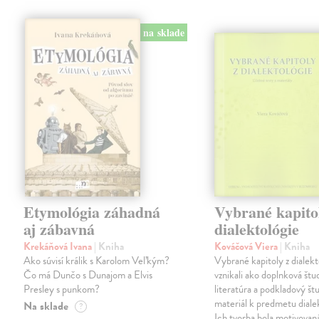
na sklade
Etymológia záhadná
Vybrané kapito
aj zábavná
dialektológie
Krekáňová Ivana
| Kniha
Kováčová Viera
| Kniha
Ako súvisí králik s Karolom Veľkým?
Vybrané kapitoly z dialekt
Čo má Dunčo s Dunajom a Elvis
vznikali ako doplnková štu
Presley s punkom?
literatúra a podkladový št
materiál k predmetu dialek
Na sklade
?
Ich tvorba bola motivovan