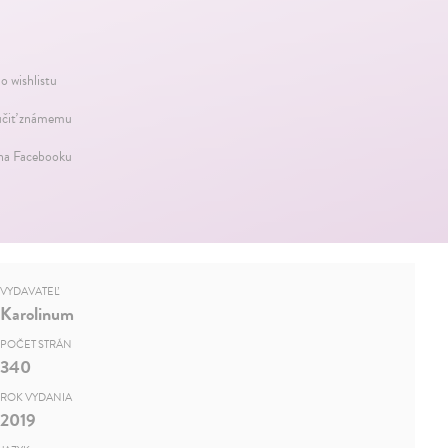
o wishlistu
čiť známemu
 na Facebooku
VYDAVATEĽ
Karolinum
POČET STRÁN
340
ROK VYDANIA
2019