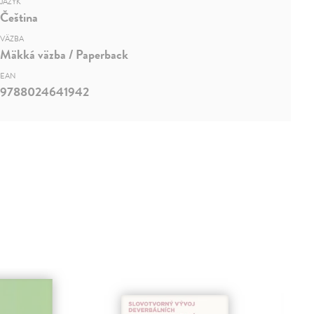
JAZYK
Čeština
VÄZBA
Mäkká väzba / Paperback
EAN
9788024641942