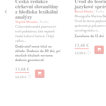
Česká redakce
Úvod do teori
církevní slovanštiny
jazykové sprá
z hlediska lexikální
Beneš Martin
| Kniha
analýzy
Monografie Martina B
Úvod do teorie jazykov
Vepřek Miroslav
| Kniha
správnosti je pokusem 
Církevněslovanské písemnictví
sociolingvistiku n...
tvoří podstatnou část nejstarší
Zasielame do 12 dní
české kulturní historie. I když
celkov...
13,48 €
Dodávateľ nemá titul na
sklade. Dodanie do 30 dní, pri
13,90 €
?
starších tituloch nevieme
dodanie garantovať.
13,68 €
14,10 €
?