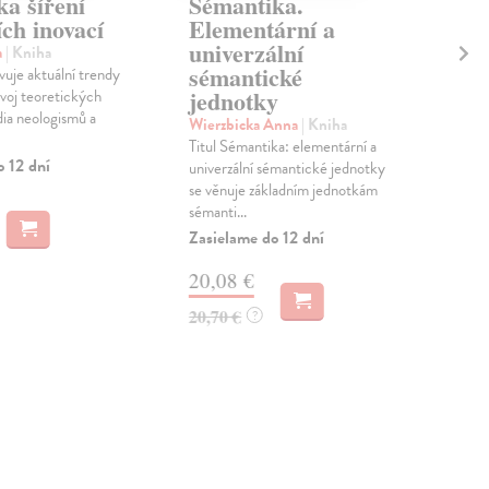
a šíření
Sémantika.
Hl
ích inovací
Elementární a
ja
univerzální
ku
a
| Kniha
sémantické
vuje aktuální trendy
Eco
jednotky
ývoj teoretických
Jedn
ia neologismů a
Umb
Wierzbicka Anna
| Kniha
dobr
Titul Sémantika: elementární a
anal
o 12 dní
univerzální sémantické jednotky
Na 
se věnuje základním jednotkám
sémanti...
22
Zasielame do 12 dní
23,
20,08 €
20,70 €
?