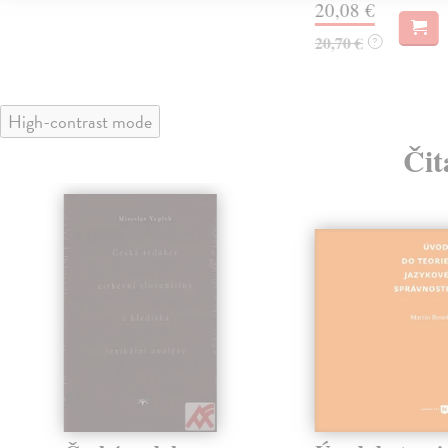
20,08 €
20,70 €
?
High-contrast mode
Čit