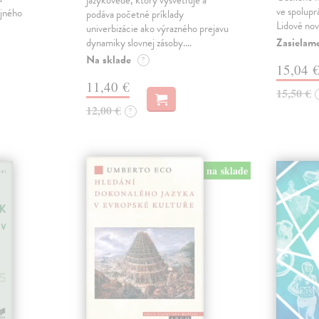
jazykovede, ktorý vysvetľuje a
ve spolupr
ijného
podáva početné príklady
Lidové nov
univerbizácie ako výrazného prejavu
Zasielame
dynamiky slovnej zásoby.…
Na sklade
?
15,04 
11,40 €
15,50 €
12,00 €
?
na sklade