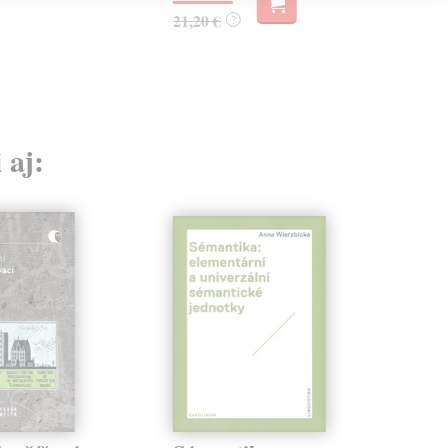
21,20 €
?
 aj: