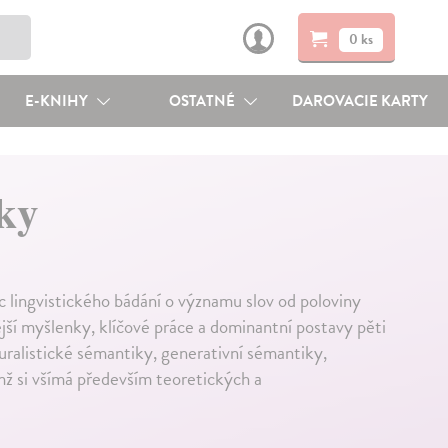
0 ks
E-KNIHY
OSTATNÉ
DAROVACIE KARTY
iky
c lingvistického bádání o významu slov od poloviny
jší myšlenky, klíčové práce a dominantní postavy pěti
turalistické sémantiky, generativní sémantiky,
mž si všímá především teoretických a