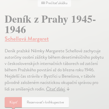
Prečítať ukážku
Deník z Prahy 1945-
1946
Schellová Margaret
Deník pražské Němky Margarete Schellové zachycuje
autorčiny osobní zážitky během desetiměsíčního pobytu
v československých internačních táborech od zatčení
během Pražského povstání až do března roku 1946.
Nejdelší čas strávila v Bystřici u Benešova, v táboře
původně založeném nacistickou okupační správou pro
lidi ze smíšených rodin.
Čítať ďalej
↓
Kúpiť
Rezervovať v kníhkupectve