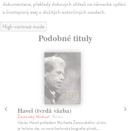
dokumentace, překlady dobových ohlasů na německé vydání
a životopisný esej o složitých autorčiných osudech.
High-contrast mode
Podobné tituly
Havel (tvrdá väzba)
N
Žantovský Michael
| Kniha
Az
Václav Havel pohledem Michaela Žantovského: už tím
Kur
je řečeno vše, co nová havlovská biografie přináš...
to 