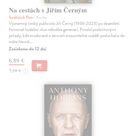
Na cestách s Jiřím Černým
Sedláček Petr
| Kniha
Významný český publicista Jiří Černý (1936-2023) po desetiletí
formoval hudební vkus několika generací. Proslul poslechovými
pořady, kde erudovaně a zároveň srozumitelně uváděl posluchače do
světa hlavně…
Zasielame do 12 dní
6,89 €
7,10 €
?