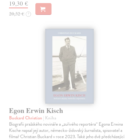
19,30 €
20,32 €
?
Egon Erwin Kisch
Buckard Christian
| Kniha
Biografii pražského novináře a „zuřivého reportéra“ Egona Erwina
Kische napsal její autor, německo-židovský žurnalista, spisovatel a
filmař Christian Buckard v roce 2023. Také jeho dvě předcházející