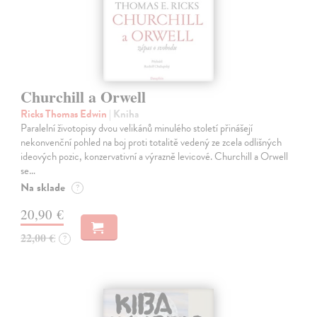
Churchill a Orwell
Ricks Thomas Edwin
| Kniha
Paralelní životopisy dvou velikánů minulého století přinášejí
nekonvenční pohled na boj proti totalitě vedený ze zcela odlišných
ideových pozic, konzervativní a výrazně levicové. Churchill a Orwell
se…
Na sklade
?
20,90 €
22,00 €
?