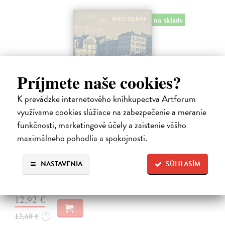
na sklade
Príjmete naše cookies?
K prevádzke internetového kníhkupectva Artforum
využívame cookies slúžiace na zabezpečenie a meranie
funkčnosti, marketingové účely a zaistenie vášho
Táňa / Praha 3 / Žižkov
maximálneho pohodlia a spokojnosti.
Zelbová Marie
| Kniha
Nikdy jsme nebyli úplně standardní žižkovská rodina. Vítejte v
NASTAVENIA
SÚHLASÍM
mámině bytě 4. kategorie, který byl všem otevřen dokořán.
Na sklade
?
12,92 €
13,60 €
?