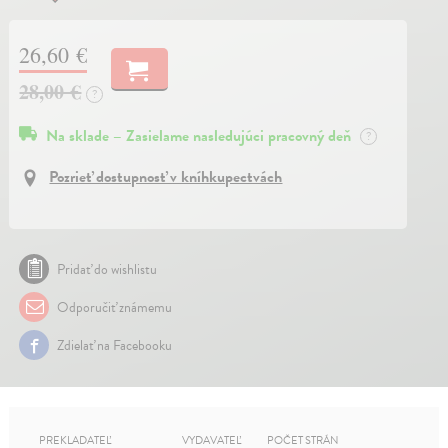
26,60 €
28,00 €
?
Na sklade – Zasielame nasledujúci pracovný deň
?
Pozrieť dostupnosť v kníhkupectvách
Pridať do wishlistu
Odporučiť známemu
Zdielať na Facebooku
PREKLADATEĽ
VYDAVATEĽ
POČET STRÁN