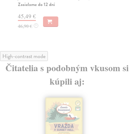
Zasielame do 12 dní
Na
45,49 €
30
46,90 €
31
?
High-contrast mode
Čitatelia s podobným vkusom si
kúpili aj: