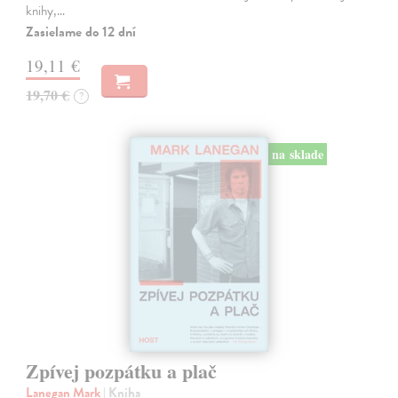
knihy,…
Zasielame do 12 dní
19,11 €
19,70 €
?
na sklade
Zpívej pozpátku a plač
Lanegan Mark
| Kniha