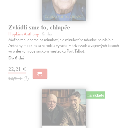
Zvládli sme to, chlapče
Hopkins Anthony
| Kniha
Možno zabudneme na minulosť, ale minulosť nezabudne na nás Sir
Anthony Hopkins sa narodil a vyrastal v krízových a vojnových časoch
vo waleskom oceliarskom mestečku Port Talbot.
Do 6 dní
22,21 €
22,90 €
?
na sklade