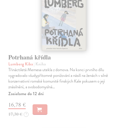
Potrhaná křídla
Lumberg Kiba
| Kniha
Třináctiletá Memesa utekla z domova. Na konci prvního dílu
vygradovalo všudypřítomné ponižování a násilí na ženách v silně
konzervativní romské komunitě finských Kale pokusem o její
znásilnění, a svobodomyslná…
Zasielame do 12 dní
16,78 €
17,30 €
?