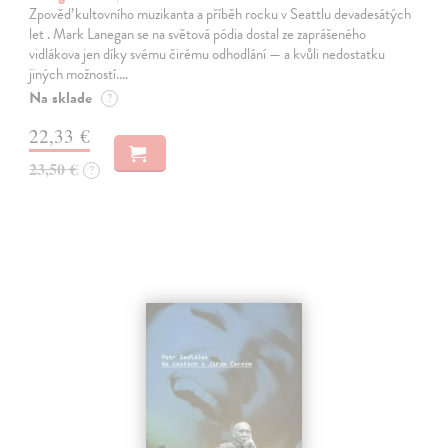
Zpověď kultovního muzikanta a příběh rocku v Seattlu devadesátých
let . Mark Lanegan se na světová pódia dostal ze zaprášeného
vidlákova jen díky svému čirému odhodlání — a kvůli nedostatku
jiných možností.…
Na sklade
?
22,33 €
23,50 €
?