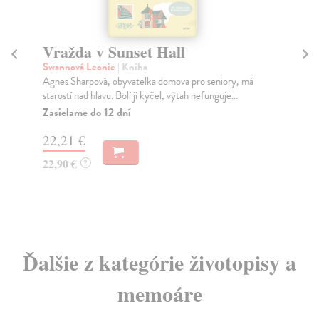
Vražda v Sunset Hall
Zv
Swannová Leonie
| Kniha
Mo
Agnes Sharpová, obyvatelka domova pro seniory, má
O t
starostí nad hlavu. Bolí ji kyčel, výtah nefunguje...
vša
Zasielame do 12 dní
Za
22,21 €
17
22,90 €
18
?
Ďalšie z kategórie životopisy a
memoáre