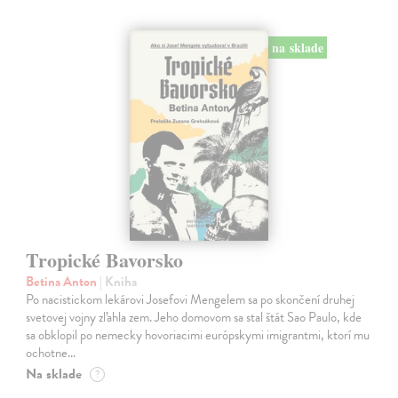
na sklade
Tropické Bavorsko
Betina Anton
| Kniha
Po nacistickom lekárovi Josefovi Mengelem sa po skončení druhej
svetovej vojny zľahla zem. Jeho domovom sa stal štát Sao Paulo, kde
sa obklopil po nemecky hovoriacimi európskymi imigrantmi, ktorí mu
ochotne…
Na sklade
?