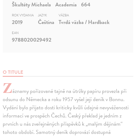
Škultéty Michaela
Academia
664
ROK VYDANIA
JAZYK
VÄZBA
2019
Čeština
Tvrdá väzba / Hardback
EAN
9788020029492
O TITULE
Z
áznamy pořizované tajně na útržky papíru provezla při
odsunu do Německa a roku 1957 vyšel její deník v Bonnu.
Vydání bylo přijato dosti kriticky kvůli údajné nevyváženosti
informací ve prospěch Čechů. Český překlad je jedním z
prvních u nás zveřejněných příspěvků k „malým dějinám“
tohoto období. Samotný deník doprovází dostupná