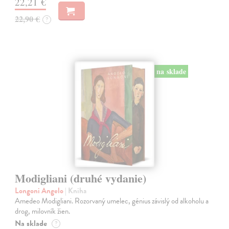
22,21 €
22,90 €
?
na sklade
Modigliani (druhé vydanie)
Longoni Angelo
| Kniha
Amedeo Modigliani. Rozorvaný umelec, génius závislý od alkoholu a
drog, milovník žien.
Na sklade
?