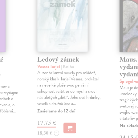
ké
Ledový zámek
Maus.
vydani
Vesaas Tarjei
| Kniha
vydan
Autor brilantní novely pro mládež,
a
norský klasik Tarjei Vesaas, prokázal
a
Spiegelm
na nevelké ploše svou geniální
mev a
Maus je de
schopnost vcítit se do mysli a srdcí
 nezvyčajne
umelecky 
náctiletých „dětí“. Jeho dvě hrdinky,
 príbeh o
tragických
veselá a družná Siss a…
evania, o
svetovej v
Zasielame do 12 dní
fóbiami...
svojho vzni
čitateľov 
17,75 €
Na sklad
18,30 €
?
24,15 