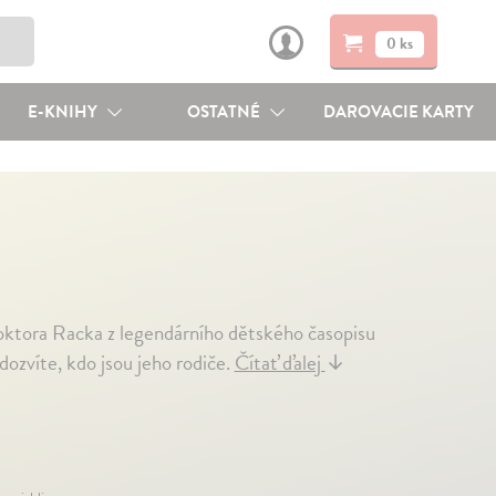
0 ks
E-KNIHY
OSTATNÉ
DAROVACIE KARTY
oktora Racka z legendárního dětského časopisu
dozvíte, kdo jsou jeho rodiče.
Čítať ďalej
↓