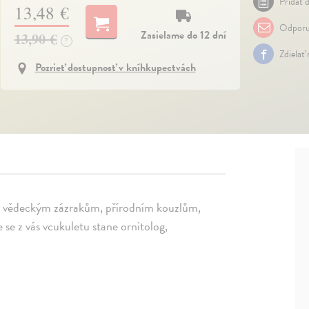
Pridať d
13,48 €
Odporu
Zasielame do 12 dní
13,90 €
?
Zdielať
Pozrieť dostupnosť v kníhkupectvách
, vědeckým zázrakům, přírodním kouzlům,
e z vás vcukuletu stane ornitolog,