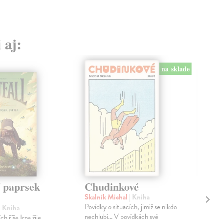
 aj:
na sklade
í paprsek
Chudinkové
Fe
Skalník Michal
| Kniha
Len
Povídky o situacích, jimiž se nikdo
Paří
| Kniha
nechlubí... V povídkách své
už 
ch říše Irpa žije