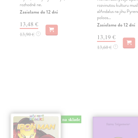
rozhodně ne.
u
rozvinutou kulturu musl
al­Andalus na jihu Pyre
Zasielame do 12 dní
poloos...
13,48 €
Zasielame do 12 dní
13,90 €
?
13,19 €
13,60 €
?
na sklade