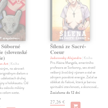
 Súborné
Šílená ze Sacré-
e (slovenské
Coeur
ie)
Jodorowsky Alejandro
| Kniha
Pro Alaina Mangela, emeritního
an Art
| Kniha
profesora ze Sorbonny, sex ztratil
sivým, no zároveň
veškerý živočišný význam a stal se
originálnym dielom o
zdrojem posvátné energie. Začal se
 udalostiach druhej
oblékat do fialové, která je barvou
ojny a holokaustu. Od
spirituální otevřenosti, a skoncoval…
ku oslovilo milióny
Zasielame do 12 dní
po celom svete.
e
27,26 €
€