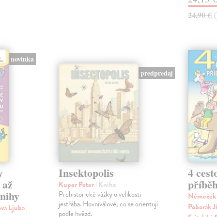
24,90 €
novinka
predpredaj
y
Insektopolis
4 cest
 až
příběh
Kuper Peter
| Kniha
knihy
Prehistorické vážky o velikosti
Němeček J
jestřába. Hovniválové, co se orientují
Poborák Ji
ová Ljuba
|
podle hvězd.