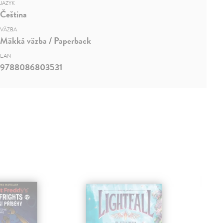
JAZYK
Čeština
VÄZBA
Mäkká väzba / Paperback
EAN
9788086803531