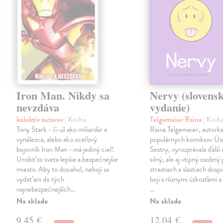
Iron Man. Nikdy sa
Nervy (slovens
nevzdáva
vydanie)
kolektív autorov
| Kniha
Telgemeier Raina
| Knih
Tony Stark - či už ako miliardár a
Raina Telgemeier, autork
vynálezca, alebo ako oceľový
populárnych komiksov Ús
bojovník Iron Man - má jediný cieľ:
Sestry, vyrozprávala ďalší
Urobiť zo sveta lepšie a bezpečnejšie
silný, ale aj vtipný osobný
miesto. Aby to dosiahol, nebojí sa
strastiach a slastiach dospi
vydať ani do tých
boji s rôznymi úzkosťami a 
najnebezpečnejších…
…
Na sklade
Na sklade
9,45 €
12,04 €