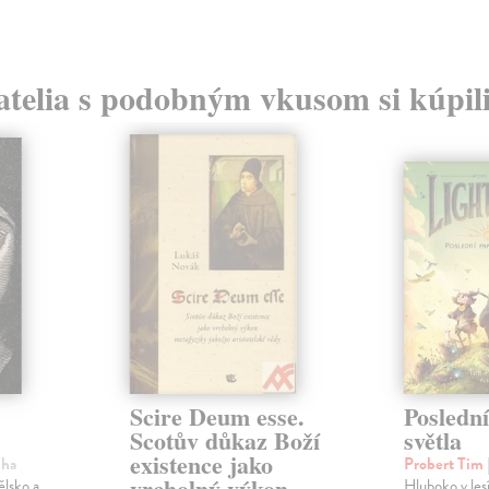
atelia s podobným vkusom si kúpili
Scire Deum esse.
Posledn
Scotův důkaz Boží
světla
existence jako
iha
Probert Tim
vrcholný výkon
lsko a
Hluboko v lesí