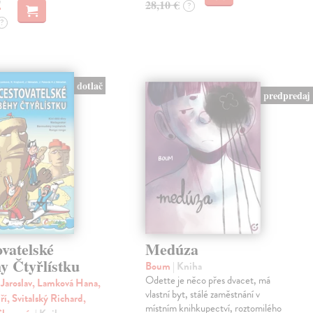
28,10 €
?
?
dotlač
predpredaj
ovatelské
Medúza
y Čtyřlístku
Boum
| Kniha
Odette je něco přes dvacet, má
aroslav, Lamková Hana,
vlastní byt, stálé zaměstnání v
ří, Svitalský Richard,
místním knihkupectví, roztomilého