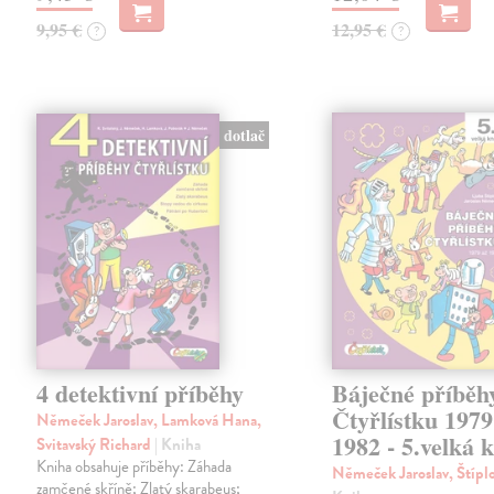
9,95 €
12,95 €
?
?
dotlač
4 detektivní příběhy
Báječné příběh
Čtyřlístku 1979
Němeček Jaroslav, Lamková Hana,
1982 - 5.velká 
Svitavský Richard
| Kniha
Kniha obsahuje příběhy: Záhada
Němeček Jaroslav, Štípl
zamčené skříně; Zlatý skarabeus;