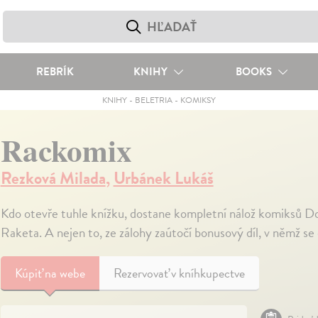
REBRÍK
KNIHY
BOOKS
KNIHY
-
BELETRIA
-
KOMIKSY
Rackomix
Rezková Milada
,
Urbánek Lukáš
Kdo otevře tuhle knížku, dostane kompletní nálož komiksů D
Raketa. A nejen to, ze zálohy zaútočí bonusový díl, v němž se 
Kúpiť
na webe
Rezervovať v kníhkupectve