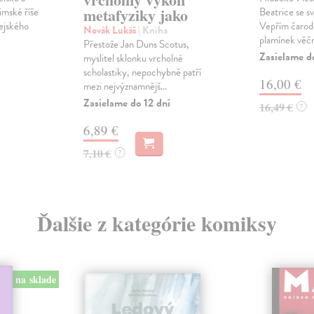
metafyziky jako
imské říše
Beatrice se 
nejského
Vepřím čarod
Novák Lukáš
| Kniha
plamínek věčn
Přestože Jan Duns Scotus,
Zasielame d
myslitel sklonku vrcholné
scholastiky, nepochybně patří
16,00 €
mezi nejvýznamnějš...
Zasielame do 12 dní
16,49 €
?
6,89 €
7,10 €
?
Ďalšie z kategórie komiksy
na sklade