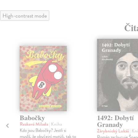
High-contrast mode
Čit
Babočky
1492: Dobytí
Granady
Rezková Milada
| Kniha
Kdo jsou Babočky? Jestli si
Zárybnický Lukáš
| Kn
myslíš, že obyčejní motýli, tak to
e
Román zachycuje Španě