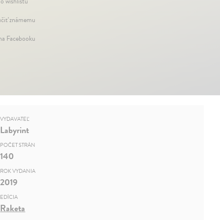
o wishlistu
čiť známemu
 na Facebooku
VYDAVATEĽ
Labyrint
POČET STRÁN
140
ROK VYDANIA
2019
EDÍCIA
Raketa