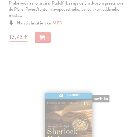
Prahe vyčíňa mor a cisár Rudolf II. sa aj s celým dvorom presťahoval
do Plzne. Povesť tohto mravopočestného, panovníkovi oddaného
mesta…
Na stiahnutie ako
MP3
15,95 €
E-AUDIO
novinka