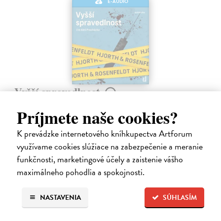
E-AUDIO
Vyšší spravedlnost
Hjorth Michael, Rosenfeldt Hans
| Elektronická audiokniha
Príjmete naše cookies?
Co když je spravedlnost slepá a vrahové zůstávají na svobodě? Pak
musí přijít někdo, kdo je nenechá uniknout bez trestu.
K prevádzke internetového kníhkupectva Artforum
Na stiahnutie ako
MP3
využívame cookies slúžiace na zabezpečenie a meranie
17,96 €
funkčnosti, marketingové účely a zaistenie vášho
maximálneho pohodlia a spokojnosti.
NASTAVENIA
SÚHLASÍM