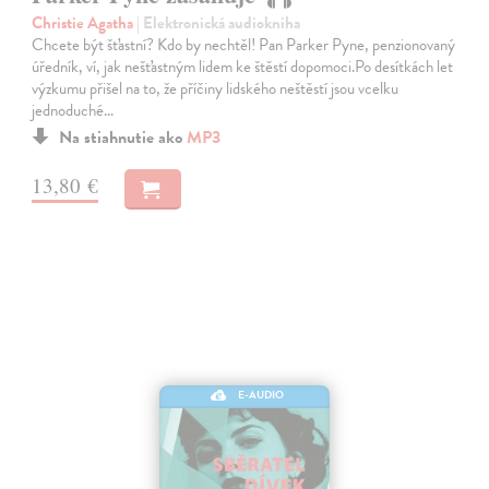
Christie Agatha
| Elektronická audiokniha
Chcete být šťastní? Kdo by nechtěl! Pan Parker Pyne, penzionovaný
úředník, ví, jak nešťastným lidem ke štěstí dopomoci.Po desítkách let
výzkumu přišel na to, že příčiny lidského neštěstí jsou vcelku
jednoduché…
Na stiahnutie ako
MP3
13,80 €
E-AUDIO