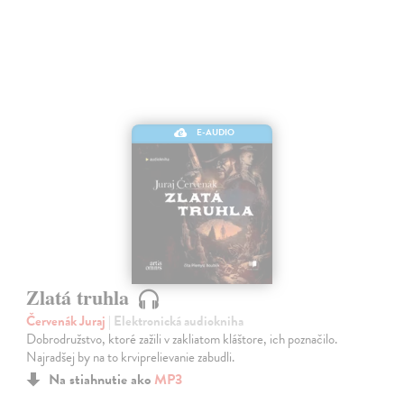
E-AUDIO
Zlatá truhla
Červenák Juraj
| Elektronická audiokniha
Dobrodružstvo, ktoré zažili v zakliatom kláštore, ich poznačilo.
Najradšej by na to krviprelievanie zabudli.
Na stiahnutie ako
MP3