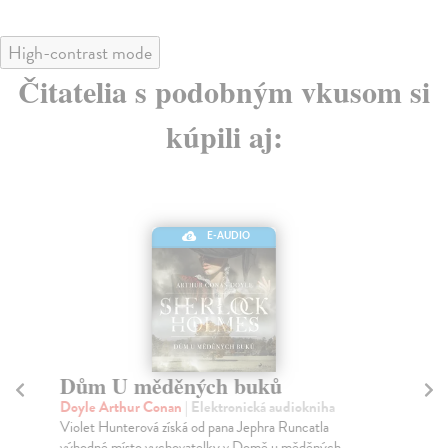
High-contrast mode
Čitatelia s podobným vkusom si
kúpili aj:
E-AUDIO
Dům U měděných buků
Pe
Doyle Arthur Conan
| Elektronická audiokniha
Do
Violet Hunterová získá od pana Jephra Runcatla
She
výhodné místo vychovatelky v Domě u měděných
myš