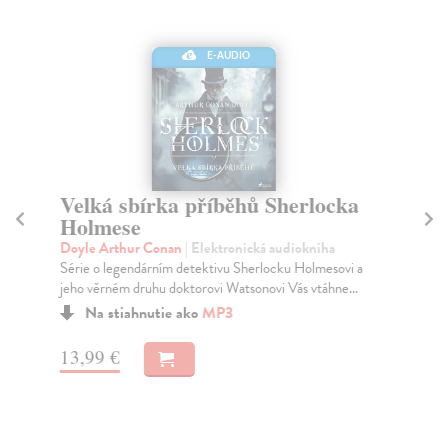
E-AUDIO
Velká sbírka příběhů Sherlocka
Z
Holmese
Do
She
Doyle Arthur Conan
| Elektronická audiokniha
pos
Série o legendárním detektivu Sherlocku Holmesovi a
jeho věrném druhu doktorovi Watsonovi Vás vtáhne...
Na stiahnutie ako
MP3
13
13,99 €