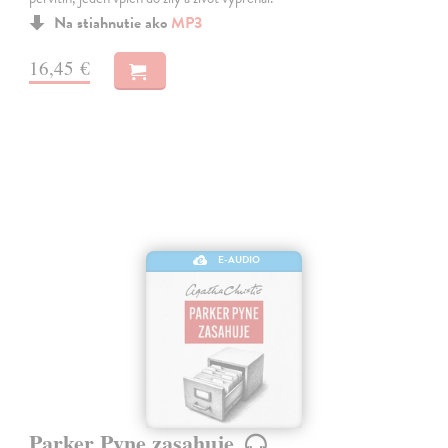
Na stiahnutie ako
MP3
16,45 €
E-AUDIO
Parker Pyne zasahuje