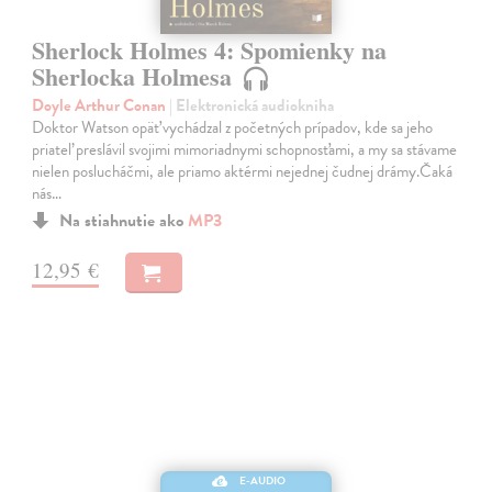
Sherlock Holmes 4: Spomienky na
Sherlocka Holmesa
Doyle Arthur Conan
| Elektronická audiokniha
Doktor Watson opäť vychádzal z početných prípadov, kde sa jeho
priateľ preslávil svojimi mimoriadnymi schopnosťami, a my sa stávame
nielen poslucháčmi, ale priamo aktérmi nejednej čudnej drámy.Čaká
nás…
Na stiahnutie ako
MP3
12,95 €
E-AUDIO