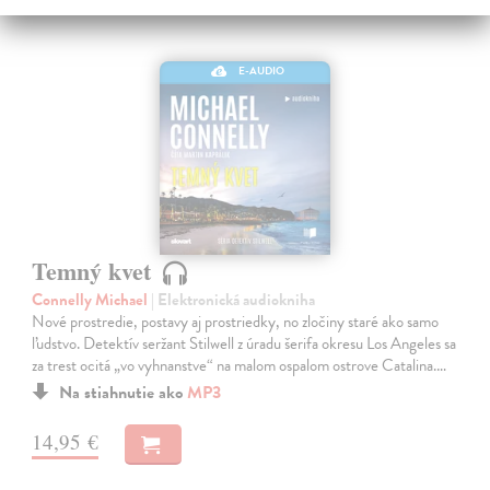
E-AUDIO
Temný kvet
Connelly Michael
| Elektronická audiokniha
Nové prostredie, postavy aj prostriedky, no zločiny staré ako samo
ľudstvo. Detektív seržant Stilwell z úradu šerifa okresu Los Angeles sa
za trest ocitá „vo vyhnanstve“ na malom ospalom ostrove Catalina.…
Na stiahnutie ako
MP3
14,95 €