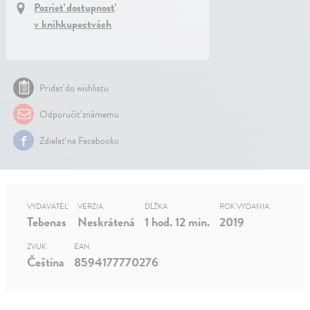
Pozrieť dostupnosť
v kníhkupectvách
Pridať do wishlistu
Odporučiť známemu
Zdielať na Facebooku
VYDAVATEĽ
VERZIA
DĹŽKA
ROK VYDANIA
Tebenas
Neskrátená
1 hod. 12 min.
2019
ZVUK
EAN
Čeština
8594177770276