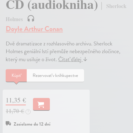
CD (audiokniha)
Sherlock
Holmes
Doyle Arthur Conan
Dvě dramatizace z rozhlasového archivu. Sherlock
Holmes geniální lstí přemůže nebezpečného zločince,
který mu usiluje o život.
Čítať ďalej
↓
Kúpiť
Rezervovať v kníhkupectve
11,35 €
11,70 €
?
Zasielame do 12 dní