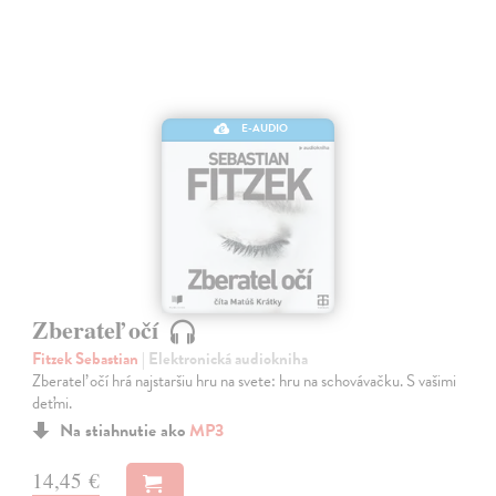
E-AUDIO
Zberateľ očí
Fitzek Sebastian
| Elektronická audiokniha
Zberateľ očí hrá najstaršiu hru na svete: hru na schovávačku. S vašimi
deťmi.
Na stiahnutie ako
MP3
14,45 €