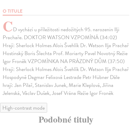
O TITULE
C
D vychází u příležitosti nedožitých 95. narozenin Ilji
Prachaře. DOKTOR WATSON VZPOMÍNÁ (34:02)
Hrají: Sherlock Holmes Alois Švehlík Dr. Watson Ilja Prachař
Hostinský Boris Šlechta Prof. Moriarty Pavel Novotný Režie
Igor Froněk VZPOMÍNKA NA PRÁZDNÝ DŮM (37:50)
Hrají: Sherlock Holmes Alois Švehlík Dr. Watson Ilja Prachař
Hospodyně Dagmar Felixová Lestrade Petr Hübner Dále
hrají: Jan Pilař, Stanislav Junek, Marie Kleplová, Jiřina
Jelenská, Václav Dušek, Josef Vrána Režie Igor Froněk
High-contrast mode
Podobné tituly