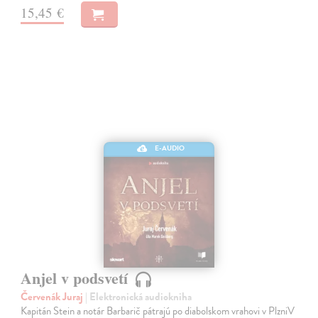
15,45 €
E-AUDIO
Anjel v podsvetí
Červenák Juraj
| Elektronická audiokniha
Kapitán Stein a notár Barbarič pátrajú po diabolskom vrahovi v PlzniV