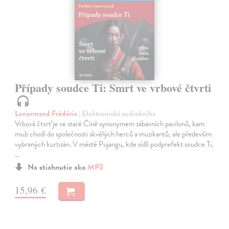
Případy soudce Ti: Smrt ve vrbové čtvrti
Lenormand Frédéric
| Elektronická audiokniha
Vrbová čtvrť je ve staré Číně synonymem zábavních pavilonů, kam
muži chodí do společnosti skvělých herců a muzikantů, ale především
vybraných kurtizán. V městě Pujangu, kde sídlí podprefekt soudce Ti,
…
Na stiahnutie ako
MP3
15,96 €