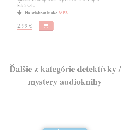
buků. Ok...
pří
Na stiahnutie ako
MP3
2,99 €
5,
Ďalšie z kategórie detektívky /
mystery audioknihy