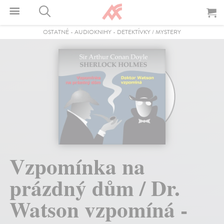
OSTATNÉ
-
AUDIOKNIHY
-
DETEKTÍVKY / MYSTERY
Vzpomínka na
prázdný dům / Dr.
Watson vzpomíná -