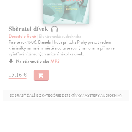
Sběratel dívek
Decastelo René
| Elektronická audiokniha
Píše se rok 1986. Daniela Hrubá přijíždí z Prahy převzít vedení
kriminálky na malém městě a ocitá se rovnýma nohama přímo ve
vyšetřování záhadných zmizení několika dívek.
Na stiahnutie ako
MP3
15,16 €
ZOBRAZIŤ ĎALŠIE Z KATEGÓRIE DETEKTÍVKY / MYSTERY AUDIOKNIHY