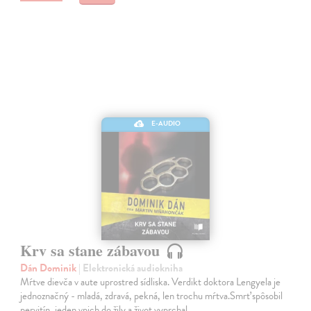
E-AUDIO
Krv sa stane zábavou
Dán Dominik
| Elektronická audiokniha
Mŕtve dievča v aute uprostred sídliska. Verdikt doktora Lengyela je
jednoznačný - mladá, zdravá, pekná, len trochu mŕtva.Smrť spôsobil
pervitín, jeden vpich do žily a život vyprchal.