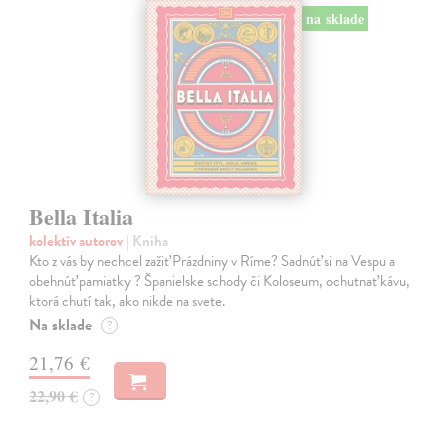
na sklade
Bella Italia
kolektív autorov
| Kniha
Kto z vás by nechcel zažiť Prázdniny v Ríme? Sadnúť si na Vespu a
obehnúť pamiatky ? Španielske schody či Koloseum, ochutnať kávu,
ktorá chutí tak, ako nikde na svete.
Na sklade
?
21,76 €
22,90 €
?