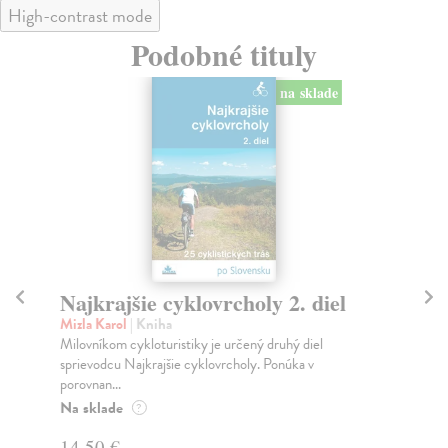
High-contrast mode
Podobné tituly
na sklade
Najkrajšie cyklovrcholy 2. diel
Hr
Mizla Karol
| Kniha
Kol
Milovníkom cykloturistiky je určený druhý diel
25 
sprievodcu Najkrajšie cyklovrcholy. Ponúka v
Sl
porovnan...
ďal
Na sklade
Do
?
14,50 €
13