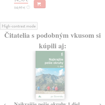
14,95 €
13
?
High-contrast mode
Čitatelia s podobným vkusom si
kúpili aj:
Najkrajšie pešie okruhy 1.diel
N