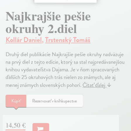
Najkrajšie pešie
okruhy 2.diel
Kollár Daniel
,
Trstenský Tomáš
Druhý diel publikácie Najkrajšie pešie okruhy nadväzuje
na prvý diel z tejto edície, ktorý sa stal najpredávanejšou
knihou vydavateľstva Dajama. Je v ňom spracovaných
ďalších 25 okruhových trás nielen zo známych, ale aj
menej známych slovenských pohorí.
Čítať ďalej
↓
Kúpiť
Rezervovať v kníhkupectve
14,50 €