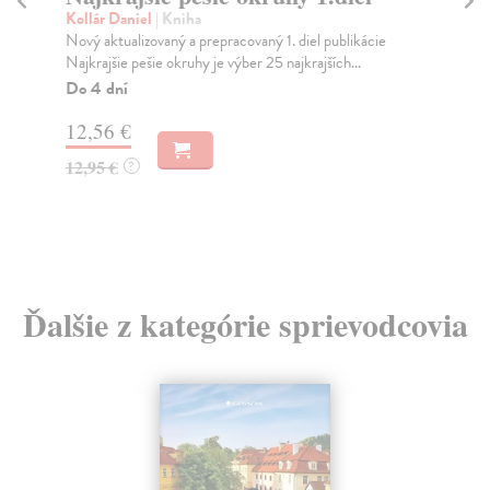
Kollár Daniel
| Kniha
kol
Nový aktualizovaný a prepracovaný 1. diel publikácie
Kni
Najkrajšie pešie okruhy je výber 25 najkrajších...
25 
Do 4 dní
Na
12,56 €
11
12,95 €
11
?
Ďalšie z kategórie sprievodcovia