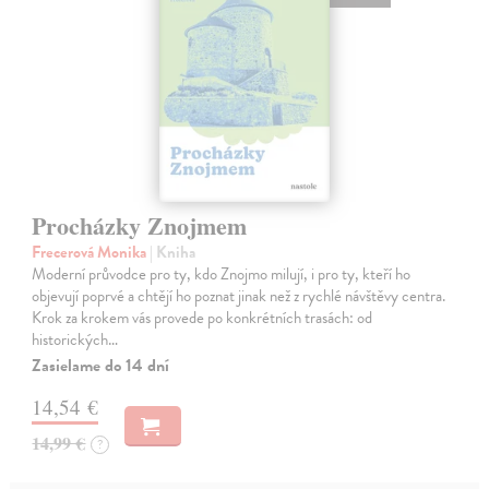
Procházky Znojmem
Frecerová Monika
| Kniha
Moderní průvodce pro ty, kdo Znojmo milují, i pro ty, kteří ho
objevují poprvé a chtějí ho poznat jinak než z rychlé návštěvy centra.
Krok za krokem vás provede po konkrétních trasách: od
historických…
Zasielame do 14 dní
14,54 €
14,99 €
?