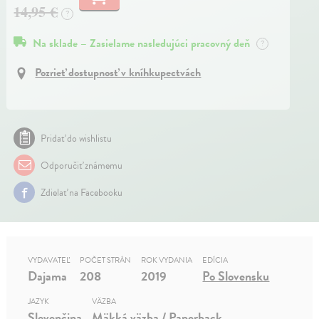
14,95 €
?
Na sklade – Zasielame nasledujúci pracovný deň
?
Pozrieť dostupnosť v kníhkupectvách
Pridať do wishlistu
Odporučiť známemu
Zdielať na Facebooku
VYDAVATEĽ
POČET STRÁN
ROK VYDANIA
EDÍCIA
Dajama
208
2019
Po Slovensku
JAZYK
VÄZBA
Slovenčina
Mäkká väzba / Paperback