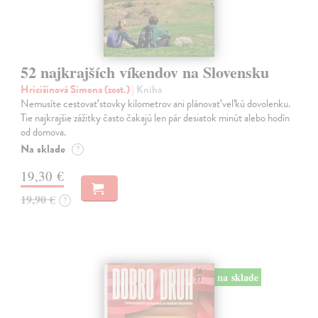
52 najkrajších víkendov na Slovensku
Hricišinová Simona (zost.)
| Kniha
Nemusíte cestovať stovky kilometrov ani plánovať veľkú dovolenku.
Tie najkrajšie zážitky často čakajú len pár desiatok minút alebo hodín
od domova.
Na sklade
?
19,30 €
19,90 €
?
na sklade