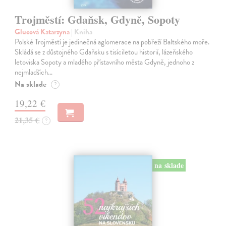
Trojměstí: Gdaňsk, Gdyně, Sopoty
Glucová Katarzyna
| Kniha
Polské Trojměstí je jedinečná aglomerace na pobřeží Baltského moře.
Skládá se z důstojného Gdaňsku s tisíciletou historií, lázeňského
letoviska Sopoty a mladého přístavního města Gdyně, jednoho z
nejmladších…
Na sklade
?
19,22 €
21,35 €
?
na sklade