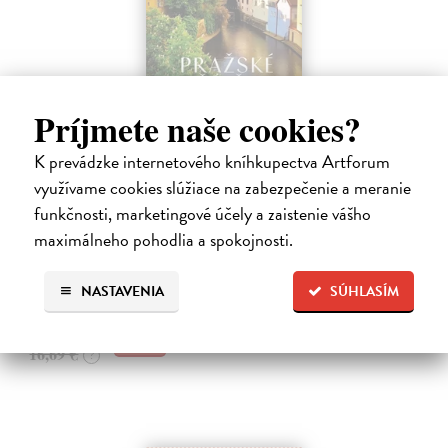
Príjmete naše cookies?
Pražské příběhy
K prevádzke internetového kníhkupectva Artforum
Hášová Klára, Černý David (ed.)
| Kniha
využívame cookies slúžiace na zabezpečenie a meranie
Víte, kde byste na Pražském hradě našli Jezdecké schodiště, které
funkčnosti, marketingové účely a zaistenie vášho
umožňovalo koním vstup do velkého sálu na rytířské turnaje? Víte,
maximálneho pohodlia a spokojnosti.
kde žije, naparuje se a roztahuje svá nádherná pera nejkrásnější
pražský…
Zasielame do 10 dní
NASTAVENIA
SÚHLASÍM
16,19 €
16,69 €
?