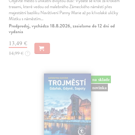
Objevte město s unikátní dvojitou duší! Vydáte se krok za krokem
trasami, které vedou od malebného Zámeckého náměstí přes
majestátní baziliku Navštívení Panny Marie až po křivolaké uličky
Místku s náměstím…
Predpredaj, vychádza 18.8.2026, zasielame do 12 dní od
vydania
13,49 €
14,99 €
?
na sklade
novinka