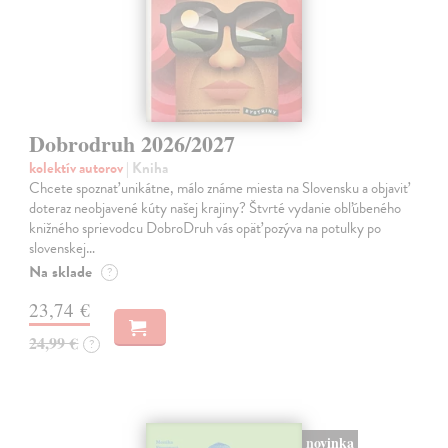
Dobrodruh 2026/2027
kolektív autorov
| Kniha
Chcete spoznať unikátne, málo známe miesta na Slovensku a objaviť
doteraz neobjavené kúty našej krajiny? Štvrté vydanie obľúbeného
knižného sprievodcu DobroDruh vás opäť pozýva na potulky po
slovenskej…
Na sklade
?
23,74 €
24,99 €
?
novinka