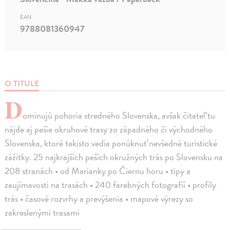
EAN
9788081360947
O TITULE
D
ominujú pohoria stredného Slovenska, avšak čitateľ tu
nájde aj pešie okruhové trasy zo západného či východného
Slovenska, ktoré takisto vedia ponúknuť nevšedné turistické
zážitky. 25 najkrajších peších okružných trás po Slovensku na
208 stranách • od Marianky po Čiernu horu • tipy a
zaujímavosti na trasách • 240 farebných fotografií • profily
trás • časové rozvrhy a prevýšenia • mapové výrezy so
zakreslenými trasami