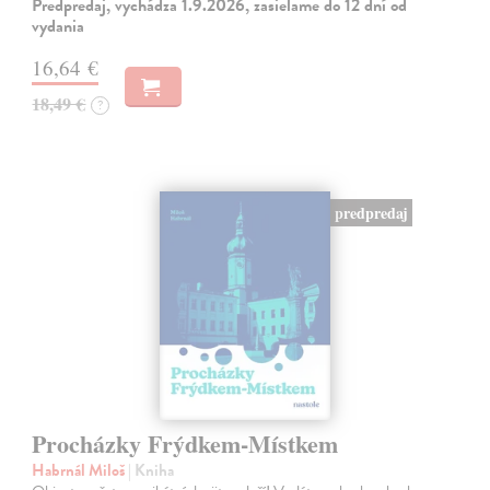
Predpredaj, vychádza 1.9.2026, zasielame do 12 dní od
vydania
16,64 €
18,49 €
?
predpredaj
Procházky Frýdkem-Místkem
Habrnál Miloš
| Kniha