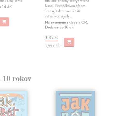
ana? Kdo jsem?
Biblické příběhy převyprávěné
Bib
Ivanou Pecháčkovou dětem
Iva
o 14 dní
ilustrují talentovaní čeští
ilus
výtvarníci nejmla...
výtv
Na externom sklade v ČR.
Na 
Dodanie do 16 dní
Dod
3,87 €
3,
3,99 €
3,9
?
d 10 rokov