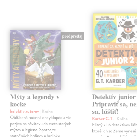
predpredaj
Mýty a legendy v
Detektív junior
kocke
Pripraviť sa, ne
sa, lúštiť!
kolektív autorov
| Kniha
Obľúbená rodinná encyklopédia vás
Karber G.T.
| Kniha
pozýva na návštevu do sveta starých
Elitný klub detektívov lúšt
mýtov a legiend. Spoznajte
ktoré ich zo Zeme vynesú 
statočných hrdinov a hrdinky,
vesmíru Ako rozlúštia naši 