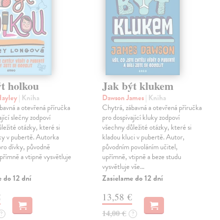
t holkou
Jak být klukem
Hayley
| Kniha
Dawson James
| Kniha
bavná a otevřená příručka
Chytrá, zábavná a otevřená příručka
ající slečny zodpoví
pro dospívající kluky zodpoví
ležité otázky, které si
všechny důležité otázky, které si
ky v pubertě. Autorka
kladou kluci v pubertě. Autor,
pro dívky, původně
původním povoláním učitel,
upřímně a vtipně vysvětluje
upřímně, vtipně a beze studu
vysvětluje vše…
 do 12 dní
Zasielame do 12 dní
€
13,58 €
14,00 €
?
?