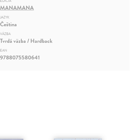
EDÍCIA
MANAMANA
JAZYK
Čeština
VÄZBA
Tvrdá väzba / Hardback
EAN
9788075580641