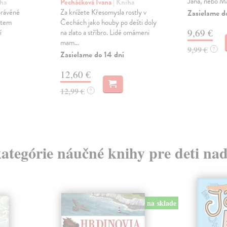
Jana, nebo M
iha
Pecháčková Ivana
| Kniha
právěné
Za knížete Křesomysla rostly v
Zasielame d
ětem
Čechách jako houby po dešti doly
9,69 €
í
na zlato a stříbro. Lidé omámeni
mam...
9,99 €
?
Zasielame do 14 dní
12,60 €
12,99 €
?
kategórie náučné knihy pre deti na
na sklade