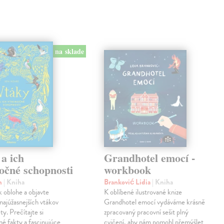
na sklade
a ich
Grandhotel emocí -
očné schopnosti
workbook
n
| Kniha
Branković Lidia
| Kniha
 k oblohe a objavte
K oblíbené ilustrované knize
 najúžasnejších vtákov
Grandhotel emocí vydáváme krásně
ty. Prečítajte si
zpracovaný pracovní sešit plný
né fakty a fascinujúce
cvičení, aby nám pomohl přemýšlet