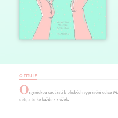
O TITULE
O
rganickou součástí biblických vyprávění edice
děti, a to ke každé z knížek.