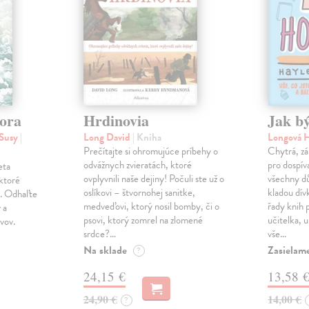
ora
Hrdinovia
Jak bý
 Susy
|
Long David
| Kniha
Longová 
Prečítajte si ohromujúce príbehy o
Chytrá, zá
odvážnych zvieratách, ktoré
pro dospív
eta
ovplyvnili naše dejiny! Počuli ste už o
všechny dů
ktoré
oslíkovi – štvornohej sanitke,
kladou dív
n. Odhaľte
medveďovi, ktorý nosil bomby, či o
řady knih 
 a
psovi, ktorý zomrel na zlomené
učitelka, 
ivov.
srdce?…
vše…
Na sklade
Zasielame
?
24,15 €
13,58 
24,90 €
14,00 €
?