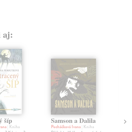
 aj:
ý šíp
Samson a Dalila
Ar
vana
| Kniha
Pecháčková Ivana
| Kniha
Pec