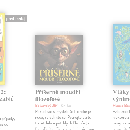
predpredaj
 2:
Příšerně moudří
Vtáky 
zabiť
filozofové
výnim
Beňovský Jiří
| Kniha
Hoare Be
Pokud jste si mysleli, že filozofie je
Vzlietnite
nuda, spletli jste se. Poznejte partu
niektoré z
i prípady,
třiceti lehce potrhlých filozofů (a
našej plané
až do
filozofku) a užijete si s nimi bláznivou
neuveriteľ
štyria