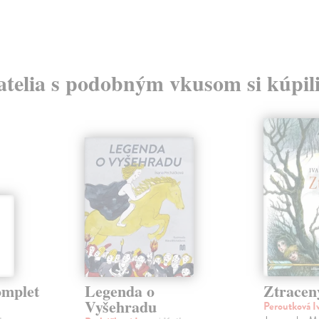
atelia s podobným vkusom si kúpili
mplet
Legenda o
Ztracen
Vyšehradu
Peroutková I