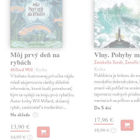
Môj prvý deň na
Vlny. Pohyby m
rybách
Zambello Sarah, Zanella
Kniha
Millard Will
| Kniha
Publikácia je bránou do sv
V bohato ilustrovanej príručke nájdu
morského dobrodružstva, 
mladí záujemcovia všetky dôležité
zmení váš pohľad na oceá
informácie, ktoré budú potrebovať,
tajomstvo vodných prúdov
kým sa vydajú na svoju prvú rybačku.
meniacich sa prílivov a odl
Autor knihy Will Millard, skúsený
rybár, cestovateľ a moderátor…
Do 5 dní
Na sklade
?
17,96 €
13,90 €
18,90 €
?
14,95 €
?